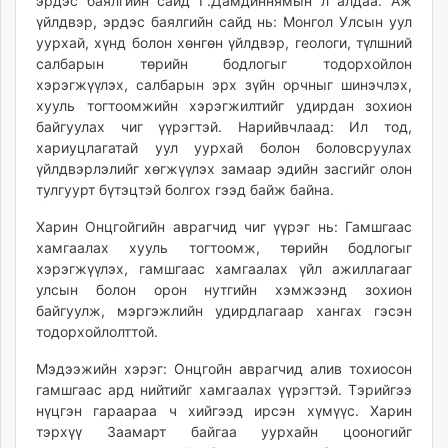
эрдэс баялгийн сайд Г.Дамдиннямын л алдаа. Аж
unuudur.mn
үйлдвэр, эрдэс баялгийн сайд нь: Монгол Улсын уул
isee.mn
уурхай, хүнд болон хөнгөн үйлдвэр, геологи, түлшний
салбарын төрийн бодлогыг тодорхойлон
mglradio.com
хэрэгжүүлэх, салбарын эрх зүйн орчныг шинэчлэх,
fact.mn
хууль тогтоомжийн хэрэгжилтийг удирдан зохион
itoim.mn
байгуулах чиг үүрэгтэй. Нарийвчлаад: Ил тод,
tumen.mn
хариуцлагатай уул уурхай болон боловсруулах
shuum.mn
үйлдвэрлэлийг хөгжүүлэх замаар эдийн засгийг олон
тулгуурт бүтэцтэй болгох гээд байж байна.
times.mn
tvmongolia.mn
Харин Онцгойгийн аврагчид чиг үүрэг нь: Гамшгаас
mass.mn
хамгаалах хууль тогтоомж, төрийн бодлогыг
unegui.mn
хэрэгжүүлэх, гамшгаас хамгаалах үйл ажиллагааг
улсын болон орон нутгийн хэмжээнд зохион
assa.mn
байгуулж, мэргэжлийн удирдлагаар хангах гэсэн
toim.mn
тодорхойлолттой.
tac.mn
paparazzi.mn
Мэдээжийн хэрэг: Онцгойн аврагчид алив тохиосон
гамшгаас ард нийтийг хамгаалах үүрэгтэй. Тэрийгээ
unread.today
нүцгэн гараараа ч хийгээд ирсэн хүмүүс. Харин
тэрхүү Заамарт байгаа уурхайн цооногийг