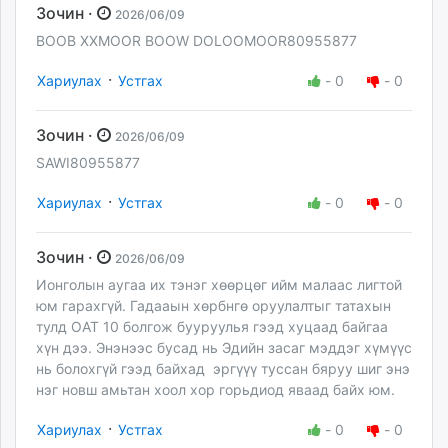
Зочин ·
2026/06/09
BOOB XXMOOR BOOW DOLOOMOOR80955877
·
Хариулах
Устгах
-
0
-
0
Зочин ·
2026/06/09
SAWI80955877
·
Хариулах
Устгах
-
0
-
0
Зочин ·
2026/06/09
Ионголын аугаа их тэнэг хөөрцөг ийм малаас лигтой
юм гарахгүй. Гадааын хөрбнгө оруулалтыг татахын
тулд ОАТ 10 болгож бууруулья гээд хуцаад байгаа
хүн дээ. Энэнээс бусад нь Эдийн засаг мэддэг хүмүүс
нь болохгүй гээд байхад эргүүү туссан бяруу шиг энэ
нэг новш амьтан хоол хор горьдиод яваад байх юм.
·
Хариулах
Устгах
-
0
-
0