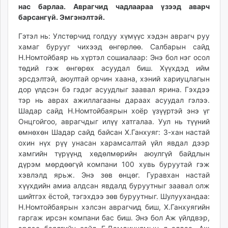
нас барлаа. Аврагчид чадлаараа үзээд аварч
ikon.mn
барсангүй. Эмгэнэлтэй.
mnb.mn
Livetv.mn
Гэтэл нь: Улстөрчид голдуу хүмүүс хэдэн аврагч руу
Eguur.mn
хамаг бурууг чихээд өнгөрлөө. Салбарын сайд
Н.Номтойбаяр нь хүртэл сошиалаар: Энэ бол нэг осол
24tsag.mn
төдий гэж өнгөрөх асуудал биш. Хүүхдэд ийм
shuud.mn
эрсдэлтэй, аюултай орчин хаана, хэний хариуцлагын
eagle.mn
дор үлдсэн бэ гэдэг асуудлыг заавал ярина. Гэхдээ
ergelt.mn
тэр нь аврах ажиллагааны дараах асуудал гэлээ.
zarig.mn
Шадар сайд Н.Номтойбаярын хоёр үзүүртэй энэ үг
Онцгойгоо, аврагчдыг илүү хатгалаа. Уул нь түүний
today.mn
өмнөхөн Шадар сайд байсан Х.Ганхуяг: 3-хан настай
zuv.mn
охин нүх рүү унасан харамсалтай үйл явдал дээр
mminfo.mn
хамгийн түрүүнд хөдөлмөрийн аюулгүй байдлын
ugluu.mn
дүрэм мөрдөөгүй компани 100 хувь буруутай гэж
urlag.mn
хэвлэлд ярьж. Энэ зөв өнцөг. Гуравхан настай
хүүхдийн амиа алдсан явдалд буруутныг заавал олж
unen.mn
шийтгэх ёстой, тэгэхдээ зөв буруутныг. Шулуухандаа:
asu.mn
Н.Номтойбаярын хэлсэн аврагчид биш, Х.Ганхуягийн
shudarga.mn
гаргаж ирсэн компани бас биш. Энэ бол Аж үйлдвэр,
shuurhai.mn