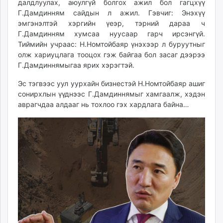
далдлуулах, аюулгүй болгох ажил бол гагцхүү
Г.Дамдинням сайдын л ажил. Гэвчиг: Энэхүү
эмгэнэлтэй хэргийн үеэр, тэрний дараа ч
Г.Дамдинням хумсаа нуусаар гарч ирсэнгүй.
Тиймийн учраас: Н.Номтойбаяр үнэхээр л буруутныг
олж хариуцлага тооцох гэж байгаа бол засаг дээрээ
Г.Дамдиннямыгаа ярих хэрэгтэй.
Эс тэгвээс уул уурхайн бизнестэй Н.Номтойбаяр ашиг
сонирхлын үүднээс Г.Дамдиннямыг хамгаалж, хэдэн
аврагчдаа алдааг нь тохлоо гэх хардлага байна…