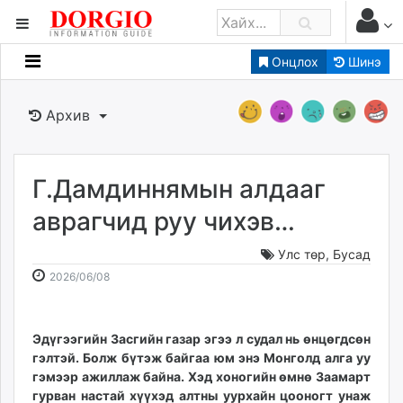
Онцлох
Шинэ
Мэдээллийн
Зар мэдээллийн
Архив
Банк санхүү
Бизнес ААН
Төрийн
Г.Дамдиннямын алдааг
Нийслэлийн
аврагчид руу чихэв…
Улс төр
,
Бусад
dorgio.mn
2026-
2026-
2026/06/08
Gogo.mn
06-
08-
caak.mn
08
08
news.mn
13:22:47
18:57:52
Эдүгээгийн Засгийн газар эгээ л судал нь өнцөгдсөн
zindaa.mn
гэлтэй. Болж бүтэж байгаа юм энэ Монголд алга уу
Baabar.mn
гэмээр ажиллаж байна. Хэд хоногийн өмнө Заамарт
tovch.mn
гурван настай хүүхэд алтны уурхайн цооногт унаж