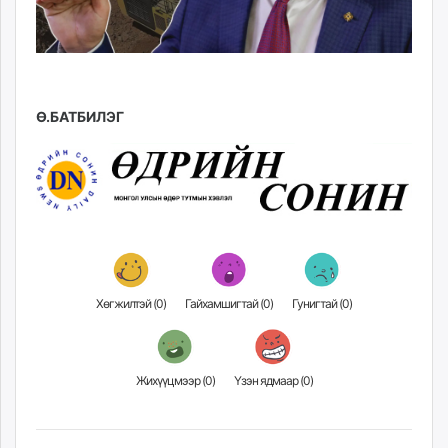
Ө.БАТБИЛЭГ
Хөгжилтэй (
0
)
Гайхамшигтай (
0
)
Гунигтай (
0
)
Жихүүцмээр (
0
)
Үзэн ядмаар (
0
)