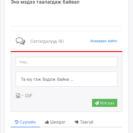
Энэ мэдээ таалагдаж байвал
Сэтгэгдэлүүд (6)
Анхаарах зүйлс
·
GIF
Илгээх
Сүүлийн
Шилдэг
Таагүй