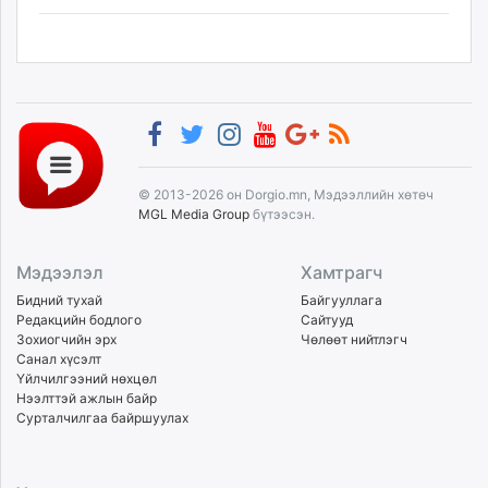
© 2013-2026 он Dorgio.mn, Мэдээллийн хөтөч
MGL Media Group
бүтээсэн.
Мэдээлэл
Хамтрагч
Бидний тухай
Байгууллага
Редакцийн бодлого
Сайтууд
Зохиогчийн эрх
Чөлөөт нийтлэгч
Санал хүсэлт
Үйлчилгээний нөхцөл
Нээлттэй ажлын байр
Сурталчилгаа байршуулах