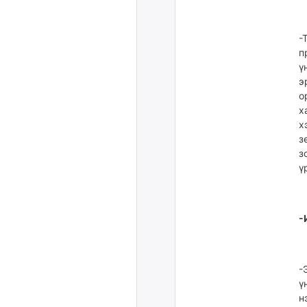
-
п
ү
э
о
х
х
з
з
ү
-
-
ү
н