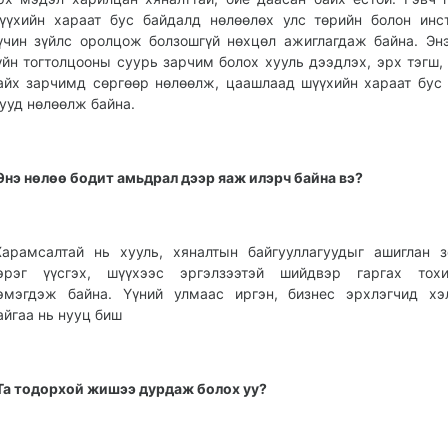
үүхийн хараат бус байдалд нөлөөлөх улс төрийн болон инс
үчин зүйлс оролцож болзошгүй нөхцөл ажиглагдаж байна. Эн
үйн тогтолцооны суурь зарчим болох хууль дээдлэх, эрх тэгш,
айх зарчимд сөргөөр нөлөөлж, цаашлаад шүүхийн хараат бус
ууд нөлөөлж байна.
Энэ нөлөө бодит амьдрал дээр яаж илэрч байна вэ?
Харамсалтай нь хууль, хяналтын байгууллагуудыг ашиглан 
эрэг үүсгэх, шүүхээс эргэлзээтэй шийдвэр гаргах тохи
эмэгдэж байна. Үүний улмаас иргэн, бизнес эрхлэгчид хэ
айгаа нь нууц биш
Та тодорхой жишээ дурдаж болох уу?