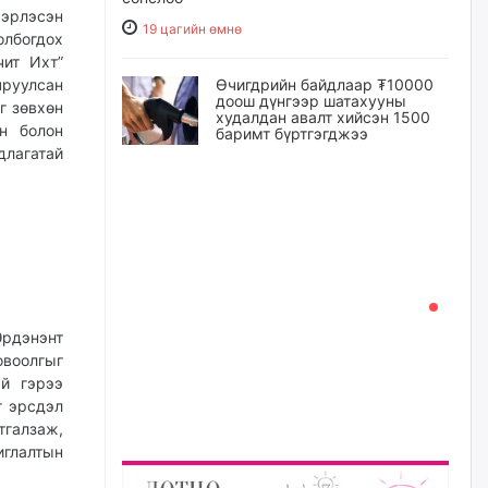
эрлэсэн
19 цагийн өмнө
олбогдох
чит Ихт”
Өчигдрийн байдлаар ₮10000
чруулсан
доош дүнгээр шатахууны
г зөвхөн
худалдан авалт хийсэн 1500
йн болон
баримт бүртгэгджээ
длагатай
20 цагийн өмнө
Шатахуун олголтыг 50,000
төгрөгөөр хязгаарласныг
нэмэгдүүлж 100,000 төгрөгт
хүргэхээр судалж байгаа
20 цагийн өмнө
Эрдэнэнт
Ц.Сандаг-Очир: COP17 ба
овоолгыг
COP31 хурлын уялдаа нь
ай гэрээ
Риогийн гурван конвенцын
нэгдсэн хэрэгжилтийг ахиулах
г эрсдэл
чухал алхам болно
галзаж,
иглалтын
21 цагийн өмнө