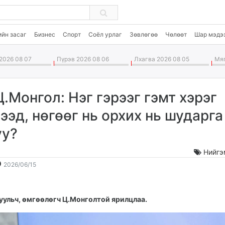
ийн засаг
Бизнес
Спорт
Соёл урлаг
Зөвлөгөө
Чөлөөт
Шар мэдэ
2026 08 07
Пүрэв 2026 08 06
Лхагва 2026 08 05
Мяг
Ц.Монгол: Нэг гэрээг гэмт хэрэг
гээд, нөгөөг нь орхих нь шударга
уу?
Нийгэ
2026-
2026-
2026/06/15
06-
08-
15
08
12:52:43
08:13:30
уульч, өмгөөлөгч Ц.Монголтой ярилцлаа.