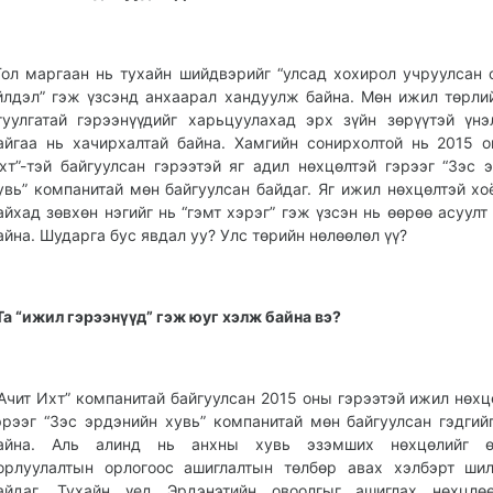
Гол маргаан нь тухайн шийдвэрийг “улсад хохирол учруулсан 
йлдэл” гэж үзсэнд анхаарал хандуулж байна. Мөн ижил төрли
гуулгатай гэрээнүүдийг харьцуулахад эрх зүйн зөрүүтэй үнэ
айгаа нь хачирхалтай байна. Хамгийн сонирхолтой нь 2015 о
хт”-тэй байгуулсан гэрээтэй яг адил нөхцөлтэй гэрээг “Зэс 
увь” компанитай мөн байгуулсан байдаг. Яг ижил нөхцөлтэй хо
айхад зөвхөн нэгийг нь “гэмт хэрэг” гэж үзсэн нь өөрөө асуулт
айна. Шударга бус явдал уу? Улс төрийн нөлөөлөл үү?
Та “ижил гэрээнүүд” гэж юуг хэлж байна вэ?
“Ачит Ихт” компанитай байгуулсан 2015 оны гэрээтэй ижил нөхц
эрээг “Зэс эрдэнийн хувь” компанитай мөн байгуулсан гэдгий
айна. Аль алинд нь анхны хувь эзэмших нөхцөлийг ө
орлуулалтын орлогоос ашиглалтын төлбөр авах хэлбэрт ши
айдаг. Тухайн үед Эрдэнэтийн овоолгыг ашиглах нөхцлө