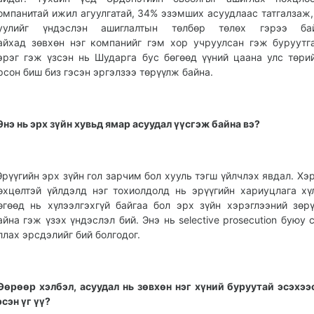
омпанитай ижил агуулгатай, 34% эзэмших асуудлаас татгалзаж,
уулийг үндэслэн ашиглалтын төлбөр төлөх гэрээ бай
айхад зөвхөн нэг компанийг гэм хор учруулсан гэж буруутг
эрэг гэж үзсэн нь Шударга бус бөгөөд үүний цаана улс төри
рсон биш биз гэсэн эргэлзээ төрүүлж байна.
Энэ нь эрх зүйн хувьд ямар асуудал үүсгэж байна вэ?
Эрүүгийн эрх зүйн гол зарчим бол хууль тэгш үйлчлэх явдал. Хэ
өхцөлтэй үйлдэлд нэг тохиолдолд нь эрүүгийн хариуцлага хү
өгөөд нь хүлээлгэхгүй байгаа бол эрх зүйн хэрэглээний зөр
айна гэж үзэх үндэслэл бий. Энэ нь selective prosecution буюу 
ллах эрсдэлийг бий болгодог.
Өөрөөр хэлбэл, асуудал нь зөвхөн нэг хүний буруутай эсэхээ
эсэн үг үү?