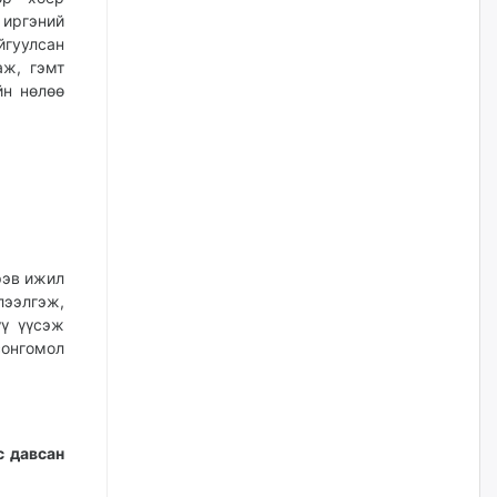
үйлчилгээний ажилтнуудын
 иргэний
ХАРИЛЦАА хандлагатай
холбоотой ГОМДОЛ их байгааг
гуулсан
дурдлаа
аж, гэмт
өчигдѳр
йн нөлөө
Бариста хийх нь залуусын
дунд яагаад трэнд болов
өчигдѳр
Өмгөөлөгч Б.Оюунбилэг:
"Урьхан" Б.Чинбат гэж хүн
рэв ижил
бизнес хамтрагчаа гүтгэж
лээлгэж,
хууль хяналтын байгууллагаар
үү үүсэж
шалгуулж, торны цаана
суулгана гэх мэтээр дарамталдаг
сонгомол
өчигдѳр
Д.Амарбаясгалан:
Шатахууныхаа 97 хувийг нэг
с давсан
улсаас авдаг хараат байдлаа
зогсоож, Арабын орнуудаас