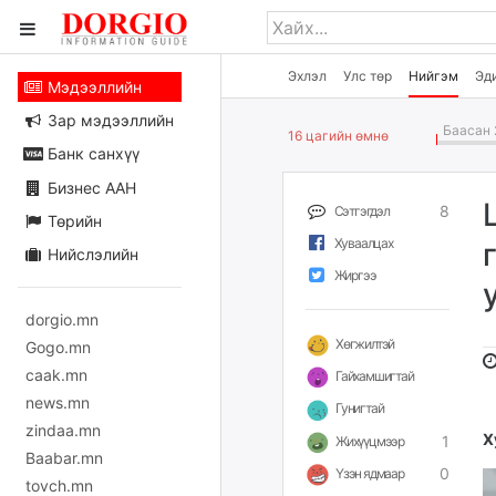
Эхлэл
Улс төр
Нийгэм
Эд
Мэдээллийн
Зар мэдээллийн
Баасан 
16 цагийн өмнө
Банк санхүү
Бизнес ААН
8
Сэтгэгдэл
Төрийн
Хуваалцах
Нийслэлийн
Жиргээ
dorgio.mn
Хөгжилтэй
Gogo.mn
caak.mn
Гайхамшигтай
news.mn
Гунигтай
zindaa.mn
Х
1
Жихүүцмээр
Baabar.mn
0
Үзэн ядмаар
tovch.mn