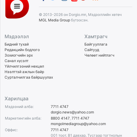
© 2013-2026 он Dorgio.mn, Мэдээллийн хөтөч
MGL Media Group
бүтээсэн.
Мэдээлэл
Хамтрагч
Бидний тухай
Байгууллага
Редакцийн бодлого
Сайтууд
Зохиогчийн эрх
Чөлөөт нийтлэгч
Санал хүсэлт
Үйлчилгээний нөхцөл
Нээлттэй ажлын байр
Сурталчилгаа байршуулах
Харилцаа
Мэдээний алба:
7711 4747
dorgio.news@yahoo.com
Маркетингийн алба:
8800 4147
,
7711 4747
mongolmediagroup@yahoo.com
Оффис:
7711 4747
001 тоот, B1 давхар, Тусгаар тогтнолын