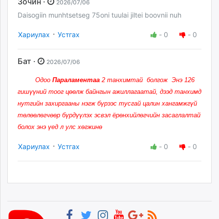
Зочин ·
2026/07/06
Daisogiin munhtsetseg 75oni tuulai jiltei boovnii nuh
·
Хариулах
Устгах
-
0
-
0
Бат ·
2026/07/06
Одоо
Параламентаа
2 танхимтай болгож Энэ 126
гишүүний тоог цөөлж байнгын ажиллагаатай, дээд танхимд
нутгийн захиргааны нэгж бүрээс тусгай цалин хангамжгүй
төлөөлөгчөөр бүрдүүлэх эсвэл ёрөнхийлөгчийн засаглалтай
болох энэ үед л улс хөгжинө
·
Хариулах
Устгах
-
0
-
0