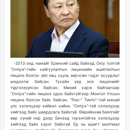
unuudur.mn
isee.mn
mglradio.com
fact.mn
itoim.mn
tumen.mn
shuum.mn
times.mn
tvmongolia.mn
-2013 онд намайг Ерөнхий сайд байхад Оюу толгой
“Онтрэ”-гийн хайгуулалтын лицензийн ашиглалтын
mass.mn
лиценз болгох үйл явц хууль зөрчсөн гэдэг асуудлыг
unegui.mn
мэдээлж байсан. Тухайн үед энэ лицензийг
assa.mn
түдгэлзүүлсэн байсан. Миний харж байгаагаар
toim.mn
“Онтрэ”-гийн лиценз одоо байхгүйгээр Монгол Улсын
tac.mn
лиценз болсон байх байсан. "Рио-" Тинто"-той манай
улс хэлэлцээр хийвэл хийнэ. “Онтрэ”-тэй хэлэлцээр
paparazzi.mn
хийгээд байх шаардлага байхгүй. Өөрийнхөө баялгийг
unread.today
өөр хүний нэр дээр бичээд тэрэнтэйгээ хэлэлцээр
хийгээд байх хэрэг байхгүй. Ер нь ашигт малтмал