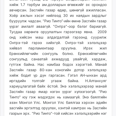
хийж 1.7 тэрбум ам.долларын өгөөжийг эх орондоо
авчирсан. Засгийн газар өдөр, шөнөгүй ажилласан.
Хоёр ажлын хэсэг нийлээд 30 их наядын зардлыг
бууруулж чадсан. "Рио Тинто”-ийн өмнө Засгийн газар
үүрэг амлалт аваагүй. "Онтрэ"-оор бэлэг бариагүй.
Тусдаа хөрөнгө оруулалтын гэрээгээр явна. 2009
онд хийсэн маш алдагдалтай гэрээнд суурилж
Онтрэ-тэй гэрээ хийхгүй. Онтрэ-тэй хэлэлцээр
хийвэл парламентаар оруулна. Ирэх жил
Ерөнхийлөгчийн сонгууль болно. Ерөнхийлөгчийн
сонгуульд санаатай ахмадууд увайгүй, хардаж,
гүтгэж байна. Нас намбаа бодох хэрэгтэй. Манай
Засгийн газар 80-хан хоногийн дотор хэлэлцээр
хийж бодит үр дүн гаргасан. Гэтэл АН-ынхан ард
иргэдийн толгойг угааж байна. Н.Алтанхуяг
хариуцлагатай байх ёстой. Энэ хэлэлцээрээр манай
Засгийн газар ямар нэгэн үүрэг хүлээгээгүй. "Рио
Тинто" юу гэж мэдэгдэх нь хамаагүй. Энэ баялгийн
эзэн Монгол Улс. Монгол Улс баялгаа хэрхэн эдийн
засгийн эргэлтэд оруулах, хэнтэй хамтрах нь Засгийн
газрын эрх. "Рио Тинто"-той хийсэн хэлэлцээрийн нэг