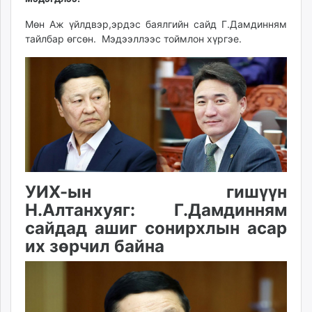
ikon.mn
Мөн Аж үйлдвэр,эрдэс баялгийн сайд Г.Дамдинням
mnb.mn
тайлбар өгсөн. Мэдээллээс тоймлон хүргэе.
Livetv.mn
Eguur.mn
24tsag.mn
shuud.mn
eagle.mn
ergelt.mn
zarig.mn
today.mn
zuv.mn
УИХ-ын гишүүн
mminfo.mn
Н.Алтанхуяг: Г.Дамдинням
ugluu.mn
сайдад ашиг сонирхлын асар
urlag.mn
их зөрчил байна
unen.mn
asu.mn
shudarga.mn
shuurhai.mn