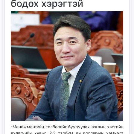
бодох хэрэгтэй
-Менежментийн төлбөрийг бууруулах ажлын хэсгийн
ахлагчийн хувьд 2.2 тэрбум ам.долларын хэмнэлт