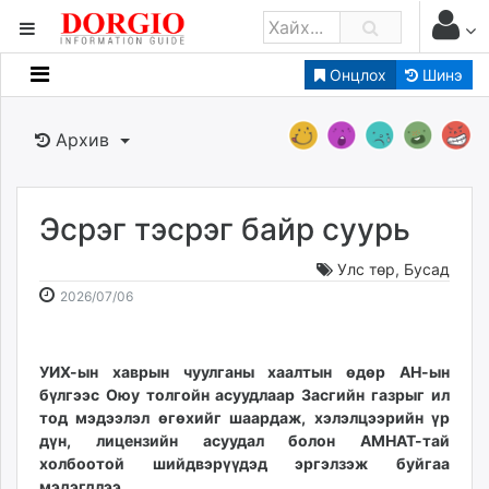
Онцлох
Шинэ
Мэдээллийн
Зар мэдээллийн
Архив
Банк санхүү
Бизнес ААН
Төрийн
Эсрэг тэсрэг байр суурь
Нийслэлийн
Улс төр
,
Бусад
2026-
2026-
2026/07/06
dorgio.mn
07-
08-
Gogo.mn
06
09
caak.mn
10:00:58
22:19:13
УИХ-ын хаврын чуулганы хаалтын өдөр АН-ын
бүлгээс Оюу толгойн асуудлаар Засгийн газрыг ил
news.mn
тод мэдээлэл өгөхийг шаардаж, хэлэлцээрийн үр
zindaa.mn
дүн, лицензийн асуудал болон АМНАТ-тай
Baabar.mn
холбоотой шийдвэрүүдэд эргэлзэж буйгаа
tovch.mn
мэдэгдлээ.