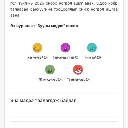
гол зүйл нь 2026 оноос ногдол ашиг авах. Одоо хоёр
талаасаа санхүүгийн тооцооллыг хийж ногдол ашгаа
авна.
Эх сурвалж: "Зууны мэдээ" сонин
Хөгжилтэй (
0
)
Гайхамшигтай (
0
)
Гунигтай (
0
)
Жихүүцмээр (
0
)
Үзэн ядмаар (
0
)
Энэ мэдээ таалагдаж байвал