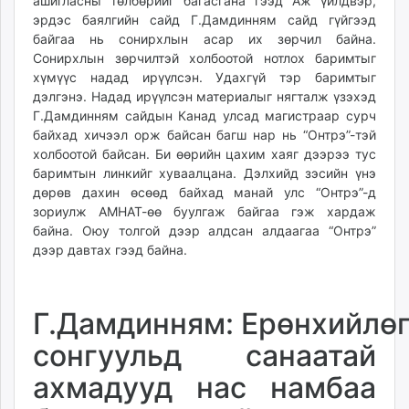
ашигласны төлбөрийг багасгана гээд Аж үйлдвэр,
эрдэс баялгийн сайд Г.Дамдинням сайд гүйгээд
байгаа нь сонирхлын асар их зөрчил байна.
Сонирхлын зөрчилтэй холбоотой нотлох баримтыг
хүмүүс надад ирүүлсэн. Удахгүй тэр баримтыг
дэлгэнэ. Надад ирүүлсэн материалыг нягталж үзэхэд
Г.Дамдинням сайдын Канад улсад магистраар сурч
байхад хичээл орж байсан багш нар нь “Онтрэ”-тэй
холбоотой байсан. Би өөрийн цахим хаяг дээрээ тус
баримтын линкийг хуваалцана. Дэлхийд зэсийн үнэ
дөрөв дахин өсөөд байхад манай улс “Онтрэ”-д
зориулж АМНАТ-өө буулгаж байгаа гэж хардаж
байна. Оюу толгой дээр алдсан алдаагаа “Онтрэ”
дээр давтах гээд байна.
Г.Дамдинням: Ерөнхийлө
сонгуульд санаатай
ахмадууд нас намбаа