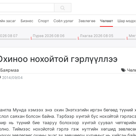
ийн засаг
Бизнес
Спорт
Соёл урлаг
Зөвлөгөө
Чөлөөт
Шар мэдэ
026 08 07
Пүрэв 2026 08 06
Лхагва 2026 08 05
Мягм
Охиноо нохойтой гэрлүүллээ
.Баярмаа
Чөл
2014-
2026-
2014/09/04
09-
08-
04
08
22:43:19
00:56:09
англа Мунда хэмээх энэ охин Энэтхэгийн иргэн бөгөөд түүний
слол саяхан болсон байна. Тэрбээр хүнтэй бус нохойтой гэрлэсэ
чир нь түүний бие тааруу болохоор хүнтэй суувал чөтгөрий
олно. Тиймээс нохойотой гэрлэ гэж нутгийн хөгшид зөвлөсө
нэхүү зөвлөгөөг охины эцэг эх зөвшөөрч хуримыг нь хийсэн бай