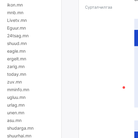
ikon.mn
Сурталчилгаа
mnb.mn
Livetv.mn
Eguur.mn
24tsag.mn
shuud.mn
eagle.mn
ergelt.mn
zarig.mn
today.mn
zuv.mn
mminfo.mn
ugluu.mn
urlag.mn
unen.mn
asu.mn
shudarga.mn
shuurhai.mn