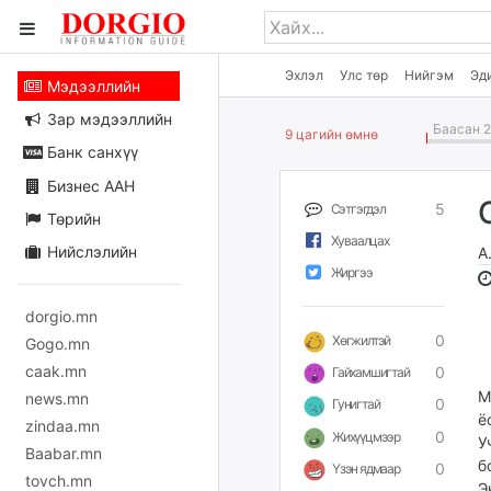
Эхлэл
Улс төр
Нийгэм
Эд
Мэдээллийн
Зар мэдээллийн
Баасан 2
9 цагийн өмнө
Банк санхүү
Бизнес ААН
5
Сэтгэгдэл
Төрийн
Хуваалцах
Нийслэлийн
А
Жиргээ
dorgio.mn
0
Хөгжилтэй
Gogo.mn
caak.mn
0
Гайхамшигтай
М
news.mn
0
Гунигтай
ё
zindaa.mn
0
Жихүүцмээр
У
Baabar.mn
б
0
Үзэн ядмаар
tovch.mn
Э