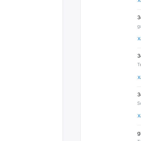
Х
g
Х
T
Х
S
Х