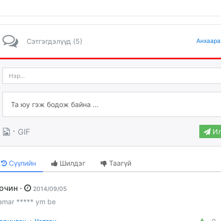
Сэтгэгдэлүүд (5)
Анхаара
·
GIF
Ил
Сүүлийн
Шилдэг
Таагүй
Зочин ·
2014/09/05
amar ***** ym be
·