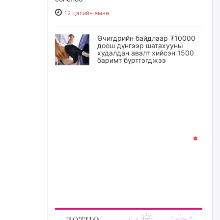
12 цагийн өмнө
Өчигдрийн байдлаар ₮10000
доош дүнгээр шатахууны
худалдан авалт хийсэн 1500
баримт бүртгэгджээ
12 цагийн өмнө
Шатахуун олголтыг 50,000
төгрөгөөр хязгаарласныг
нэмэгдүүлж 100,000 төгрөгт
хүргэхээр судалж байгаа
12 цагийн өмнө
Ц.Сандаг-Очир: COP17 ба
COP31 хурлын уялдаа нь
Риогийн гурван конвенцын
нэгдсэн хэрэгжилтийг ахиулах
чухал алхам болно
13 цагийн өмнө