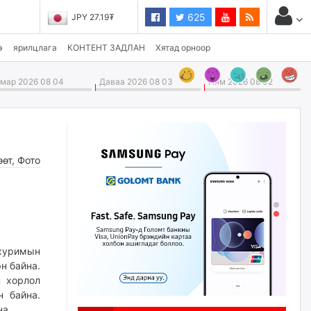
625
JPY 27.19₮
э
ярилцлага
КОНТЕНТ ЗАДЛАН
Хятад орноор
ар 2026 08 04
Даваа 2026 08 03
Ням 2026 08 02
өөт
,
Фото
 хуримын
н байна.
н хорлол
н байна.
на.