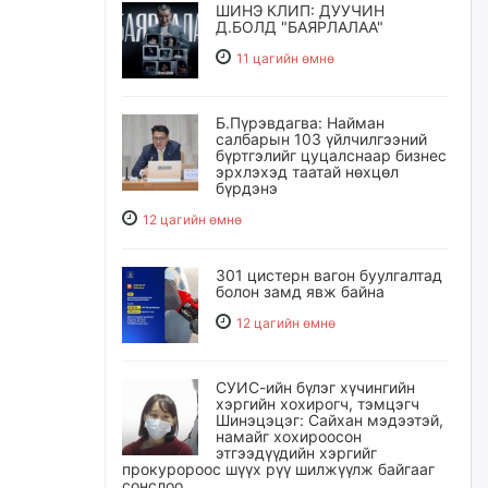
ШИНЭ КЛИП: ДУУЧИН
Д.БОЛД "БАЯРЛАЛАА"
11 цагийн өмнө
Б.Пүрэвдагва: Найман
салбарын 103 үйлчилгээний
бүртгэлийг цуцалснаар бизнес
эрхлэхэд таатай нөхцөл
бүрдэнэ
12 цагийн өмнө
301 цистерн вагон буулгалтад
болон замд явж байна
12 цагийн өмнө
СУИС-ийн бүлэг хүчингийн
хэргийн хохирогч, тэмцэгч
Шинэцэцэг: Сайхан мэдээтэй,
намайг хохироосон
этгээдүүдийн хэргийг
прокуророос шүүх рүү шилжүүлж байгааг
сонслоо