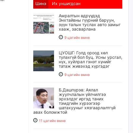
Шинэ
Их уншигдсан
Амралтын өдрүүдэд
Энхтайвны гүүрний баруун,
зүүн талын туслах авто замыг
хааж, засварлана
9 цагийн өмнө
ЦУОШГ: Голд ороод хөл
тулахгүй бол буц. Усны урсгал,
нүх, хуйлрал гэнэт хүнийг
татаж живэхэд хүргэдэг
9 цагийн өмнө
Б.Дашпүрэв: Аялал
жуулчлалын үйлчилгээ
эрхэлдэг иргэд таних
тэмдгийн хүрээгээр
шатахууныг хязгаарлалтгүй
авах боломжтой
11 цагийн өмнө