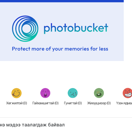
Хөгжилтэй (
0
)
Гайхамшигтай (
0
)
Гунигтай (
0
)
Жихүүцмээр (
0
)
Үзэн ядмаа
нэ мэдээ таалагдаж байвал