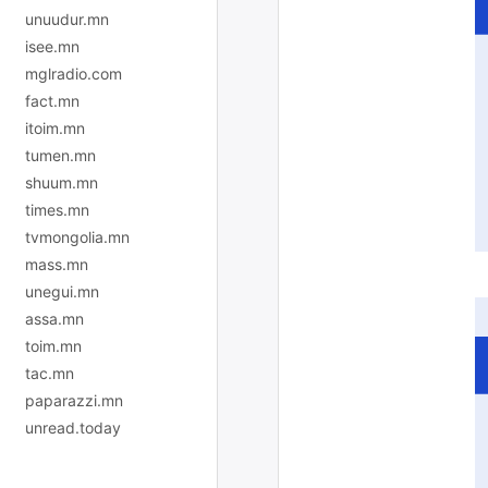
unuudur.mn
isee.mn
mglradio.com
fact.mn
itoim.mn
tumen.mn
shuum.mn
times.mn
tvmongolia.mn
mass.mn
unegui.mn
assa.mn
toim.mn
tac.mn
paparazzi.mn
unread.today