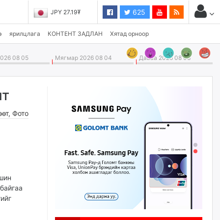
625
JPY 27.19₮
э
ярилцлага
КОНТЕНТ ЗАДЛАН
Хятад орноор
026 08 05
Мягмар 2026 08 04
Даваа 2026 08 03
лт
өөт
,
Фото
ашин
 байгаа
гийг