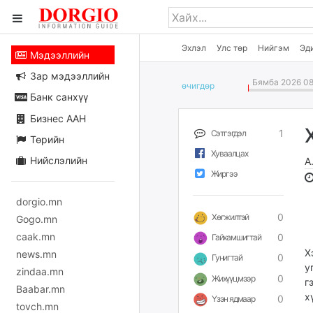
Эхлэл
Улс төр
Нийгэм
Эд
Мэдээллийн
Зар мэдээллийн
Бямба 2026 08
өчигдѳр
Банк санхүү
Бизнес ААН
1
Сэтгэгдэл
Төрийн
Хуваалцах
Нийслэлийн
А
Жиргээ
dorgio.mn
0
Хөгжилтэй
Gogo.mn
caak.mn
0
Гайхамшигтай
Х
news.mn
0
Гунигтай
у
zindaa.mn
0
Жихүүцмээр
г
Baabar.mn
х
0
Үзэн ядмаар
tovch.mn