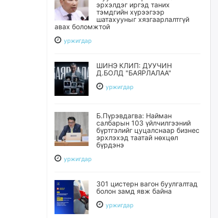
эрхэлдэг иргэд таних
тэмдгийн хүрээгээр
шатахууныг хязгаарлалтгүй
авах боломжтой
уржигдар
ШИНЭ КЛИП: ДУУЧИН
Д.БОЛД "БАЯРЛАЛАА"
уржигдар
Б.Пүрэвдагва: Найман
салбарын 103 үйлчилгээний
бүртгэлийг цуцалснаар бизнес
эрхлэхэд таатай нөхцөл
бүрдэнэ
уржигдар
301 цистерн вагон буулгалтад
болон замд явж байна
уржигдар