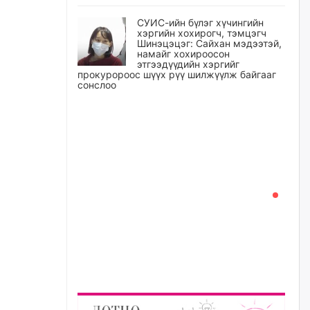
СУИС-ийн бүлэг хүчингийн
хэргийн хохирогч, тэмцэгч
Шинэцэцэг: Сайхан мэдээтэй,
намайг хохироосон
этгээдүүдийн хэргийг
прокуророос шүүх рүү шилжүүлж байгааг
сонслоо
уржигдар
Өчигдрийн байдлаар ₮10000
доош дүнгээр шатахууны
худалдан авалт хийсэн 1500
баримт бүртгэгджээ
уржигдар
Шатахуун олголтыг 50,000
төгрөгөөр хязгаарласныг
нэмэгдүүлж 100,000 төгрөгт
хүргэхээр судалж байгаа
уржигдар