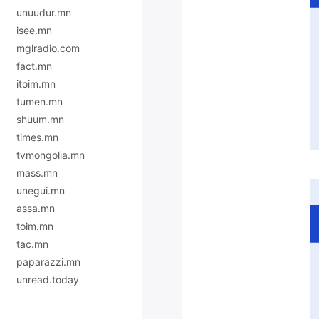
unuudur.mn
isee.mn
mglradio.com
fact.mn
itoim.mn
tumen.mn
shuum.mn
times.mn
tvmongolia.mn
mass.mn
unegui.mn
assa.mn
toim.mn
tac.mn
paparazzi.mn
unread.today