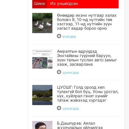
Шинэ
Их уншигдсан
Өнөөдөр ихэнх нутгаар халах
боловч 9, 10-нд нутгийн төв
хэсгээр, 11-нд нутгийн зүүн
хагаст аадар бороо орно
өчигдѳр
Амралтын өдрүүдэд
Энхтайвны гүүрний баруун,
зүүн талын туслах авто замыг
хааж, засварлана
уржигдар
ЦУОШГ: Голд ороод хөл
тулахгүй бол буц. Усны урсгал,
нүх, хуйлрал гэнэт хүнийг
татаж живэхэд хүргэдэг
уржигдар
Б.Дашпүрэв: Аялал
жуулчлалын үйлчилгээ