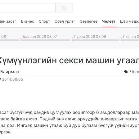
ийн засаг
Бизнес
Спорт
Соёл урлаг
Зөвлөгөө
Чөлөөт
Шар мэдэ
 08
Баасан 2026 08 07
Пүрэв 2026 08 06
Лхагва 2
Хүмүүнлэгийн секси машин угаа
.Баярмаа
Чөл
2014-
2026-
2014/09/05
09-
08-
05
09
21:48:19
17:25:56
эсэг бүсгүйчүүд хандив цуглуулах зорилгоор 6 ам.доллараар м
гааж байгаа ажээ. Тэдний энэ ажил эрчүүдийн анхаарлыг татаж
энэ дээ. Ингээд машин угааж буй дур булаам бүсгүйчүүдийн зур
үргэе.