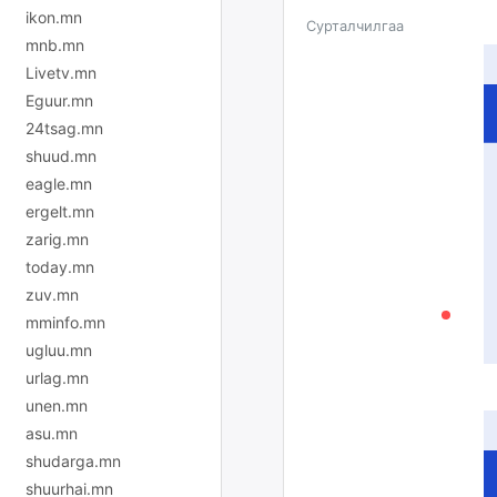
ikon.mn
Сурталчилгаа
mnb.mn
Livetv.mn
Eguur.mn
24tsag.mn
shuud.mn
eagle.mn
ergelt.mn
zarig.mn
today.mn
zuv.mn
mminfo.mn
ugluu.mn
urlag.mn
unen.mn
asu.mn
shudarga.mn
shuurhai.mn