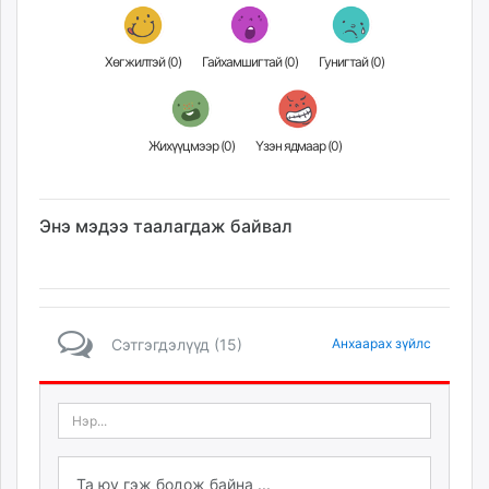
Хөгжилтэй (
0
)
Гайхамшигтай (
0
)
Гунигтай (
0
)
Жихүүцмээр (
0
)
Үзэн ядмаар (
0
)
Энэ мэдээ таалагдаж байвал
Сэтгэгдэлүүд (15)
Анхаарах зүйлс