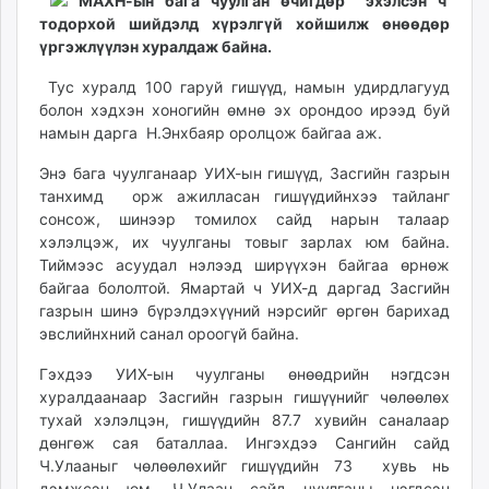
16:37:35
06:14:14
МАХН-ын бага чуулган өчигдөр эхэлсэн ч
ikon.mn
тодорхой шийдэлд хүрэлгүй хойшилж өнөөдөр
mnb.mn
үргэжлүүлэн хуралдаж байна.
Livetv.mn
Тус хуралд 100 гаруй гишүүд, намын удирдлагууд
Eguur.mn
болон хэдхэн хоногийн өмнө эх орондоо ирээд буй
24tsag.mn
намын дарга Н.Энхбаяр оролцож байгаа аж.
shuud.mn
Энэ бага чуулганаар УИХ-ын гишүүд, Засгийн газрын
eagle.mn
танхимд орж ажилласан гишүүдийнхээ тайланг
ergelt.mn
сонсож, шинээр томилох сайд нарын талаар
zarig.mn
хэлэлцэж, их чуулганы товыг зарлах юм байна.
today.mn
Тиймээс асуудал нэлээд ширүүхэн байгаа өрнөж
байгаа бололтой. Ямартай ч УИХ-д даргад Засгийн
zuv.mn
газрын шинэ бүрэлдэхүүний нэрсийг өргөн барихад
mminfo.mn
эвслийнхний санал ороогүй байна.
ugluu.mn
urlag.mn
Гэхдээ УИХ-ын чуулганы өнөөдрийн нэгдсэн
хуралдаанаар Засгийн газрын гишүүнийг чөлөөлөх
unen.mn
тухай хэлэлцэн, гишүүдийн 87.7 хувийн саналаар
asu.mn
дөнгөж сая баталлаа. Ингэхдээ Сангийн сайд
shudarga.mn
Ч.Улааныг чөлөөлөхийг гишүүдийн 73 хувь нь
shuurhai.mn
дэмжсэн юм. Ч.Улаан сайд чуулганы нэгдсэн