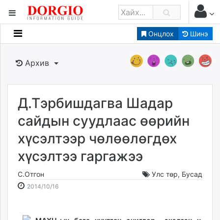
Онцлох
Шинэ
Мэдээллийн
Зар мэдээллийн
Архив
Банк санхүү
Бизнес ААН
Төрийн
Д.Тэрбишдагва Шадар
Нийслэлийн
сайдын суудлаас өөрийн
хүсэлтээр чөлөөлөгдөх
dorgio.mn
хүсэлтээ гаргажээ
Gogo.mn
caak.mn
С.Отгон
Улс төр
,
Бусад
news.mn
2014-
2026-
2014/10/16
zindaa.mn
10-
08-
Baabar.mn
16
07
tovch.mn