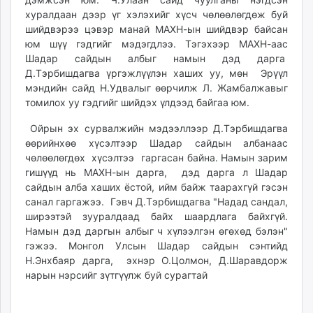
unuudur.mn
хуралдаан дээр үг хэлэхийг хүсч чөлөөлөгдөж буй
шийдвэрээ цэвэр манай МАХН-ын шийдвэр байсан
isee.mn
юм шүү гэдгийг мэдэгдлээ. Тэгэхээр МАХН-аас
mglradio.com
Шадар сайдын албыг намын дэд дарга
fact.mn
Д.Тэрбишдагва үргэжлүүлэн хаших уу, мөн Эрүүл
itoim.mn
мэндийн сайд Н.Удвалыг өөрчилж Л. Жамбалжавыг
tumen.mn
томилох уу гэдгийг шийдэх үлдээд байгаа юм.
shuum.mn
Ойрын эх сурвалжийн мэдээллээр Д.Тэрбишдагва
times.mn
өөрийнхөө хүсэлтээр Шадар сайдын албанаас
tvmongolia.mn
чөлөөлөгдөх хүсэлтээ гаргасан байна. Намын зарим
mass.mn
гишүүд нь МАХН-ын дарга, дэд дарга л Шадар
unegui.mn
сайдын алба хаших ёстой, ийм байж таарахгүй гэсэн
санал гаргажээ. Гэвч Д.Тэрбишдагва "Надад сандал,
assa.mn
ширээтэй зууралдаад байх шаардлага байхгүй.
toim.mn
Намын дэд даргын албыг ч хүлээлгэн өгөхөд бэлэн"
tac.mn
гэжээ. Монгол Улсын Шадар сайдын сэнтийд
paparazzi.mn
Н.Энхбаяр дарга, эхнэр О.Цолмон, Д.Шаравдорж
unread.today
нарын нэрсийг зүтгүүлж буй сурагтай