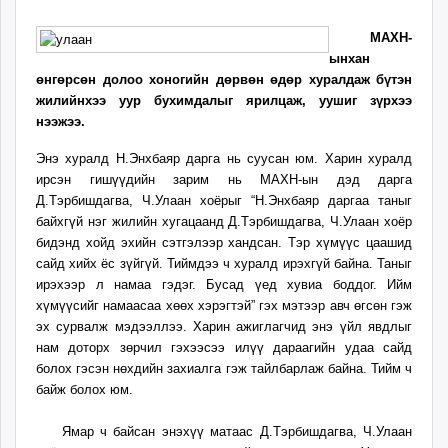
19
09
ikon.mn
15:03:43
19:13:56
МАХН-
mnb.mn
ынхан
Livetv.mn
өнгөрсөн долоо хоногийн дөрвөн өдөр хуралдаж бүтэн
Eguur.mn
жилийнхээ уур бухимдалыг ярилцаж, уушиг зүрхээ
24tsag.mn
нээжээ.
shuud.mn
Энэ хуралд Н.Энхбаяр дарга нь суусан юм. Харин хуралд
eagle.mn
ирсэн гишүүдийн зарим нь МАХН-ын дэд дарга
ergelt.mn
Д.Тэрбишдагва, Ч.Улаан хоёрыг “Н.Энхбаяр даргаа таныг
zarig.mn
байхгүй нэг жилийн хугацаанд Д.Тэрбишдагва, Ч.Улаан хоёр
today.mn
бидэнд хойд эхийн сэтгэлээр хандсан. Тэр хүмүүс цаашид
сайд хийх ёс зүйгүй. Тиймдээ ч хуралд ирэхгүй байна. Таныг
zuv.mn
ирэхээр л намаа гэдэг. Бусад үед хувиа боддог. Ийм
mminfo.mn
хүмүүсийг намаасаа хөөх хэрэгтэй” гэх мэтээр авч өгсөн гэж
ugluu.mn
эх сурвалж мэдээллээ. Харин ажиглагчид энэ үйл явдлыг
urlag.mn
нам доторх зөрчил гэхээсээ илүү дараагийн удаа сайд
unen.mn
болох гэсэн нөхдийн захиалга гэж тайлбарлаж байна. Тийм ч
asu.mn
байж болох юм.
shudarga.mn
Ямар ч байсан энэхүү матаас Д.Тэрбишдагва, Ч.Улаан
shuurhai.mn