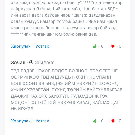
энэ намд орж ирчихээд албан ту******лын төлөө хор
найруулаад байгаа Шийлэгдамба, Цогтбаатар БГД-
ийн засаг дарга байсан нарыг дагаж далдганасан
хэдэн хүмүүс намаар тоглож байна . Энэ нам намд
чинь оръё гэсэн болгоныг элсүүлж авсаар байгаад
******ийн тантан шиг юм болж байна даа.
·
Хариулах
Устгах
-
0
-
0
Зочин ·
2014/10/20
ТВД ГЭДЭГ НӨХӨР БОДОО БОЛНОО. ТЭР ОБЕГ-ЫГ
ӨӨРИЙНХӨӨ ТВД АНДУУДЫН ОХИН КОМПАНИ
БОЛГОСОН ГЭЭ БИЗДЭЭ. ИЙМ НӨХРИЙГ ШОРОНД
ХНИЙХ ХЭРЭГТЭЙ. ТҮҮНД ТӨРИЙН БАЙГУУЛЛАГААР
ДААЖИГНАХ ЭРХ БАЙХГҮЙ. ТУЛАМДОРЖ ГЭХ
МОДОН ТОЛГОЙТОЙ НӨХРӨӨ АВААД ЗАЙЛАХ ЦАГ
НЬ ИРЖЭЭ.
·
Хариулах
Устгах
-
0
-
0