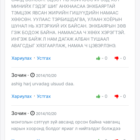
МИНИЙХ ГЭДЭГ ШИГ АНХНААСАА ЭНХБАЯРТАЙ
ТЭМЦЭЖ ЯВСАН ЖИРИЙН ГИШҮҮДИЙН НАМААС
ХӨӨСӨН. УУЛААС ТЭРБИШДАГВА, УЛААН ХОЁРЫН
ШУНАЛ НЬ ХЭТЭРХИЙ ИХ БАЙСАН. ЭНХБАЯРЫН ЗӨВ
ГЭЖ БОДОЖ БАЙНА. НАМААСАА Ч ХӨӨХ ХЭРЭГТЭЙ.
ИНГЭЖ БАЙЖ Л НАМ ДАГАЖ АЛБАН ТУШААЛ
АВАГСДЫГ ХЯЗГААРЛАЖ, НАМАА Ч ЦЭВЭРЛЭНЭ.
·
Хариулах
Устгах
-
0
-
0
Зочин ·
2014/10/20
ashig harj urvadag ulsuud daa.
·
Хариулах
Устгах
-
0
-
0
Зочин ·
2014/10/20
монголын сэтгүүл зүй авсанд орсон байна чавганц
нарын хооронд болдог яриаг л нийтэлдэг болждээ