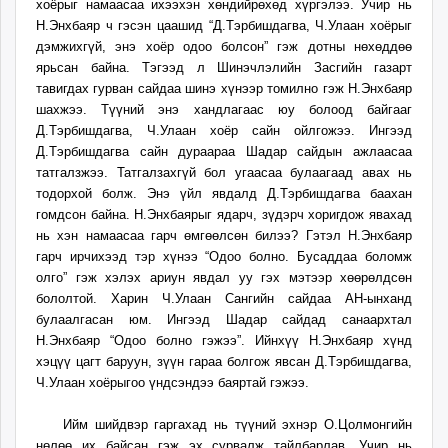
хоёрыг намаасаа ихээхэн хөндийрөхөд хүргэлээ. Учир нь
unuudur.mn
Н.Энхбаяр ч гэсэн цаашид “Д.Тэрбишдагва, Ч.Улаан хоёрыг
isee.mn
дэмжихгүй, энэ хоёр одоо болсон” гэж дотны нөхөддөө
mglradio.com
ярьсан байна. Тэгээд л Шинэчлэлийн Засгийн газарт
тавигдах гурван сайдаа шинэ хүнээр томилно гэж Н.Энхбаяр
fact.mn
шахжээ. Түүний энэ хандлагаас юу болоод байгааг
itoim.mn
Д.Тэрбишдагва, Ч.Улаан хоёр сайн ойлгожээ. Ингээд
tumen.mn
Д.Тэрбишдагва сайн дураараа Шадар сайдын ажлаасаа
shuum.mn
татгалзжээ. Татгалзахгүй бол угаасаа булаагаад авах нь
times.mn
тодорхой болж. Энэ үйл явдалд Д.Тэрбишдагва баахан
гомдсон байна. Н.Энхбаярыг ядарч, зүдэрч хоригдож явахад
tvmongolia.mn
нь хэн намаасаа гарч өмгөөлсөн билээ? Гэтэл Н.Энхбаяр
mass.mn
гарч ирчихээд тэр хүнээ “Одоо болно. Бусаддаа боломж
unegui.mn
олго” гэж хэлэх ариун явдал уу гэх мэтээр хөөрөлдсөн
assa.mn
бололтой. Харин Ч.Улаан Сангийн сайдаа АН-ынханд
toim.mn
булаалгасан юм. Ингээд Шадар сайдад санаархтал
Н.Энхбаяр “Одоо болно гэжээ”. Ийнхүү Н.Энхбаяр хүнд
tac.mn
хэцүү цагт баруун, зүүн гараа болгож явсан Д.Тэрбишдагва,
paparazzi.mn
Ч.Улаан хоёрыгоо үндсэндээ баяртай гэжээ.
unread.today
Ийм шийдвэр гаргахад нь түүний эхнэр О.Цолмонгийн
нөлөө их байсан гэж эх сурвалж тайлбарлав. Учир нь