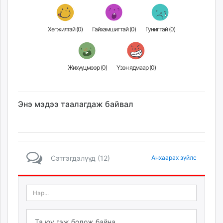
Хөгжилтэй (
0
)
Гайхамшигтай (
0
)
Гунигтай (
0
)
Жихүүцмээр (
0
)
Үзэн ядмаар (
0
)
Энэ мэдээ таалагдаж байвал
Сэтгэгдэлүүд (12)
Анхаарах зүйлс