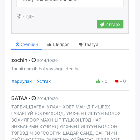
·
GIF
Илгээх
Сүүлийн
Шилдэг
Таагүй
zochin ·
2014/10/20
1hunii nam ih hol yavshgui dee.ha
·
Хариулах
Устгах
-
0
-
0
БАТАА ·
2014/10/20
ТЭРБИШДАГВА, УЛААН ХОЁР МАН-Д ГИШГЭХ
ГАЗАРГҮЙ БОЛЧИХООД, УИХ-ЫН ГИШҮҮН БОЛОХ
ЗОХИЛГООР МАХН-ЫГ ТҮШСЭН.ТЭД НАР
ЭНХБАЯРЫН ХҮЧИНД УИХ-ЫН ГИШҮҮН БОЛСОН.
ТЭГЭЭД Ч ЗОГСООГҮЙ ШАДАР САЙД, САНГИЙН
САЙД БОЛСОН. ЭЦЭСТ НЬ ХОЙНООС ИРЭЭД ХОТ