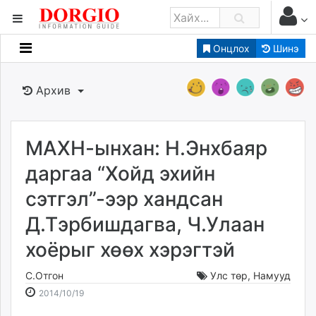
Онцлох
Шинэ
Мэдээллийн
Зар мэдээллийн
Архив
Банк санхүү
Бизнес ААН
Төрийн
МАХН-ынхан: Н.Энхбаяр
Нийслэлийн
даргаа “Хойд эхийн
сэтгэл”-ээр хандсан
dorgio.mn
Д.Тэрбишдагва, Ч.Улаан
Gogo.mn
caak.mn
хоёрыг хөөх хэрэгтэй
news.mn
zindaa.mn
С.Отгон
Улс төр
,
Намууд
2014-
2026-
Baabar.mn
2014/10/19
10-
08-
tovch.mn