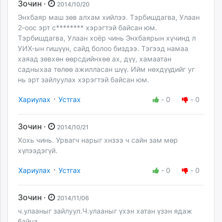
Зочин ·
2014/10/20
Энхбаяр маш зөв алхам хийлээ. Тэрбишдагва, Улаан
2-оос эрт с******** хэрэгтэй байсан юм.
Тэрбишдагва, Улаан хоёр чинь Энхбаярын хүчинд л
УИХ-ын гишүүн, сайд болоо биздээ. Тэгээд намаа
хаяад зөвхөн өөрсдийнхөө ах, дүү, хамаатан
садныхаа төлөө ажилласан шүү. Ийм нөхдүүдийг уг
нь эрт зайлуулах хэрэгтэй байсан юм.
·
Хариулах
Устгах
-
0
-
0
Зочин ·
2014/10/21
Хохь чинь. Урвагч нарыг хнзээ ч сайн зам мөр
хүлээдэгүй.
·
Хариулах
Устгах
-
0
-
0
Зочин ·
2014/11/06
ч.улааныг зайлуул.Ч.улааныг үхэн хатан үзэн ядаж
байна.