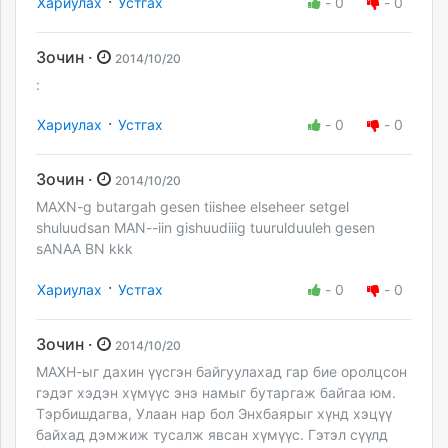
·
Хариулах
Устгах
-
0
-
0
Зочин ·
2014/10/20
:
·
Хариулах
Устгах
-
0
-
0
Зочин ·
2014/10/20
MAXN-g butargah gesen tiishee elseheer setgel
shuluudsan MAN--iin gishuudiiig tuurulduuleh gesen
sANAA BN kkk
·
Хариулах
Устгах
-
0
-
0
Зочин ·
2014/10/20
МАХН-ыг дахин үүсгэн байгуулахад гар бие оролцсон
гэдэг хэдэн хүмүүс энэ намыг бутаргаж байгаа юм.
Тэрбишдагва, Улаан нар бол Энхбаярыг хүнд хэцүү
байхад дэмжиж тусалж явсан хүмүүс. Гэтэл сүүлд