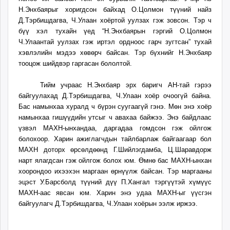
Н.Энхбаярыг хоригдсон байхад О.Цолмон түүний найз
Д.Тэрбишдагва, Ч.Улаан хоёртой уулзах гэж зовсон. Тэр ч
бүү хэл тухайн үед “Н.Энхбаярын гэргий О.Цолмон
Ч.Улаантай уулзах гэж иртэл ордноос гарч зугтсан” тухай
хэвлэлийн мэдээ хөвөрч байсан. Тэр бүхнийг Н.Энхбаяр
тооцож шийдвэр гаргасан бололтой.
Тийм учраас Н.Энхбаяр эрх баригч АН-тай гэрээ
байгуулахад Д.Тэрбишдагва, Ч.Улаан хоёр очоогүй байна.
Бас намынхаа хуралд ч бүрэн суугаагүй гэнэ. Мөн энэ хоёр
намынхаа гишүүдийн утсыг ч авахаа байжээ. Энэ байдлаас
үзвэл МАХН-ынхандаа, даргадаа гомдсон гэж ойлгож
болохоор. Харин ажиглагчдын тайлбарлаж байгаагаар бол
МАХН доторх өрсөлдөөнд Г.Шийлэгдамба, Ц.Шаравдорж
нарт ялагдсан гэж ойлгож болох юм. Өмнө бас МАХН-ынхан
хоорондоо ихээхэн маргаан өрнүүлж байсан. Тэр маргааны
эцэст У.Барсболд түүний дүү П.Хангал тэргүүтэй хүмүүс
МАХН-аас явсан юм. Харин энэ удаа МАХН-ыг үүсгэн
байгуулагч Д.Тэрбишдагва, Ч.Улаан хоёрын ээлж иржээ.