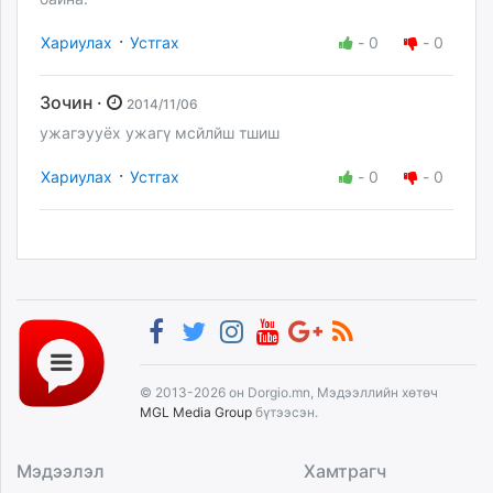
·
Хариулах
Устгах
-
0
-
0
Зочин ·
2014/11/06
ужагэууёх ужагү мсйлйш тшиш
·
Хариулах
Устгах
-
0
-
0
© 2013-2026 он Dorgio.mn, Мэдээллийн хөтөч
MGL Media Group
бүтээсэн.
Мэдээлэл
Хамтрагч