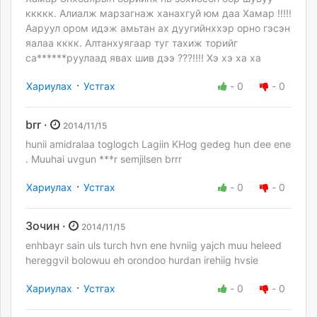
ккккк. Алиалж марзагнаж ханахгуй юм даа Хамар !!!!!
Ааруул ором идэж амьтан ах дуугийнххэр орно гэсэн
яалаа кккк. Алтанхуягаар туг тахиж торийг
са******руулаад явах шив дээ ???!!!! Хэ хэ ха ха
·
Хариулах
Устгах
-
0
-
0
brr ·
2014/11/15
hunii amidralaa toglogch Lagiin KHog gedeg hun dee ene
. Muuhai uvgun ***r semjilsen brrr
·
Хариулах
Устгах
-
0
-
0
Зочин ·
2014/11/15
enhbayr sain uls turch hvn ene hvniig yajch muu heleed
hereggvil bolowuu eh orondoo hurdan irehiig hvsie
·
Хариулах
Устгах
-
0
-
0