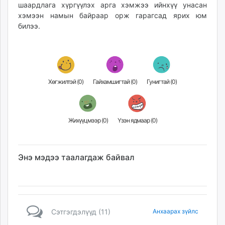
шаардлага хүргүүлэх арга хэмжээ ийнхүү унасан
unuudur.mn
хэмээн намын байраар орж гарагсад ярих юм
isee.mn
билээ.
mglradio.com
fact.mn
itoim.mn
tumen.mn
Хөгжилтэй (
0
)
Гайхамшигтай (
0
)
Гунигтай (
0
)
shuum.mn
times.mn
tvmongolia.mn
Жихүүцмээр (
0
)
Үзэн ядмаар (
0
)
mass.mn
unegui.mn
assa.mn
Энэ мэдээ таалагдаж байвал
toim.mn
tac.mn
paparazzi.mn
unread.today
Сэтгэгдэлүүд (11)
Анхаарах зүйлс