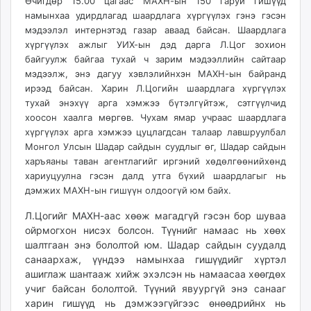
21:29:35
16:14:50
Өчигдөр 15.00 цагаас МАХН-ын 150 гаруй гишүүд
ikon.mn
намынхаа удирдлагад шаардлага хүргүүлэх гэнэ гэсэн
mnb.mn
мэдээлэл интернэтэд газар аваад байсан. Шаардлага
хүргүүлэх ажлыг УИХ-ын дэд дарга Л.Цог зохион
Livetv.mn
байгуулж байгаа тухай ч зарим мэдээллийн сайтаар
Eguur.mn
мэдээлж, энэ дагуу хэвлэлийнхэн МАХН-ын байранд
24tsag.mn
ирээд байсан. Харин Л.Цогийн шаардлага хүргүүлэх
shuud.mn
тухай энэхүү арга хэмжээ бүтэлгүйтэж, сэтгүүлчид
eagle.mn
хоосон хаалга мөргөв. Чухам ямар учраас шаардлага
ergelt.mn
хүргүүлэх арга хэмжээ цуцлагдсан талаар лавшруулбал
Монгол Улсын Шадар сайдын суудлыг өг, Шадар сайдын
zarig.mn
харъяаны таван агентлагийг иргэний хөдөлгөөнийхөнд
today.mn
хариуцуулна гэсэн далд утга бүхий шаардлагыг нь
zuv.mn
дэмжих МАХН-ын гишүүн олдоогүй юм байх.
mminfo.mn
Л.Цогийг МАХН-аас хөөж магадгүй гэсэн бор шуваа
ugluu.mn
ойрмогхон нисэх болсон. Түүнийг намаас нь хөөх
urlag.mn
шалтгаан энэ бололтой юм. Шадар сайдын суудалд
unen.mn
санаархаж, үүндээ намынхаа гишүүдийг хүртэл
asu.mn
ашиглаж шантааж хийж эхэлсэн нь намаасаа хөөгдөх
shudarga.mn
учиг байсан бололтой. Түүний явуургүй энэ санааг
харин гишүүд нь дэмжээгүйгээс өнөөдрийнх нь
shuurhai.mn