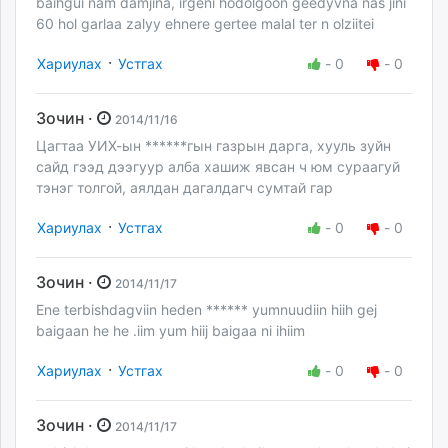
baihgui nam damjina, irgeni hodolgoon geedyvna nas jini
60 hol garlaa zalyy ehnere gertee malal ter n olziitei
·
Хариулах
Устгах
-
0
-
0
Зочин ·
2014/11/16
Цагтаа УИХ-ын ******гын газрын дарга, хууль зуйн
сайд гээд дээгуур алба хашиж явсан ч юм сураагуй
тэнэг толгой, аялдан дагалдагч сумтай гар
·
Хариулах
Устгах
-
0
-
0
Зочин ·
2014/11/17
Ene terbishdagviin heden ****** yumnuudiin hiih gej
baigaan he he .iim yum hiij baigaa ni ihiim
·
Хариулах
Устгах
-
0
-
0
Зочин ·
2014/11/17