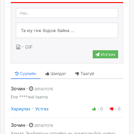
·
GIF
Илгээх
Сүүлийн
Шилдэг
Таагүй
Зочин ·
2014/11/15
Ene ****wal taarna
·
Хариулах
Устгах
-
0
-
0
Зочин ·
2014/11/15
Хамар Энхбаярын оорийнх нь зохиосон бор шувуу