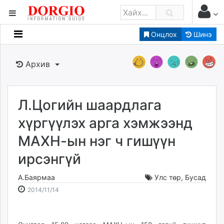
Онцлох
Шинэ
Мэдээллийн
Зар мэдээллийн
Архив
Банк санхүү
Бизнес ААН
Төрийн
Л.Цогийн шаардлага
Нийслэлийн
хүргүүлэх арга хэмжээнд
МАХН-ын нэг ч гишүүн
dorgio.mn
ирсэнгүй
Gogo.mn
caak.mn
А.Баярмаа
Улс төр
,
Бусад
news.mn
2014-
2026-
2014/11/14
zindaa.mn
11-
08-
Baabar.mn
14
09
tovch.mn