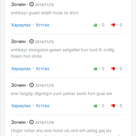
Зочин ·
2014/11/15
enhbayr guaid amjilt hvsie ta shvv
·
Хариулах
Устгах
-
0
-
0
Зочин ·
2014/11/15
enhbayr mongoloo.gesen setgeltei hvn turd ih zviliig
hiisen hvn shde
·
Хариулах
Устгах
-
0
-
0
Зочин ·
2014/11/15
ene tsogiig oilgohgvi yum yamar sonin hvn guai we
·
Хариулах
Устгах
-
0
-
0
Зочин ·
2014/11/16
Hogin nohor shu ene hund uls orni erh ashig gej lav