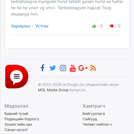
terbishdagva mungutei hvnd taltaiIt gesen hvnd ee haltai
he he he vnen vg shvv. Terbishdagviin hajuud Tsog
shudarga hvn.
·
Хариулах
Устгах
-
0
-
0
© 2013-2026 он Dorgio.mn, Мэдээллийн хөтөч
MGL Media Group
бүтээсэн.
Мэдээлэл
Хамтрагч
Бидний тухай
Байгууллага
Редакцийн бодлого
Сайтууд
Зохиогчийн эрх
Чөлөөт нийтлэгч
Санал хүсэлт