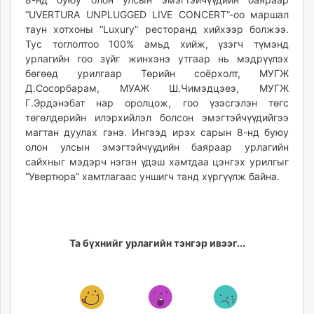
unuudur.mn
“UVERTURA UNPLUGGED LIVE CONCERT”-оо маршал
таун хотхоны “Luxury” ресторанд хийхээр болжээ.
isee.mn
Тус тоглолтоо 100% амьд хийж, үзэгч түмэнд
mglradio.com
урлагийн гоо зүйг жинхэнэ утгаар нь мэдрүүлэх
fact.mn
бөгөөд урилгаар Төрийн соёрхолт, МУГЖ
itoim.mn
Д.Сосорбарам, МУАЖ Ш.Чимэдцэеэ, МУГЖ
tumen.mn
Г.Эрдэнэбат нар оролцож, гоо үзэсгэлэн төгс
shuum.mn
төгөлдөрийн илэрхийлэл болсон эмэгтэйчүүдийгээ
магтан дуулах гэнэ. Ингээд ирэх сарын 8-нд буюу
times.mn
олон улсын эмэгтэйчүүдийн баяраар урлагийн
tvmongolia.mn
сайхныг мэдэрч нэгэн үдэш хамтдаа цэнгэх урилгыг
mass.mn
“Увертюра” хамтлагаас уншигч танд хүргүүлж байна.
unegui.mn
assa.mn
toim.mn
tac.mn
Та бүхнийг урлагийн тэнгэр ивээг...
paparazzi.mn
unread.today