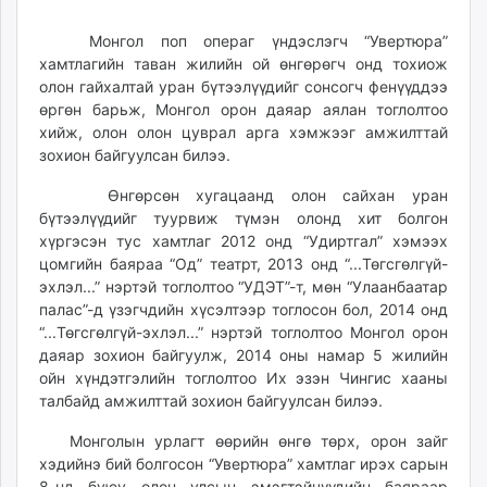
06:48:32
16:14:36
ikon.mn
Монгол поп операг үндэслэгч “Увертюра”
mnb.mn
хамтлагийн таван жилийн ой өнгөрөгч онд тохиож
Livetv.mn
олон гайхалтай уран бүтээлүүдийг сонсогч фенүүддээ
Eguur.mn
өргөн барьж, Монгол орон даяар аялан тоглолтоо
24tsag.mn
хийж, олон олон цуврал арга хэмжээг амжилттай
shuud.mn
зохион байгуулсан билээ.
eagle.mn
Өнгөрсөн хугацаанд олон сайхан уран
ergelt.mn
бүтээлүүдийг туурвиж түмэн олонд хит болгон
zarig.mn
хүргэсэн тус хамтлаг 2012 онд “Удиртгал” хэмээх
today.mn
цомгийн баяраа “Од” театрт, 2013 онд “...Төгсгөлгүй-
эхлэл...” нэртэй тоглолтоо “УДЭТ”-т, мөн “Улаанбаатар
zuv.mn
палас”-д үзэгчдийн хүсэлтээр тоглосон бол, 2014 онд
mminfo.mn
“...Төгсгөлгүй-эхлэл...” нэртэй тоглолтоо Монгол орон
ugluu.mn
даяар зохион байгуулж, 2014 оны намар 5 жилийн
urlag.mn
ойн хүндэтгэлийн тоглолтоо Их эзэн Чингис хааны
unen.mn
талбайд амжилттай зохион байгуулсан билээ.
asu.mn
Монголын урлагт өөрийн өнгө төрх, орон зайг
shudarga.mn
хэдийнэ бий болгосон “Увертюра” хамтлаг ирэх сарын
shuurhai.mn
8-нд буюу олон улсын эмэгтэйчүүдийн баяраар