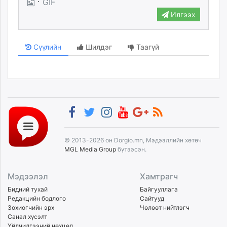
·
GIF
Илгээх
Сүүлийн
Шилдэг
Таагүй
© 2013-2026 он Dorgio.mn, Мэдээллийн хөтөч
MGL Media Group
бүтээсэн.
Мэдээлэл
Хамтрагч
Бидний тухай
Байгууллага
Редакцийн бодлого
Сайтууд
Зохиогчийн эрх
Чөлөөт нийтлэгч
Санал хүсэлт
Үйлчилгээний нөхцөл