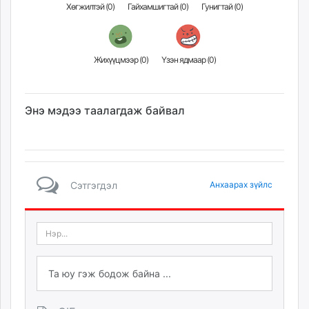
Хөгжилтэй (
0
)
Гайхамшигтай (
0
)
Гунигтай (
0
)
Жихүүцмээр (
0
)
Үзэн ядмаар (
0
)
Энэ мэдээ таалагдаж байвал
Сэтгэгдэл
Анхаарах зүйлс