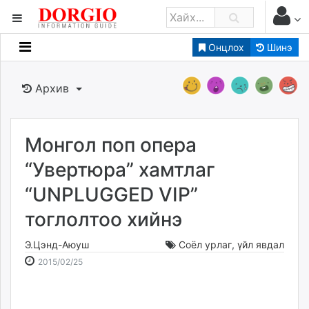
Онцлох
Шинэ
Мэдээллийн
Зар мэдээллийн
Архив
Банк санхүү
Бизнес ААН
Төрийн
Монгол поп опера
Нийслэлийн
“Увертюра” хамтлаг
“UNPLUGGED VIP”
dorgio.mn
тоглолтоо хийнэ
Gogo.mn
caak.mn
Э.Цэнд-Аюуш
Соёл урлаг
,
үйл явдал
news.mn
2015-
2026-
2015/02/25
zindaa.mn
02-
08-
Baabar.mn
25
09
tovch.mn