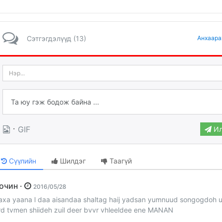
Сэтгэгдэлүүд (13)
Анхаара
·
GIF
Ил
Сүүлийн
Шилдэг
Таагүй
Зочин ·
2016/05/28
axa yaana l daa aisandaa shaltag haij yadsan yumnuud songogdoh u
rd tvmen shiideh zuil deer bvvr vhleeldee ene MANAN