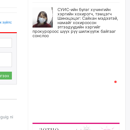
СУИС-ийн бүлэг хүчингийн
хэргийн хохирогч, тэмцэгч
Шинэцэцэг: Сайхан мэдээтэй,
х зүйлс
намайг хохироосон
этгээдүүдийн хэргийг
прокуророос шүүх рүү шилжүүлж байгааг
сонслоо
өчигдѳр
Өчигдрийн байдлаар ₮10000
доош дүнгээр шатахууны
худалдан авалт хийсэн 1500
баримт бүртгэгджээ
гээх
өчигдѳр
Шатахуун олголтыг 50,000
төгрөгөөр хязгаарласныг
нэмэгдүүлж 100,000 төгрөгт
хүргэхээр судалж байгаа
өчигдѳр
guig ni