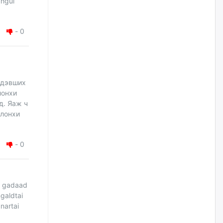
ahgui
наймдугаар сарын 14-нөөс
ажиллуулж эхэлнэ
уржигдар
-
0
Орон сууц, нийтийн аж ахуй,
авто зам, тохижилт
үйлчилгээний ажилтнуудын
ХАРИЛЦАА хандлагатай
холбоотой ГОМДОЛ их байгааг
 дэвших
дурдлаа
лонхи
уржигдар
д. Яаж ч
олонхи
Бариста хийх нь залуусын
дунд яагаад трэнд болов
-
0
уржигдар
Өмгөөлөгч Б.Оюунбилэг:
d gadaad
"Урьхан" Б.Чинбат гэж хүн
бизнес хамтрагчаа гүтгэж
galdtai
хууль хяналтын байгууллагаар
nartai
шалгуулж, торны цаана
суулгана гэх мэтээр дарамталдаг