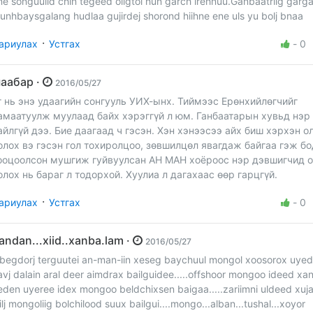
ne songuulid chin tegeed oligtoi hun garch irehnuu.Ganbaatriig garg
unhbaysgalang hudlaa gujirdej shorond hiihne ene uls yu bolj bnaa
·
ариулах
Устгах
-
0
шаабар ·
2016/05/27
г нь энэ удаагийн сонгууль УИХ-ынх. Тиймээс Ерөнхийлөгчийг
амаатуулж муулаад байх хэрэггүй л юм. Ганбаатарын хувьд нэр
айлгүй дээ. Бие даагаад ч гэсэн. Хэн хэнээсээ айх биш хэрхэн о
олох вэ гэсэн гол тохиролцоо, зөвшилцөл явагдаж байгаа гэж бо
ооцоолсон мушгиж гуйвуулсан АН МАН хоёроос нэр дэвшигчид 
олох нь бараг л тодорхой. Хуулиа л дагахаас өөр гарцгүй.
·
ариулах
Устгах
-
0
gandan...xiid..xanba.lam ·
2016/05/27
lbegdorj terguutei an-man-iin xeseg baychuul mongol xoosorox uye
avj dalain aral deer aimdrax bailguidee.....offshoor mongoo ideed xan
eden uyeree idex mongoo beldchixsen baigaa.....zariimni uldeed xuja
iilj mongoliig bolchilood suux bailgui....mongo...alban...tushal...xoyor