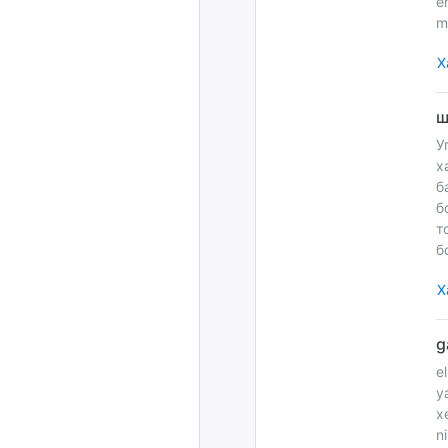
e
m
Х
У
х
б
б
т
б
Х
e
y
x
n