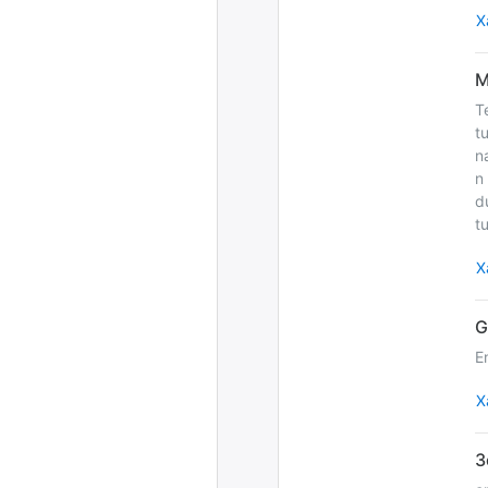
Х
T
t
n
n
d
t
Х
E
Х