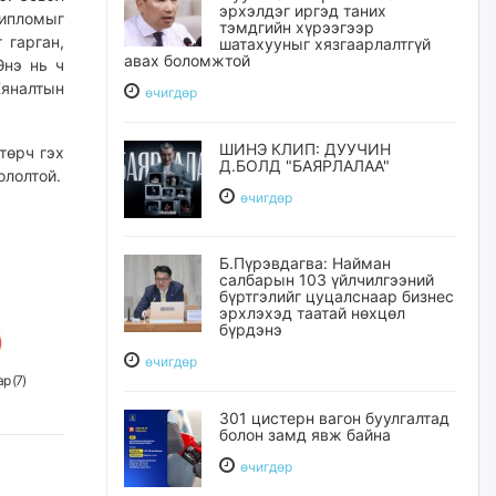
эрхэлдэг иргэд таних
ипломыг
тэмдгийн хүрээгээр
 гарган,
шатахууныг хязгаарлалтгүй
авах боломжтой
Энэ нь ч
Хяналтын
өчигдѳр
ШИНЭ КЛИП: ДУУЧИН
төрч гэх
Д.БОЛД "БАЯРЛАЛАА"
ололтой.
өчигдѳр
Б.Пүрэвдагва: Найман
салбарын 103 үйлчилгээний
бүртгэлийг цуцалснаар бизнес
эрхлэхэд таатай нөхцөл
бүрдэнэ
өчигдѳр
р (
7
)
301 цистерн вагон буулгалтад
болон замд явж байна
өчигдѳр