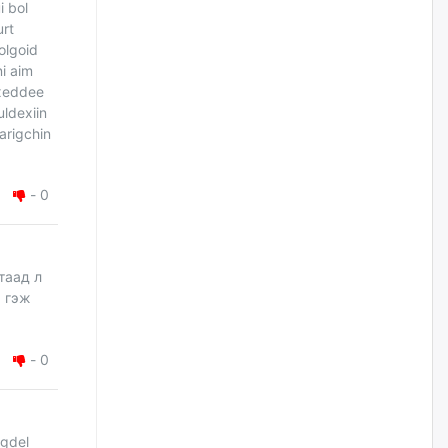
i bol
уржигдар
urt
tolgoid
Д.Амарбаясгалан:
ni aim
Шатахууныхаа 97 хувийг нэг
uxeddee
улсаас авдаг хараат байдлаа
зогсоож, Арабын орнуудаас
uldexiin
нийлүүлэх ажлыг сэргээх
arigchin
ёстой
уржигдар
-
0
Худалдагч Н.Амарзаяа:
Дэлгүүрийн 32 хуудастай
өрийн дэвтэр долоо хоногт л
дүүрдэг
таад л
уржигдар
а гэж
АИ-92 шатахууны нийлүүлэлт
-
0
тасралтгүй үргэлжилж байна
уржигдар
ugdel