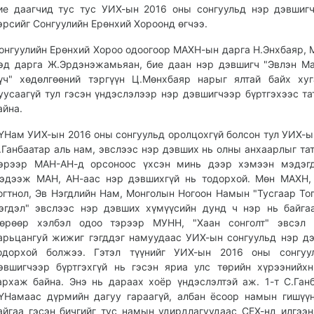
ие даагчид тус тус УИХ-ын 2016 оны сонгуульд нэр дэвшиг
эрсийг Сонгуулийн Ерөнхий Хороонд өгчээ.
онгуулийн Ерөнхий Хороо одоогоор МАХН-ын дарга Н.Энхбаяр,
эд дарга Ж.Эрдэнэжамьяан, бие даан нэр дэвшигч "Эвлэн М
үч" хөдөлгөөний тэргүүн Ц.Мөнхбаяр нарыг ялтай байх ху
уусаагүй тул гэсэн үндэслэлээр нэр дэвшигчээр бүртгэхээс та
айна.
ҮНам УИХ-ын 2016 оны сонгуульд оролцохгүй болсон тул УИХ-ы
.Ганбаатар аль нам, эвслээс нэр дэвших нь олны анхаарлыг тат
эрээр МАН-АН-д орсоноос үхсэн минь дээр хэмээн мэдэгд
эдээж МАН, АН-аас нэр дэвшихгүй нь тодорхой. Мөн МАХН,
огтнол, Эв Нэгдлийн Нам, Монголын Ногоон Намын "Тусгаар Тог
эгдэл" эвслээс нэр дэвших хүмүүсийн дунд ч нэр нь байга
өрөөр хэлбэл одоо тэрээр МУНН, "Хаан сонголт" эвсэл 
арьцангуй жижиг гэгддэг намуудаас УИХ-ын сонгуульд нэр д
одорхой болжээ. Гэтэл түүнийг УИХ-ын 2016 оны сонгуу
эвшигчээр бүртгэхгүй нь гэсэн яриа улс төрийн хүрээнийх
архаж байна. Энэ нь дараах хоёр үндэслэлтэй аж. 1-т С.Ган
ҮНамаас дүрмийн дагуу гараагүй, албан ёсоор намын гишүү
айгаа гэсэн бичгийг тус намын удирдлагуудаас СЕХ-нд илгээн