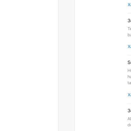
Х
T
b
Х
H
h
t
Х
A
d