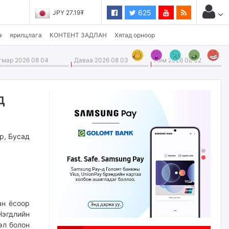
625
JPY 27.19₮
э
ярилцлага
КОНТЕНТ ЗАДЛАН
Хятад орноор
мар 2026 08 04
Даваа 2026 08 03
Ням 2026 08 02
д
өр
,
Бусад
ан ёсоор
Нэгдлийн
эл болон