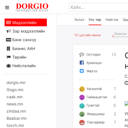
Эхлэл
Улс төр
Нийгэм
Эд
Мэдээллийн
Зар мэдээллийн
Баасан 
10 цагийн өмнө
Банк санхүү
Бизнес ААН
13
Сэтгэгдэл
Төрийн
Хуваалцах
Нийслэлийн
Жиргээ
С
dorgio.mn
7
Хөгжилтэй
Gogo.mn
caak.mn
6
Гайхамшигтай
news.mn
5
Гунигтай
zindaa.mn
У
2
Жихүүцмээр
Baabar.mn
э
7
Үзэн ядмаар
tovch.mn
Н