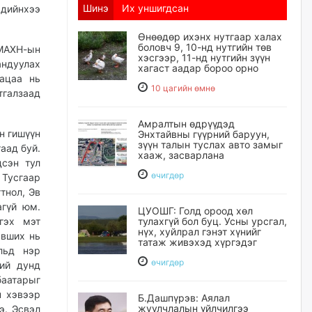
Шинэ
Их уншигдсан
чдийнхээ
Өнөөдөр ихэнх нутгаар халах
боловч 9, 10-нд нутгийн төв
 МАХН-ын
хэсгээр, 11-нд нутгийн зүүн
андуулах
хагаст аадар бороо орно
гацаа нь
10 цагийн өмнө
тгалзаад
Амралтын өдрүүдэд
н гишүүн
Энхтайвны гүүрний баруун,
зүүн талын туслах авто замыг
аад буй.
хааж, засварлана
сэн тул
өчигдѳр
 Тусгаар
тнол, Эв
агүй юм.
ЦУОШГ: Голд ороод хөл
гэх мэт
тулахгүй бол буц. Усны урсгал,
нүх, хуйлрал гэнэт хүнийг
эвших нь
татаж живэхэд хүргэдэг
льд нэр
өчигдѳр
ний дунд
баатарыг
н хэвээр
Б.Дашпүрэв: Аялал
жуулчлалын үйлчилгээ
э. Эсвэл