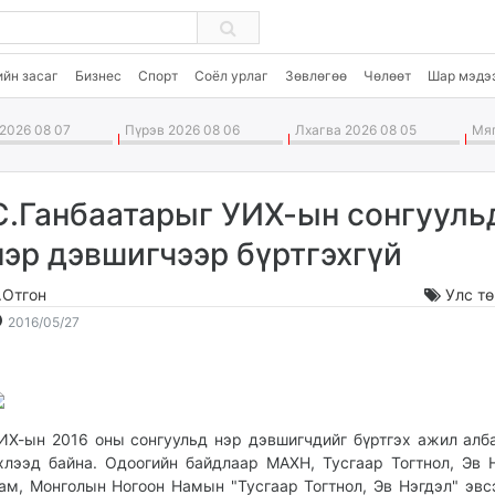
ийн засаг
Бизнес
Спорт
Соёл урлаг
Зөвлөгөө
Чөлөөт
Шар мэдэ
2026 08 07
Пүрэв 2026 08 06
Лхагва 2026 08 05
Мяг
С.Ганбаатарыг УИХ-ын сонгууль
нэр дэвшигчээр бүртгэхгүй
.Отгон
Улс т
2016-
2026-
2016/05/27
05-
08-
27
08
09:57:11
22:00:25
ИХ-ын 2016 оны сонгуульд нэр дэвшигчдийг бүртгэх ажил алб
хлээд байна. Одоогийн байдлаар МАХН, Тусгаар Тогтнол, Эв 
ам, Монголын Ногоон Намын "Тусгаар Тогтнол, Эв Нэгдэл" эвс