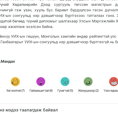
үүний Хөдөлмөрийн Дээд сургууль төгссөн магистрын д
үчингүй гэж үзэн, хууль бус баримт бүрдүүлсэн гэсэн дүгнэлт
ИХ-ын сонгуульд нэр дэвшигчээр бүртгэхээс татгалзах гэнэ. 
одитой бөгөөд түүний дипломыг шалгахаар Улсын Мэргэжлийн 
азар ажиллаж эхэлсэн байна.
йнхүү УИХ-ын гишүүн, Монголын хамгийн өндөр рейтингтэй улс 
.Ганбаатарыг УИХ-ын сонгуульд нэр дэвшигчээр бүртгэхгүй нь б
.Мандах
Хөгжилтэй (
7
)
Гайхамшигтай (
6
)
Гунигтай (
5
)
Жихүүцмээр (
2
)
Үзэн ядмаа
нэ мэдээ таалагдаж байвал