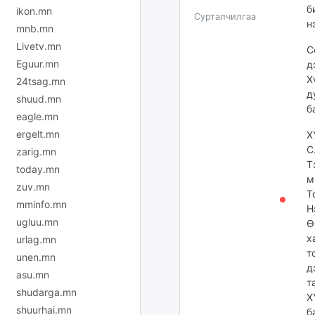
б
ikon.mn
Сурталчилгаа
н
mnb.mn
Livetv.mn
С
Eguur.mn
д
Х
24tsag.mn
д
shuud.mn
б
eagle.mn
ergelt.mn
Х
С
zarig.mn
Т
today.mn
м
zuv.mn
Т
mminfo.mn
Н
ugluu.mn
Ө
х
urlag.mn
т
unen.mn
д
asu.mn
т
shudarga.mn
Х
shuurhai.mn
б