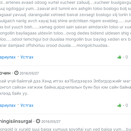
ol...ertenes avaad odoog xurtel xucheer zailuulj....xucheer buulgaxgu
uuj ogdoggui yum...zaaval ard tumnii erx ashgiin toloo boslogo bolj s
agsaal yavuulj .daranguilal xetreed baival zevsegt boslogo xiij toriin 
uulgaich nariig avch xayaj baij shine ardchilsen nigem exeldeg......xu
as bol yuuch bish......xamag goloni sain saixan aimdarxiin toloo ur x
ongoliin bayliagaas uldexiin toloo...ovog dedes bidend uldesen shig 
oloo.....odool temchgui bol duuslaa mongoliin bux baylag xeden erx b
arar damjaad offshorluu orood duusla.....mongolchuudaa..
·
ариулах
Устгах
-
0
Зочин ·
2016/05/27
рай үгүй байлгүй дээ.Хэнд итгэх вэ?Бүгдээрээ Элбэгдоржийг маг
онгол сайхан хөгжиж байна,ардчилалын буян бүх юм сайн байн
элээд байх уу.
·
ариулах
Устгах
-
0
chingisiinsurgal ·
2016/05/27
ongold ix xurald suuj baiga xumuus soyoltai xun xed baiga yum....b