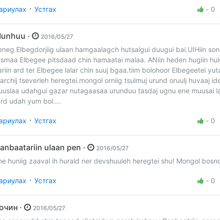
·
ариулах
Устгах
-
0
Munhuu ·
2016/05/27
eneg Elbegdorjiig ulaan hamgaalagch hutsalgui duugui bai.UIHiin son
usmaa Elbegee pitsdaad chin hamaatai malaa. ANiin heden hugiin hul
ariin ard ter Elbegee lalar chin suuj bgaa.tiim bolohoor Elbegeetei yut
 archij tseverleh heregtei.mongol orniig tsulmuj urund oruulj huvaaj ide
uuslaa udahgui gazar nutagaasaa urunduu tasdaj ugnu ene muusai l
urd udah yum bol....
·
ариулах
Устгах
-
0
Ganbaatariin ulaan pen ·
2016/05/27
ne huniig zaaval ih hurald ner devshuuleh heregtei shu! Mongol bosn
·
ариулах
Устгах
-
0
Зочин ·
2016/05/27