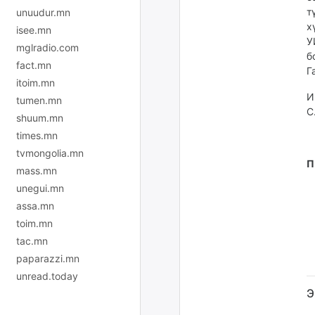
т
unuudur.mn
х
isee.mn
У
mglradio.com
б
fact.mn
Г
itoim.mn
И
tumen.mn
С
shuum.mn
times.mn
tvmongolia.mn
П
mass.mn
unegui.mn
assa.mn
toim.mn
tac.mn
paparazzi.mn
unread.today
Э