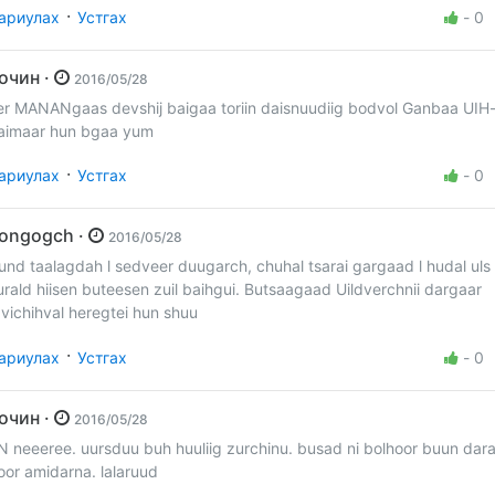
·
ариулах
Устгах
-
0
Зочин ·
2016/05/28
er MANANgaas devshij baigaa toriin daisnuudiig bodvol Ganbaa UIH-
aimaar hun bgaa yum
·
ариулах
Устгах
-
0
Songogch ·
2016/05/28
und taalagdah l sedveer duugarch, chuhal tsarai gargaad l hudal uls 
urald hiisen buteesen zuil baihgui. Butsaagaad Uildverchnii dargaar
avichihval heregtei hun shuu
·
ариулах
Устгах
-
0
Зочин ·
2016/05/28
N neeeree. uursduu buh huuliig zurchinu. busad ni bolhoor buun dar
oor amidarna. lalaruud