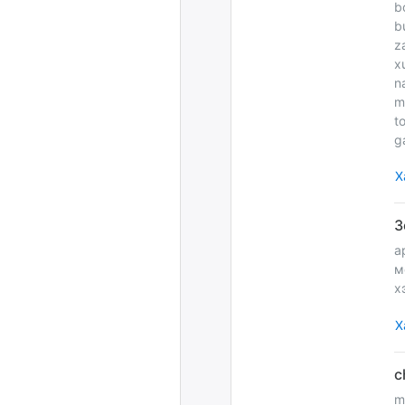
b
b
z
x
n
m
t
g
Х
а
м
х
Х
m