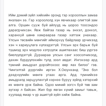
Ийм дэмий зүйл хийхийн оронд гэр хорооллын замаа
янзлаач ээ. Гэр хороололд хүн явчихаар олигтой зам
алга. Оршин сууж буй айлууд нь шороо тоосондоо
дарагдчихсан. Явж байгаа газар нь энхэл, донхол,
харанхуй шөнө хамраараа газар хатгаж унахаар.
Улсын төсвийн мөнгийг иймэрхүү байдлаар үрчихээд
хэн ч хариуцлага хүлээдэггүй. Улсын эрх барьж буй
түшмэд эрх мэдлээ хэтрүүлж ашиглахаас биш үүргээ
биелүүлдэггүй. Дураараа улсын санг хоосолчихоод,
дахин бүрдүүлэхийн тулд зээл авдаг. Ингэхээр ард
түмний амьдрал доройтохоос өөр яах билээ” гэв.
Чингэлтэй дүүргийн иргэн Х.Оюунханд “Энэ бол
дээдчүүлийн мөнгө угаах арга. Ард түмнийхээ
амьдралд зарцуулахгүй хэрнээ буруу зүйлд хэтэрхий
их мөнгө үрж байна. Одоо миний зогсч буй төв зам
зүгээр л байсан. Жил бүр явган хүний замыг тавьж,
хуулаад ямар ч үр ашиггүй зүйл хийж байна.