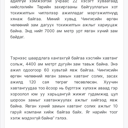
адилгүй хэмжээтэй учраас 22 хэсэгт хуваагаад
нийслэлийн Төрийн захиргааны байгууллагын хот
тохижилтын чиглэлээр ажилладаг мэргэжилтнүүд
хянаж байгаа. Миний хувьд Чингисийн өргөн
чөлөөний зам дагуух тохижилтын ажлыг хариуцаж
байна. Энд нийт 7000 ам метр урт явган хүний зам
байдаг.
Тэрнээс шаардлага хангахгүй байгаа хэсгийн хавтанг
сольж, 4400 ам метрт дугуйн зам тавьж байна. Энэ
ажил одоогоор 60 хувьтай явж байгаа. Чингисийн
өргөн чөлөөний явган замын хавтанг солих, засах
ажилд 120 сая төгрөг төсөвлөсөн. Хуучин
хавтангуудаа тоо ёсоор нь бүртгэж хүлээж аваад гэр
хороолол юм уу харьцангуй жижиг гудамжид цул
шороон замыг хавтанжуулах ажлыг хийгээд явж
байна. Явган хүний замын хавтанг солих ажлыг 10
гаруй компани хийж байгаа байх. Яг нарийн тоог
хэлж мэдэхгүй байна” гэлээ.