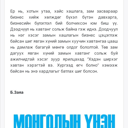
Ер нь, хотын утаа, хайс хашлага, зам засвараар
бизнес хийж хөлждөг бүхэл бүтэн давхарга,
бизнесийн бүлэглэл бий болчихсон юм биш үү.
Дээдчүүл нь хавтанг сольж байна гэж иднэ. Доодчуул
нь нэг хэсэг замын хашлагын бизнес цэцэглэж
байсан шиг явган хүний замын хуучин хавтангаа цааш
нь дамлаж багагүй мөнгө олдог бололтой. Төв зам
дагуух явган хүний замын хавтанг сольж буй
ажилчидтай хэсэг зуур ярилцахад “Хэдэн ширхэг
хавтан хэрэгтэй вэ. Хүргээд өгч болно” хэмээж
байсан нь энэ хардлагыг батлах шиг болсон.
Б.Заяа