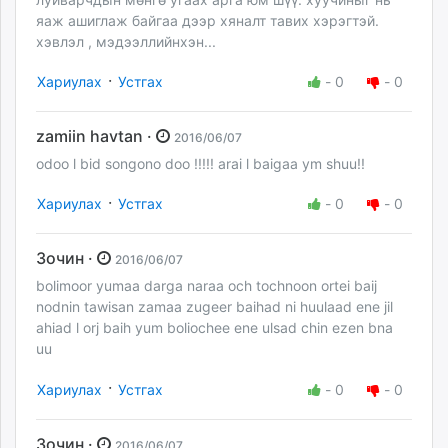
яаж ашиглаж байгаа дээр хяналт тавих хэрэгтэй.
хэвлэл , мэдээллийнхэн...
·
Хариулах
Устгах
-
0
-
0
zamiin havtan ·
2016/06/07
odoo l bid songono doo !!!!! arai l baigaa ym shuu!!
·
Хариулах
Устгах
-
0
-
0
Зочин ·
2016/06/07
bolimoor yumaa darga naraa och tochnoon ortei baij
nodnin tawisan zamaa zugeer baihad ni huulaad ene jil
ahiad l orj baih yum boliochee ene ulsad chin ezen bna
uu
·
Хариулах
Устгах
-
0
-
0
Зочин ·
2016/06/07