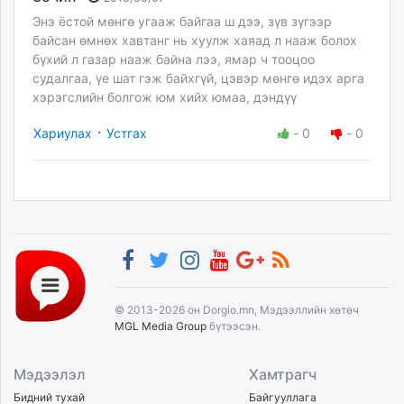
Энэ ёстой мөнгө угааж байгаа ш дээ, зүв зүгээр
байсан өмнөх хавтанг нь хуулж хаяад л нааж болох
бүхий л газар нааж байна лээ, ямар ч тооцоо
судалгаа, үе шат гэж байхгүй, цэвэр мөнгө идэх арга
хэрэгслийн болгож юм хийх юмаа, дэндүү
·
Хариулах
Устгах
-
0
-
0
© 2013-2026 он Dorgio.mn, Мэдээллийн хөтөч
MGL Media Group
бүтээсэн.
Мэдээлэл
Хамтрагч
Бидний тухай
Байгууллага