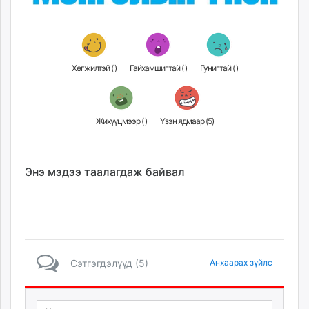
Хөгжилтэй (
)
Гайхамшигтай (
)
Гунигтай (
)
Жихүүцмээр (
)
Үзэн ядмаар (
5
)
Энэ мэдээ таалагдаж байвал
Сэтгэгдэлүүд (5)
Анхаарах зүйлс