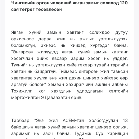
Чингисийн өргөн чөлөөний явган замыг солиход 120
сая төгрөг төсөвлөсөн
Явган хүний замын хавтанг солихдоо дутуу
орхисноос дараа жил нь ажлыг үргэлжлүүлэх
боломжгүй, эхнээс нь хийхэд хүргэдэг байна.
“Өнгөрсөн жилүүдэд явган хүний замын хавтанг
хэсэгчлэн хийж явсаар зарим хэсэг нь үлддэг.
Түүнийг нь үргэлжлүүлэн хийе гэхээр тухайн төрлийн
хавтан нь байдаггүй. Тиймээс өнгөрсөн жил тавьсан
хавтангаа хуулж энэ жил дахин шинээр хийхээс өөр
аргагүй болсон” хэмээн Захирагчийн ажлын албаны
Тохижилт, хог хаягдлын удирдлагын хэлтсийн
мэргэжилтэн Э.Даваахатан ярив.
Тэрбээр “Энэ жил АСЕМ-тай холбогдуулан 13
байршлын явган хүний замын хавтанг шинээр сольж,
заримыг нь засч байна. Гудамж бүр харилцан