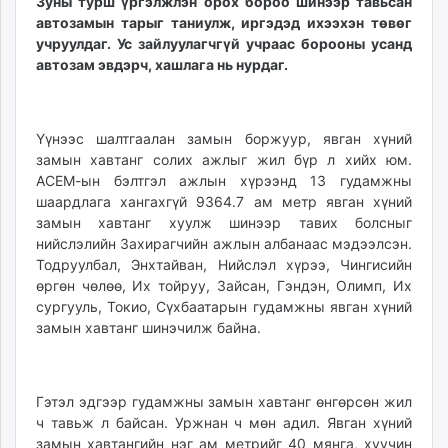
Зуны турш үргэлжлэн орох бороо шинээр тавьсан
ikon.mn
автозамын тарыг таниулж, иргэдэд ихээхэн төвөг
mnb.mn
учруулдаг. Ус зайлуулагчгүй учраас борооны усанд
автозам эвдэрч, хашлага нь нурдаг.
Livetv.mn
Eguur.mn
24tsag.mn
Үүнээс шалтгаалан замын боржуур, явган хүний
shuud.mn
замын хавтанг солих ажлыг жил бүр л хийх юм.
eagle.mn
АСЕМ-ын бэлтгэл ажлын хүрээнд 13 гудамжны
ergelt.mn
шаардлага хангахгүй 9364.7 ам метр явган хүний
zarig.mn
замын хавтанг хуулж шинээр тавих болсныг
today.mn
нийслэлийн Захирагчийн ажлын албанаас мэдээлсэн.
Тодруулбал, Энхтайван, Нийслэл хүрээ, Чингисийн
zuv.mn
өргөн чөлөө, Их тойруу, Зайсан, Гэндэн, Олимп, Их
mminfo.mn
сургууль, Токио, Сүхбаатарын гудамжны явган хүний
ugluu.mn
замын хавтанг шинэчилж байна.
urlag.mn
unen.mn
asu.mn
Гэтэл эдгээр гудамжны замын хавтанг өнгөрсөн жил
shudarga.mn
ч тавьж л байсан. Уржнан ч мөн адил. Явган хүний
shuurhai.mn
замын хавтангийн нэг ам метрийг 40 мянга, хуучин