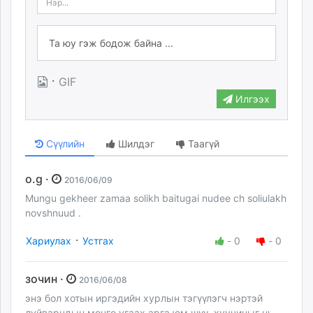
·
GIF
Илгээх
Сүүлийн
Шилдэг
Таагүй
o.g ·
2016/06/09
Mungu gekheer zamaa solikh baitugai nudee ch soliulakh
novshnuud .
·
Хариулах
Устгах
-
0
-
0
зочин ·
2016/06/08
энэ бол хотын иргэдийн хурлын тэгүүлэгч нэртэй
луйварчдын мөнгө угаах арга юм шүү. хуучиныг нь