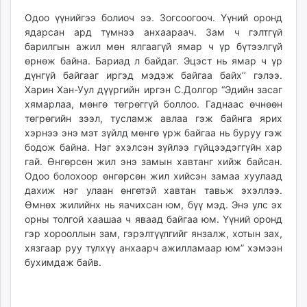
Одоо үүнийгээ болиоч ээ. Зогсоогооч. Үүний оронд
ядарсан ард түмнээ анхаараач. Зам ч гэлтгүй
барилгын ажил мөн ялгаагүй ямар ч үр бүтээлгүй
өрнөж байна. Бариад л байдаг. Эцэст нь ямар ч үр
дүнгүй байгааг иргэд мэдэж байгаа байх’’ гэлээ.
Харин Хан-Уул дүүргийн иргэн С.Долгор “Эдийн засаг
хямарлаа, мөнгө төгрөггүй боллоо. Гаднаас өчнөөн
төгрөгийн зээл, тусламж авлаа гэж байнга ярих
хэрнээ энэ мэт зүйлд мөнгө үрж байгаа нь буруу гэж
бодож байна. Нэг эхэлсэн зүйлээ гүйцээдэггүйн хар
гай. Өнгөрсөн жил энэ замын хавтанг хийж байсан.
Одоо болохоор өнгөрсөн жил хийсэн замаа хуулаад
дахиж нэг улаан өнгөтэй хавтан тавьж эхэллээ.
Өмнөх жилийнх нь яачихсан юм, бүү мэд. Энэ улс эх
орны толгой хаашаа ч яваад байгаа юм. Үүний оронд
гэр хорооллын зам, гэрэлтүүлгийг янзалж, хотын зах,
хязгаар руу түлхүү анхаарч ажилламаар юм” хэмээн
бухимдаж байв.