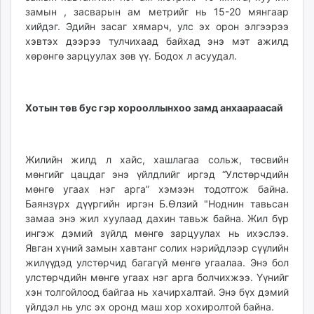
замын , засварын ам метрийг нь 15-20 мянгаар
unuudur.mn
хийдэг. Эдийн засаг хямарч, улс эх орон элгээрээ
isee.mn
хэвтэх дээрээ тулчихаад байхад энэ мэт ажилд
mglradio.com
хөрөнгө зарцуулах зөв үү. Бодох л асуудал.
fact.mn
itoim.mn
tumen.mn
Хотын төв бус гэр хорооллынхоо замд анхаараасай
shuum.mn
times.mn
tvmongolia.mn
Жилийн жилд л хайс, хашлагаа сольж, төсвийн
mass.mn
мөнгийг цацдаг энэ үйлдлийг иргэд “Улстөрчдийн
unegui.mn
мөнгө угаах нэг арга” хэмээн тодотгож байна.
Баянзүрх дүүргийн иргэн Б.Өлзий "Ноднин тавьсан
assa.mn
замаа энэ жил хуулаад дахин тавьж байна. Жил бүр
toim.mn
ингэж дэмий зүйлд мөнгө зарцуулах нь ихэслээ.
tac.mn
Явган хүний замын хавтанг солих нэрийдлээр сүүлийн
paparazzi.mn
жилүүдэд улстөрчид багагүй мөнгө угаалаа. Энэ бол
unread.today
улстөрчдийн мөнгө угаах нэг арга болчихжээ. Үүнийг
хэн толгойлоод байгаа нь хачирхалтай. Энэ бүх дэмий
үйлдэл нь улс эх оронд маш хор хохиролтой байна.