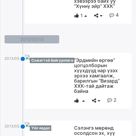
хэвээрээ байх уу
”Хүннү эйр” ХХК”
4
1
2013/05/10
2013/05/10
“Эрдмийн өргөө”
Сэжигтэй байгууллага
цогцолборын
хүүхдүүд нар үзэх
эрхээ хамгаалж,
барилгын “Визард”
ХХК-тай дайтаж
байна
2
2013/05/10
Сэлэнгэ мөрөнд
Үйл явдал
осолдсон эх, хүү