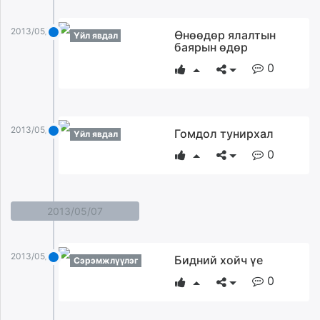
2013/05/08
Өнөөдөр ялалтын
Үйл явдал
баярын өдөр
0
2013/05/08
Гомдол тунирхал
Үйл явдал
0
2013/05/07
2013/05/07
Бидний хойч үе
Сэрэмжлүүлэг
0