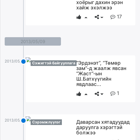
хоёрыг дахин эрэн
хайж эхэлжээ
17
2013/05/09
2013/05/09
“Эрдэнэт”, “Төмөр
Сэжигтэй байгууллага
зам”-д жаалж явсан
“Жаст”-ын
Ш.Батхүүгийн
явдлаас...
1
2013/05/09
Даварсан хятадуудад
Сэрэмжлүүлэг
даруулга хэрэгтэй
болжээ