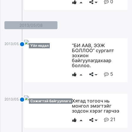
0
2013/05/08
2013/05/08
“БИ ААВ, ЭЭЖ
Үйл явдал
БОЛЛОО” сургалт
зохион
байгуулагдахаар
боллоо.
5
2013/05/08
Хятад тогооч нь
Сэжигтэй байгууллага
монгол эмэгтэйг
зодсон хэрэг гарчээ
21