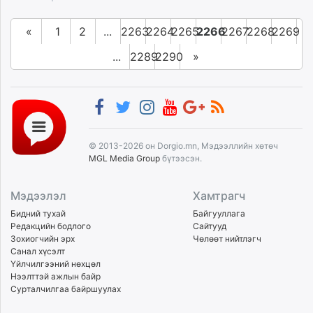
«
1
2
...
2263
2264
2265
2266
2267
2268
2269
...
2289
2290
»
© 2013-2026 он Dorgio.mn, Мэдээллийн хөтөч
MGL Media Group
бүтээсэн.
Мэдээлэл
Хамтрагч
Бидний тухай
Байгууллага
Редакцийн бодлого
Сайтууд
Зохиогчийн эрх
Чөлөөт нийтлэгч
Санал хүсэлт
Үйлчилгээний нөхцөл
Нээлттэй ажлын байр
Сурталчилгаа байршуулах