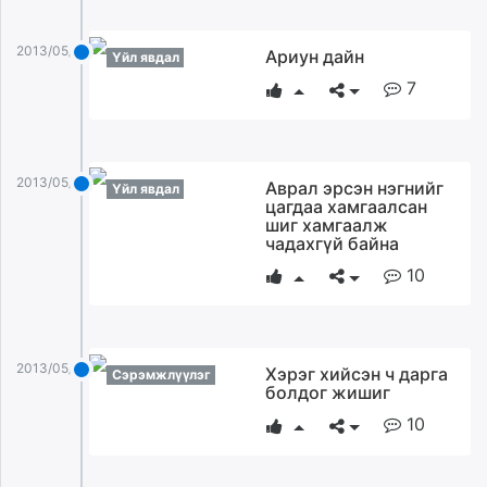
2013/05/14
Ариун дайн
Үйл явдал
7
2013/05/14
Аврал эрсэн нэгнийг
Үйл явдал
цагдаа хамгаалсан
шиг хамгаалж
чадахгүй байна
10
2013/05/14
Хэрэг хийсэн ч дарга
Сэрэмжлүүлэг
болдог жишиг
10