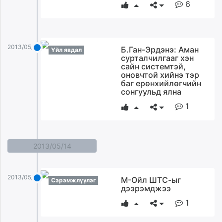
6
unuudur.mn
isee.mn
mglradio.com
fact.mn
2013/05/15
Б.Ган-Эрдэнэ: Аман
Үйл явдал
сурталчилгааг хэн
itoim.mn
сайн системтэй,
tumen.mn
оновчтой хийнэ тэр
баг ерөнхийлөгчийн
shuum.mn
сонгуульд ялна
times.mn
1
tvmongolia.mn
mass.mn
unegui.mn
assa.mn
2013/05/14
toim.mn
tac.mn
2013/05/14
М-Ойл ШТС-ыг
Сэрэмжлүүлэг
paparazzi.mn
дээрэмджээ
unread.today
1