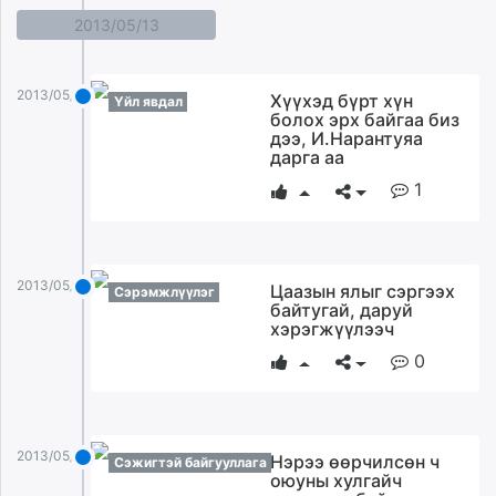
2013/05/13
2013/05/13
Хүүхэд бүрт хүн
Үйл явдал
болох эрх байгаа биз
дээ, И.Нарантуяа
дарга аа
1
2013/05/13
Цаазын ялыг сэргээх
Сэрэмжлүүлэг
байтугай, даруй
хэрэгжүүлээч
0
2013/05/13
Нэрээ өөрчилсөн ч
Сэжигтэй байгууллага
оюуны хулгайч