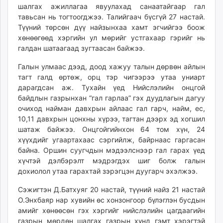
шалгах ажиллагаа явуулахад санаатайгаар гал
unuudur.mn
тавьсан нь тогтоогджээ. Талийгаач бүсгүй 27 настай.
isee.mn
Түүний төрсөн дүү найзынхаа хамт эгчийгээ боож
mglradio.com
хөнөөгөөд хэргийн ул мөрийг устгахаар гэрийг нь
fact.mn
галдан шатаагаад зугтаасан байжээ.
itoim.mn
Галын улмаас дээд, доод хажуу талын дөрвөн айлын
tumen.mn
тагт галд өртөж, орц тэр чигээрээ утаа униарт
shuum.mn
дарагдсан аж. Тухайн үед Нийслэлийн онцгой
times.mn
байдлын газрынхан “гал гарлаа” гэх дуудлагын дагуу
tvmongolia.mn
очиход найман давхрын айлаас гал гарч, найм, ес,
10,11 давхрын цонхны хүрээ, тагтан дээрх эд хогшил
mass.mn
шатаж байжээ. Онцгойгийнхон 64 том хүн, 24
unegui.mn
хүүхдийг угаартахаас сэргийлж, байрнаас гаргасан
assa.mn
байна. Оршин суугчдын мэдээлснээр гал гарах үед
toim.mn
хүчтэй дэлбэрэлт мэдрэгдэх шиг болж галын
tac.mn
дохиолол утаа гарахтай зэрэгцэн дуугарч эхэлжээ.
paparazzi.mn
Сэжигтэн
Д.Батхуяг
20
настай, түүний найз 2
1
настай
unread.today
О.
Э
нхбаяр
нар хувийн өс хонзонгоор бүлэглэн бусдын
амийг хөнөөсөн гэх хэргийг нийслэлийн цагдаагийн
газрын мөрдөн шалгах газрын хүнд гэмт хэрэгтэй