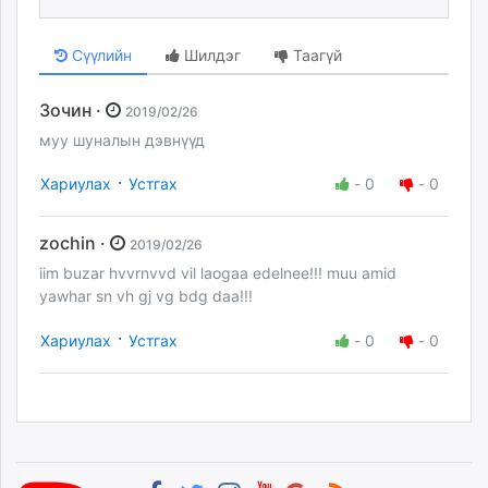
Сүүлийн
Шилдэг
Таагүй
Зочин ·
2019/02/26
муу шуналын дэвнүүд
·
Хариулах
Устгах
-
0
-
0
zochin ·
2019/02/26
iim buzar hvvrnvvd vil laogaa edelnee!!! muu amid
yawhar sn vh gj vg bdg daa!!!
·
Хариулах
Устгах
-
0
-
0