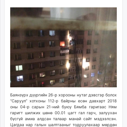
26
07
ikon.mn
11:08:37
14:33:46
mnb.mn
Livetv.mn
Eguur.mn
24tsag.mn
shuud.mn
eagle.mn
ergelt.mn
zarig.mn
today.mn
zuv.mn
mminfo.mn
ugluu.mn
Баянзүрх дүүргийн 2
6-р
хорооны нутаг дэвсгэр болох
urlag.mn
“Саруул” хотхоны 112-р байрны есөн давхарт
2018
unen.mn
оны 04-р сарын
21-ний буюу Бямба гаригаас Ням
asu.mn
гаригт шилжих шөнө 00.01 цагт гал гарч, залуухан
shudarga.mn
бүсгүй амиа алдсан талаар манай сайт мэдээлсэн.
Цагдаа нар галын шалтгааныг тодруулахаар мөрдөн
shuurhai.mn