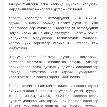
тэмцэх хэлтсийн алба хаагчид шуурхай илрүүлэн,
мөрдөн шалгах ажиллагаа үргэлжилж байна.
Хэрэгт холбогдсон этгээдүүдийг 2018.04.22
-ны
өдрийн
16 цагийн орчимд Налайх дүүргийн нутаг
дэвсгэрээс баривчилжээ. Одоогоор уг этгээдүүдийг
Цагдан хорих 461-р ангид саатуулан, шалгаж байна.
Урьдчилсан мэдүүлгээр талийгаачийг хөнөөсөн
хэргээ нуух зорилгоор гэрийг нь шатаасан гэж
мэдүүлжээ.
Энэхүү хэрэгт Баянзүрх дүүргийн цагдаагийн
хэлтсээс шалгалтын ажиллагаа явуулж, улмаар
прокуророос яллах дүгнэлт үйлдүүлэх саналтайгаар
шүүхэд шилжүүлжээ
. Энэ хэргийн урьдчилсан
хэлэлцүүлэг энэ баасан гаригт 10:00 болно.
Төрсөн эгчийгээ найзтайгаа нийлж хөнөөсөн хэрэгт
буруугтгагдаад байгаа этгээдүүдэд Эрүүгийн хуулийн
10.1.2.2, 10.1.2.4, 10.1.2.5, 10.1.2.11-д зааснаар яллах
дүгнэлт үйлджээ. Энэ хэргийн хохирогчоор одоогоор
13 хүн шүүх хуралд оролцох юм. Эрүүгийн хуулийн