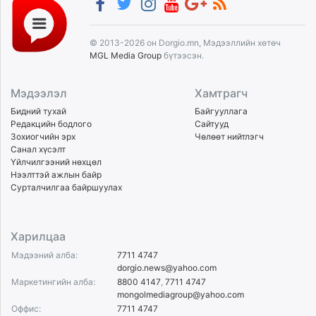
© 2013-2026 он Dorgio.mn, Мэдээллийн хөтөч
MGL Media Group
бүтээсэн.
Мэдээлэл
Хамтрагч
Бидний тухай
Байгууллага
Редакцийн бодлого
Сайтууд
Зохиогчийн эрх
Чөлөөт нийтлэгч
Санал хүсэлт
Үйлчилгээний нөхцөл
Нээлттэй ажлын байр
Сурталчилгаа байршуулах
Харилцаа
Мэдээний алба:
7711 4747
dorgio.news@yahoo.com
Маркетингийн алба:
8800 4147
,
7711 4747
mongolmediagroup@yahoo.com
Оффис:
7711 4747