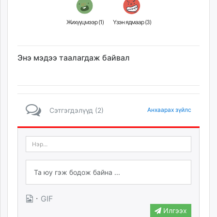
Жихүүцмээр (
1
)
Үзэн ядмаар (
3
)
Энэ мэдээ таалагдаж байвал
Сэтгэгдэлүүд (2)
Анхаарах зүйлс
·
GIF
Илгээх