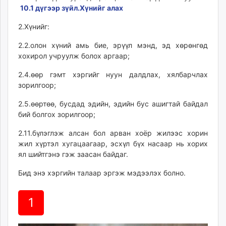
10.1 дүгээр зүйл.Хүнийг алах
2.Хүнийг:
2.2.олон хүний амь бие, эрүүл мэнд, эд хөрөнгөд
хохирол учруулж болох аргаар;
2.4.өөр гэмт хэргийг нуун далдлах, хялбарчлах
зорилгоор;
2.5.өөртөө, бусдад эдийн, эдийн бус ашигтай байдал
бий болгох зорилгоор;
2.11.бүлэглэ
ж
алсан бол арван хоёр жилээс хорин
жил хүртэл хугацаагаар, эсхүл бүх насаар нь хорих
ял шийтгэнэ
гэж заасан байдаг.
Бид энэ хэргийн талаар эргэж мэдээлэх болно.
1