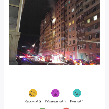
Хөгжилтэй (
)
Гайхамшигтай (
)
Гунигтай (
1
)