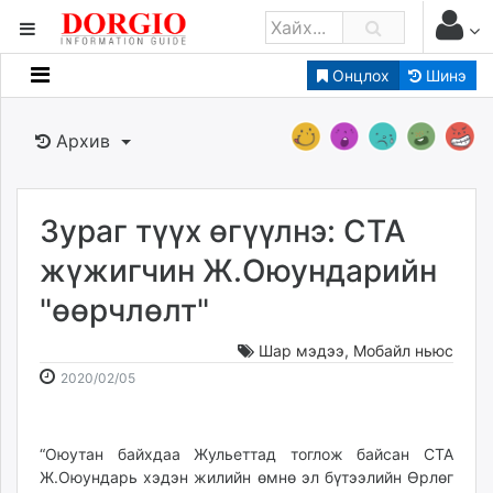
Онцлох
Шинэ
Мэдээллийн
Зар мэдээллийн
Архив
Банк санхүү
Бизнес ААН
Төрийн
Зураг түүх өгүүлнэ: СТА
Нийслэлийн
жүжигчин Ж.Оюундарийн
"өөрчлөлт"
dorgio.mn
Gogo.mn
Шар мэдээ
,
Мобайл ньюс
caak.mn
2020-
2026-
2020/02/05
news.mn
02-
08-
05
09
zindaa.mn
16:45:43
23:09:11
“Оюутан байхдаа Жульеттад тоглож байсан СТА
Baabar.mn
Ж.Оюундарь хэдэн жилийн өмнө эл бүтээлийн Өрлөг
tovch.mn