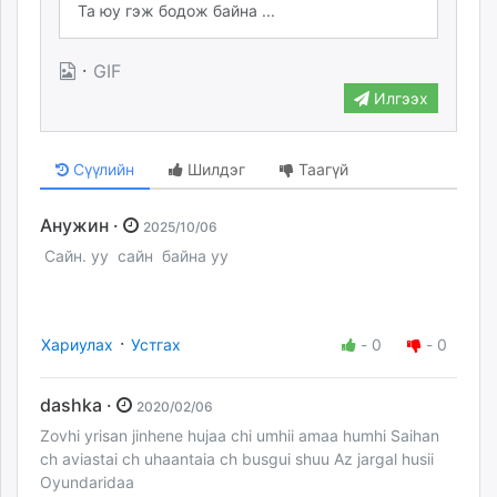
·
GIF
Илгээх
Сүүлийн
Шилдэг
Таагүй
Анужин ·
2025/10/06
Сайн. уу сайн байна уу
·
Хариулах
Устгах
-
0
-
0
dashka ·
2020/02/06
Zovhi yrisan jinhene hujaa chi umhii amaa humhi Saihan
ch aviastai ch uhaantaia ch busgui shuu Az jargal husii
Oyundaridaa