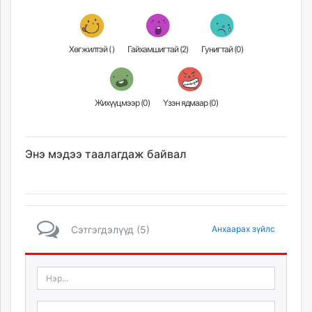
Хөгжилтэй (
)
Гайхамшигтай (
2
)
Гунигтай (
0
)
Жихүүцмээр (
0
)
Үзэн ядмаар (
0
)
Энэ мэдээ таалагдаж байвал
Сэтгэгдэлүүд (5)
Анхаарах зүйлс