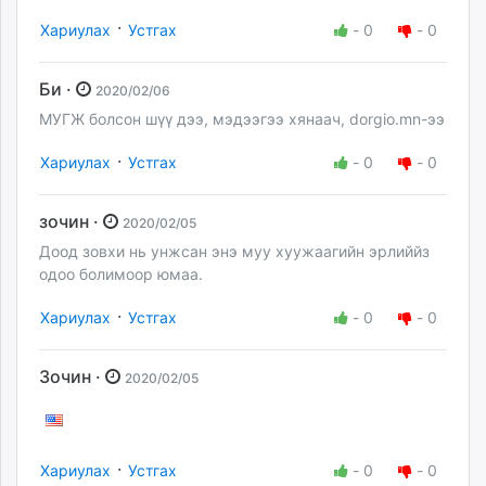
·
Хариулах
Устгах
-
0
-
0
Би ·
2020/02/06
МУГЖ болсон шүү дээ, мэдээгээ хянаач, dorgio.mn-ээ
·
Хариулах
Устгах
-
0
-
0
зочин ·
2020/02/05
Доод зовхи нь унжсан энэ муу хуужаагийн эрлиййз
одоо болимоор юмаа.
·
Хариулах
Устгах
-
0
-
0
Зочин ·
2020/02/05
·
Хариулах
Устгах
-
0
-
0