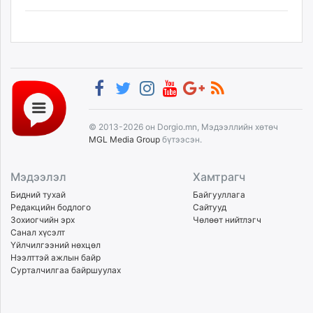
© 2013-2026 он Dorgio.mn, Мэдээллийн хөтөч
MGL Media Group
бүтээсэн.
Мэдээлэл
Хамтрагч
Бидний тухай
Байгууллага
Редакцийн бодлого
Сайтууд
Зохиогчийн эрх
Чөлөөт нийтлэгч
Санал хүсэлт
Үйлчилгээний нөхцөл
Нээлттэй ажлын байр
Сурталчилгаа байршуулах