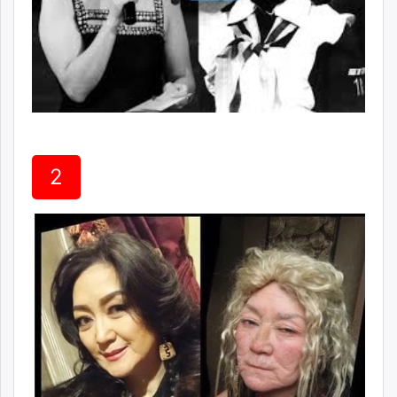
unuudur.mn
isee.mn
mglradio.com
fact.mn
itoim.mn
tumen.mn
shuum.mn
times.mn
2
tvmongolia.mn
mass.mn
unegui.mn
assa.mn
toim.mn
tac.mn
paparazzi.mn
unread.today