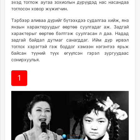
эхэд тоглож аугаа зохиолын дүрүүдэд нас насандаа
ikon.mn
тоглосон ховор жүжигчин.
mnb.mn
Тэрбээр аливаа дүрийг бүтээхдээ судалгаа хийж, янз
Livetv.mn
янзын характеруудыг өөртөө суулгадаг аж. Задгай
Eguur.mn
характерыг өөртөө бэлтгэж суулгасан л даа. Надад
24tsag.mn
задгай байдал дутмаг санагддаг. Ийм дүр ирвэл
shuud.mn
тоглох хэрэгтэй гэж боддог хэмээн нэгэнтээ ярьж
eagle.mn
байсан түүний түүх өгүүлсэн гэрэл зургуудаас
ergelt.mn
сонирхуулья.
zarig.mn
today.mn
1
zuv.mn
mminfo.mn
ugluu.mn
urlag.mn
unen.mn
asu.mn
shudarga.mn
shuurhai.mn