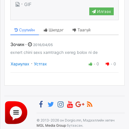
·
GIF
Илгээх
Сүүлийн
Шилдэг
Таагүй
Зочин ·
2016/04/05
exnert chini sexs xamtragch xereg bolox ni de
·
Хариулах
Устгах
-
0
-
0
© 2013-2026 он Dorgio.mn, Мэдээллийн хөтөч
MGL Media Group
бүтээсэн.