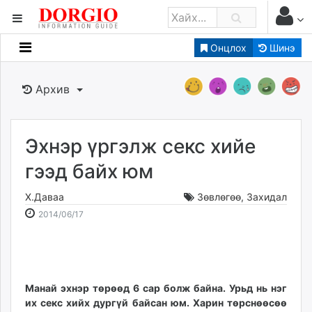
Онцлох
Шинэ
Мэдээллийн
Зар мэдээллийн
Архив
Банк санхүү
Бизнес ААН
Төрийн
Эхнэр үргэлж секс хийе
Нийслэлийн
гээд байх юм
Х.Даваа
Зөвлөгөө
,
Захидал
dorgio.mn
2014-
2026-
2014/06/17
Gogo.mn
06-
08-
caak.mn
17
09
news.mn
20:13:56
00:16:59
zindaa.mn
Baabar.mn
Манай эхнэр төрөөд 6 сар болж байна. Урьд нь нэг
их секс хийх дургүй байсан юм. Харин төрснөөсөө
tovch.mn