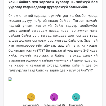
хойш байнга хүн хоргоож хүслээр нь хийхгүй бол
ikon.mn
уурлаад хэдэн өдрөөр дуугарахгүй болчихийн.
mnb.mn
Livetv.mn
би ажил ихтэй ядраад, сүүлийн үед хөлбөмбөг үзээд
жоохон дутуу нойртой яваад байгаа. Тэгсэн намайг
Eguur.mn
надтай унтаж хэвтэхгүй байж гадуур хөлбөмбөг
24tsag.mn
үзлээ хэнтэй зугаацаж яваад ирэв тэр хүүхэн чинь
shuud.mn
сайхан байна уу , тэгээд сексдээ хэр юм дээ гээд
eagle.mn
элдэв долоон юм ярьж уур хүргээд байх юм. Эмэгтэй
ergelt.mn
хүн төрөхөөрөө ийм аймаар ааштай, тэгж их хүсдэг
болчихдог юм уу????? Би ядраагүй үед шөнө 2-3 удаа
zarig.mn
хийж түүнийг жаргааж л байна. тэгэхэд ханахгүй
today.mn
амралтын өдрөөр ч тайван унтуулахгүй шөнө, өдөр ер
zuv.mn
нь хэзээ ч хамаагүй хүсээд байна хийе л дээ би
mminfo.mn
галзуурлаа гээд байх нь заримдаа хэцүү байна????
ugluu.mn
urlag.mn
unen.mn
asu.mn
shudarga.mn
shuurhai.mn
Хөгжилтэй (
0
)
Гайхамшигтай (
0
)
Гунигтай (
0
)