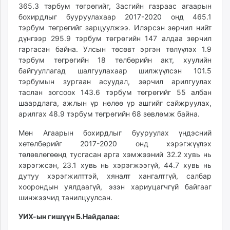
365.3 тэрбум төгрөгийг, Засгийн газраас агаарын
бохирдлыг бууруулахаар 2017-2020 онд 465.1
тэрбум төгрөгийг зарцуулжээ. Илэрсэн зөрчил нийт
дүнгээр 295.9 тэрбум төгрөгийн 147 алдаа зөрчил
гаргасан байна. Улсын төсөвт эргэн төлүүлэх 1.9
тэрбум төгрөгийн 18 төлбөрийн акт, хуулийн
байгууллагад шалгуулахаар шилжүүлсэн 101.5
тэрбумын зургаан асуудал, зөрчил арилгуулах
таслан зогсоох 143.6 тэрбум төгрөгийг 55 албан
шаардлага, ажлын үр нөлөө үр ашгийг сайжруулах,
арилгах 48.9 тэрбум төгрөгийн 68 зөвлөмж байна.
Мөн Агаарын бохирдлыг бууруулах үндэсний
хөтөлбөрийг 2017-2020 онд хэрэгжүүлэх
төлөвлөгөөнд тусгасан арга хэмжээний 32.2 хувь нь
хэрэгжсэн, 23.1 хувь нь хэрэгжээгүй, 44.7 хувь нь
дутуу хэрэгжилттэй, хяналт хангалтгүй, салбар
хоорондын уялдаагүй, эзэн хариуцагчгүй байгааг
шинжээчид танилцуулсан.
УИХ-ын гишүүн Б.Найдалаа: