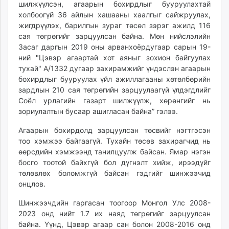
шилжүүлсэн, агаарын бохирдлыг бууруулахтай
unuudur.mn
холбоогүй 36 айлын хашааны хаалгыг сайжруулах,
isee.mn
жигдрүүлэх, барилгын зураг төсөл зэрэг ажилд 116
mglradio.com
сая төгрөгийг зарцуулсан байна. Мөн нийслэлийн
Засаг даргын 2019 оны арванхоёрдугаар сарын 19-
fact.mn
ний "Цэвэр агаартай хот аяныг зохион байгуулах
itoim.mn
тухай" А/1332 дугаар захирамжийг үндэслэн агаарын
tumen.mn
бохирдлыг бууруулах үйл ажиллагааны хөтөлбөрийн
shuum.mn
зардлын 210 сая төгрөгийн зарцуулаагүй үлдэгдлийг
times.mn
Соёл урлагийн газарт шилжүүлж, хөрөнгийг нь
зориулалтын бусаар ашигласан байна” гэлээ.
tvmongolia.mn
mass.mn
Агаарын бохирдолд зарцуулсан төсвийг нэгтгэсэн
unegui.mn
тоо хэмжээ байгаагүй. Тухайн төсөв захирагчид нь
assa.mn
өөрсдийн хэмжээнд танилцуулж байсан. Ямар нэгэн
босго тоотой байхгүй бол дүгнэлт хийж, ирээдүйг
toim.mn
төлөвлөх боломжгүй байсан гэдгийг шинжээчид
tac.mn
онцлов.
paparazzi.mn
unread.today
Шинжээчдийн гаргасан тоогоор Монгол Улс 2008-
2023 онд нийт 1.7 их наяд төгрөгийг зарцуулсан
байна. Үүнд, Цэвэр агаар сан болон 2008-2016 онд