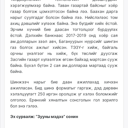
хэрэгжүүлмээр байна. Таван газартай байсныг хоёр
газар болгож цомхотгосон байна лээ. Баахан дарга
нарыг суулгадаг болсон байна лээ. Нийслэлээс том
ахиц дэвшлийг хүлээж байна. Энэ бүгдийг хийх ёстой.
Эрчим хүчний бие даасан тогтолцоог бүрдүүлэх
ёстой. Дэлхийн банкнаас 2017-2019 онд хоёр сая
ам.долларын зээл авч, Багануурын нүүрсийг шингэн
газ болгох ажлыг хийсэн. ТЭЗҮ-г хийж, байгаль
орчны үнэлгээг нь хийж, бүх төслийг дуусгаж
Засгийн газарт хүлээлгэж өгсөн байхад мартсан сууж
байна. Бүхэл бүтэн 2 сая ам.доллараа мартаад сууж
байна.
Шинжээч нарыг бие даан ажиллахад хичээн
ажилласан. Бид шинэ форматыг гаргаж, дэд дөрвөн
хэлэлцүүлэгт 250 иргэн оролцож үг хэлэх боломжийг
олголоо. Ерөнхий хяналтын сонсголын гол зорилго
бол энэ гэлээ.
Эх сурвалж: “Зууны мэдээ” сонин