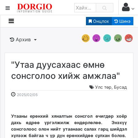
Онцлох
Шинэ
Мэдээллийн
Зар мэдээллийн
Архив
Банк санхүү
Бизнес ААН
Төрийн
"Утаа дуусахаас өмнө
Нийслэлийн
сонсголоо хийж амжлаа"
Улс төр
,
Бусад
dorgio.mn
2025-
2026-
2025/02/05
Gogo.mn
02-
08-
caak.mn
05
09
news.mn
09:07:56
15:30:22
Утааны ерөнхий хяналтын сонсгол өчигдөр хоёр
zindaa.mn
дахь өдрөө үргэлжилж өндөрлөлөө. Энэхүү
Baabar.mn
сонсголоос олон нийт утаанаас салах гарц шийдэл
tovch.mn
хүлээж байгаа ч үр дүн ерөнхийдөө сулхан болов.