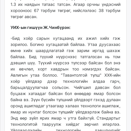
1.3 их наядын татаас татсан. Агаар орчны үндэсний
хорооноос 67 тэрбум төгрөг, нийслэлээс 38 тэрбум
төгрөг авсан.
УИХ-ын гишүүн Ж.Чинбүрэн:
-Бид хоёр сарын хугацаанд их ажил хийх гэж
зорилоо. Богино хугацаатай байлаа. Утаа дуусахаас
өмнө хийх шаардлагатай гэж зарим иргэд шахаж
байлаа. Бид түүхий нүүрснээс татгалзсан нь том
дэвшил шүү. Түүхий нүүрсээ түлсээр байсан бол энэ
их өвчлөл, хорт хавдрын тоо нэмэгдэх байсан.
Авлигын утаа боллоо. "Тавантолгой түлш" ХХК-ийн
хоёр үйлдвэр дээр технологийн алдаа гарч,
барьцалдуулагчаа сольсон. Чийгшил давсан бол
буцааж хатаадаг байсан бол өнөөдөр ямар болсон
байна вэ. Зүүн бүсийн түлшний үйлдвэрт гэхэд дулаан
оронд ашигладаг утаагаар халаах технологи ашиглаж,
ямар их нунтаг болсон түлшийг үйлдвэрлэж байна вэ.
Энд өөр зүйл ярих ямар ч утга байхгүй. Стандартыг
технологитой тааруулж хийдэг зөрчил илэрлээ.
Үйлдвэрлэлийн технологийн дэвшлүүдийг