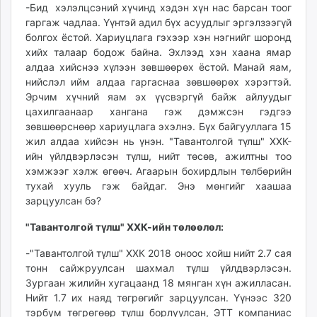
-Бид хэлэлцсэний хүчинд хэдэн хүн нас барсан тоог
гаргаж чадлаа. Үүнтэй адил бүх асуудлыг эргэлзээгүй
болгох ёстой. Хариуцлага гэхээр хэн нэгнийг шоронд
хийх талаар бодож байна. Эхлээд хэн хаана ямар
алдаа хийснээ хүлээн зөвшөөрөх ёстой. Манай яам,
нийслэл ийм алдаа гаргаснаа зөвшөөрөх хэрэгтэй.
Эрчим хүчний яам эх үүсвэргүй байж айлуудыг
цахилгаанаар хангана гэж дэмжсэн гэдгээ
зөвшөөрснөөр хариуцлага эхэлнэ. Бүх байгууллага 15
жил алдаа хийсэн нь үнэн. "Тавантолгой түлш" ХХК-
ийн үйлдвэрлэсэн түлш, нийт төсөв, ажилтны тоо
хэмжээг хэлж өгөөч. Агаарын бохирдлын төлбөрийн
тухай хууль гэж байдаг. Энэ мөнгийг хаашаа
зарцуулсан бэ?
"Тавантолгой түлш" ХХК-ийн төлөөлөл:
-"Тавантолгой түлш" ХХК 2018 оноос хойш нийт 2.7 сая
тонн сайжруулсан шахмал түлш үйлдвэрлэсэн.
Зургаан жилийн хугацаанд 18 мянган хүн ажилласан.
Нийт 1.7 их наяд төгрөгийг зарцуулсан. Үүнээс 320
тэрбум төгрөгөөр түлш борлуулсан, ЭТТ компаниас