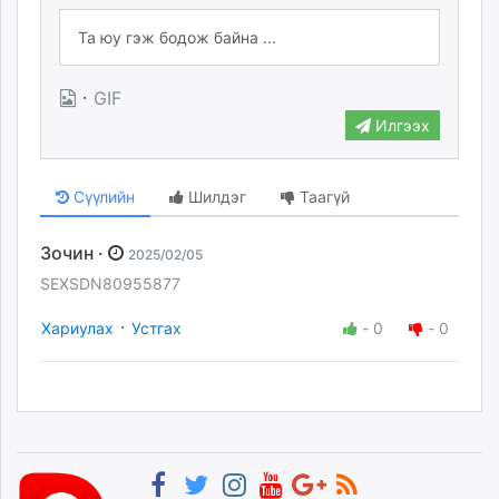
·
GIF
Илгээх
Сүүлийн
Шилдэг
Таагүй
Зочин ·
2025/02/05
SEXSDN80955877
·
Хариулах
Устгах
-
0
-
0