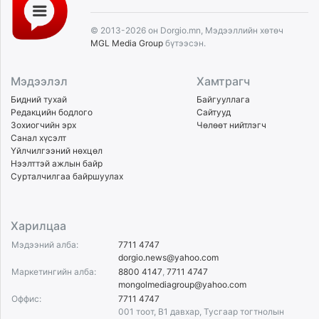
© 2013-2026 он Dorgio.mn, Мэдээллийн хөтөч
MGL Media Group
бүтээсэн.
Мэдээлэл
Хамтрагч
Бидний тухай
Байгууллага
Редакцийн бодлого
Сайтууд
Зохиогчийн эрх
Чөлөөт нийтлэгч
Санал хүсэлт
Үйлчилгээний нөхцөл
Нээлттэй ажлын байр
Сурталчилгаа байршуулах
Харилцаа
Мэдээний алба:
7711 4747
dorgio.news@yahoo.com
Маркетингийн алба:
8800 4147
,
7711 4747
mongolmediagroup@yahoo.com
Оффис:
7711 4747
001 тоот, B1 давхар, Тусгаар тогтнолын