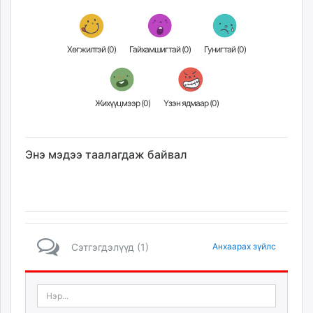
Хөгжилтэй (
0
)
Гайхамшигтай (
0
)
Гунигтай (
0
)
Жихүүцмээр (
0
)
Үзэн ядмаар (
0
)
Энэ мэдээ таалагдаж байвал
Сэтгэгдэлүүд (1)
Анхаарах зүйлс