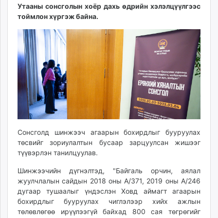
Утааны сонсголын хоёр дахь өдрийн хэлэлцүүлгээс
ikon.mn
тоймлон хүргэж байна.
mnb.mn
Livetv.mn
Eguur.mn
24tsag.mn
shuud.mn
eagle.mn
ergelt.mn
zarig.mn
today.mn
zuv.mn
Сонсголд шинжээч агаарын бохирдлыг бууруулах
mminfo.mn
төсвийг зориулалтын бусаар зарцуулсан жишээг
түүвэрлэн танилцуулав.
ugluu.mn
urlag.mn
Шинжээчийн дүгнэлтэд, "Байгаль орчин, аялал
unen.mn
жуулчлалын сайдын 2018 оны А/371, 2019 оны А/246
asu.mn
дугаар тушаалыг үндэслэн Ховд аймагт агаарын
бохирдлыг бууруулах чиглэлээр хийх ажлын
shudarga.mn
төлөвлөгөө ирүүлээгүй байхад 800 сая төгрөгийг
shuurhai.mn