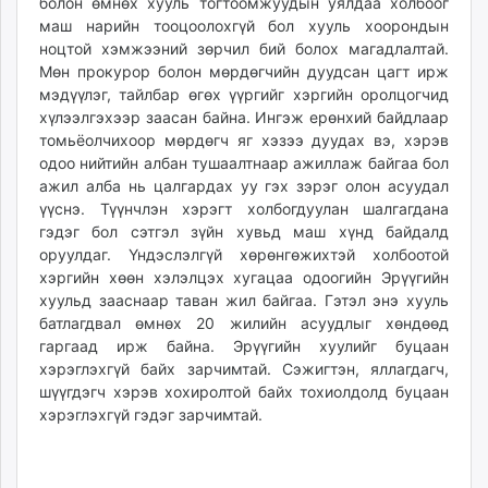
болон өмнөх хууль тогтоомжуудын уялдаа холбоог
маш нарийн тооцоолохгүй бол хууль хоорондын
ноцтой хэмжээний зөрчил бий болох магадлалтай.
Мөн прокурор болон мөрдөгчийн дуудсан цагт ирж
мэдүүлэг, тайлбар өгөх үүргийг хэргийн оролцогчид
хүлээлгэхээр заасан байна. Ингэж ерөнхий байдлаар
томьёолчихоор мөрдөгч яг хэзээ дуудах вэ, хэрэв
одоо нийтийн албан тушаалтнаар ажиллаж байгаа бол
ажил алба нь цалгардах уу гэх зэрэг олон асуудал
үүснэ. Түүнчлэн хэрэгт холбогдуулан шалгагдана
гэдэг бол сэтгэл зүйн хувьд маш хүнд байдалд
оруулдаг. Үндэслэлгүй хөрөнгөжихтэй холбоотой
хэргийн хөөн хэлэлцэх хугацаа одоогийн Эрүүгийн
хуульд зааснаар таван жил байгаа. Гэтэл энэ хууль
батлагдвал өмнөх 20 жилийн асуудлыг хөндөөд
гаргаад ирж байна. Эрүүгийн хуулийг буцаан
хэрэглэхгүй байх зарчимтай. Сэжигтэн, яллагдагч,
шүүгдэгч хэрэв хохиролтой байх тохиолдолд буцаан
хэрэглэхгүй гэдэг зарчимтай.