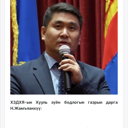
ХЗДХЯ-ын Хууль зүйн бодлогын газрын дарга
Н.Жамъяанхүү: