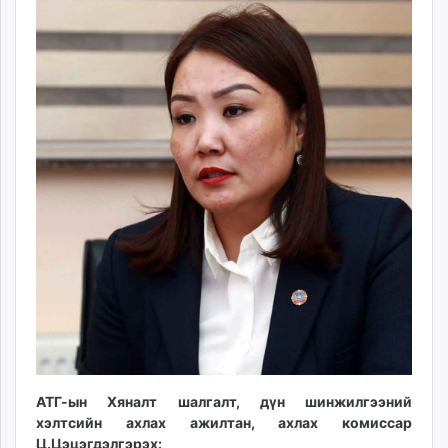
АТГ-ын Хяналт шалгалт, дүн шинжилгээний
хэлтсийн ахлах ажилтан, ахлах комиссар
Ц.Цэцэгдэлгэрэх: