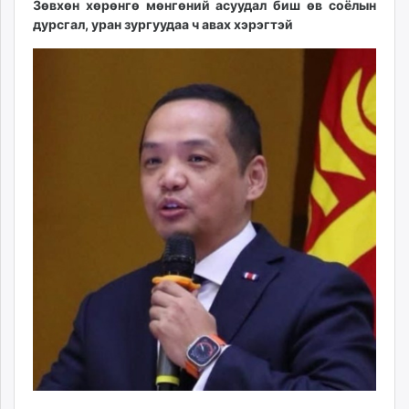
Зөвхөн хөрөнгө мөнгөний асуудал биш өв соёлын
дурсгал, уран зургуудаа ч авах хэрэгтэй