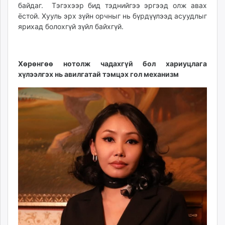
байдаг. Тэгэхээр бид тэднийгээ эргээд олж авах
ёстой. Хууль эрх зүйн орчныг нь бүрдүүлээд асуудлыг
ярихад болохгүй зүйл байхгүй.
Хөрөнгөө нотолж чадахгүй бол хариуцлага
хүлээлгэх нь авилгатай тэмцэх гол механизм