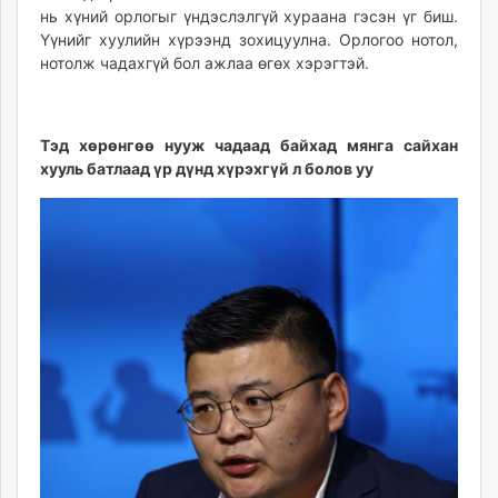
нь хүний орлогыг үндэслэлгүй хураана гэсэн үг биш.
Үүнийг хуулийн хүрээнд зохицуулна. Орлогоо нотол,
нотолж чадахгүй бол ажлаа өгөх хэрэгтэй.
Тэд хөрөнгөө нууж чадаад байхад мянга сайхан
хууль батлаад үр дүнд хүрэхгүй л болов уу