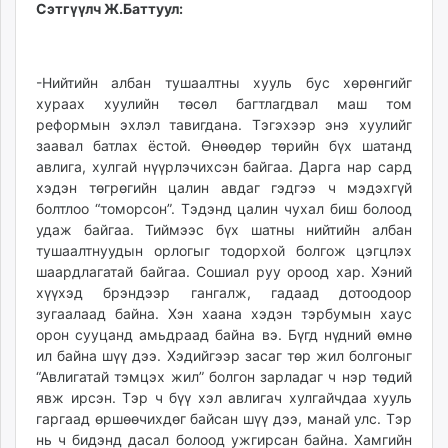
Сэтгүүлч Ж.Баттуул:
-Нийтийн албан тушаалтны хууль бус хөрөнгийг
хураах хуулийн төсөл багтлагдвал маш том
реформын эхлэл тавигдана. Тэгэхээр энэ хуулийг
заавал батлах ёстой. Өнөөдөр төрийн бүх шатанд
авлига, хулгай нүүрлэчихсэн байгаа. Дарга нар сард
хэдэн төгрөгийн цалин авдаг гэдгээ ч мэдэхгүй
болтлоо “томорсон”. Тэдэнд цалин чухал биш болоод
удаж байгаа. Тиймээс бүх шатны нийтийн албан
тушаалтнуудын орлогыг тодорхой болгож цэгцлэх
шаардлагатай байгаа. Сошиал руу ороод хар. Хэний
хүүхэд брэндээр гангалж, гадаад дотоодоор
зугаалаад байна. Хэн хаана хэдэн тэрбумын хаус
орон сууцанд амьдраад байна вэ. Бүгд нүдний өмнө
ил байна шүү дээ. Хэдийгээр засаг төр жил болгоныг
“Авлигатай тэмцэх жил” болгон зарладаг ч нэр төдий
явж ирсэн. Тэр ч бүү хэл авлигач хулгайчдаа хууль
гаргаад өршөөчихдөг байсан шүү дээ, манай улс. Тэр
нь ч бидэнд дасал болоод ужгирсан байна. Хамгийн