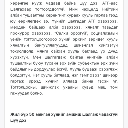
хөрөнгөө нууж чадаад байна шүү дээ. АТГ-аас
шалгахаар тогтоогддоггүй. Ийм нөхцөлд Нийтийн
албан тушаалтны хөрөнгийг хураах хууль гарлаа гээд
юу өөрчлөгдөх вэ. Үүнийг шалгадаг АТГ хэвээрээ,
мөрдөн байцаах алба хэвээрээ, хяналт тавьдаг
прокурор хэвээрээ. “Салхи ороогүй”, социализмын
үеийн тогтолцоогоороо хүний эрхийг зөрчдөг хууль
хяналтын байгууллагуудад шинэчлэл хийгээгүй
тохиолдолд мянга сайхан хууль батлаад үр дүнд
хүрэхгүй. Мөн шалгагдаж байгаа нийтийн албан
тушаалтны буюу тухайн эрх зүйн субъектын эрх зүйн
байдлыг нь дордуулах ёсгүй. Хууль буцааж хэрэглэж
болдоггүй. Нэг хууль батлаад, нэг гэмт хэрэг шинээр
гаргаж ирээд хүнийг яллаад байна гэсэн үг.
Тогтолцооны, шинжлэх ухааны хувьд маш том
гажуудал болно.
Жил бүр 50 мянган хүнийг амжиж шалгаж чадахгүй
шүү дээ