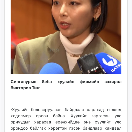
Сингапурын Setia хуулийн фирмийн захирал
Викториа Тин:
-Хуулийг боловсруулсан байдлаас харахад нэлээд
хөдөлмөр орсон байна. Хуулийг гаргасан улс
орнуудыг харахад ерөнхийдөө энэ хуулийг улс
орондоо байлгах хэрэгтэй гэсэн байдлаар хандвал