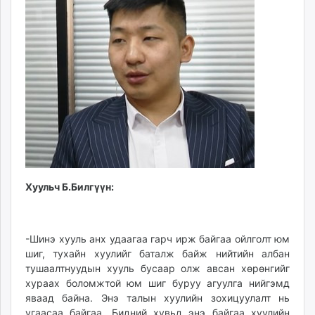
Хуульч Б.Билгүүн:
-Шинэ хууль анх удаагаа гарч ирж байгаа ойлголт юм
шиг, тухайн хуулийг баталж байж нийтийн албан
тушаалтнуудын хууль бусаар олж авсан хөрөнгийг
хураах боломжтой юм шиг буруу агуулга нийгэмд
яваад байна. Энэ талын хуулийн зохицуулалт нь
угаасаа байгаа. Бидний хувьд энэ байгаа хуулийн