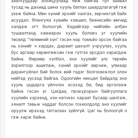
заалтуудаар зохицуулаад явж байгаа тул заавал
тусад нь дахиад шинэ хууль батлах шаардлагагүй гэж
үзэж байна. Мөн хүний эрхийг хангах, зөрчихгүй байх
асуудал. Ялангуяа хувийн хэвшил, бизнесийн өмчид
халдаж огт болохгүй. Хэдийгээр нийтийн албан
тушаалтанд хамаарах хууль боловч уг хуулийн
төсөлд “төлөөний хүн” гэсэн нэр томъёо орсон байгаа
нь хэнийг ч хардах, дарамт шахалт учруулах, хууль
бус аргаар хөрөнгөжсөн гэж гүтгэх эрсдэл харагдаж
байна. Өөрөөр хэлбэл, энэ хуулийг улс төрийн
зорилгоор ашиглаж, хүний эрхийг зөрчиж, улмаар
дарангуйлал бий болох вий гэдэг болгоомжлол олон
нийтэд үүсээд байгаа. Одоогийн нөхцөл байдалд энэ
хууль шударга үйлчлэх эсэхэд би, бид эргэлзэж
байна гэсэн үг. Цагдаа, прокурорын байгууллага
хуулийн хүрээнд, хэн нэгнээс хараат бусаар шалгаж,
хяналт тавьж чаддаг болсон тохиолдолд энэ хуулийг
оруулж ирэхэд татгалзах зүйлгүй. Цаг нь болоогүй л
гэж харж байна.