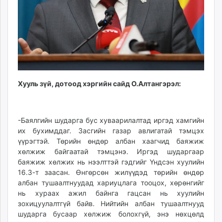
Хууль зүй, дотоод хэргийн сайд О.Алтангэрэл:
-Баялгийн шударга бус хуваарилалтад иргэд хамгийн
их бухимддаг. Засгийн газар авлигатай тэмцэх
үүрэгтэй. Төрийн өндөр албан хаагчид баяжиж
хөлжиж байгаатай тэмцэнэ. Иргэд шударгаар
баяжиж хөлжих нь нээлттэй гэдгийг Үндсэн хуулийн
16.3-т заасан. Өнгөрсөн жилүүдэд төрийн өндөр
албан тушаалтнуудад хариуцлага тооцох, хөрөнгийг
нь хураах ажил байнга гацсан нь хуулийн
зохицуулалтгүй байв. Нийтийн албан тушаалтнууд
шударга бусаар хөлжиж болохгүй, энэ нөхцөлд