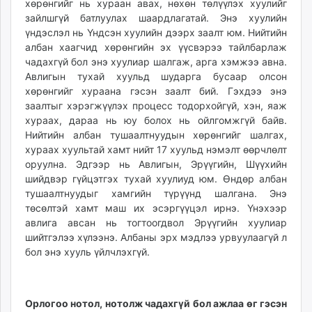
хөрөнгийг нь хураан авах, нөхөн төлүүлэх хуулийг
зайлшгүй батлуулах шаардлагатай. Энэ хуулийн
үндэслэл нь Үндсэн хуулийн дээрх заалт юм. Нийтийн
албан хаагчид хөрөнгийн эх үүсвэрээ тайлбарлаж
чадахгүй бол энэ хуулиар шалгаж, арга хэмжээ авна.
Авлигын тухай хуульд шударга бусаар олсон
хөрөнгийг хураана гэсэн заалт бий. Гэхдээ энэ
заалтыг хэрэгжүүлэх процесс тодорхойгүй, хэн, яаж
хураах, дараа нь юу болох нь ойлгомжгүй байв.
Нийтийн албан тушаалтнуудын хөрөнгийг шалгах,
хураах хуультай хамт нийт 17 хуульд нэмэлт өөрчлөлт
оруулна. Эдгээр нь Авлигын, Эрүүгийн, Шүүхийн
шийдвэр гүйцэтгэх тухай хуулиуд юм. Өндөр албан
тушаалтнуудыг хамгийн түрүүнд шалгана. Энэ
төсөлтэй хамт маш их эсэргүүцэл ирнэ. Үнэхээр
авлига авсан нь тогтоогдвол Эрүүгийн хуулиар
шийтгэлээ хүлээнэ. Албаны эрх мэдлээ урвуулаагүй л
бол энэ хууль үйлчлэхгүй.
Орлогоо нотол, нотолж чадахгүй бол ажлаа өг гэсэн