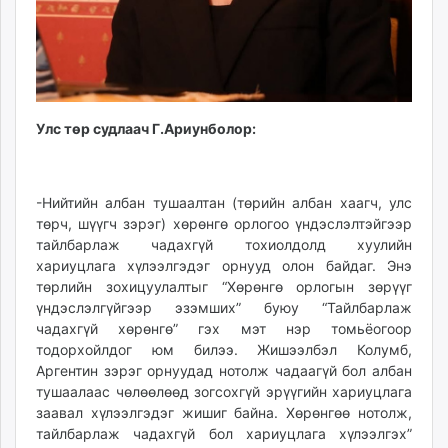
Улс төр судлаач Г.Ариунболор:
-Нийтийн албан тушаалтан (төрийн албан хаагч, улс
төрч, шүүгч зэрэг) хөрөнгө орлогоо үндэслэлтэйгээр
тайлбарлаж чадахгүй тохиолдолд хуулийн
хариуцлага хүлээлгэдэг орнууд олон байдаг. Энэ
төрлийн зохицуулалтыг “Хөрөнгө орлогын зөрүүг
үндэслэлгүйгээр эзэмших” буюу “Тайлбарлаж
чадахгүй хөрөнгө” гэх мэт нэр томьёогоор
тодорхойлдог юм билээ. Жишээлбэл Колумб,
Аргентин зэрэг орнуудад нотолж чадаагүй бол албан
тушаалаас чөлөөлөөд зогсохгүй эрүүгийн хариуцлага
заавал хүлээлгэдэг жишиг байна. Хөрөнгөө нотолж,
тайлбарлаж чадахгүй бол хариуцлага хүлээлгэх”