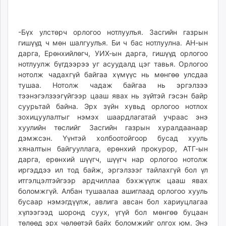
-Бүх улстөрч орлогоо нотлуулъя. Засгийн газрын
гишүүд ч мөн шалгуулъя. Би ч бас нотлуулна. АН-ын
дарга, Ерөнхийлөгч, УИХ-ын дарга, гишүүд орлогоо
нотлуулж бүгдээрээ уг асуудалд цэг тавья. Орлогоо
нотолж чадахгүй байгаа хүмүүс нь мөнгөө улсдаа
тушаа. Нотолж чадаж байгаа нь эргэлзээ
тээнэгэлзээгүйгээр цааш явах нь зүйтэй гэсэн байр
суурьтай байна. Эрх зүйн хувьд орлогоо нотлох
зохицуулалтыг нэмэх шаардлагатай учраас энэ
хуулийн төслийг Засгийн газрын хуралдаанаар
дэмжсэн. Үүнтэй холбоотойгоор бусад хууль
хяналтын байгууллага, ерөнхий прокурор, АТГ-ын
дарга, ерөнхий шүүгч, шүүгч нар орлогоо нотолж
иргэддээ ил тод байж, эргэлзээг тайлахгүй бол үл
итгэлцэлтэйгээр ардчиллаа бэхжүүлж цааш явах
боломжгүй. Албан тушаалаа ашиглаад орлогоо хууль
бусаар нэмэгдүүлж, авлига авсан бол хариуцлагаа
хүлээгээд шоронд суух, үгүй бол мөнгөө буцаан
төлөөд эрх чөлөөтэй байх боломжийг олгох юм. Энэ