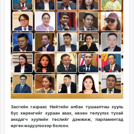
ikon.mn
mnb.mn
Livetv.mn
Eguur.mn
24tsag.mn
shuud.mn
eagle.mn
ergelt.mn
zarig.mn
today.mn
zuv.mn
mminfo.mn
ugluu.mn
urlag.mn
Засгийн газраас Нийтийн албан тушаалтны хууль
unen.mn
бус хөрөнгийг хураан авах, нөхөн төлүүлэх тухай
asu.mn
анхдагч хуулийн төслийг дэмжиж, парламентад
shudarga.mn
өргөн мэдүүлэхээр болсон.
shuurhai.mn