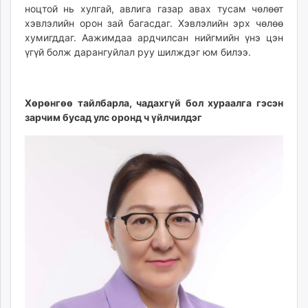
ноцтой нь хулгай, авлига газар авах тусам чөлөөт
хэвлэлийн орон зай багасдаг. Хэвлэлийн эрх чөлөө
хумигддаг. Аажимдаа ардчилсан нийгмийн үнэ цэн
үгүй болж дарангуйлал руу шилждэг юм билээ.
Хөрөнгөө тайлбарла, чадахгүй бол хураалга гэсэн
зарчим бусад улс оронд ч үйлчилдэг