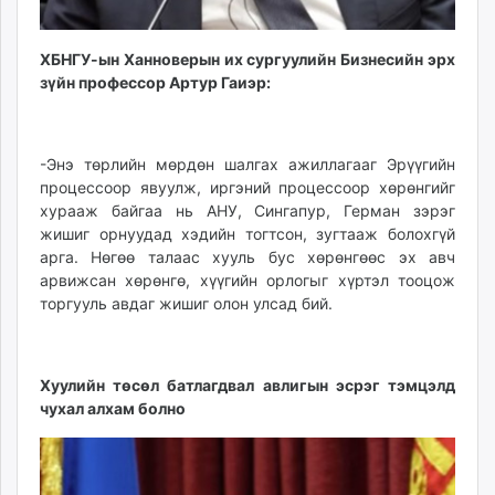
ХБНГУ-ын Ханноверын их сургуулийн Бизнесийн эрх
зүйн профессор Артур Гаиэр:
-Энэ төрлийн мөрдөн шалгах ажиллагааг Эрүүгийн
процессоор явуулж, иргэний процессоор хөрөнгийг
хурааж байгаа нь АНУ, Сингапур, Герман зэрэг
жишиг орнуудад хэдийн тогтсон, зугтааж болохгүй
арга. Нөгөө талаас хууль бус хөрөнгөөс эх авч
арвижсан хөрөнгө, хүүгийн орлогыг хүртэл тооцож
торгууль авдаг жишиг олон улсад бий.
Хуулийн төсөл батлагдвал авлигын эсрэг тэмцэлд
чухал алхам болно