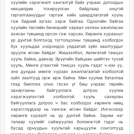
хуулийн хэрэгжилт хангалгүй байх учраас дотоодын
нөхцөлдөө тохируулсан байдлаар онцгой
гаргалгаануудыг гаргаж хийх шаардлагатай хууль
гэж бидний зүгээс харж байгаа. Одоогийн байгаа
хуулийн төслийн бичвэрийг харвал нэлээн ажилласан
ахисан түвшинд орсон гэж харсан. Хөрөнгө хураахыг
үр дүнтэй болгоход тогтолцооны түвшинд холбогдох
бүх хуульдаа хоорондоо уядаатай зүйл заалтуудыг
оруулж өгсөн байдаг. Жишээлбэл, Авлигатай тэмцэх
хууль байна, давхар Эрүүгийн байцаан шийтгэх тухай
хууль, Мөнгө угаахтай тэмцэх хууль гэдэг ч юм уу,
энэ дундаа мөнгө хураах ажиллагаатай холбоотой
зүйл заалтууд орж ирж байна. Мөн хуулиа баталлаа
гээд биеллээ олно гэсэн үг биш учраас төрийн
захиргааны байгууллага дотроо хуулиа
хэрэгжүүлэхтэй холбоотой хууль сахиулах
байгууллага дотроо ч бас холбогдох хөрөнгө нөөц
хэрэгслүүдээр нь хангаж өгсөн байдаг. Ингэснээр
хөрөнгө хураалт нь үр дүнтэй байна. Зарим нэг
талаар хуулийг сайжруулах боломжтой гэдэг нь
бусад орнуудын хуультай харьцуулж сонголтууд