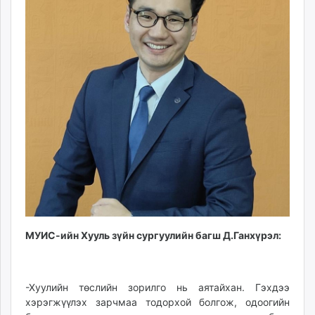
МУИС-ийн Хууль зүйн сургуулийн багш Д.Ганхүрэл:
-Хуулийн төслийн зорилго нь аятайхан. Гэхдээ
хэрэгжүүлэх зарчмаа тодорхой болгож, одоогийн