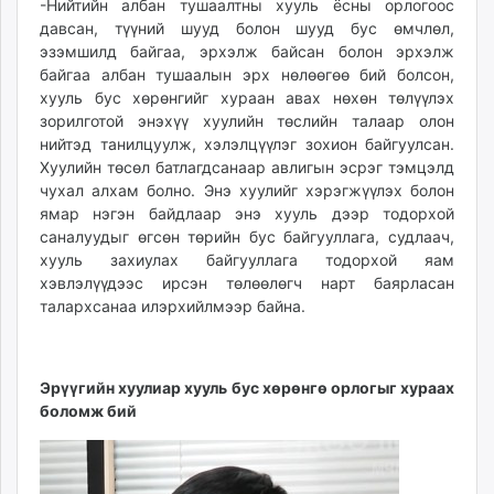
-Нийтийн албан тушаалтны хууль ёсны орлогоос
давсан, түүний шууд болон шууд бус өмчлөл,
эзэмшилд байгаа, эрхэлж байсан болон эрхэлж
байгаа албан тушаалын эрх нөлөөгөө бий болсон,
хууль бус хөрөнгийг хураан авах нөхөн төлүүлэх
зорилготой энэхүү хуулийн төслийн талаар олон
нийтэд танилцуулж, хэлэлцүүлэг зохион байгуулсан.
Хуулийн төсөл батлагдсанаар авлигын эсрэг тэмцэлд
чухал алхам болно. Энэ хуулийг хэрэгжүүлэх болон
ямар нэгэн байдлаар энэ хууль дээр тодорхой
саналуудыг өгсөн төрийн бус байгууллага, судлаач,
хууль захиулах байгууллага тодорхой яам
хэвлэлүүдээс ирсэн төлөөлөгч нарт баярласан
талархсанаа илэрхийлмээр байна.
Эрүүгийн хуулиар хууль бус хөрөнгө орлогыг хураах
боломж бий