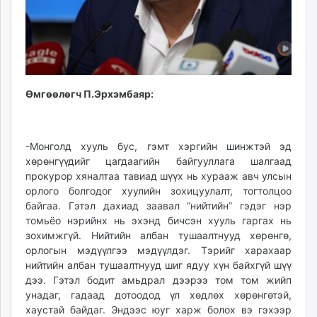
Өмгөөлөгч П.Эрхэмбаяр:
-Монголд хууль бус, гэмт хэргийн шинжтэй эд
хөрөнгүүдийг цагдаагийн байгууллага шалгаад
прокурор хяналтаа тавиад шүүх нь хурааж авч улсын
орлого болгодог хуулийн зохицуулалт, тогтолцоо
байгаа. Гэтэл дахиад заавал “нийтийн” гэдэг нэр
томьёо нэрийнх нь эхэнд бичсэн хууль гаргах нь
зохимжгүй. Нийтийн албан тушаалтнууд хөрөнгө,
орлогын мэдүүлгээ мэдүүлдэг. Тэрийг харахаар
нийтийн албан тушаалтнууд шиг ядуу хүн байхгүй шүү
дээ. Гэтэл бодит амьдрал дээрээ том том жийп
унадаг, гадаад дотоодод үл хөдлөх хөрөнгөтэй,
хаустай байдаг. Эндээс юуг харж болох вэ гэхээр