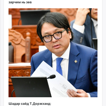
зарчим нь зөв
Шадар сайд Т.Доржханд: