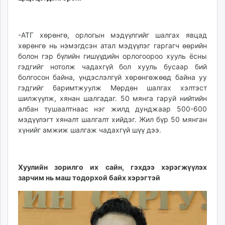
-АТГ хөрөнгө, орлогын мэдүүлгийг шалгах явцад
хөрөнгө нь нэмэгдсэн атал мэдүүлэг гаргагч өөрийн
болон гэр бүлийн гишүүдийн орлогоороо хууль ёсны
гэдгийг нотолж чадахгүй бол хууль бусаар бий
болгосон байна, үндэслэлгүй хөрөнгөжөөд байна уу
гэдгийг баримтжуулж Мөрдөн шалгах хэлтэст
шилжүүлж, хянан шалгадаг. 50 мянга гаруй нийтийн
албан тушаалтнаас нэг жилд дунджаар 500-600
мэдүүлэгт хяналт шалгалт хийдэг. Жил бүр 50 мянган
хүнийг амжиж шалгаж чадахгүй шүү дээ.
Хуулийн зорилго их сайн, гэхдээ хэрэгжүүлэх
зарчим нь маш тодорхой байх хэрэгтэй