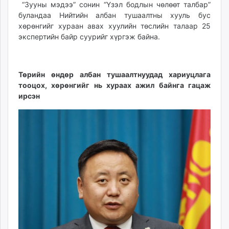
“Зууны мэдээ” сонин “Үзэл бодлын чөлөөт талбар”
unuudur.mn
буландаа Нийтийн албан тушаалтны хууль бус
isee.mn
хөрөнгийг хураан авах хуулийн төслийн талаар 25
mglradio.com
экспертийн байр суурийг хүргэж байна.
fact.mn
itoim.mn
tumen.mn
Төрийн өндөр албан тушаалтнуудад хариуцлага
тооцох, хөрөнгийг нь хураах ажил байнга гацаж
shuum.mn
ирсэн
times.mn
tvmongolia.mn
mass.mn
unegui.mn
assa.mn
toim.mn
tac.mn
paparazzi.mn
unread.today