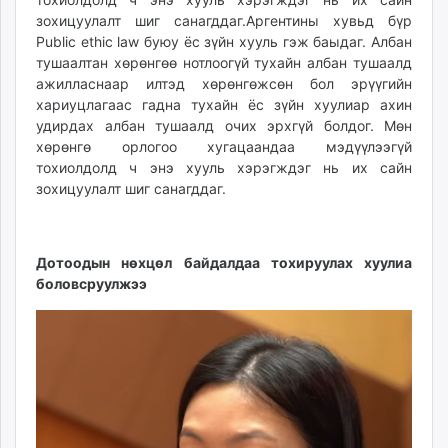
зохицуулалт шиг санагддаг.Аргентины хувьд бүр
Public ethic law буюу ёс зүйн хууль гэж баыдаг. Албан
тушаалтан хөрөнгөө нотлоогүй тухайн албан тушаалд
ажилласнаар илтэд хөрөнгөжсөн бол эрүүгийн
хариуцлагаас гадна тухайн ёс зүйн хуулиар ахин
удирдах албан тушаалд очих эрхгүй болдог. Мөн
хөрөнгө орлогоо хугацаандаа мэдүүлээгүй
тохиолдолд ч энэ хууль хэрэгждэг нь их сайн
зохицуулалт шиг санагддаг.
Дотоодын нөхцөл байдалдаа тохируулах хуулиа
боловсруулжээ