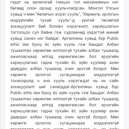
гэдэг нь авлигатай тэмцэх гол механизмын нэг
бөгөөд олон оронд хуульчлагдсан. Монгол Улсын
хувьд ч мөн “Авлигын эсрэг хууль”, “Хөрөнгө, орлогын
мэдүүлгийн тухай хууль”-д үүнтэй төсөөтэй
зохицуулалт бий боловч хэрэгжилт, хариуцлагын
тогтолцоо сул байна гэж судлаачид үздэгтэй миний
хувьд санал нэг байдаг. Аргентины хувьд бүр Public
ethic law буюу ёс зүйн хууль гэж баыдаг. Албан
тушаалтан хөрөнгөө нотлоогүй тухайн албан тушаалд
ажилласнаар илтэд хөрөнгөжсөн бол эрүүгийн
хариуцлагаас гадна тухайн ёс зүйн хуулиар ахин
удирдах албан тушаалд очих эрхгүй болдог. Мөн
хөрөнгө орлогоо хугацаандаа мэдүүлээгүй
тохиолдолд ч энэ хууль хэрэгждэг нь их сайн
зохицуулалт шиг санагддаг.Аргентины хувьд бүр
Public ethic law буюу ёс зүйн хууль гэж баыдаг. Албан
тушаалтан хөрөнгөө нотлоогүй тухайн албан тушаалд
ажилласнаар илтэд хөрөнгөжсөн бол эрүүгийн
хариуцлагаас гадна тухайн ёс зүйн хуулиар ахин
удирдах албан тушаалд очих эрхгүй болдог. Мөн
хөрөнгө орлогоо хугацаандаа мэдүүлээгүй
тохиолдолд ч энэ хууль хэрэгждэг нь их сайн