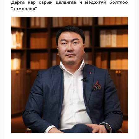
Дарга нар сарын цалингаа ч мэдэхгүй болтлоо
“томорсон”