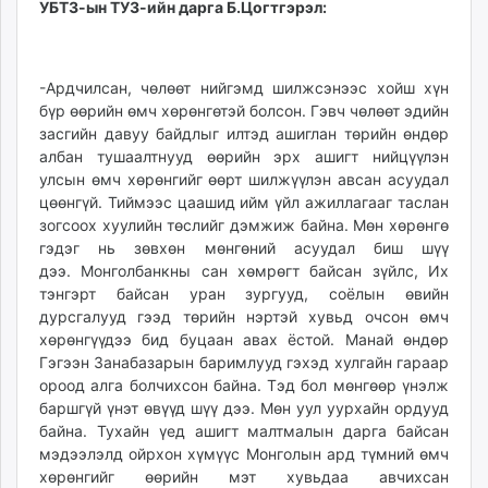
УБТЗ-ын ТУЗ-ийн дарга Б.Цогтгэрэл:
-Ардчилсан, чөлөөт нийгэмд шилжсэнээс хойш хүн
бүр өөрийн өмч хөрөнгөтэй болсон. Гэвч чөлөөт эдийн
засгийн давуу байдлыг илтэд ашиглан төрийн өндөр
албан тушаалтнууд өөрийн эрх ашигт нийцүүлэн
улсын өмч хөрөнгийг өөрт шилжүүлэн авсан асуудал
цөөнгүй. Тиймээс цаашид ийм үйл ажиллагааг таслан
зогсоох хуулийн төслийг дэмжиж байна. Мөн хөрөнгө
гэдэг нь зөвхөн мөнгөний асуудал биш шүү
дээ. Монголбанкны сан хөмрөгт байсан зүйлс, Их
тэнгэрт байсан уран зургууд, соёлын өвийн
дурсгалууд гээд төрийн нэртэй хувьд очсон өмч
хөрөнгүүдээ бид буцаан авах ёстой. Манай өндөр
Гэгээн Занабазарын баримлууд гэхэд хулгайн гараар
ороод алга болчихсон байна. Тэд бол мөнгөөр үнэлж
баршгүй үнэт өвүүд шүү дээ. Мөн уул уурхайн ордууд
байна. Тухайн үед ашигт малтмалын дарга байсан
мэдээлэлд ойрхон хүмүүс Монголын ард түмний өмч
хөрөнгийг өөрийн мэт хувьдаа авчихсан