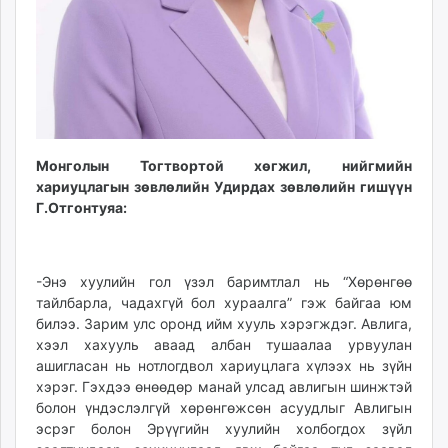
Монголын Тогтвортой хөгжил, нийгмийн
хариуцлагын зөвлөлийн Удирдах зөвлөлийн гишүүн
Г.Отгонтуяа:
-Энэ хуулийн гол үзэл баримтлал нь “Хөрөнгөө
тайлбарла, чадахгүй бол хураалга” гэж байгаа юм
билээ. Зарим улс оронд ийм хууль хэрэгждэг. Авлига,
хээл хахууль аваад албан тушаалаа урвуулан
ашигласан нь нотлогдвол хариуцлага хүлээх нь зүйн
хэрэг. Гэхдээ өнөөдөр манай улсад авлигын шинжтэй
болон үндэслэлгүй хөрөнгөжсөн асуудлыг Авлигын
эсрэг болон Эрүүгийн хуулийн холбогдох зүйл