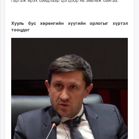
гаргаж ирэх байдлаар цогцоор нь зөвлөж байгаа.
Хууль бус хөрөнгийн хүүгийн орлогыг хүртэл
тооцдог