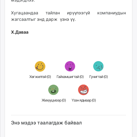
unuudur.mn
Хугацаандаа тайлан ирүүлээгүй компаниудын
isee.mn
жагсаалтыг
энд дарж үзнэ үү.
mglradio.com
fact.mn
Х.Даваа
itoim.mn
tumen.mn
shuum.mn
times.mn
tvmongolia.mn
mass.mn
Хөгжилтэй (
0
)
Гайхамшигтай (
0
)
Гунигтай (
0
)
unegui.mn
assa.mn
toim.mn
Жихүүцмээр (
0
)
Үзэн ядмаар (
0
)
tac.mn
paparazzi.mn
unread.today
Энэ мэдээ таалагдаж байвал