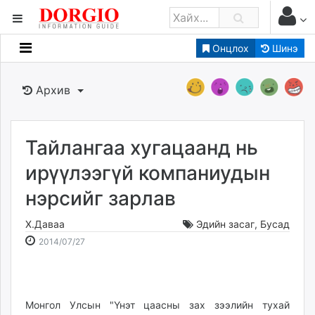
Онцлох
Шинэ
Мэдээллийн
Зар мэдээллийн
Архив
Банк санхүү
Бизнес ААН
Төрийн
Тайлангаа хугацаанд нь
Нийслэлийн
ирүүлээгүй компаниудын
нэрсийг зарлав
dorgio.mn
Gogo.mn
Х.Даваа
Эдийн засаг
,
Бусад
caak.mn
2014-
2026-
2014/07/27
news.mn
07-
08-
27
06
zindaa.mn
14:51:43
19:28:43
Baabar.mn
Монгол Улсын "Үнэт цаасны зах зээлийн тухай
tovch.mn