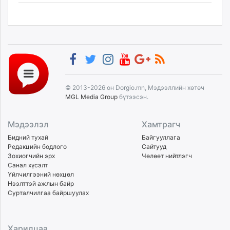
© 2013-2026 он Dorgio.mn, Мэдээллийн хөтөч
MGL Media Group
бүтээсэн.
Мэдээлэл
Хамтрагч
Бидний тухай
Байгууллага
Редакцийн бодлого
Сайтууд
Зохиогчийн эрх
Чөлөөт нийтлэгч
Санал хүсэлт
Үйлчилгээний нөхцөл
Нээлттэй ажлын байр
Сурталчилгаа байршуулах
Харилцаа