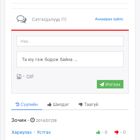
Сэтгэгдэлүүд (1)
Анхаарах зүйлс
·
GIF
Илгээх
Сүүлийн
Шилдэг
Таагүй
Зочин ·
2014/07/28
·
Хариулах
Устгах
-
0
-
0