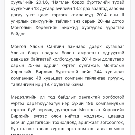
хууль"-ийн 20.1.6, “Нягтлан бодох бүртгэлийн тухай
ikon.mn
хууль”-ийн 13 дугаар зүйлийн 13.2 дах заалтад заасны
mnb.mn
дагуу үнэт цаас гаргагч компаниуд 2014 оны II
Livetv.mn
улирлын санхүүгийн тайланг энэ сарын 20-ны дотор
Eguur.mn
Монголын Хөрөнгийн Биржид хүргүүлэх үүрэгтэй
байдаг.
24tsag.mn
shuud.mn
Монгол Улсын Сангийн яамнаас дээрх хугацааг
eagle.mn
Улсын баяр наадам болон амралтын өдрүүдтэй
ergelt.mn
давхцаж байгаатай холбогдуулан 2014 оны долдугаар
zarig.mn
сарын 25-ны өдрийг хүртэл сунгажээ. Монголын
Хөрөнгийн Биржид бүртгэлтэй нийт 244 хувьцаат
today.mn
компаниас 48 хувьцаат компани тайлангаа ирүүлж,
zuv.mn
тайлангийн ирц 19.7 хувьтай байна.
mminfo.mn
ugluu.mn
Мэдээллийн ил тод байдлыг хангахтай холбоотой
urlag.mn
үүргээ хэрэгжүүлээгүй нэр бүхий 196 компаниудын
гаргаж буй зөрчил, дутагдлыг Монголын Хөрөнгийн
unen.mn
Биржийн зүгээс олон нийтэд мэдээлж, цаашид
asu.mn
зөрчил давтагдсан тохиолдолд арилжааг зогсоолгох,
shudarga.mn
бүртгэлээс хасах хүртэл арга хэмжээ авна хэмээн
shuurhai.mn
мэдэгдлээ.