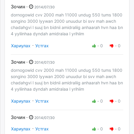
Зочин ·
2014/07/30
dornogowid cvv 2000 mah 11000 undug 550 tums 1800
songino 3000 lyywan 2000 unuudur bi svv mah awch
chadahgvi l suuj bn bidnii amidraliig anhaarah hvn haa bn
4 yyliinhaa dyndah amidralaa l yrihiim
·
Хариулах
Устгах
-
0
-
0
Зочин ·
2014/07/30
dornogowid cvv 2000 mah 11000 undug 550 tums 1800
songino 3000 lyywan 2000 unuudur bi svv mah awch
chadahgvi l suuj bn bidnii amidraliig anhaarah hvn haa bn
4 yyliinhaa dyndah amidralaa l yrihiim
·
Хариулах
Устгах
-
0
-
0
Зочин ·
2014/07/30
·
Хариулах
Устгах
-
0
-
0