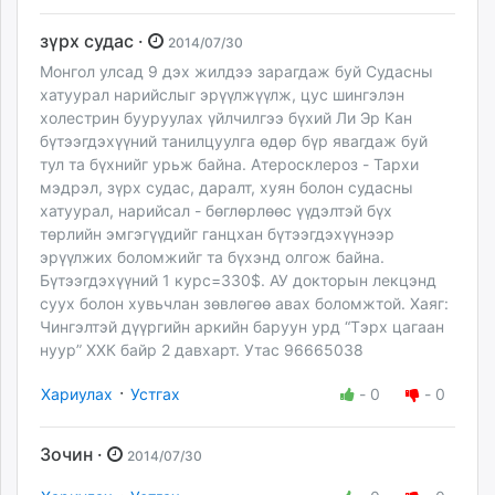
зүрх судас ·
2014/07/30
Монгол улсад 9 дэх жилдээ зарагдаж буй Судасны
хатуурал нарийслыг эрүүлжүүлж, цус шингэлэн
холестрин бууруулах үйлчилгээ бүхий Ли Эр Кан
бүтээгдэхүүний танилцуулга өдөр бүр явагдаж буй
тул та бүхнийг урьж байна. Атеросклероз - Тархи
мэдрэл, зүрх судас, даралт, хуян болон судасны
хатуурал, нарийсал - бөглөрлөөс үүдэлтэй бүх
төрлийн эмгэгүүдийг ганцхан бүтээгдэхүүнээр
эрүүлжих боломжийг та бүхэнд олгож байна.
Бүтээгдэхүүний 1 курс=330$. АУ докторын лекцэнд
суух болон хувьчлан зөвлөгөө авах боломжтой. Хаяг:
Чингэлтэй дүүргийн аркийн баруун урд “Тэрх цагаан
нуур” ХХК байр 2 давхарт. Утас 96665038
·
Хариулах
Устгах
-
0
-
0
Зочин ·
2014/07/30