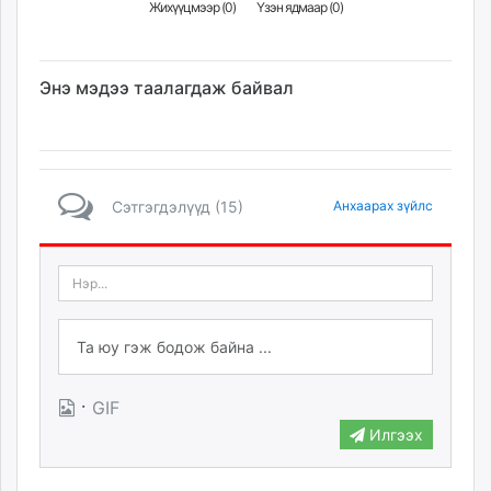
Жихүүцмээр (
0
)
Үзэн ядмаар (
0
)
Энэ мэдээ таалагдаж байвал
Сэтгэгдэлүүд (15)
Анхаарах зүйлс
·
GIF
Илгээх