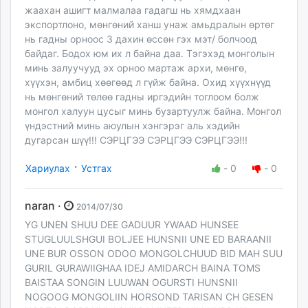
жаахан ашигт малмалаа гадагш нь хямдхаан
экспортлоно, мөнгөний ханш унаж амьдралын өртөг
нь гадны орноос 3 дахин өссөн гэх мэт/ болчоод
байдаг. Бодох юм их л байна даа. Тэгэхэд монголын
минь залуучууд эх орноо мартаж архи, мөнгө,
хүүхэн, амбиц хөөгөөд л гүйж байна. Охид хүүхнүүд
нь мөнгөний төлөө гадны иргэдийн тоглоом болж
монгол халуун цусыг минь бузартуулж байна. Монгол
үндэстний минь аюулын хэнгэрэг аль хэдийн
дугарсан шүү!!! СЭРЦГЭЭ СЭРЦГЭЭ СЭРЦГЭЭ!!!
·
Хариулах
Устгах
-
0
-
0
naran ·
2014/07/30
YG UNEN SHUU DEE GADUUR YWAAD HUNSEE
STUGLUULSHGUI BOLJEE HUNSNII UNE ED BARAANII
UNE BUR OSSON ODOO MONGOLCHUUD BID MAH SUU
GURIL GURAWIIGHAA IDEJ AMIDARCH BAINA TOMS
BAISTAA SONGIN LUUWAN OGURSTI HUNSNII
NOGOOG MONGOLIIN HORSOND TARISAN CH GESEN