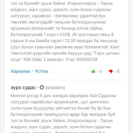
тул та бүхнийг урьж байна. Атеросклероз - Тархи
мэдрэл, зүрх судас, даралт, хуян болон судасны
хатуурал, нарийсал - бөглөрлөөс үүдэлтэй бүх
төрлийн эмгэгүүдийг ганцхан бүтээгдэхүүнээр
эрүүлжих боломжийг та бүхэнд олгож байна.
Бүтээгдэхүүний 1 курс=330$. АУ докторын лекц 8
сарын 6-ны Бямба гаригт 12:30 явагдах ба лекцэнд
суух болон хувьчлан зөвлөгөө авах боломжтой. Хаяг:
Чингэлтэй дүүргийн аркийн баруун урд “Тэрх цагаан
нуур” ХХК байр 2 давхарт. Утас 96665038
·
Хариулах
Устгах
-
0
-
0
зүрх судас ·
2014/08/13
Монгол улсад 9 дэх жилдээ зарагдаж буй Судасны
хатуурал нарийслыг эрүүлжүүлж, цус шингэлэн
холестрин бууруулах үйлчилгээ бүхий Ли Эр Кан
бүтээгдэхүүний танилцуулга өдөр бүр явагдаж буй
тул та бүхнийг урьж байна. Атеросклероз - Тархи
мэдрэл, зүрх судас, даралт, хуян болон судасны
хатуурал, нарийсал - бөглөрлөөс үүдэлтэй бүх