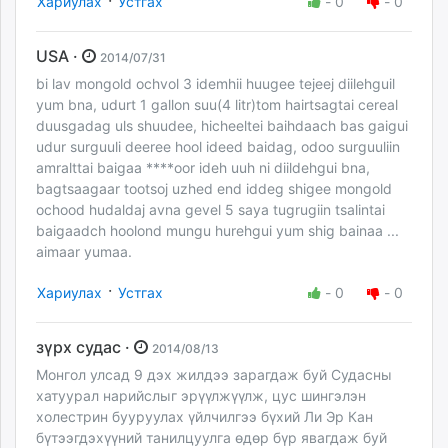
·
Хариулах
Устгах
-
0
-
0
USA ·
2014/07/31
bi lav mongold ochvol 3 idemhii huugee tejeej diilehguil
yum bna, udurt 1 gallon suu(4 litr)tom hairtsagtai cereal
duusgadag uls shuudee, hicheeltei baihdaach bas gaigui
udur surguuli deeree hool ideed baidag, odoo surguuliin
amralttai baigaa ****oor ideh uuh ni diildehgui bna,
bagtsaagaar tootsoj uzhed end iddeg shigee mongold
ochood hudaldaj avna gevel 5 saya tugrugiin tsalintai
baigaadch hoolond mungu hurehgui yum shig bainaa ...
aimaar yumaa.
·
Хариулах
Устгах
-
0
-
0
зүрх судас ·
2014/08/13
Монгол улсад 9 дэх жилдээ зарагдаж буй Судасны
хатуурал нарийслыг эрүүлжүүлж, цус шингэлэн
холестрин бууруулах үйлчилгээ бүхий Ли Эр Кан
бүтээгдэхүүний танилцуулга өдөр бүр явагдаж буй