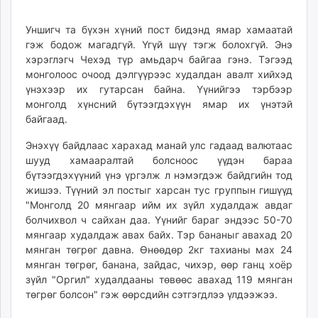
unuudur.mn
Уншигч та бүхэн хүний пост бидэнд ямар хамаатай
isee.mn
гэж бодож магадгүй. Үгүй шүү тэгж болохгүй. Энэ
mglradio.com
хэрэглэгч Чехэд түр амьдарч байгаа гэнэ. Тэгээд
fact.mn
монголоос очоод дэлгүүрээс худалдан авалт хийхэд
itoim.mn
үнэхээр их гутарсан байна. Үүнийгээ тэрбээр
tumen.mn
монголд хүнсний бүтээгдэхүүн ямар их үнэтэй
shuum.mn
байгаад.
times.mn
Энэхүү байдлаас харахад манай улс гадаад валютаас
tvmongolia.mn
шууд хамааралтай болсноос үүдэн бараа
mass.mn
бүтээгдэхүүний үнэ үргэлж л нэмэгдэж байдгийн тод
unegui.mn
жишээ. Түүний эл постыг харсан тус группын гишүүд
"Монголд 20 мянгаар ийм их зүйл худалдаж авдаг
assa.mn
болчихвол ч сайхан даа. Үүнийг бараг эндээс 50-70
toim.mn
мянгаар худалдаж авах байх. Тэр бананыг авахад 20
tac.mn
мянган төгрөг давна. Өнөөдөр 2кг тахианы мах 24
paparazzi.mn
мянган төгрөг, банана, зайдас, чихэр, өөр ганц хоёр
unread.today
зүйл "Оргил" худалдааны төвөөс авахад 119 мянган
төгрөг болсон" гэж өөрсдийн сэтгэгдлээ үлдээжээ.