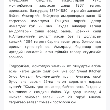
16:00:25
18:27:10
Өнөөдрийн байдлаар ам.долларын ханш
ikon.mn
монголбанкны зарласан ханш 1867 төгрөг,
mnb.mn
арилжааны банкуудад 1879-1880 төгрөгийн ханштай
байна. Өчигдрийн байдлаар ам.долларын ханш 10
Livetv.mn
төгрөгөөр нэмэгдсэн. Ганцхан өдрийн дотор
Eguur.mn
нэмэгдэж буй нь энэ. Гэхдээ өнөөдөр яагаад
24tsag.mn
ам.долларын ханш өсөөд байна, Ерөнхий сайд
shuud.mn
Н.Алтанхуягийн амлалт яасан бэ? та долларын
eagle.mn
ханшийг 1384 төгрөгт барина гэсэн үлгэр боллоо гэж
ярихыг хүссэнгүй ээ. Амьдралд бодитоор ард
ergelt.mn
иргэдийн саналтай нэгэн зүйлийн талаар өгүүлэхийг
zarig.mn
зорьлоо.
today.mn
zuv.mn
Тодруулбал, Монголдоо хамгийн их гишүүдтэй албан
ёсны нэгэн цахим хаяг бий. Энэ бол Sweet Kitchen
mminfo.mn
буюу бүтээлч бүсгүйчүүдийн групп. Өчигдөр орой
ugluu.mn
буюу энэ сарын 29-нд нэгэн хэрэглэгч дараах
urlag.mn
зургийг "Юмны үнэ өсчихөөд байгаа гэнэ. Гэхдээ л
unen.mn
монголоос л хямдхан байна. Үүн дээр нэмээд 4
asu.mn
ширхэг зайрмаг авсан нийт 20 гаруй мянган
shudarga.mn
төгрөгөөр авлаа" хэмээн постолсон юм.
shuurhai.mn