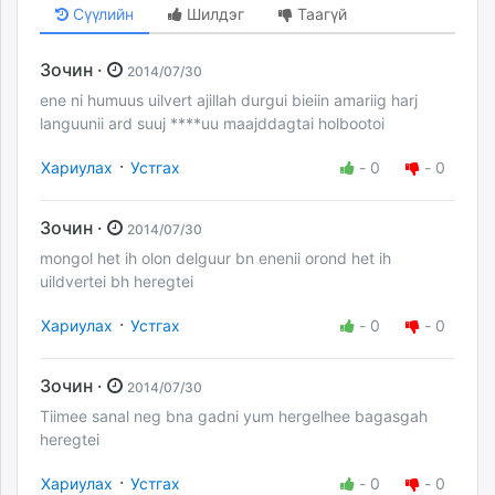
Сүүлийн
Шилдэг
Таагүй
Зочин ·
2014/07/30
ene ni humuus uilvert ajillah durgui bieiin amariig harj
languunii ard suuj ****uu maajddagtai holbootoi
·
Хариулах
Устгах
-
0
-
0
Зочин ·
2014/07/30
mongol het ih olon delguur bn enenii orond het ih
uildvertei bh heregtei
·
Хариулах
Устгах
-
0
-
0
Зочин ·
2014/07/30
Tiimee sanal neg bna gadni yum hergelhee bagasgah
heregtei
·
Хариулах
Устгах
-
0
-
0