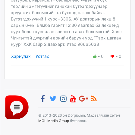
төрлийн эмгэгүүдийг ганцхан бүтээгдэхүүнээр
эрүүлжих боломжийг та бүхэнд олгож байна.
Бүтээгдэхүүний 1 курс=330$. АУ докторын лекц 8
сарын 6-ны Бямба гаригт 12:30 явагдах ба лекцэнд
суух болон хувьчлан зөвлөгөө авах боломжтой. Хаяг:
Чингэлтэй дүүргийн аркийн баруун урд “Тэрх цагаан
нуур” ХХК байр 2 давхарт. Утас 96665038
·
Хариулах
Устгах
-
0
-
0
© 2013-2026 он Dorgio.mn, Мэдээллийн хөтөч
MGL Media Group
бүтээсэн.