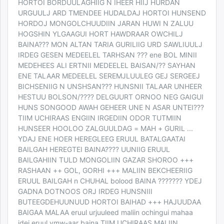
HORTOI BORDUULAGHIIG N IHEER HIIJ HURDAN
URGUULJ ARD TMENDEE HUDALDAJ HORTOI HUNSEND
HORDOJ MONGOLCHUUDIIN JARAN HUWI N ZALUU
HOGSHIN YLGAAGUI HORT HAWDRAAR OWCHILJ
BAINA??? MON ALTAN TARIA GURILIIG URD SAWLIUULJ
IRDEG GESEN MEDEELEL TARHSAN ??? ene BOL MINII
MEDEHEES ALI ERTNII MEDEELEL BAISAN/?? SAYHAN
ENE TALAAR MEDEELEL SEREMJLUULEG GEJ SERGEEJ
BICHSENIIG N UNSHSAN??? HUNSNII TALAAR UNHEER
HESTUU BOLSON/???? DELGUURT ORNOO NEG GAIGUI
HUNS SONGOOD AWAH GEHEER UNE N ASAR UNTEI???
TIIM UCHIRAAS ENGIIN IRGEDIIN ODOR TUTMIIN
HUNSEER HOOLOO ZALGUULDAG = MAH + GURIL ...
YDAJ ENE HOER HEREGLEEG ERUUL BATALGAATAI
BAILGAH HEREGTEI BAINA???? UUNIIG ERUUL
BAILGAHIIN TULD MONGOLIIN GAZAR SHOROO +++
RASHAAN ++ GOL, GORHI +++ MALIIN BEKCHEERIIG
ERUUL BAILGAH n CHUHAL bolood BAINA ??????? YDEJ
GADNA DOTNOOS ORJ IRDEG HUNSNIII
BUTEEGDEHUUNUUD HORTOI BAIHAD +++ HAJUUDAA
BAIGAA MALAA eruul urjuuleed maliin ochingui mahaa
idej eruul ymw-aar baina TIIM UCHIRAAS MALIIN