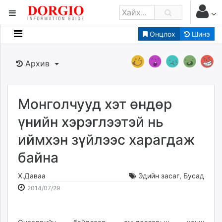
Онцлох
Шинэ
Мэдээллийн
Зар мэдээллийн
Архив
Банк санхүү
Бизнес ААН
Төрийн
Монголчууд хэт өндөр
Нийслэлийн
үнийн хэрэглээтэй нь
иймхэн зүйлээс харагдаж
dorgio.mn
байна
Gogo.mn
caak.mn
Х.Даваа
Эдийн засаг
,
Бусад
news.mn
2014-
2026-
2014/07/29
zindaa.mn
07-
08-
Baabar.mn
29
10
tovch.mn