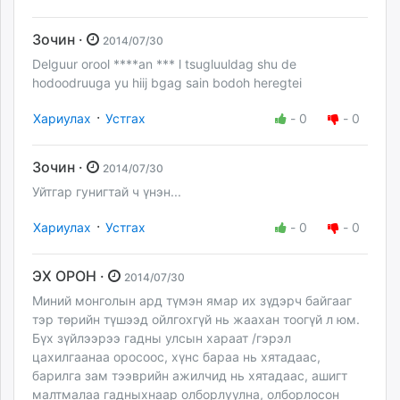
Зочин ·
2014/07/30
Delguur orool ****an *** l tsugluuldag shu de
hodoodruuga yu hiij bgag sain bodoh heregtei
·
Хариулах
Устгах
-
0
-
0
Зочин ·
2014/07/30
Уйтгар гунигтай ч үнэн...
·
Хариулах
Устгах
-
0
-
0
ЭХ ОРОН ·
2014/07/30
Миний монголын ард түмэн ямар их зүдэрч байгааг
тэр төрийн түшээд ойлгохгүй нь жаахан тоогүй л юм.
Бүх зүйлээрээ гадны улсын хараат /гэрэл
цахилгаанаа оросоос, хүнс бараа нь хятадаас,
барилга зам тээврийн ажилчид нь хятадаас, ашигт
малтмалаа гадныхнаар олборлуулна, олборлосон