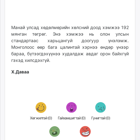
Манай улсад хөдөлмөрийн хөлсний доод хэмжээ 192
мянган төгрөг. Энэ хэмжээ нь олон улсын
стандартаас харьцангуй доогуур үнэлэмж.
Монголоос өөр бага цалинтай хэрнээ өндөр үнээр
бараа, бүтээгдэхүүнээ худалдаж авдаг орон байхгүй
гэхэд хилсдэхгүй.
Х.Даваа
Хөгжилтэй (
0
)
Гайхамшигтай (
0
)
Гунигтай (
0
)