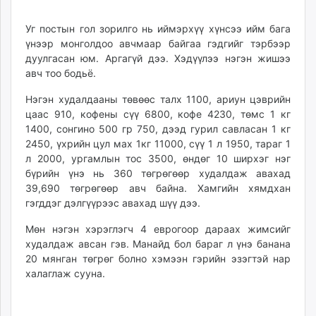
Уг постын гол зорилго нь иймэрхүү хүнсээ ийм бага
үнээр монголдоо авчмаар байгаа гэдгийг тэрбээр
дуулгасан юм. Аргагүй дээ. Хэдүүлээ нэгэн жишээ
авч тоо бодьё.
Нэгэн худалдааны төвөөс талх 1100, ариун цэврийн
цаас 910, кофены сүү 6800, кофе 4230, төмс 1 кг
1400, сонгино 500 гр 750, дээд гурил савласан 1 кг
2450, үхрийн цул мах 1кг 11000, сүү 1 л 1950, тараг 1
л 2000, ургамлын тос 3500, өндөг 10 ширхэг нэг
бүрийн үнэ нь 360 төгрөгөөр худалдаж авахад
39,690 төгрөгөөр авч байна. Хамгийн хямдхан
гэгддэг дэлгүүрээс авахад шүү дээ.
Мөн нэгэн хэрэглэгч 4 еврогоор дараах жимсийг
худалдаж авсан гэв. Манайд бол бараг л үнэ банана
20 мянган төгрөг болно хэмээн гэрийн эзэгтэй нар
халаглаж сууна.