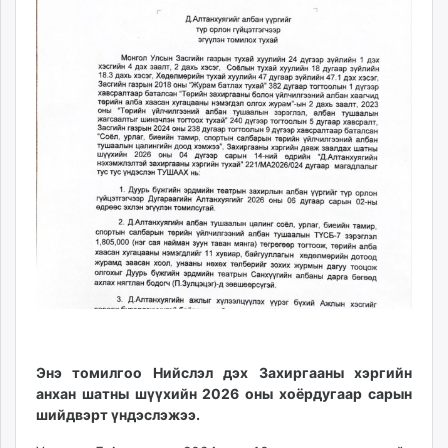
unuudur.mn
isee.mn
mglradio.com
fact.mn
itoim.mn
tumen.mn
shuum.mn
times.mn
tvmongolia.mn
mass.mn
unegui.mn
assa.mn
toim.mn
tac.mn
paparazzi.mn
Энэ томилгоо Нийслэл дэх Захиргааны хэргийн
unread.today
анхан шатны шүүхийн 2026 оны хоёрдугаар сарын
шийдвэрт үндэслэжээ.