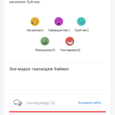
ажиллаж буй юм.
Хөгжилтэй (
)
Гайхамшигтай (
)
Гунигтай (
)
Жихүүцмээр (
1
)
Үзэн ядмаар (
0
)
Энэ мэдээ таалагдаж байвал
Сэтгэгдэлүүд (2)
Анхаарах зүйлс