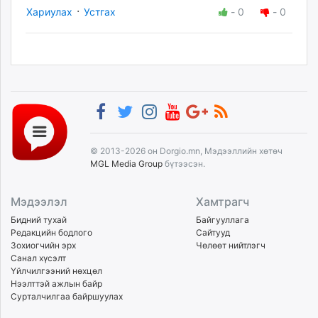
·
Хариулах
Устгах
-
0
-
0
© 2013-2026 он Dorgio.mn, Мэдээллийн хөтөч
MGL Media Group
бүтээсэн.
Мэдээлэл
Хамтрагч
Бидний тухай
Байгууллага
Редакцийн бодлого
Сайтууд
Зохиогчийн эрх
Чөлөөт нийтлэгч
Санал хүсэлт
Үйлчилгээний нөхцөл
Нээлттэй ажлын байр
Сурталчилгаа байршуулах