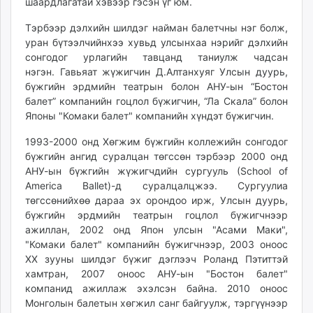
шаардлагатай хэвээр гэсэн үг юм.
Тэрбээр дэлхийн шилдэг найман балетчны нэг болж,
уран бүтээлчийнхээ хувьд улсынхаа нэрийг дэлхийн
сонгодог урлагийн тавцанд таниулж чадсан
нэгэн. Гавьяат жүжигчин Д.Алтанхуяг Улсын дуурь,
бүжгийн эрдмийн театрын болон АНУ-ын “Бостон
балет” компанийн гоцлол бүжигчин, “Ла Скала” болон
Японы "Комаки балет" компанийн хүндэт бүжигчин.
1993-2000 онд Хөгжим бүжгийн коллежийн сонгодог
бүжгийн ангид суралцан төгссөн тэрбээр 2000 онд
АНУ-ын бүжгийн жүжигчдийн сургууль (School of
America Ballet)-д суралцалцжээ. Сургуулиа
төгссөнийхөө дараа эх орондоо ирж, Улсын дуурь,
бүжгийн эрдмийн театрын гоцлол бүжигчнээр
ажиллан, 2002 онд Япон улсын "Асами Маки",
"Комаки балет" компанийн бүжигчнээр, 2003 оноос
XX зууны шилдэг бүжиг дэглээч Роланд Пэтиттэй
хамтран, 2007 оноос АНУ-ын "Бостон балет"
компанид ажиллаж эхэлсэн байна. 2010 оноос
Монголын балетын хөгжил санг байгуулж, тэргүүнээр