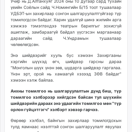
Учир нь Д.Алтанхуяг 2024 оны 10 дугаар сард тухайн
үеийн Соёлын сайд Ч.Номингийн Б/15 тоот тушаалаар
УДБЭТ-ын захирлаар сонгон шалгаруулалтгүйгээр түр
томилогдсон байдаг. Харин удалгүй шинэ жилийн арга
хэмжээ тэмэглэхдээ театрын барилгыг зохисгүй
ашиглаж, замбараагүй байдал үүсгэсэн маргаанаар
дараагийн сайд Ч.Ундрамын тушаалаар
чөлөөлөгдсөн.
Энэ шийдвэрийг хууль бус хэмээн Захиргааны
хэргийн шүүхэд өгч, шийдвэр гарсны дараа
"Монголын шүүх үнэн зөв, шударга шийдвэр гаргалаа.
Үнэн эрт, орой нь хамаагүй хэзээд ЗӨВ байдаг"
хэмээн хэлж байлаа.
Анхны томилгоо нь шалгаруулалтын дүнд биш, түр
томилгоо хэлбэрээр хийгдсэн байсан тул шүүхийн
шийдвэрийн дараах энэ удаагийн томилгоо мөн "түр
орлон гүйцэтгэгч" хэлбэрт хэвээр гарчээ.
Өөрөөр хэлбэл, байнгын захирлаар томилогдохын
тулд яамнаас нээлттэй сонгон шалгаруулалт явуулах