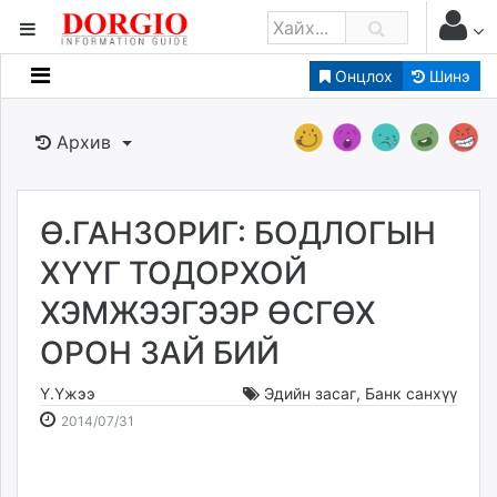
Онцлох
Шинэ
Мэдээллийн
Зар мэдээллийн
Архив
Банк санхүү
Бизнес ААН
Төрийн
Ө.ГАНЗОРИГ: БОДЛОГЫН
Нийслэлийн
ХҮҮГ ТОДОРХОЙ
ХЭМЖЭЭГЭЭР ӨСГӨХ
dorgio.mn
ОРОН ЗАЙ БИЙ
Gogo.mn
caak.mn
Ү.Үжээ
Эдийн засаг
,
Банк санхүү
news.mn
2014-
2026-
2014/07/31
zindaa.mn
07-
08-
Baabar.mn
31
07
tovch.mn