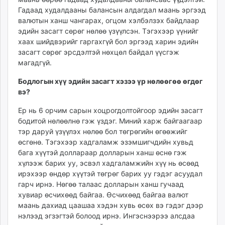
Гадаад худалдааны балансын алдагдал маань эргээд
валютын ханш чангарах, огцом хэлбэлзэх байдлаар
эдийн засагт сөрөг нөлөө үзүүлсэн. Тэгэхээр үүнийг
хаах шийдвэрийг гаргахгүй бол эргээд харин эдийн
засагт сөрөг эрсдэлтэй нөхцөл байдал үүсгэж
магадгүй.
Бодлогын хүү эдийн засагт хэзээ үр нөлөөгөө өгдөг
вэ
?
Ер нь 6 орчим сарын хоцрогдолтойгоор эдийн засагт
бодитой нөлөөлнө гэж үздэг. Миний харж байгаагаар
тэр даруй үзүүлэх нөлөө бол төгрөгийн өгөөжийг
өсгөнө. Тэгэхээр хадгаламж эзэмшигчдийн хувьд
бага хүүтэй доллараар долларын ханш өснө гэж
хүлээж барих уу, эсвэл хадгаламжийн хүү нь өсөөд
ирэхээр өндөр хүүтэй төгрөг барих уу гэдэг асуудал
гарч ирнэ. Нөгөө талаас долларын ханш гучаад
хувиар өсчихөөд байгаа. Өсчихөөд байгаа валют
маань дахиад цаашаа хэдэн хувь өсөх вэ гэдэг дээр
нэлээд эгзэгтэй болоод ирнэ. Ингэснээрээ алсдаа