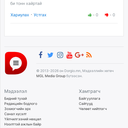
би тонн хайртай
·
Хариулах
Устгах
-
0
-
0
© 2013-2026 он Dorgio.mn, Мэдээллийн хөтөч
MGL Media Group
бүтээсэн.
Мэдээлэл
Хамтрагч
Бидний тухай
Байгууллага
Редакцийн бодлого
Сайтууд
Зохиогчийн эрх
Чөлөөт нийтлэгч
Санал хүсэлт
Үйлчилгээний нөхцөл
Нээлттэй ажлын байр