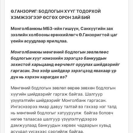
17:22:53
00:47:54
ikon.mn
Ө.ГАНЗОРИГ: БОДЛОГЫН ХҮҮГ ТОДОРХОЙ
mnb.mn
ХЭМЖЭЭГЭЭР ӨСГӨХ ОРОН ЗАЙ БИЙ
Livetv.mn
Eguur.mn
Монголбанкны МБЗ-ийн гишүүн, Санхүүгийн зах
24tsag.mn
зээлийн холбооны ерөнхийлөгч Ө.Ганзоригтой цаг
үеийн асуудлаар ярилцлаа.
shuud.mn
eagle.mn
Монголбанкны мөнгөний бодлогын зөвлөлөөс
ergelt.mn
бодлогын хүүг нэмэхийн зэрэгцээ банкуудын
zarig.mn
зохистой харьцаанд өөрчлөлт оруулах шийдвэрийг
гаргасан. Энэ хоёр шийдвэр зэрэгцээд явахаар үр
today.mn
дүн нь хэрхэн харагдах вэ
?
zuv.mn
mminfo.mn
Мөнгөний бодлогын зөвлөл өөрөө зөвхөн бодлогын
ugluu.mn
хүүгийн шийдвэрийг гаргаж байгаа. Шалгуур
үзүүлэлтийн шийдвэрийг Монголбанк гаргасан.
urlag.mn
Ингэснээрээ ямар давуу талтай вэ гэхээр нэг талд
unen.mn
нь мөнгөний бодлогыг хатууруулж байгаа боловч
asu.mn
нөгөө талаасаа шалгуур үзүүлэлтүүдээрээ
shudarga.mn
дамжуулаад банкуудын хөрвөх чадварын хувьд
shuurhai.mn
асуудал үүсэхээс сэргийлж байгаа.