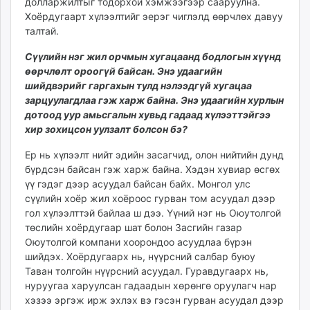
долларжилтыг тодорхой хэмжээгээр сааруулна.
Хоёрдугаарт хүлээлтийг эерэг чиглэлд өөрчлөх давуу
талтай.
Сүүлийн нэг жил орчмын хугацаанд бодлогын хүүнд
өөрчлөлт ороогүй байсан. Энэ удаагийн
шийдвэрийг гаргахын тулд нэлээдгүй хугацаа
зарцуулагдлаа гэж харж байна. Энэ удаагийн хурлын
дотоод уур амьсгалын хувьд гадаад хүлээттэйгээ
хир зохицсон уулзалт болсон бэ
?
Ер нь хүлээлт нийт эдийн засагчид, олон нийтийн дунд
бүрдсэн байсан гэж харж байна. Хэдэн хувиар өсгөх
үү гэдэг дээр асуудал байсан байх. Монгол улс
сүүлийн хоёр жил хоёроос гурван том асуудал дээр
гол хүлээлттэй байлаа ш дээ. Үүний нэг нь Оюутолгой
төслийн хоёрдугаар шат болон Засгийн газар
Оюутолгой компани хоорондоо асуудлаа бүрэн
шийдэх. Хоёрдугаарх нь, нүүрсний салбар буюу
Таван толгойн нүүрсний асуудал. Гуравдугаарх нь,
нуруугаа харуулсан гадаадын хөрөнгө оруулагч нар
хэзээ эргэж ирж эхлэх вэ гэсэн гурван асуудал дээр