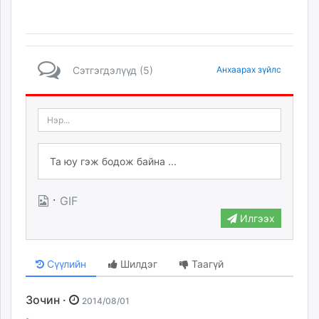
Сэтгэгдэлүүд (5)
Анхаарах зүйлс
·
GIF
Илгээх
Сүүлийн
Шилдэг
Таагүй
Зочин ·
2014/08/01