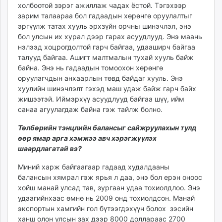
холбоотой зэрэг ажиллаж чадах ёстой. Тэгэхээр
зарим талаараа бол гадаадын хөрөнгө оруулалтыг
эргүүлж татах хууль эрхзүйн орчны шинэчлэл, энэ
бол улсын их хурал дээр гарах асуудлууд. Энэ маань
нэлээд хоцрогдолтой гарч байгаа, удааширч байгаа
талууд байгаа. Ашигт малтмалын тухай хууль байж
байна. Энэ нь гадаадын томоохон хөрөнгө
оруулагчдын анхаарлын төвд байдаг хууль. Энэ
хуулийн шинэчлэлт гэхэд маш удаж байж гарч байх
жишээтэй. Иймэрхүү асуудлууд байгаа шүү, ийм
санаа агуулагдаж байна гэж тайлж болно.
Төлбөрийн тэнцлийн балансыг сайжруулахын тулд
өөр ямар арга хэмжээ авч хэрэгжүүлэх
шаардлагатай вэ
?
Миний харж байгаагаар гадаад худалдааны
балансын хямрал гэж ярья л даа, энэ бол ерэн оноос
хойш манай улсад тав, зургаан удаа тохиолдлоо. Энэ
удаагийнхаас өмнө нь 2009 онд тохиолдсон. Манай
экспортын хамгийн гол бүтээгдэхүүн болох зэсийн
ханш олон улсын зах дээр 8000 доллараас 2700