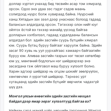
доллар хүртэл унахад бид төсвийн асар том хямралд
орсон. Одоо энэ удаа зэс гэдэг сэдэв маань
солигдоод нүүрс болж хувираад байна. Нүүрсний
ханш Хятадын зах зээл дээр унаснаас болоод гадаад
балансын алдагдалд орсон. Тэгэхээр олон нийт юуг
ойлгох ёстой вэ гэхээр манайд үүсээд байгаа
долларын хэлбэлзэл, гадаад худалдааны балансын
алдагдал бол эдийн засгийн суурь бүтцийн хямрал
юм. Суурь бүтэц буруу байгааг харуулж байна. Эдийн
засаг 90 хувь нь уул уурхайгаас хамаарч байгаагийн
буруу юм. Аливаа засгийн газрын нэг төсөл хөтөлбөр
юм уу, мөнгөний бодлогын нэг шийдвэрээр энэ
засагдана гэж ойлговол маш буруу хүлээлт болно.
Харин эдгээр шийдвэр нь огцом шокийг зөөлрүүлэх,
хөнгөвчлөх л үүрэгтэй шийдвэр. Тэрнээс урт
хугацаанд эдийн засгийн бүтцийг өөрчилж чадахгүй
шүү дээ.
Монгол улсын өнөөгийн эдийн засгийн нөхцөл
байдал дээр ямар эерэг хүлээлтүүд байгаа вэ
?
Найман сард манай хоёр хөршийн тэргүүнүүд Монгол