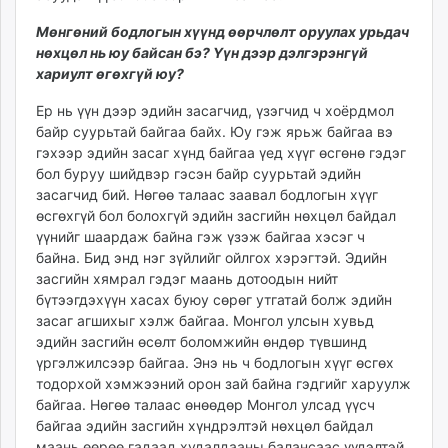
unuudur.mn
Мөнгөний бодлогын хүүнд өөрчлөлт оруулах урьдач
isee.mn
нөхцөл нь юу байсан бэ
?
Үүн дээр дэлгэрэнгүй
mglradio.com
хариулт өгөхгүй юу
?
fact.mn
Ер нь үүн дээр эдийн засагчид, үзэгчид ч хоёрдмол
itoim.mn
байр суурьтай байгаа байх. Юу гэж ярьж байгаа вэ
tumen.mn
гэхээр эдийн засаг хүнд байгаа үед хүүг өсгөнө гэдэг
shuum.mn
бол буруу шийдвэр гэсэн байр суурьтай эдийн
times.mn
засагчид бий. Нөгөө талаас заавал бодлогын хүүг
өсгөхгүй бол болохгүй эдийн засгийн нөхцөл байдал
tvmongolia.mn
үүнийг шаардаж байна гэж үзэж байгаа хэсэг ч
mass.mn
байна. Бид энд нэг зүйлийг ойлгох хэрэгтэй. Эдийн
unegui.mn
засгийн хямрал гэдэг маань дотоодын нийт
assa.mn
бүтээгдэхүүн хасах буюу сөрөг утгатай болж эдийн
toim.mn
засаг агшихыг хэлж байгаа. Монгол улсын хувьд
эдийн засгийн өсөлт боломжийн өндөр түвшинд
tac.mn
үргэлжилсээр байгаа. Энэ нь ч бодлогын хүүг өсгөх
paparazzi.mn
тодорхой хэмжээний орон зай байна гэдгийг харуулж
unread.today
байгаа. Нөгөө талаас өнөөдөр Монгол улсад үүсч
байгаа эдийн засгийн хүндрэлтэй нөхцөл байдал
маань өөрөө гадаад худалдааны балансаас үүдэлтэй.