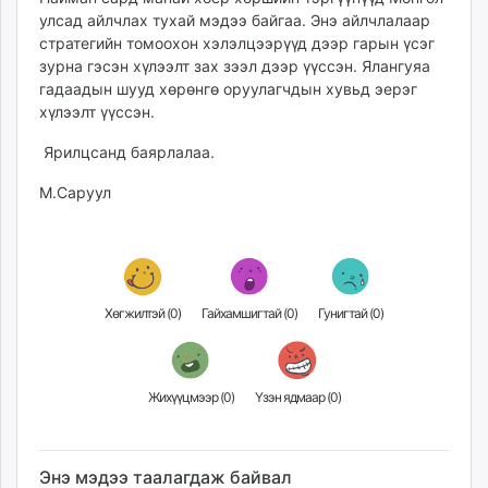
улсад айлчлах тухай мэдээ байгаа. Энэ айлчлалаар
стратегийн томоохон хэлэлцээрүүд дээр гарын үсэг
зурна гэсэн хүлээлт зах зээл дээр үүссэн. Ялангуяа
гадаадын шууд хөрөнгө оруулагчдын хувьд эерэг
хүлээлт үүссэн.
Ярилцсанд баярлалаа.
М.Саруул
Хөгжилтэй (
0
)
Гайхамшигтай (
0
)
Гунигтай (
0
)
Жихүүцмээр (
0
)
Үзэн ядмаар (
0
)
Энэ мэдээ таалагдаж байвал