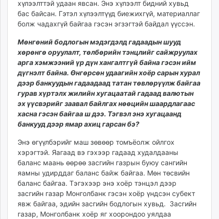
хүлээлттэй удаан явсан. Энэ хүлээлт бидний хувьд
бас байсан. Гэтэл хүлээлтүүд биежихгүй, материаллаг
болж чадахгүй байгаа гэсэн эгзэгтэй байдал үүссэн.
Мөнгөний бодлогын мэдэгдэлд гадаадын шууд
хөрөнгө оруулалт, төлбөрийн тэнцлийг сайжруулах
арга хэмжээний үр дүн хангалтгүй байна гэсэн ийм
дүгнэлт байна. Өнгөрсөн удаагийн хоёр сарын хурал
дээр банкуудын гадаадаад татан төвлөрүүлж байгаа
гурав хүртэлх жилийн хугацаатай гадаад валютын
эх үүсвэрийг заавал байлгах нөөцийн шаардлагаас
хасна гэсэн байгаа ш дээ. Тэгвэл энэ хугацаанд
банкууд дээр ямар ахиц гарсан бэ
?
Энэ өгүүлбэрийг маш зөвөөр томъёолж ойлгох
хэрэгтэй. Яагаад вэ гэхээр гадаад худалдааны
баланс маань өөрөө засгийн газрын буюу сангийн
яамны удирддаг баланс байж байгаа. Мөн төсвийн
баланс байгаа. Тэгэхээр энэ хоёр тэнцэл дээр
засгийн газар Монголбанк гэсэн хоёр үндсэн субект
явж байгаа, эдийн засгийн бодлогын хувьд. Засгийн
газар, Монголбанк хоёр яг хоорондоо уялдаа