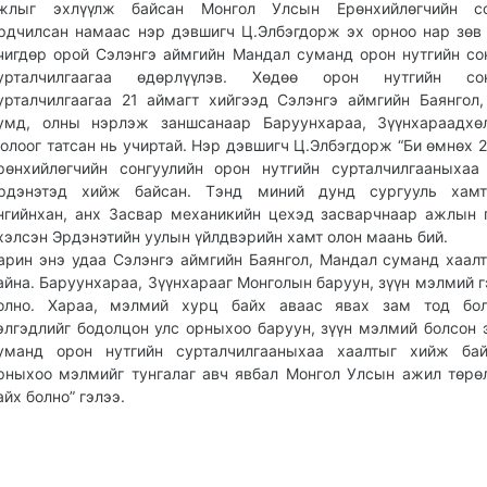
жлыг эхлүүлж байсан Монгол Улсын Ерөнхийлөгчийн со
рдчилсан намаас нэр дэвшигч Ц.Элбэгдорж эх орноо нар зөв
чигдөр орой Сэлэнгэ аймгийн Мандал суманд орон нутгийн со
урталчилгаагаа өдөрлүүлэв. Хөдөө орон нутгийн сон
урталчилгаагаа 21 аймагт хийгээд Сэлэнгэ аймгийн Баянгол
умд, олны нэрлэж заншсанаар Баруунхараа, Зүүнхараадхөл
олоог татсан нь учиртай. Нэр дэвшигч Ц.Элбэгдорж “Би өмнөх 
рөнхийлөгчийн сонгуулийн орон нутгийн сурталчилгааныхаа
рдэнэтэд хийж байсан. Тэнд миний дунд сургууль хамт
нгийнхан, анх Засвар механикийн цехэд засварчнаар ажлын 
хэлсэн Эрдэнэтийн уулын үйлдвэрийн хамт олон маань бий.
арин энэ удаа Сэлэнгэ аймгийн Баянгол, Мандал суманд хаал
айна. Баруунхараа, Зүүнхарааг Монголын баруун, зүүн мэлмий 
олно. Хараа, мэлмий хурц байх аваас явах зам тод бол
элгэдлийг бодолцон улс орныхоо баруун, зүүн мэлмий болсон 
уманд орон нутгийн сурталчилгааныхаа хаалтыг хийж бай
рныхоо мэлмийг тунгалаг авч явбал Монгол Улсын ажил төрө
айх болно” гэлээ.