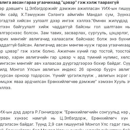
влига авсан гараа угаачихаад “цэвэр” гэж хэлж таарахгүй
эр дэвшигч Ц.Элбэгдоржийг дэмжин ажилласан УИХ-ын гишүү
үйн сайд Х.Тэмүүжин Сэлэнгэ аймгийн Мандал сум, Зүүнха
ргэдтэй хийсэн уулзалт дээр ингэж хэллээ.”Өмнөх жилүүдэд
үтээн байгуулалт хийж чаддаггүй байсны гол шалтгаан нь
элгэрснээс болсон. Зам тавих, засварлах, сургууль, цэцэрлэг,
арих мөнгийг авлигачид халаасалж байснаас болж энэ бүхн
аддаггүй байсан. Авлигачид авсан мөнгөө нууж гараа угаачихаа
ар цэвэр” гэж хэлж болно. Ажилчин хүний гар тостой, тоосто
эвэр, харин авлигачийн гар цэвэр ч ард түмний нулимс, хөлс
ингэсэн мөнгийг авч халаасаа дүүргэдгээрээ бохир байдаг. Сүү
илд Монгол Улсын авлигын индекс 26 орноор буурч авлиг
уурсан орноор тодорсон. Үүнийг үргэлжлүүлж , авлигын эсрэг 
эмцэж яваа ардчилсан Ерөнхийлөгчөө дэмжие” хэмээн Хууль з
эллээ.
ИХ-ын дэд дарга Р.Гончигдорж “Ерөнхийлөгчийн сонгуульд нэр
урван хүнээс намгүй нь Ц.Элбэгдорж, Ерөнхийлөгч хүн
үдгэлзсэн байдаг. Түүнд 2,9 сая гишүүнтэй Монгол Улс гэдэг ган