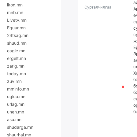
а
ikon.mn
Сурталчилгаа
А
mnb.mn
ө
Livetv.mn
с
Eguur.mn
с
с
24tsag.mn
ж
shuud.mn
Е
eagle.mn
Э
ergelt.mn
а
zarig.mn
э
Х
today.mn
б
zuv.mn
б
mminfo.mn
б
ugluu.mn
с
urlag.mn
о
б
unen.mn
asu.mn
shudarga.mn
shuurhai.mn