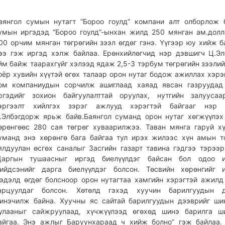
аянгол сумын нутагт “Бороо гоулд” компани алт олборлож 
умын иргэдэд “Бороо гоулд”-ынхан жилд 250 мянган ам.дол
00 орчим мянган төгрөгийн зээл өгдөг гэнэ. Үүгээр юу хийж б
ээ гэж иргэд хэлж байлаа. Ерөнхийлөгчид нэр дэвшигч Ц.Э
йм байж таарахгүйг хэлээд ядаж 2,5-3 тэрбум төгрөгийн зээлий
оёр хувийн хүүтэй өгөх талаар орон нутаг бодож ажиллах хэрэг
ом компаниудын сорчилж ашиглаад хаяад явсан газруудад 
ргэдийг зохион байгуулалттай оруулах, нутгийн залуусаа
эргээлт хийлгэх зэрэг ажлууд хэрэгтэй байгааг нэр 
.Элбэгдорж ярьж байв.Баянгол суманд орон нутаг хөгжүүлэх
өрөнгөөс 280 сая төгрөг хуваарилжээ. Таван мянга гаруй х
уманд энэ хөрөнгө бага байгаа тул ирэх жилээс хүн амын т
ялдуулан өсгөх саналыг Засгийн газарт тавина гэдгээ тэрээр
Даргын тушаасныг иргэд биелүүлдэг байсан бол одоо и
ийдсэнийг дарга биелүүлдэг болсон. Төсвийн хөрөнгийг и
эдэлд өгдөг болсноор орон нутагтаа хамгийн хэрэгтэй ажилд
арцуулдаг болсон. Хөтөлд гэхэд хуучин барилгуудын д
инэчилж байна. Хуучны яс сайтай барилгуудын дээврийг ши
улааныг сайжруулаад, хүчжүүлээд өгөхөд шинэ барилга ш
айгаа. Энэ ажлыг Баруунхараад ч хийж болно” гэж байлаа.