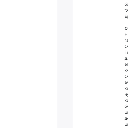
б
“
Е
О
Н
г
с
Т
д
ө
х
с
а
х
н
х
б
ш
д
ш