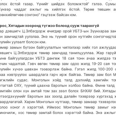
олох ёстой газар. Үүнийг шийдэх боломжтой” гэлээ. Сумы
Хүнээр чаддаг ажлыг нь хийлгэх ёстой. Төрөө төвшин а
рөнхийлөгчөө сонгоно” гэцгээж байсан юм.
рос, Хятадын хооронд түгжээ болоод сууж таарахгүй
эр дэвшигч Ц.Элбэгдорж өчигдөр орой УБТЗ-ын Зүүнхараа за
ан замчидтай уулзлаа. Энэ нь түүний орон нутгийн сонгогчидто
үүлийн уулзалт болсон юм.
өмөр замын бүтээн байгуулалтын чиглэлээр хийх гол ажлууда
эвшигч Ц.Элбэгдорж төмөр замчдад танилцууллаа. Жар гару
мнө байгуулагдсан УБТЗ дөнгөж 18 сая тонн ачаа жилдээ т
үчин чадалтай. Гэвч өвгөн төмөр зам одоо жилд 19-20 сая то
үүлийн хүчээ шавхан тээвэрлэж байна. Гэтэл жилд 100-200 
чаа нэвтрүүлэх шаардлага гарч ирж байгаа. Төмөр зам бол 
өгжлийн судас. Монголын хойд талд дэлхийд хамгийн то
утагтай ОХУ, түүний цаахна Европын холбоо байна. Өмнө талд
амгийн олон хүн амтай том зах зээл болох БНХАУ бий. Хятады
үтээгдэхүүнийг Европын зах зээлд далайн тээврээр хүргэхэд 
аардлагатай. Харин Монголын нутгаар, төмөр замаар тээвэрлэ
олоо хоног л хэрэгтэй. Иймээс Монголын төмөр замыг нэ
инэчилж, хос төмөр замтай болох хэрэгтэй байна. Энэ ажлыг