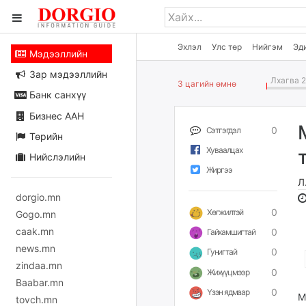
Эхлэл
Улс төр
Нийгэм
Эд
Мэдээллийн
Зар мэдээллийн
Лхагва 2
3 цагийн өмнө
Банк санхүү
Бизнес ААН
0
Сэтгэгдэл
Төрийн
Хуваалцах
Нийслэлийн
Жиргээ
Л
dorgio.mn
0
Хөгжилтэй
Gogo.mn
caak.mn
0
Гайхамшигтай
news.mn
0
Гунигтай
zindaa.mn
0
Жихүүцмээр
Baabar.mn
0
Үзэн ядмаар
М
tovch.mn