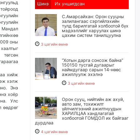
нгуульд
Шинэ
Их уншигдсан
 тойроод
нгуулийн
С.Амарсайхан: Орон сууцны
залилангаас сэргийлэхийн
гуулийн
тулд барилгатай холбоотой бүх
, Мандал
мэдээллийг харуулах шинэ
гийнхөө
цахим систем танилцуулна
2009 оны
3 цагийн өмнө
 хаалтыг
 төгсөн
“Хотын дарга сонсож байна”
гараагаа
150150 тусгай дугаарыг
наймдугаар сарын 14-нөөс
ажиллуулж эхэлнэ
таа хийж
гэж хэлж
3 цагийн өмнө
но. Энэ
энэ хоёр
Орон сууц, нийтийн аж ахуй,
на. Улс
авто зам, тохижилт
л өөдрөг
үйлчилгээний ажилтнуудын
ХАРИЛЦАА хандлагатай
холбоотой ГОМДОЛ их байгааг
дурдлаа
4 цагийн өмнө