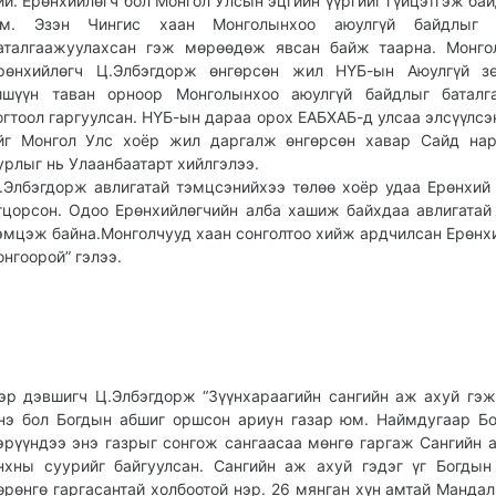
ий. Ерөнхийлөгч бол Монгол Улсын эцгийн үүргийг гүйцэтгэж бай
м. Эзэн Чингис хаан Монголынхоо аюулгүй байдлыг 
аталгаажуулахсан гэж мөрөөдөж явсан байж таарна. Монго
рөнхийлөгч Ц.Элбэгдорж өнгөрсөн жил НҮБ-ын Аюулгүй зө
ишүүн таван орноор Монголынхоо аюулгүй байдлыг баталг
огтоол гаргуулсан. НҮБ-ын дараа орох ЕАБХАБ-д улсаа элсүүлсэ
йг Монгол Улс хоёр жил даргалж өнгөрсөн хавар Сайд нар
урлыг нь Улаанбаатарт хийлгэлээ.
.Элбэгдорж авлигатай тэмцсэнийхээ төлөө хоёр удаа Ерөнхий
гцорсон. Одоо Ерөнхийлөгчийн алба хашиж байхдаа авлигатай
эмцэж байна.Монголчууд хаан сонголтоо хийж ардчилсан Ерөнх
онгоорой” гэлээ.
эр дэвшигч Ц.Элбэгдорж “Зүүнхараагийн сангийн аж ахуй гэж
нэ бол Богдын абшиг оршсон ариун газар юм. Наймдугаар Б
эрүүндээ энэ газрыг сонгож сангаасаа мөнгө гаргаж Сангийн 
нхны суурийг байгуулсан. Сангийн аж ахуй гэдэг үг Богдын
өрөнгө гаргасантай холбоотой нэр. 26 мянган хүн амтай Мандал