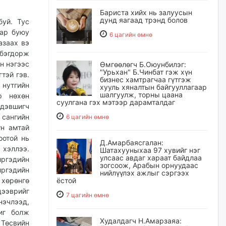
Бариста хийх нь залуусын
дунд яагаад трэнд болов
буй. Тус
лар буюу
6 цагийн өмнө
азаах вэ
лбэгдорж
н нэгээс
Өмгөөлөгч Б.Оюунбилэг:
"Урьхан" Б.Чинбат гэж хүн
тэй гэв.
бизнес хамтрагчаа гүтгэж
нутгийн
хууль хяналтын байгууллагаар
шалгуулж, торны цаана
р нөхөн
суулгана гэх мэтээр дарамталдаг
дэвшигч
 сангийн
6 цагийн өмнө
үн амтай
оотой нь
Д.Амарбаясгалан:
 хэллээ.
Шатахууныхаа 97 хувийг нэг
улсаас авдаг хараат байдлаа
ргэдийн
зогсоож, Арабын орнуудаас
ргэдийн
нийлүүлэх ажлыг сэргээх
 хөрөнгө
ёстой
ээврийг
7 цагийн өмнө
нэчлээд,
иг болж
Худалдагч Н.Амарзаяа:
 Төсвийн