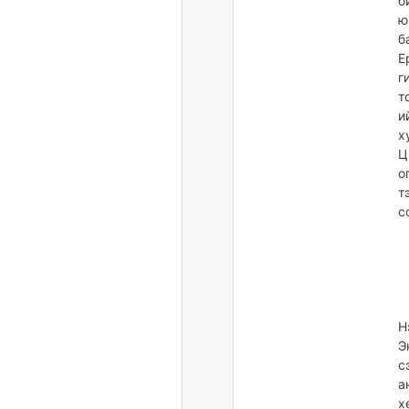
б
ю
б
Е
г
т
и
х
Ц
о
т
с
Н
Э
с
а
х