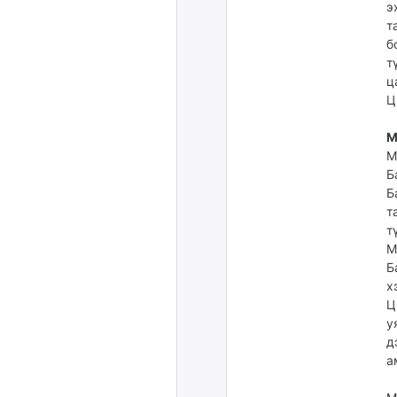
э
т
б
т
ц
Ц
М
М
Б
Б
т
т
М
Б
х
Ц
у
д
а