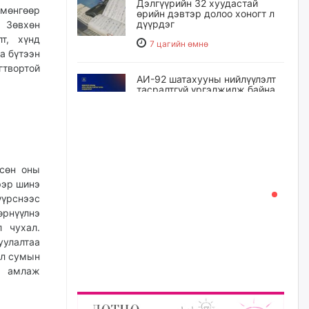
Дэлгүүрийн 32 хуудастай
 мөнгөөр
өрийн дэвтэр долоо хоногт л
дүүрдэг
 Зөвхөн
лт, хүнд
7 цагийн өмнө
а бүтээн
гтвортой
АИ-92 шатахууны нийлүүлэлт
тасралтгүй үргэлжилж байна
7 цагийн өмнө
I ангийн цахим бүртгэл энэ
сарын 17-ноос эхэлнэ
рсөн оны
8 цагийн өмнө
ээр шинэ
үүрснээс
өрнүүлнэ
Үндсэн хууль зөрчсөн
л чухал.
Х.Булгантуяа, үндэсний эв
уулалтаа
нэгдэлд харшилсан
М.Нарантуяа-Нара нарт хэзээ
ол сумын
хариуцлага тооцох вэ?
э амлаж
8 цагийн өмнө