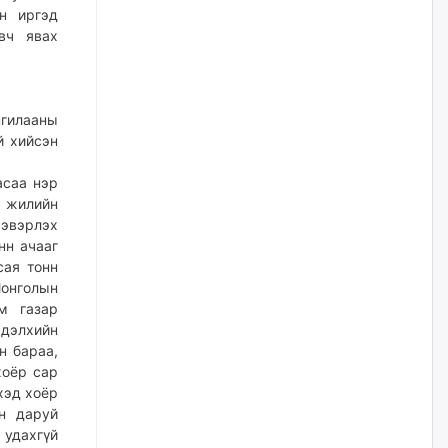
жилийн ойд зориулсан
н иргэд
наадмыг хойшлуулав
вч явах
өчигдѳр
Монгол Улсад 162 вагон - 9720
тонн АИ-92 орж иржээ
нгилааны
й хийсэн
өчигдѳр
асаа нэр
й жилийн
Jade Gas: 1.1 тэрбум австрали
долларын санхүүжилтийн
ээвэрлэх
эцсийн гэрээг есдүгээр сард
нн ачааг
байгуулбал Тавантолгойн
метан хийн үйлдвэрлэлийн
сая тонн
өрөмдлөгийг 2027 онд эхлүүлнэ
Монголын
м газар
өчигдѳр
 дэлхийн
н бараа,
Ханын материалд эхний
хоёр сар
ээлжийн 6 блок орон сууцны
барилга угсралтын ажил
хэд хоёр
үргэлжилж байна
н даруй
 удахгүй
өчигдѳр