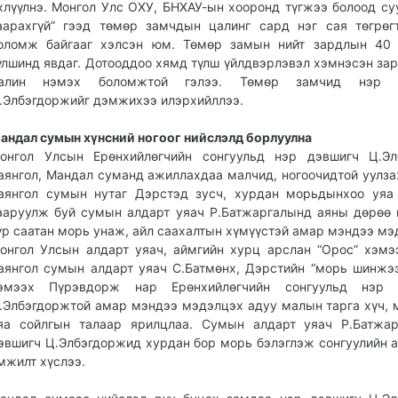
хлүүлнэ. Монгол Улс ОХУ, БНХАУ-ын хооронд түгжээ болоод с
аарахгүй” гээд төмөр замчдын цалинг сард нэг сая төгрөг
оломж байгааг хэлсэн юм. Төмөр замын нийт зардлын 40 
үлшинд явдаг. Дотооддоо хямд түлш үйлдвэрлэвэл хэмнэсэн за
алин нэмэх боломжтой гэлээ. Төмөр замчид нэр д
.Элбэгдоржийг дэмжихээ илэрхийллээ.
андал сумын хүнсний ногоог нийслэлд борлуулна
онгол Улсын Ерөнхийлөгчийн сонгуульд нэр дэвшигч Ц.Эл
аянгол, Мандал суманд ажиллахдаа малчид, ногоочидтой уулза
аянгол сумын нутаг Дэрстэд зусч, хурдан морьдынхоо уяа
ааруулж буй сумын алдарт уяач Р.Батжаргалынд аяны дөрөө
үр саатан морь унаж, айл саахалтын хүмүүстэй амар мэндээ мэ
онгол Улсын алдарт уяач, аймгийн хурц арслан “Орос” хэмэ
аянгол сумын алдарт уяач С.Батмөнх, Дэрстийн “морь шинжээ
эмээх Пүрэвдорж нар Ерөнхийлөгчийн сонгуульд нэр 
.Элбэгдоржтой амар мэндээ мэдэлцэх адуу малын тарга хүч,
яа сойлгын талаар ярилцлаа. Сумын алдарт уяач Р.Батжар
эвшигч Ц.Элбэгдоржид хурдан бор морь бэлэглэж сонгуулийн 
мжилт хүслээ.