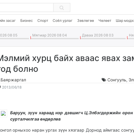
ийн засаг
Бизнес
Спорт
Соёл урлаг
Зөвлөгөө
Чөлөөт
Шар мэдэ
026 08 05
Мягмар 2026 08 04
Даваа 2026 08 03
Ням
Мэлмий хурц байх аваас явах за
тод болно
.Баяржаргал
Сонгууль
,
Эл
2013-
2026-
2013/06/18
06-
08-
18
06
21:46:14
19:43:44
Баруун, зүүн хараад нэр дэвшигч Ц.Элбэгдоржийн орон
сурталчилгаа өндөрлөв
онгол орныхоо наран ургах зүүн хязгаар Дорнод аймгаас сонгу