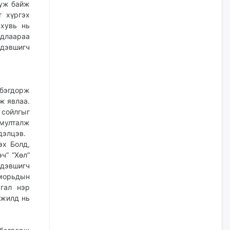
ууж байж
т хүргэх
Цагдаагийн дэд хурандаа
хувь нь
Д.Будзаан: Хүүхдийн эсрэг
бэлгийн хүчирхийлэл үйлдвэл
рдлаараа
бүх насаар нь хорих ял
эвшигч
оногдуулах хуулийн
зохицуулалттай
өчигдѳр
бэгдорж
“Аяллын газрын зураг”-ийн
ж явлаа.
хэвлэмэл хувилбарыг Голомт
 сойлгыг
банкны салбараас үнэ
төлбөргүй авах боломжтой
 мулталж
дэлцэв.
өчигдѳр
эх Болд,
ч” “Хөл”
ЕБС-ийн захирлын үүргийг түр
дэвшигч
орлон гүйцэтгэгч
 морьдын
манаачтайгаа бүлэглэн
эзэмшлийнх нь дансаар заал,
гал нэр
зогсоолын төлбөр ₮121.5
ажилд нь
саяыг авчээ
өчигдѳр