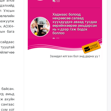
даг алба
59
дэлхийд
ХЗДХ-ын сайд С.Амарсайхан:
л Улсын
Авлигаар авсан хөрөнгийг
Хадмаас болоод
влөлийн
хурааж, нийгмийн сайн
нөхрөөсөө салаад
сайхны хөгжилд зориулах
аажуулж
хүүхдүүдээ аваад тусдаа
бөгөөд үүнийг хэд хэдэн эрх
өөрийнхөөрөө амьдарсан
н. АОХН-
бүхий байгууллагаас санал авна
нь ч дээр гэж бодох
ын бага
боллоо
өчигдѳр
91
 сайдаас
 тууштай
Шатахууныг олдож байгаа
газраас нь л авч байна. Үнэ
ийлөгчөө
тарифаас илүү хангамж дээр
Захидал илгээх бол энд дарна уу !
анхаарч байна
өчигдѳр
Ц.Будханд: Дүүгээ гараад
ирнэ гэж итгэж хүлээсээр
долоон сарын хугацаа
 байсан.
өнгөрлөө
огд амьд
өчигдѳр
аж ахуйн
 сангаас
Барилгын салбарын 100
 сум хот