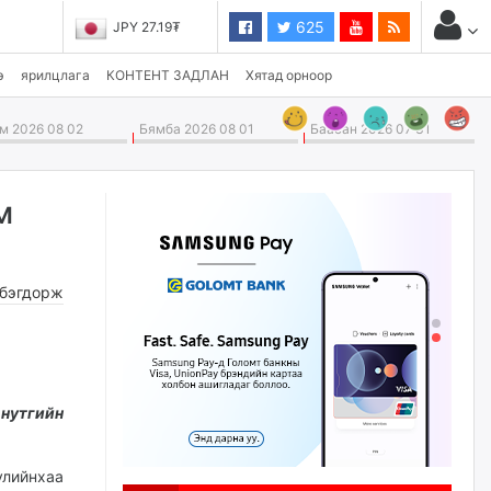
625
JPY 27.19₮
э
ярилцлага
КОНТЕНТ ЗАДЛАН
Хятад орноор
 2026 08 02
Бямба 2026 08 01
Баасан 2026 07 31
м
бэгдорж
 нутгийн
улийнхаа