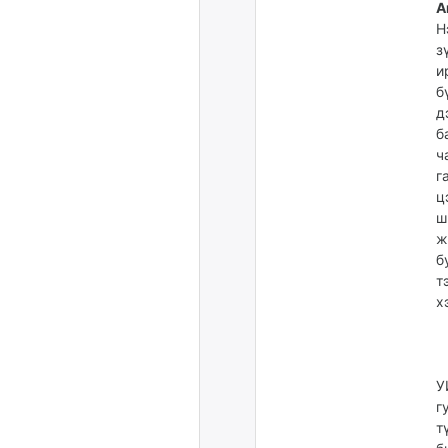
А
Н
з
и
б
д
б
ч
г
ц
ш
ж
б
т
х
У
г
т