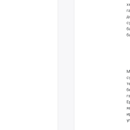
х
г
д
с
б
б
М
с
т
б
г
Е
я
и
ү