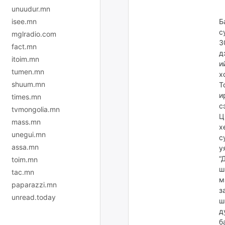
unuudur.mn
isee.mn
Б
с
mglradio.com
3
fact.mn
д
itoim.mn
и
tumen.mn
х
shuum.mn
Т
и
times.mn
с
tvmongolia.mn
Ц
mass.mn
х
unegui.mn
с
assa.mn
у
“
toim.mn
ш
tac.mn
м
paparazzi.mn
з
unread.today
ш
д
б