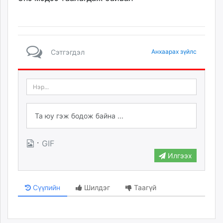
Сэтгэгдэл
Анхаарах зүйлс
·
GIF
Илгээх
Сүүлийн
Шилдэг
Таагүй