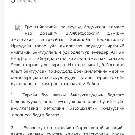
2013-
2026-
2013/06/19
ikon.mn
06-
08-
mnb.mn
19
08
Livetv.mn
16:22:10
02:27:09
Ерөнхийлөгчийн сонгуульд Ардчилсан намаас
Eguur.mn
нэр дэвшигч Ц.Элбэгдоржийг дэмжин
24tsag.mn
ажиллахаа илэрхийлж Хөгжлийн Бэрхшээлтэй
shuud.mn
Иргэдийн төлөө үйл ажиллагаа явуулдаг иргэний
eagle.mn
нийгмийн байгууллагын удирдлагууд өнөөдөр АН-ын
ergelt.mn
ЕНБДарга Ц.Оюундарьтай хамтран ажиллах санамж
бичигт гарын үсэг зурлаа. Нэр дэвшигч Ц.Элбэгдорж
zarig.mn
ялалт байгуулсан тохиолдолд Ерөнхийлөгчийн мөрийн
today.mn
хөтөлбөрт дараах асуудлуудыг тусган, бүрэн эрхийн
zuv.mn
хугацаанд нь хамтран ажиллах юм байна.
mminfo.mn
1. Төрийн бүх шатны байгуулагуудын бодлого
ugluu.mn
боловсруулах, хэрэгжүүлэх, хяналт тавих бүхий л үйл
urlag.mn
ажиллагаанд хөгжлийн бэрхшээлтэй хүмүүсийн
unen.mn
оролцоог бодит болгох
asu.mn
shudarga.mn
2. Өнөөг хүртэл хөгжлийн бэрхшээлтэй иргэдийг
shuurhai.mn
өвчтөн халамж хүртэгч хэмээн тодорхойлж ирсэн