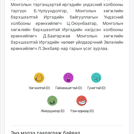
Монголын тэргэнцэртэй иргэдийн үндэсний холбооны
тэргүүн Б.Чулуундолгор, Монголын хөгжлийн
бэрхшээлтэй Иргэдийн байгууллагын Үндэсний
холбооны ерөнхийлөгч Ц.Оюунбаатар, Монголын
хөгжлийн бэрхшээлтэй Иргэдийн нэгдсэн холбооны
ерөнхийлөгч Д.Баатаржав Монголын хөгжлийн
бэрхшээлтэй Иргэдийн чөлөөт үйлдвэрчний Эвлэлийн
ерөнхийлөгч Л.Энхбаяр нар гарын үсэг зурлаа.
Хөгжилтэй (
0
)
Гайхамшигтай (
0
)
Гунигтай (
0
)
Жихүүцмээр (
0
)
Үзэн ядмаар (
0
)
Энэ мэдээ таалагдаж байвал