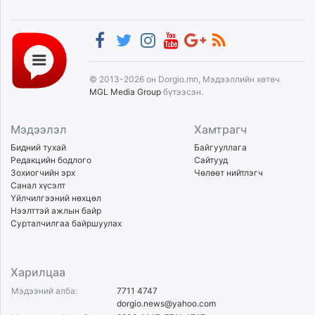
© 2013-2026 он Dorgio.mn, Мэдээллийн хөтөч
MGL Media Group
бүтээсэн.
Мэдээлэл
Хамтрагч
Бидний тухай
Байгууллага
Редакцийн бодлого
Сайтууд
Зохиогчийн эрх
Чөлөөт нийтлэгч
Санал хүсэлт
Үйлчилгээний нөхцөл
Нээлттэй ажлын байр
Сурталчилгаа байршуулах
Харилцаа
Мэдээний алба:
7711 4747
dorgio.news@yahoo.com