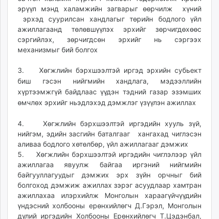
unuudur.mn
эрүүл мэнд халамжийн загварыг өөрчилж хүний
эрхэд суурилсан хандлагыг төрийн бодлого үйл
isee.mn
ажиллагаанд төлөвшүүлэх эрхийг зөрчигдөхөөс
mglradio.com
сэргийлэх, зөрчигдсөн эрхийг нь сэргээх
fact.mn
механизмыг бий болгох
itoim.mn
tumen.mn
3. Хөгжлийн бэрхшээлтэй иргэд эрхийн субьект
биш гэсэн нийгмийн хандлага, мэдээллийн
shuum.mn
хүртээмжгүй байдлаас үүдэн тэдний газар эзэмших
times.mn
өмчлөх эрхийг ньэдлэхэд дэмжлэг үзүүлэн ажиллах
tvmongolia.mn
mass.mn
4. Хөгжлийн бэрхшээлтэй иргэдийн хууль зүй,
unegui.mn
нийгэм, эдийн засгийн баталгааг хангахад чиглэсэн
assa.mn
аливаа бодлого хөтөлбөр, үйл ажиллагааг дэмжих
5. Хөгжлийн бэрхшээлтэй иргэдийн чиглэлээр үйл
toim.mn
ажиллагаа явуулж байгаа иргэний нийгмийн
tac.mn
байгууллагуудыг дэмжих эрх зүйн орчныг бий
paparazzi.mn
болгоход дэмжиж ажиллах зэрэг асуудлаар хамтран
unread.today
ажиллахаа илэрхийлж Монголын хараагүйчүүдийн
үндэсний холбооны ерөнхийлөгч Д.Гэрэл, Монголын
дүлий иргэдийн Холбооны Ерөнхийлөгч Т.Цэдэнбал,