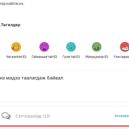
лэрхийлжээ.
.Төгөлдөр
Хөгжилтэй (
0
)
Гайхамшигтай (
0
)
Гунигтай (
0
)
Жихүүцмээр (
0
)
Үзэн ядмаа
нэ мэдээ таалагдаж байвал
Сэтгэгдэлүүд (23)
Анхаара