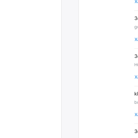
Х
g
Х
H
Х
b
Х