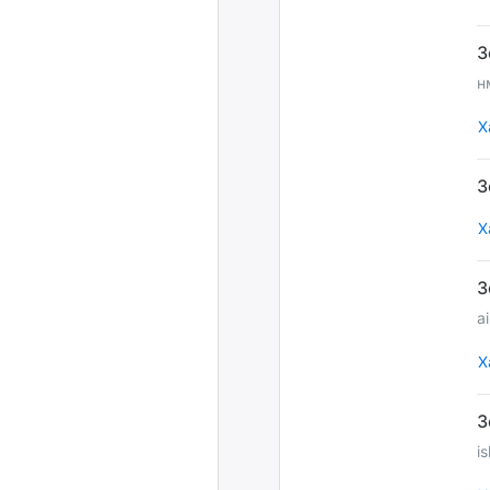
н
Х
Х
a
Х
i