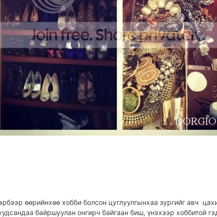
эрбээр өөрийнхөө хобби болсон цуглуулгынхаа зургийг авч цах
уудсандаа байршуулан онгирч байгаан биш, үнэхээр хоббитой гэ