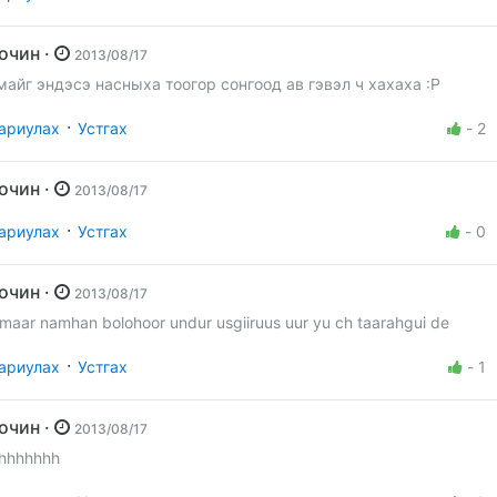
Зочин ·
2013/08/17
майг эндэсэ насныха тоогор сонгоод ав гэвэл ч хахаха :P
·
ариулах
Устгах
-
2
Зочин ·
2013/08/17
·
ариулах
Устгах
-
0
Зочин ·
2013/08/17
imaar namhan bolohoor undur usgiiruus uur yu ch taarahgui de
·
ариулах
Устгах
-
1
Зочин ·
2013/08/17
shhhhhhh