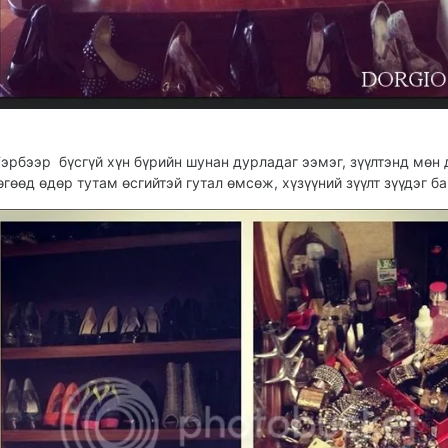
эрбээр бүсгүй хүн бүрийн шунан дурладаг ээмэг, зүүлтэнд мөн 
өгөөд өдөр тутам өсгийтэй гутал өмсөж, хүзүүний зүүлт зүүдэг б