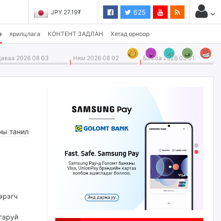
625
JPY 27.19₮
э
ярилцлага
КОНТЕНТ ЗАДЛАН
Хятад орноор
аваа 2026 08 03
Ням 2026 08 02
Бямба 2026 08 01
ны танил
эрэгч
 гаруй