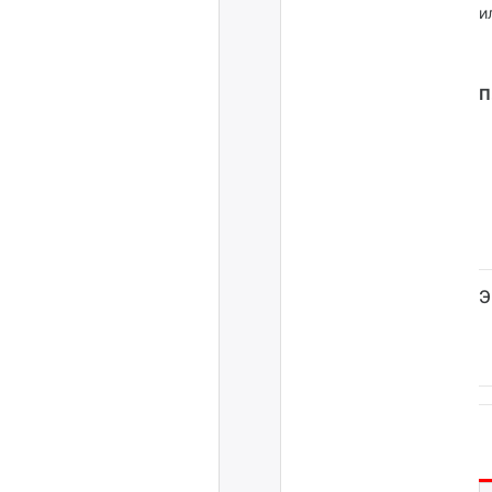
и
П
Э