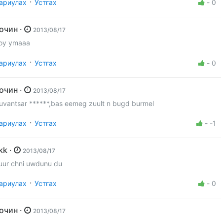
·
ариулах
Устгах
-
0
Зочин ·
2013/08/17
oy ymaaa
·
ариулах
Устгах
-
0
Зочин ·
2013/08/17
uvantsar ******,bas eemeg zuult n bugd burmel
·
ариулах
Устгах
-
-1
kkk ·
2013/08/17
uur chni uwdunu du
·
ариулах
Устгах
-
0
Зочин ·
2013/08/17