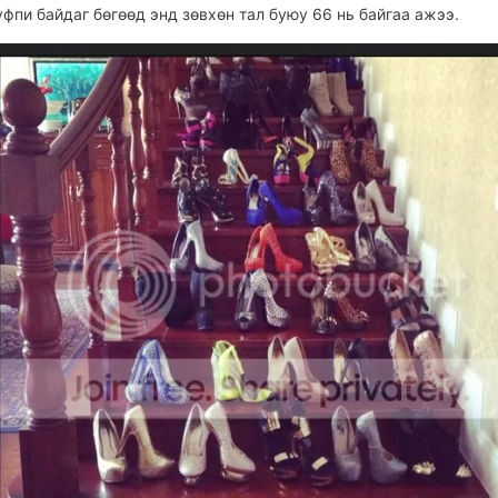
уфпи байдаг бөгөөд энд зөвхөн тал буюу 66 нь байгаа ажээ.