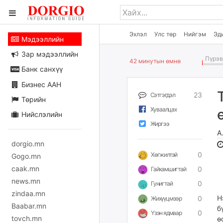
Эхлэл
Улс төр
Нийгэм
Эд
Мэдээллийн
Зар мэдээллийн
Пүрэв 
42 минутын өмнө
Банк санхүү
Бизнес ААН
23
Сэтгэгдэл
Төрийн
Хуваалцах
Нийслэлийн
Жиргээ
А
dorgio.mn
0
Хөгжилтэй
Gogo.mn
caak.mn
0
Гайхамшигтай
news.mn
0
Гунигтай
zindaa.mn
Н
0
Жихүүцмээр
Baabar.mn
б
0
Үзэн ядмаар
tovch.mn
ө