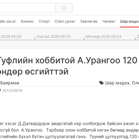
ийн засаг
Бизнес
Спорт
Соёл урлаг
Зөвлөгөө
Чөлөөт
Шар мэдэ
2026 08 06
Лхагва 2026 08 05
Мягмар 2026 08 04
Д
Туфлийн хоббитой А.Урангоо 120
өндөр өсгийттэй
.Баярмаа
Шар мэдээ
,
Ол
2013-
2026-
2013/08/16
08-
08-
16
07
19:29:37
17:00:09
эг хэсэг Д.Дагвардорж аваргатай нэр холбогдож байсан ажил х
үсгүй бол А.Урангоо. Тэрбээр олон хоббитой нэгэн бөгөөд өндөр
сгийтийн бүхэл бүтэн цуглуулагатай гэнэ. Түүний цуглуулгад 120