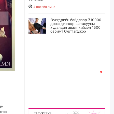
4 цагийн өмнө
Өчигдрийн байдлаар ₮10000
доош дүнгээр шатахууны
худалдан авалт хийсэн 1500
баримт бүртгэгджээ
4 цагийн өмнө
Шатахуун олголтыг 50,000
төгрөгөөр хязгаарласныг
нэмэгдүүлж 100,000 төгрөгт
хүргэхээр судалж байгаа
5 цагийн өмнө
Ц.Сандаг-Очир: COP17 ба
COP31 хурлын уялдаа нь
Риогийн гурван конвенцын
нэгдсэн хэрэгжилтийг ахиулах
чухал алхам болно
им
5 цагийн өмнө
дгээ