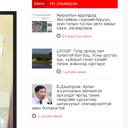
Шинэ
Их уншигдсан
Амралтын өдрүүдэд
Энхтайвны гүүрний баруун,
зүүн талын туслах авто замыг
хааж, засварлана
42 минутын өмнө
ЦУОШГ: Голд ороод хөл
тулахгүй бол буц. Усны урсгал,
нүх, хуйлрал гэнэт хүнийг
татаж живэхэд хүргэдэг
1 цагийн өмнө
Б.Дашпүрэв: Аялал
жуулчлалын үйлчилгээ
эрхэлдэг иргэд таних
тэмдгийн хүрээгээр
шатахууныг хязгаарлалтгүй
авах боломжтой
3 цагийн өмнө