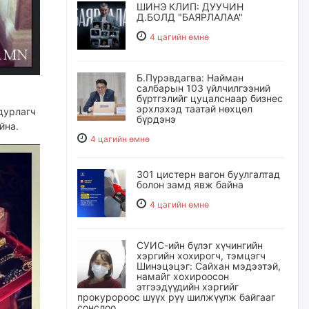
ШИНЭ КЛИП: ДУУЧИН
Д.БОЛД "БАЯРЛАЛАА"
4 цагийн өмнө
Б.Пүрэвдагва: Найман
салбарын 103 үйлчилгээний
бүртгэлийг цуцалснаар бизнес
эрхлэхэд таатай нөхцөл
дурлагч
бүрдэнэ
айна.
4 цагийн өмнө
301 цистерн вагон буулгалтад
болон замд явж байна
4 цагийн өмнө
СУИС-ийн бүлэг хүчингийн
хэргийн хохирогч, тэмцэгч
Шинэцэцэг: Сайхан мэдээтэй,
намайг хохироосон
этгээдүүдийн хэргийг
прокуророос шүүх рүү шилжүүлж байгааг
сонслоо