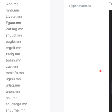
т
ikon.mn
Сурталчилгаа
mnb.mn
Livetv.mn
Eguur.mn
24tsag.mn
shuud.mn
eagle.mn
ergelt.mn
zarig.mn
today.mn
zuv.mn
mminfo.mn
ugluu.mn
urlag.mn
unen.mn
asu.mn
shudarga.mn
shuurhai.mn