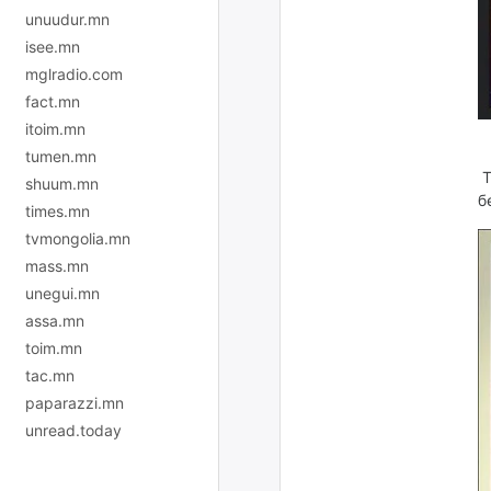
unuudur.mn
isee.mn
mglradio.com
fact.mn
itoim.mn
tumen.mn
Т
shuum.mn
б
times.mn
tvmongolia.mn
mass.mn
unegui.mn
assa.mn
toim.mn
tac.mn
paparazzi.mn
unread.today