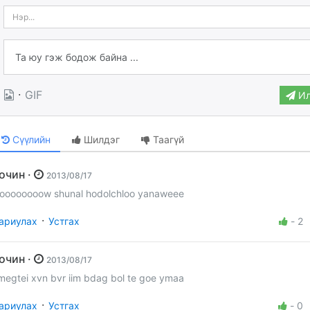
·
GIF
Ил
Сүүлийн
Шилдэг
Таагүй
Зочин ·
2013/08/17
oooooooow shunal hodolchloo yanaweee
·
ариулах
Устгах
-
2
Зочин ·
2013/08/17
megtei xvn bvr iim bdag bol te goe ymaa
·
ариулах
Устгах
-
0