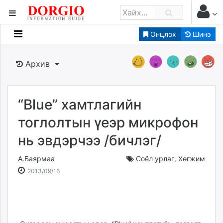
Онцлох
Шинэ
Мэдээллийн
Зар мэдээллийн
Архив
Банк санхүү
Бизнес ААН
Төрийн
“Blue” хамтлагийн
Нийслэлийн
тоглолтын үеэр микрофон
нь эвдэрчээ /бичлэг/
dorgio.mn
Gogo.mn
А.Баярмаа
Соёл урлаг
,
Хөгжим
caak.mn
2013-
2026-
2013/09/16
news.mn
09-
08-
16
09
zindaa.mn
19:15:08
02:20:05
Baabar.mn
tovch.mn