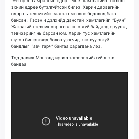
Өнгөрсөн амралтын өдөр “Blue” хамтлагийн тоглолт
ikon.mn
эхний өдрөө бүтэлгүйтсэн билээ. Харин дараагийн
mnb.mn
өдөр нь техникийн саатал өмнөхөө бодоход бага
байсан . Гэсэн ч дэлхийд данстай хамтлагийг “Буян”
Livetv.mn
Жагаагийн техник хэрэгсэл нь эвгүй байдалд оруулж,
Eguur.mn
тэвчээрийг нь барсан юм. Харин тус хамтлагийн
24tsag.mn
шүтэн бишрэгчид болон үзэгчид энэхүү эвгүй
shuud.mn
байдлыг “авч гарч” байгаа харагдана лээ.
eagle.mn
Тэд дахиж Монголд ирвэл тоглолт хийхгүй л гэх
ergelt.mn
байдаа
zarig.mn
today.mn
zuv.mn
mminfo.mn
ugluu.mn
urlag.mn
unen.mn
asu.mn
shudarga.mn
shuurhai.mn