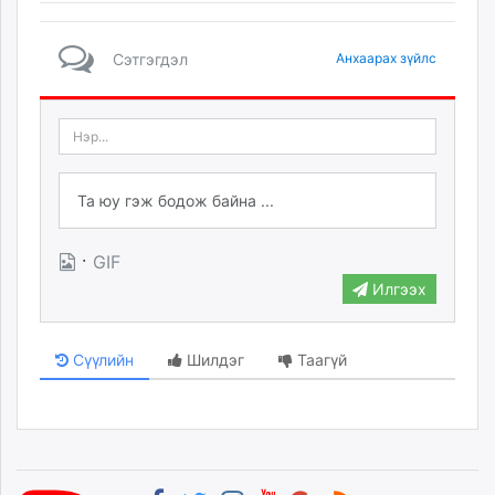
Сэтгэгдэл
Анхаарах зүйлс
·
GIF
Илгээх
Сүүлийн
Шилдэг
Таагүй