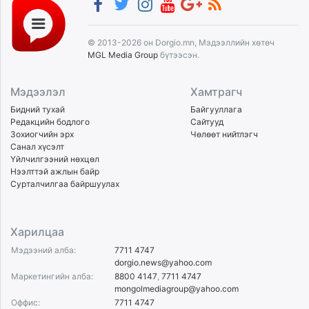
© 2013-2026 он Dorgio.mn, Мэдээллийн хөтөч
MGL Media Group
бүтээсэн.
Мэдээлэл
Хамтрагч
Бидний тухай
Байгууллага
Редакцийн бодлого
Сайтууд
Зохиогчийн эрх
Чөлөөт нийтлэгч
Санал хүсэлт
Үйлчилгээний нөхцөл
Нээлттэй ажлын байр
Сурталчилгаа байршуулах
Харилцаа
Мэдээний алба:
7711 4747
dorgio.news@yahoo.com
Маркетингийн алба:
8800 4147
,
7711 4747
mongolmediagroup@yahoo.com
Оффис:
7711 4747