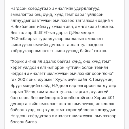
ikon.mn
Нэгдсэн хоёрдугаар эмнэлгийн удирдлагууд
mnb.mn
эмнэлэгтээ онц хүнд, хүнд гэмт хэрэг үйлдсэн
Livetv.mn
ялтнуудыг хэвтүүлэн эмчлэхээс татгалзсан хэдий ч
Eguur.mn
Н.Энхбаярыг ийнхүү хүлээн авч, эмчлэхээр болжээ.
Энэ талаар ШШГЕГ-ын дарга Д.Ядамдорж
24tsag.mn
“Н.Энхбаярыг гуравдугаар шатлалын эмнэлэгт
shuud.mn
шилжүүлэх эмчийн дүгнэлт гарсан тул нэгдсэн
eagle.mn
хоёрдугаар эмнэлэгт шилжүүлээд байна” гэжээ.
ergelt.mn
“Хорих ангид ял эдэлж байгаа хүнд, онц хүнд гэмт
zarig.mn
хэрэг үйлдсэн ялтныг орон нутгийн болон төвийн
today.mn
нэгдсэн эмнэлэгт шилжүүлэн эмчлэхийг хориглоно”
zuv.mn
гэх 2002 оны журмыг Хууль зүйн сайд Х.Тэмүүжин,
mminfo.mn
Эрүүл мэндийн сайд Н.Удвал нар өнгөрсөн нэгдүгээр
ugluu.mn
сарын 15-нд хамтарсан тушаал гаргаж, хүчингүй
болгосон. Энэ шийдвэртэй холбоотойгоор Хорих 401
urlag.mn
дүгээр ангийн эмнэлэгт хэвтэн эмчлүүлж, ял эдэлж
unen.mn
байсан хүнд, онц хүнд гэмт хэрэг үйлдсэн ялтнуудыг
asu.mn
Нэгдсэн хоёрдугаар эмнэлэгт шилжүүлж, эмчлэхээр
shudarga.mn
болсон билээ.
shuurhai.mn