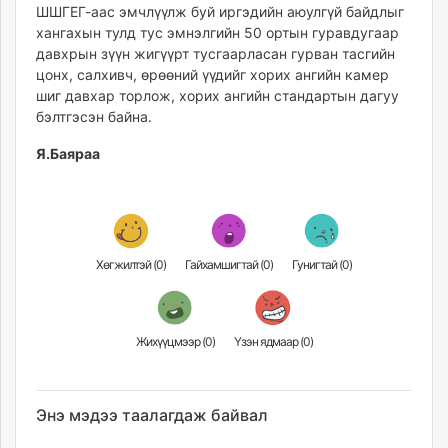
ШШГЕГ-аас эмчлүүлж буй иргэдийн аюулгүй байдлыг
unuudur.mn
хангахын тулд тус эмнэлгийн 50 ортын гуравдугаар
isee.mn
давхрын зүүн жигүүрт тусгаарласан гурван тасгийн
mglradio.com
цонх, салхивч, өрөөний үүдийг хорих ангийн камер
fact.mn
шиг давхар торлож, хорих ангийн стандартын дагуу
бэлтгэсэн байна.
itoim.mn
tumen.mn
Я.Баяраа
shuum.mn
times.mn
tvmongolia.mn
mass.mn
Хөгжилтэй (
0
)
Гайхамшигтай (
0
)
Гунигтай (
0
)
unegui.mn
assa.mn
toim.mn
tac.mn
Жихүүцмээр (
0
)
Үзэн ядмаар (
0
)
paparazzi.mn
unread.today
Энэ мэдээ таалагдаж байвал