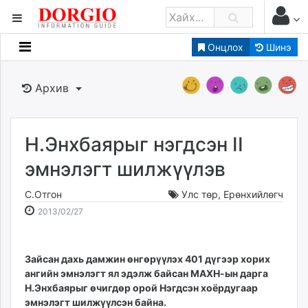
Онцлох
Шинэ
Мэдээллийн
Зар мэдээллийн
Архив
Банк санхүү
Бизнес ААН
Төрийн
Н.Энхбаярыг нэгдсэн II
Нийслэлийн
эмнэлэгт шилжүүлэв
С.Отгон
Улс төр
,
Ерөнхийлөгч
dorgio.mn
2013-
2026-
2013/02/27
Gogo.mn
02-
08-
caak.mn
27
10
news.mn
06:11:13
12:58:31
Зайсан дахь дамжин өнгөрүүлэх 401 дүгээр хорих
zindaa.mn
ангийн эмнэлэгт ял эдэлж байсан МАХН-ын дарга
Baabar.mn
Н.Энхбаярыг өчигдөр орой Нэгдсэн хоёрдугаар
tovch.mn
эмнэлэгт шилжүүлсэн байна.