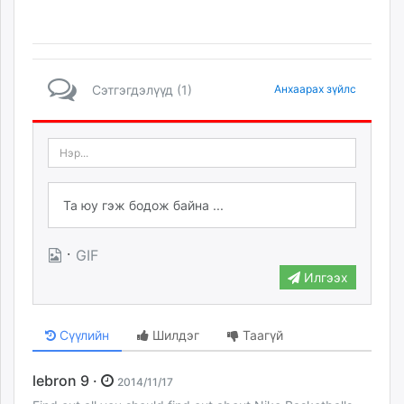
Сэтгэгдэлүүд (1)
Анхаарах зүйлс
·
GIF
Илгээх
Сүүлийн
Шилдэг
Таагүй
lebron 9 ·
2014/11/17