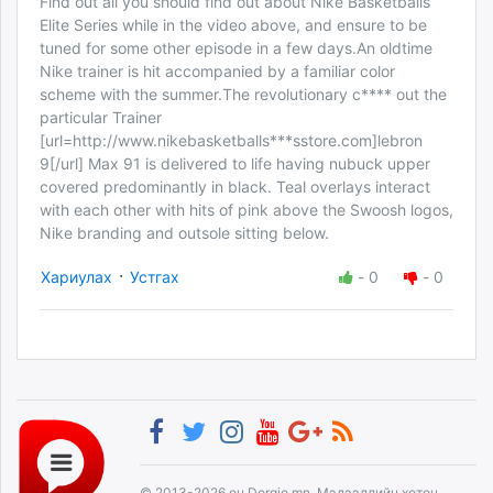
Find out all you should find out about Nike Basketballs
Elite Series while in the video above, and ensure to be
tuned for some other episode in a few days.An oldtime
Nike trainer is hit accompanied by a familiar color
scheme with the summer.The revolutionary c**** out the
particular Trainer
[url=http://www.nikebasketballs***sstore.com]lebron
9[/url] Max 91 is delivered to life having nubuck upper
covered predominantly in black. Teal overlays interact
with each other with hits of pink above the Swoosh logos,
Nike branding and outsole sitting below.
·
Хариулах
Устгах
-
0
-
0
© 2013-2026 он Dorgio.mn, Мэдээллийн хөтөч