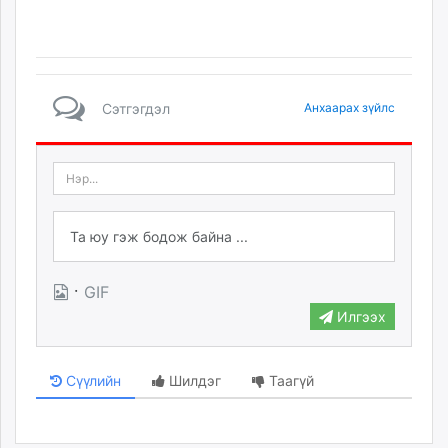
Сэтгэгдэл
Анхаарах зүйлс
·
GIF
Илгээх
Сүүлийн
Шилдэг
Таагүй