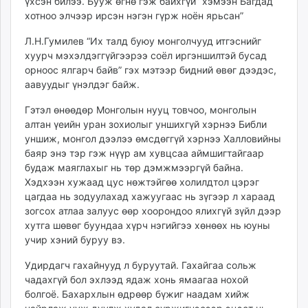
үхсэн билээ. Бууж өгнө гэж байхгүй” хэмээн Багдад
хотноо элчээр ирсэн нэгэн гүрж ноён ярьсан”
Л.Н.Гумилев “Их талд буюу монголчууд итгэснийг
хуурч мэхэлдэггүйгээрээ соёл иргэншилтэй бусад
орноос ялгарч байв” гэх мэтээр бидний өвөг дээдэс,
аавуудыг үнэлдэг байж.
Гэтэл өнөөдөр Монголын нууц товчоо, монголын
алтан үеийн уран зохиолыг уншихгүй хэрнээ Библи
уншиж, монгол дээлээ өмсдөггүй хэрнээ Халловийны
баяр энэ тэр гэж нүүр ам хувцсаа аймшигтайгаар
будаж маяглахыг нь төр дэмжмээргүй байна.
Хэдхээн хужаад цус нөжтэйгөө холилдтол цэрэг
цагдаа нь зодуулахад хажуугаас нь зүгээр л хараад
зогсох атлаа залуус өөр хоорондоо ялихгүй зүйл дээр
хутга шөвөг буундаа хүрч нэгийгээ хөнөөх нь юуны
учир хэний буруу вэ.
Удирдагч гахайнууд л буруутай. Гахайгаа сольж
чадахгүй бол эхлээд ядаж хонь ямаагаа нохой
болгоё. Бахархлын өдрөөр бүжиг наадам хийж