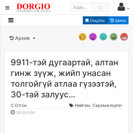
Онцлох
Шинэ
Мэдээллийн
Зар мэдээллийн
Архив
Банк санхүү
Бизнес ААН
Төрийн
9911-тэй дугаартай, алтан
Нийслэлийн
гинж зүүж, жийп унасан
толгойгүй атлаа гүзээтэй,
dorgio.mn
30-тай залуус…
Gogo.mn
caak.mn
С.Отгон
Нийгэм
,
Сэрэмжлүүлэг
news.mn
2013-
2026-
2013/11/10
zindaa.mn
11-
08-
Baabar.mn
10
09
tovch.mn