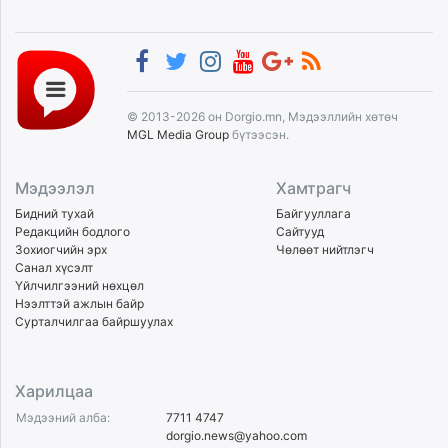
© 2013-2026 он Dorgio.mn, Мэдээллийн хөтөч
MGL Media Group
бүтээсэн.
Мэдээлэл
Хамтрагч
Бидний тухай
Байгууллага
Редакцийн бодлого
Сайтууд
Зохиогчийн эрх
Чөлөөт нийтлэгч
Санал хүсэлт
Үйлчилгээний нөхцөл
Нээлттэй ажлын байр
Сурталчилгаа байршуулах
Харилцаа
Мэдээний алба:
7711 4747
dorgio.news@yahoo.com