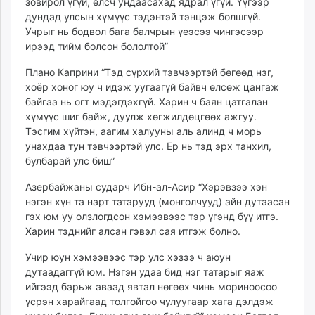
зовирол үгүй, өлсч ундаасахад ядрал үгүй. Үүгээр
дундад улсын хүмүүс тэдэнтэй тэнцэж болшгүй.
Учрыг нь бодвол бага балчрын үеэсээ чингэсээр
ирээд тийм болсон бололтой”
Плано Каприни “Тэд сүрхий тэвчээртэй бөгөөд нэг,
хоёр хоног юу ч идэж уугаагүй байвч өлсөж цангаж
байгаа нь огт мэдэгдэхгүй. Харин ч баян цатгалан
хүмүүс шиг байж, дуулж хөгжилдөцгөөх ажгуу.
Тэсгим хүйтэн, аагим халууны аль алинд ч морь
унахдаа тун тэвчээртэй улс. Ер нь тэд эрх танхил,
булбарай улс биш”
Азербайжаны сударч Ибн-ал-Асир “Хэрэвзээ хэн
нэгэн хүн та нарт татарууд (монголчууд) айн дутаасан
гэх юм уу олзлогдсон хэмээвээс тэр үгэнд бүү итгэ.
Харин тэднийг алсан гэвэл сая итгэж болно.
Учир юун хэмээвээс тэр улс хэзээ ч аюун
дутаадаггүй юм. Нэгэн удаа бид нэг татарыг яаж
ийгээд барьж аваад явтал нөгөөх чинь мориноосоо
үсрэн харайгаад толгойгоо чулуугаар хага дэлдэж