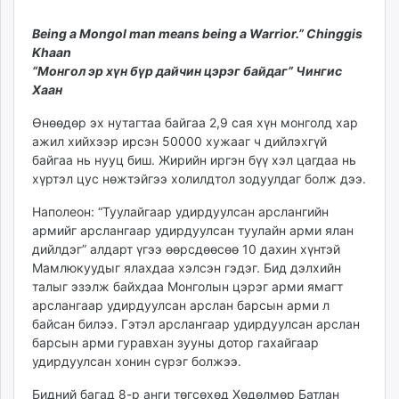
18:13:32
06:49:03
ikon.mn
Being a Mongol man means being a Warrior.” Chinggis
mnb.mn
Khaan
Livetv.mn
“Монгол эр хүн бүр дайчин цэрэг байдаг” Чингис
Eguur.mn
Хаан
24tsag.mn
Өнөөдөр эх нутагтаа байгаа 2,9 сая хүн монголд хар
shuud.mn
ажил хийхээр ирсэн 50000 хужааг ч дийлэхгүй
eagle.mn
байгаа нь нууц биш. Жирийн иргэн бүү хэл цагдаа нь
ergelt.mn
хүртэл цус нөжтэйгээ холилдтол зодуулдаг болж дээ.
zarig.mn
Наполеон: “Туулайгаар удирдуулсан арслангийн
today.mn
армийг арслангаар удирдуулсан туулайн арми ялан
zuv.mn
дийлдэг” алдарт үгээ өөрсдөөсөө 10 дахин хүнтэй
mminfo.mn
Мамлюкуудыг ялахдаа хэлсэн гэдэг. Бид дэлхийн
ugluu.mn
талыг эзэлж байхдаа Монголын цэрэг арми ямагт
urlag.mn
арслангаар удирдуулсан арслан барсын арми л
байсан билээ. Гэтэл арслангаар удирдуулсан арслан
unen.mn
барсын арми гуравхан зууны дотор гахайгаар
asu.mn
удирдуулсан хонин сүрэг болжээ.
shudarga.mn
shuurhai.mn
Бидний багад 8-р анги төгсөхөд Хөдөлмөр Батлан