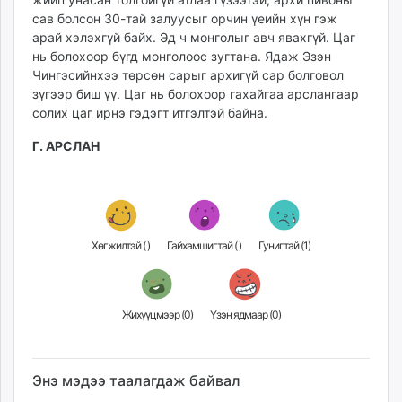
сав болсон 30-тай залуусыг орчин үеийн хүн гэж
арай хэлэхгүй байх. Эд ч монголыг авч явахгүй. Цаг
нь болохоор бүгд монголоос зугтана. Ядаж Эзэн
Чингэсийнхээ төрсөн сарыг архигүй сар болговол
зүгээр биш үү. Цаг нь болохоор гахайгаа арслангаар
солих цаг ирнэ гэдэгт итгэлтэй байна.
Г. АРСЛАН
Хөгжилтэй (
)
Гайхамшигтай (
)
Гунигтай (
1
)
Жихүүцмээр (
0
)
Үзэн ядмаар (
0
)
Энэ мэдээ таалагдаж байвал