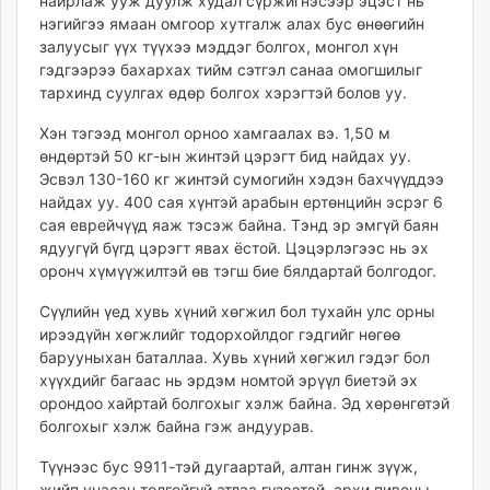
найрлаж ууж дуулж худал сүржигнэсээр эцэст нь
нэгийгээ ямаан омгоор хутгалж алах бус өнөөгийн
залуусыг үүх түүхээ мэддэг болгох, монгол хүн
гэдгээрээ бахархах тийм сэтгэл санаа омогшилыг
тархинд суулгах өдөр болгох хэрэгтэй болов уу.
Хэн тэгээд монгол орноо хамгаалах вэ. 1,50 м
өндөртэй 50 кг-ын жинтэй цэрэгт бид найдах уу.
Эсвэл 130-160 кг жинтэй сумогийн хэдэн бахчүүддээ
найдах уу. 400 сая хүнтэй арабын ертөнцийн эсрэг 6
сая еврейчүүд яаж тэсэж байна. Тэнд эр эмгүй баян
ядуугүй бүгд цэрэгт явах ёстой. Цэцэрлэгээс нь эх
оронч хүмүүжилтэй өв тэгш бие бялдартай болгодог.
Сүүлийн үед хувь хүний хөгжил бол тухайн улс орны
ирээдүйн хөгжлийг тодорхойлдог гэдгийг нөгөө
барууныхан баталлаа. Хувь хүний хөгжил гэдэг бол
хүүхдийг багаас нь эрдэм номтой эрүүл биетэй эх
орондоо хайртай болгохыг хэлж байна. Эд хөрөнгөтэй
болгохыг хэлж байна гэж андуурав.
Түүнээс бус 9911-тэй дугаартай, алтан гинж зүүж,
жийп унасан толгойгүй атлаа гүзээтэй, архи пивоны