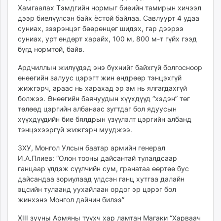
Хамгаалах Тэмдгийн нормыг биеийн тамирын хичээл
unuudur.mn
дээр биелүүлсэн байх ёстой байлаа. Савлуурт 4 удаа
isee.mn
суниах, зээрэнцэг бөөрөнцөг шидэх, гар дээрээ
mglradio.com
суниах, урт өндөрт харайх, 100 м, 800 м-т гүйх гээд
fact.mn
бүгд нормтой, байв.
itoim.mn
Ардчиллын жилүүдэд энэ бүхнийг байхгүй болгосноор
tumen.mn
өнөөгийн залуус цэрэгт жин өндрөөр тэнцэхгүй
shuum.mn
жижгэрч, араас нь харахад эр эм нь ялгагдахгүй
times.mn
болжээ. Өнөөгийн баячуудын хүүхдүүд “хэдэн” төг
tvmongolia.mn
төлөөд цэргийн албанаас зугтдаг бол ядуусын
хүүхдүүдийн бие бялдрын үзүүлэлт цэргийн албанд
mass.mn
тэнцэхээргүй жижгэрч мууджээ.
unegui.mn
assa.mn
ЗХУ, Монгол Улсын баатар армийн генерал
toim.mn
И.А.Плиев: “Олон тооны дайсантай тулалдсаар
ганцаар үлдэж сүүлчийн сум, гранатаа өөртөө бус
tac.mn
дайсандаа зориулаад үлдсэн ганц хутгаа далайн
paparazzi.mn
эцсийн тулаанд уухайлаан ордог эр цэрэг бол
unread.today
жинхэнэ Монгол дайчин билээ”
XIII зууны Армяны түүхч хар ламтан Магаки “Харваач