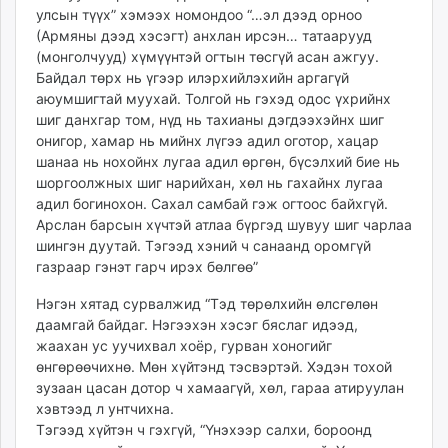
улсын түүх” хэмээх номондоо “…эл дээд орноо
(Армяны дээд хэсэгт) анхлан ирсэн… татаарууд
(монголчууд) хүмүүнтэй огтын төсгүй асан ажгуу.
Байдал төрх нь үгээр илэрхийлэхийн аргагүй
аюумшигтай муухай. Толгой нь гэхэд одос үхрийнх
шиг данхгар том, нүд нь тахианы дэгдээхэйнх шиг
онигор, хамар нь мийнх лүгээ адил оготор, хацар
шанаа нь нохойнх лугаа адил өргөн, бүсэлхий бие нь
шоргоолжных шиг нарийхан, хөл нь гахайнх лугаа
адил богинохон. Сахал самбай гэж огтоос байхгүй.
Арслан барсын хүчтэй атлаа бүргэд шувуу шиг чарлаа
шингэн дуутай. Тэгээд хэний ч санаанд оромгүй
газраар гэнэт гарч ирэх бөлгөө”
Нэгэн хятад сурвалжид “Тэд төрөлхийн өлсгөлөн
даамгай байдаг. Нэгээхэн хэсэг бяслаг идээд,
жаахан ус уучихвал хоёр, гурван хоногийг
өнгөрөөчихнө. Мөн хүйтэнд тэсвэртэй. Хэдэн тохой
зузаан цасан дотор ч хамаагүй, хөл, гараа атируулан
хэвтээд л унтчихна.
Тэгээд хүйтэн ч гэхгүй, “Үнэхээр салхи, бороонд