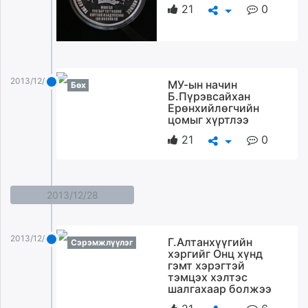
21
0
unuudur.mn
isee.mn
mglradio.com
fact.mn
itoim.mn
2013/12/29
МУ-ын начин
Бөх
Б.Пүрэвсайхан
tumen.mn
Ерөнхийлөгчийн
shuum.mn
цомыг хүртлээ
times.mn
21
0
tvmongolia.mn
mass.mn
unegui.mn
2013/12/28
assa.mn
toim.mn
tac.mn
2013/12/28
Г.Алтанхүүгийн
Сэрэмжлүүлэг
paparazzi.mn
хэргийг Онц хүнд
гэмт хэрэгтэй
unread.today
тэмцэх хэлтэс
шалгахаар болжээ