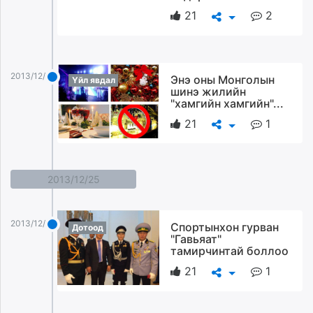
21
2
2013/12/26
Энэ оны Монголын
Үйл явдал
шинэ жилийн
"хамгийн хамгийн"...
21
1
2013/12/25
2013/12/25
Спортынхон гурван
Дотоод
"Гавьяат"
тамирчинтай боллоо
21
1