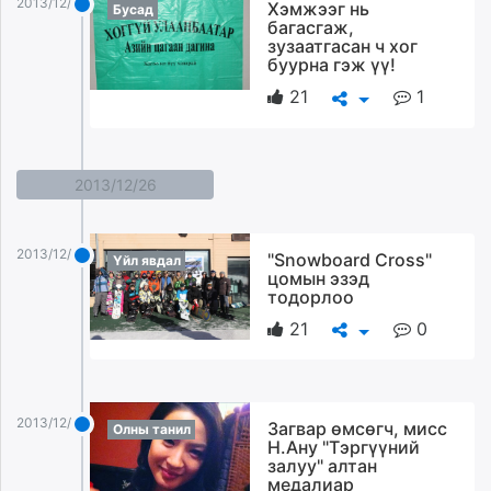
2013/12/27
Хэмжээг нь
Бусад
багасгаж,
зузаатгасан ч хог
буурна гэж үү!
21
1
2013/12/26
2013/12/26
"Snowboard Cross"
Үйл явдал
цомын эзэд
тодорлоо
21
0
2013/12/26
Загвар өмсөгч, мисс
Олны танил
Н.Ану "Тэргүүний
залуу" алтан
медалиар