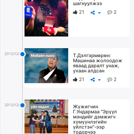
шагнуулжээ
21
2
2013/12/26
Т.Дэлгэрмөрөн:
Мобайл ньюс
Машинаа жолоодож
яваад даралт унаж,
ухаан алдсан
21
2
2013/12/26
Жүжигчин
үйл явдал
Г.Ундармаа "Эрүүл
мэндийг дэмжигч
хүмүүнлэгийн
үйлстэн"-ээр
тодорчээ