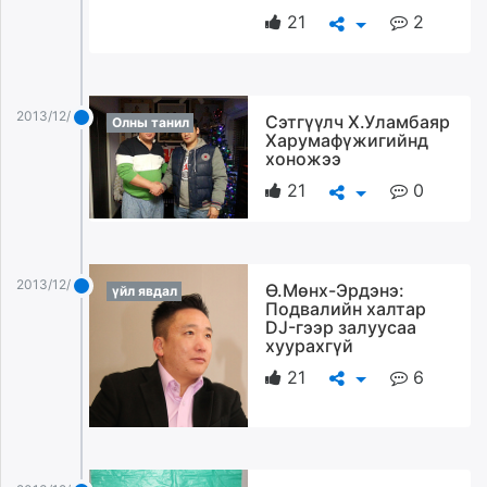
21
2
2013/12/27
Сэтгүүлч Х.Уламбаяр
Олны танил
Харумафүжигийнд
хоножээ
21
0
2013/12/27
Ө.Мөнх-Эрдэнэ:
үйл явдал
Подвалийн халтар
DJ-гээр залуусаа
хуурахгүй
21
6