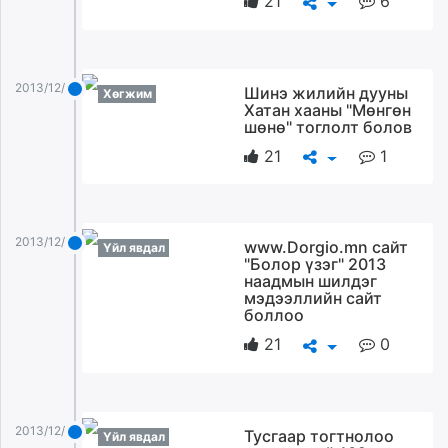
21
6
2013/12/28
Шинэ жилийн дууны
Хөгжим
Хатан хааны "Мөнгөн
шөнө" тоглолт болов
21
1
2013/12/28
www.Dorgio.mn сайт
Үйл явдал
"Болор үзэг" 2013
наадмын шилдэг
мэдээллийн сайт
боллоо
21
0
2013/12/28
Тусгаар тогтнолоо
Үйл явдал