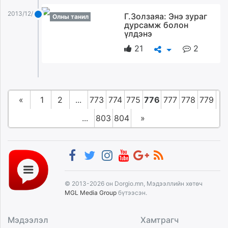
2013/12/25
Г.Золзаяа: Энэ зураг
Олны танил
дурсамж болон
үлдэнэ
21
2
«
1
2
...
773
774
775
776
777
778
779
...
803
804
»
© 2013-2026 он Dorgio.mn, Мэдээллийн хөтөч
MGL Media Group
бүтээсэн.
Мэдээлэл
Хамтрагч