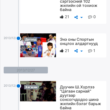
сэргээсний 102
жилийн ой тохиож
байна
21
0
2013/12/28
Энэ оны Спортын
Дотоод
онцлох алдартнууд
21
1
2013/12/27
2013/12/27
Дуучин Ш.Хүрлээ
Хөгжим
"Цагаан сарнай"
дуугаар
сонсогчдодоо шинэ
жилийн бэлэг барьж
байна