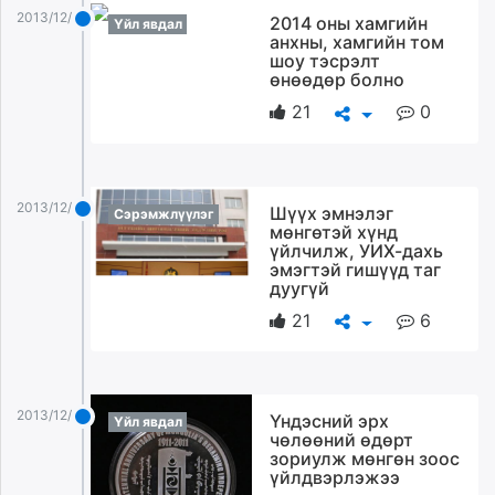
ikon.mn
2013/12/29
2014 оны хамгийн
Үйл явдал
анхны, хамгийн том
mnb.mn
шоу тэсрэлт
Livetv.mn
өнөөдөр болно
Eguur.mn
21
0
24tsag.mn
shuud.mn
eagle.mn
2013/12/29
ergelt.mn
Шүүх эмнэлэг
Сэрэмжлүүлэг
мөнгөтэй хүнд
zarig.mn
үйлчилж, УИХ-дахь
today.mn
эмэгтэй гишүүд таг
дуугүй
zuv.mn
21
6
mminfo.mn
ugluu.mn
urlag.mn
unen.mn
2013/12/29
Үндэсний эрх
Үйл явдал
asu.mn
чөлөөний өдөрт
зориулж мөнгөн зоос
shudarga.mn
үйлдвэрлэжээ
shuurhai.mn