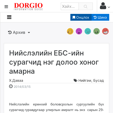
Онцлох
Шинэ
Мэдээллийн
Зар мэдээллийн
Архив
Банк санхүү
Бизнес ААН
Төрийн
Нийслэлийн ЕБС-ийн
Нийслэлийн
сурагчид нэг долоо хоног
амарна
dorgio.mn
Gogo.mn
Х.Даваа
Нийгэм
,
Бусад
caak.mn
2014-
2026-
2014/03/15
news.mn
03-
08-
15
06
zindaa.mn
19:18:52
20:04:10
Baabar.mn
Нийслэлийн ерөнхий боловсролын сургуулийн бүх
сурагчид гуравдугаар улирлын амралт нь энэ сарын 29-
tovch.mn