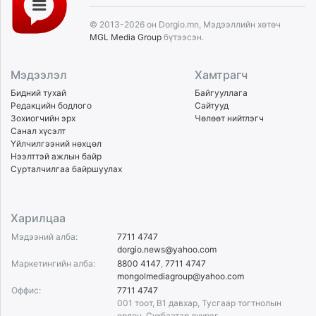
© 2013-2026 он Dorgio.mn, Мэдээллийн хөтөч
MGL Media Group
бүтээсэн.
Мэдээлэл
Хамтрагч
Бидний тухай
Байгууллага
Редакцийн бодлого
Сайтууд
Зохиогчийн эрх
Чөлөөт нийтлэгч
Санал хүсэлт
Үйлчилгээний нөхцөл
Нээлттэй ажлын байр
Сурталчилгаа байршуулах
Харилцаа
Мэдээний алба:
7711 4747
dorgio.news@yahoo.com
Маркетингийн алба:
8800 4147
,
7711 4747
mongolmediagroup@yahoo.com
Оффис:
7711 4747
001 тоот, B1 давхар, Тусгаар тогтнолын
ордон, Сүхбаатар дүүрэг