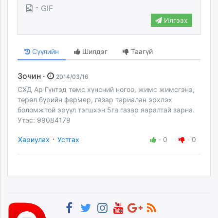
·
GIF
Илгээх
Сүүлийн
Шилдэг
Таагүй
Зочин ·
2014/03/16
СХД Ар Гүнтэд төмс хүнсний ногоо, жимс жимсгэнэ,
төрөл бүрийн фермер, газар тариалан эрхлэх
боломжтой эрүүл тэгшхэн 5га газар яаралтай зарна.
Утас: 99084179
·
Хариулах
Устгах
-
0
-
0