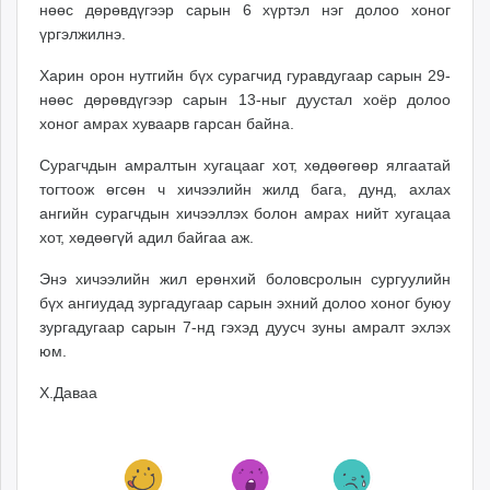
нөөс дөрөвдүгээр сарын 6 хүртэл нэг долоо хоног
ikon.mn
үргэлжилнэ.
mnb.mn
Livetv.mn
Харин орон нутгийн бүх сурагчид гуравдугаар сарын 29-
Eguur.mn
нөөс дөрөвдүгээр сарын 13-ныг дуустал хоёр долоо
хоног амрах хуваарв гарсан байна.
24tsag.mn
shuud.mn
Сурагчдын амралтын хугацааг хот, хөдөөгөөр ялгаатай
eagle.mn
тогтоож өгсөн ч хичээлийн жилд бага, дунд, ахлах
ergelt.mn
ангийн сурагчдын хичээллэх болон амрах нийт хугацаа
zarig.mn
хот, хөдөөгүй адил байгаа аж.
today.mn
Энэ хичээлийн жил ерөнхий боловсролын сургуулийн
zuv.mn
бүх ангиудад зургадугаар сарын эхний долоо хоног буюу
mminfo.mn
зургадугаар сарын 7-нд гэхэд дуусч зуны амралт эхлэх
ugluu.mn
юм.
urlag.mn
Х.Даваа
unen.mn
asu.mn
shudarga.mn
shuurhai.mn