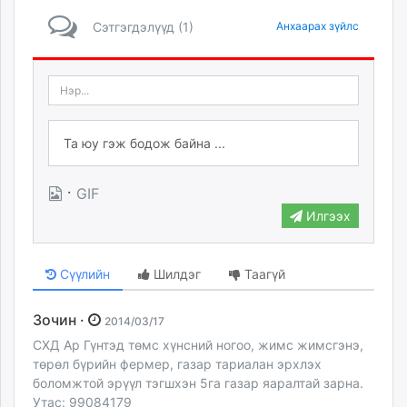
Сэтгэгдэлүүд (1)
Анхаарах зүйлс
·
GIF
Илгээх
Сүүлийн
Шилдэг
Таагүй
Зочин ·
2014/03/17
СХД Ар Гүнтэд төмс хүнсний ногоо, жимс жимсгэнэ,
төрөл бүрийн фермер, газар тариалан эрхлэх
боломжтой эрүүл тэгшхэн 5га газар яаралтай зарна.
Утас: 99084179