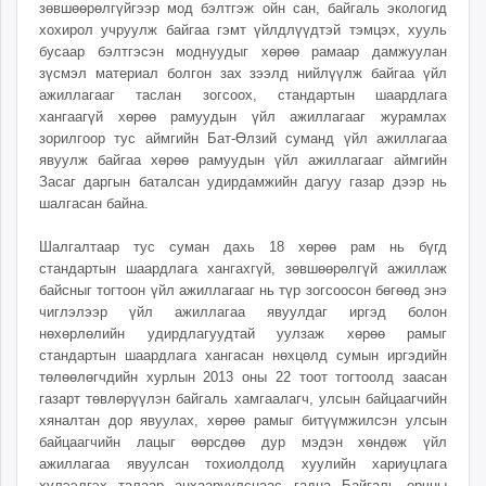
зөвшөөрөлгүйгээр мод бэлтгэж ойн сан, байгаль экологид
ikon.mn
хохирол учруулж байгаа гэмт үйлдлүүдтэй тэмцэх, хууль
mnb.mn
бусаар бэлтгэсэн моднуудыг хөрөө рамаар дамжуулан
Livetv.mn
зүсмэл материал болгон зах зээлд нийлүүлж байгаа үйл
ажиллагааг таслан зогсоох, стандартын шаардлага
Eguur.mn
хангаагүй хөрөө рамуудын үйл ажиллагааг журамлах
24tsag.mn
зорилгоор тус аймгийн Бат-Өлзий суманд үйл ажиллагаа
shuud.mn
явуулж байгаа хөрөө рамуудын үйл ажиллагааг аймгийн
eagle.mn
Засаг даргын баталсан удирдамжийн дагуу газар дээр нь
шалгасан байна.
ergelt.mn
zarig.mn
Шалгалтаар тус суман дахь 18 хөрөө рам нь бүгд
today.mn
стандартын шаардлага хангахгүй, зөвшөөрөлгүй ажиллаж
zuv.mn
байсныг тогтоон үйл ажиллагааг нь түр зогсоосон бөгөөд энэ
чиглэлээр үйл ажиллагаа явуулдаг иргэд болон
mminfo.mn
нөхөрлөлийн удирдлагуудтай уулзаж хөрөө рамыг
ugluu.mn
стандартын шаардлага хангасан нөхцөлд сумын иргэдийн
urlag.mn
төлөөлөгчдийн хурлын 2013 оны 22 тоот тогтоолд заасан
unen.mn
газарт төвлөрүүлэн байгаль хамгаалагч, улсын байцаагчийн
хяналтан дор явуулах, хөрөө рамыг битүүмжилсэн улсын
asu.mn
байцаагчийн лацыг өөрсдөө дур мэдэн хөндөж үйл
shudarga.mn
ажиллагаа явуулсан тохиолдолд хуулийн хариуцлага
shuurhai.mn
хүлээлгэх талаар анхааруулснаас гадна Байгаль орчны