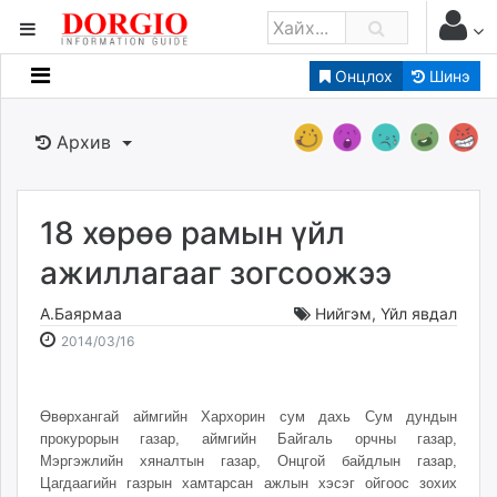
Онцлох
Шинэ
Мэдээллийн
Зар мэдээллийн
Архив
Банк санхүү
Бизнес ААН
Төрийн
18 хөрөө рамын үйл
Нийслэлийн
ажиллагааг зогсоожээ
А.Баярмаа
Нийгэм
,
Үйл явдал
dorgio.mn
2014-
2026-
2014/03/16
Gogo.mn
03-
08-
caak.mn
16
07
news.mn
16:29:38
01:28:20
Өвөрхангай аймгийн Хархорин сум дахь Сум дундын
zindaa.mn
прокурорын газар, аймгийн Байгаль орчны газар,
Baabar.mn
Мэргэжлийн хяналтын газар, Онцгой байдлын газар,
Цагдаагийн газрын хамтарсан ажлын хэсэг ойгоос зохих
tovch.mn