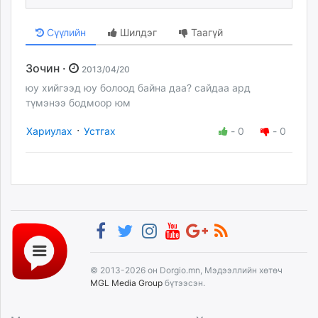
Сүүлийн
Шилдэг
Таагүй
Зочин ·
2013/04/20
юу хийгээд юу болоод байна даа? сайдаа ард
түмэнээ бодмоор юм
·
Хариулах
Устгах
-
0
-
0
© 2013-2026 он Dorgio.mn, Мэдээллийн хөтөч
MGL Media Group
бүтээсэн.