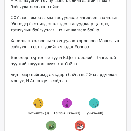
Н.Алтанхуягийн буюу шинэчлэлийн засгийн газар
ikon.mn
байгуулагдсанаас хойш:
mnb.mn
ОХУ-аас төмөр замын асуудлаар илгээсэн захидлыг
Livetv.mn
“Өнөөдөр” сонинд хэвлэгдсэн асуудлаар цагдаа,
Eguur.mn
тагнуулын байгууллагынхныг шалгаж байна.
24tsag.mn
Харилцаа холбооны зохицуулах хорооноос Монголын
shuud.mn
сайтуудын сэтгэгдлийг хянадаг боллоо.
eagle.mn
ergelt.mn
Өнөөдөр хүртэл сэтгүүлч Б.Цогтгэрэлийг Чингэлтэй
zarig.mn
дүүргийн шүүхэд шүүх гэж байна.
today.mn
Бид ямар нийгэмд амьдарч байна вэ? Энэ ардчилал
zuv.mn
мөн үү, Н.Алтанхуяг сайд аа.
mminfo.mn
ugluu.mn
urlag.mn
unen.mn
Хөгжилтэй (
0
)
Гайхамшигтай (
0
)
Гунигтай (
0
)
asu.mn
shudarga.mn
shuurhai.mn