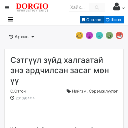
Онцлох
Шинэ
Мэдээллийн
Зар мэдээллийн
Архив
Банк санхүү
Бизнес ААН
Төрийн
Сэтгүүл зүйд халгаатай
Нийслэлийн
энэ ардчилсан засаг мөн
үү
dorgio.mn
Gogo.mn
С.Отгон
Нийгэм
,
Сэрэмжлүүлэг
caak.mn
2013-
2026-
2013/04/14
news.mn
04-
08-
14
06
zindaa.mn
16:02:45
22:53:45
Baabar.mn
tovch.mn