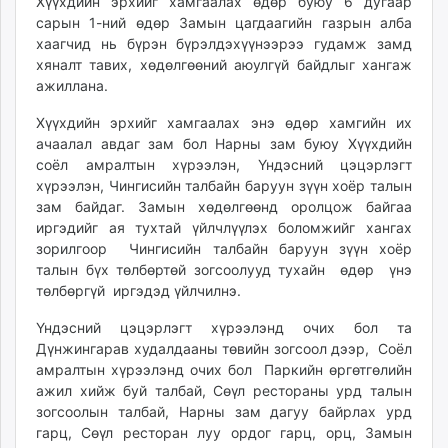
Хүүхдийн эрхийг хамгаалах өдөр буюу 6 дугаар
ikon.mn
сарын 1-ний өдөр Замын цагдаагийн газрын алба
mnb.mn
хаагчид нь бүрэн бүрэлдэхүүнээрээ гудамж замд
хяналт тавих, хөдөлгөөний аюулгүй байдлыг хангаж
Livetv.mn
ажиллана.
Eguur.mn
24tsag.mn
Хүүхдийн эрхийг хамгаалах энэ өдөр хамгийн их
shuud.mn
ачаалал авдаг зам бол Нарны зам буюу Хүүхдийн
соёл амралтын хүрээлэн, Үндэсний цэцэрлэгт
eagle.mn
хүрээлэн, Чингисийн талбайн баруун зүүн хоёр талын
ergelt.mn
зам байдаг. Замын хөдөлгөөнд оролцож байгаа
zarig.mn
иргэдийг ая тухтай үйлчлүүлэх боломжийг хангах
today.mn
зорилгоор Чингисийн талбайн баруун зүүн хоёр
zuv.mn
талын бүх төлбөртөй зогсоолууд тухайн өдөр үнэ
mminfo.mn
төлбөргүй иргэдэд үйлчилнэ.
ugluu.mn
Үндэсний цэцэрлэгт хүрээлэнд очих бол та
urlag.mn
Дүнжингарав худалдааны төвийн зогсоол дээр, Соёл
unen.mn
амралтын хүрээлэнд очих бол Паркийн өргөтгөлийн
asu.mn
ажил хийж буй талбай, Сөүл рестораны урд талын
зогсоолын талбай, Нарны зам дагуу байрлах урд
shudarga.mn
гарц, Сөүл ресторан луу ордог гарц, орц, Замын
shuurhai.mn