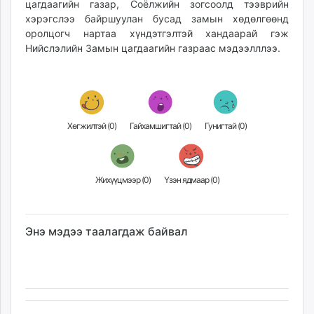
цагдаагийн газар, Соёлжийн зогсоолд тээврийн
unuudur.mn
хэрэгслээ байршуулан бусад замын хөдөлгөөнд
isee.mn
оролцогч нартаа хүндэтгэлтэй хандаарай гэж
mglradio.com
Нийслэлийн Замын цагдаагийн газраас мэдээлллээ.
fact.mn
itoim.mn
tumen.mn
shuum.mn
Хөгжилтэй (
0
)
Гайхамшигтай (
0
)
Гунигтай (
0
)
times.mn
tvmongolia.mn
mass.mn
Жихүүцмээр (
0
)
Үзэн ядмаар (
0
)
unegui.mn
assa.mn
toim.mn
Энэ мэдээ таалагдаж байвал
tac.mn
paparazzi.mn
unread.today