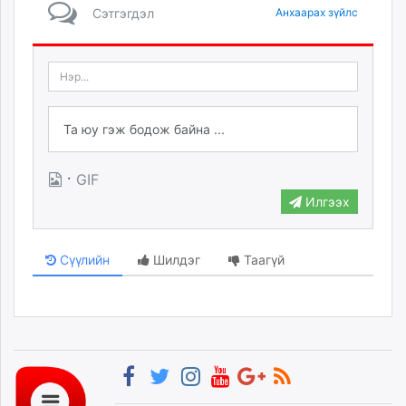
Сэтгэгдэл
Анхаарах зүйлс
·
GIF
Илгээх
Сүүлийн
Шилдэг
Таагүй