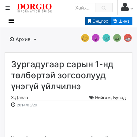
Онцлох
Шинэ
Мэдээллийн
Зар мэдээллийн
Архив
Банк санхүү
Бизнес ААН
Төрийн
Зургадугаар сарын 1-нд
Нийслэлийн
төлбөртэй зогсоолууд
үнэгүй үйлчилнэ
dorgio.mn
Gogo.mn
Х.Даваа
Нийгэм
,
Бусад
caak.mn
2014-
2026-
2014/05/29
news.mn
05-
08-
29
07
zindaa.mn
19:11:39
16:09:53
Baabar.mn
tovch.mn