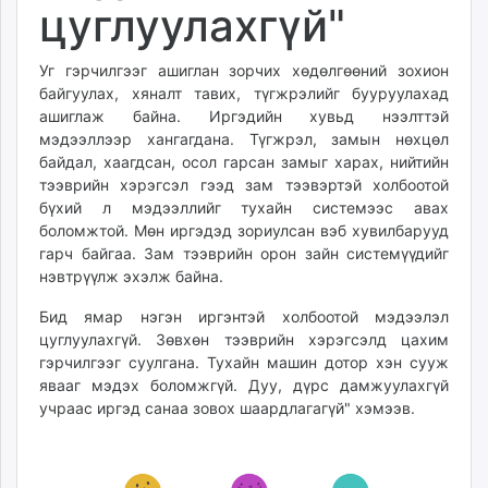
цуглуулахгүй"
Уг гэрчилгээг ашиглан зорчих хөдөлгөөний зохион
байгуулах, хяналт тавих, түгжрэлийг бууруулахад
ашиглаж байна. Иргэдийн хувьд нээлттэй
мэдээллээр хангагдана. Түгжрэл, замын нөхцөл
байдал, хаагдсан, осол гарсан замыг харах, нийтийн
тээврийн хэрэгсэл гээд зам тээвэртэй холбоотой
бүхий л мэдээллийг тухайн системээс авах
боломжтой. Мөн иргэдэд зориулсан вэб хувилбарууд
гарч байгаа. Зам тээврийн орон зайн системүүдийг
нэвтрүүлж эхэлж байна.
Бид ямар нэгэн иргэнтэй холбоотой мэдээлэл
цуглуулахгүй. Зөвхөн тээврийн хэрэгсэлд цахим
гэрчилгээг суулгана. Тухайн машин дотор хэн сууж
явааг мэдэх боломжгүй. Дуу, дүрс дамжуулахгүй
учраас иргэд санаа зовох шаардлагагүй" хэмээв.