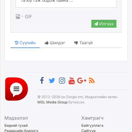
·
GIF
Илгээх
Сүүлийн
Шилдэг
Таагүй
© 2013-2026 он Dorgio.mn, Мэдээллийн хөтөч
MGL Media Group
бүтээсэн.
Мэдээлэл
Хамтрагч
Бидний тухай
Байгууллага
Редакцийн бодлого
Сайтууд