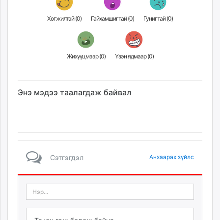
Хөгжилтэй (
0
)
Гайхамшигтай (
0
)
Гунигтай (
0
)
Жихүүцмээр (
0
)
Үзэн ядмаар (
0
)
Энэ мэдээ таалагдаж байвал
Сэтгэгдэл
Анхаарах зүйлс