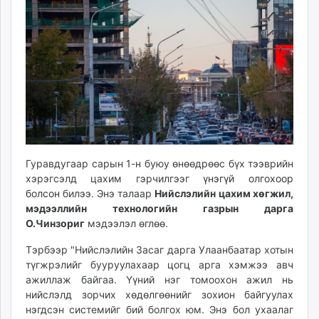
18:04:28
01:32:57
ikon.mn
mnb.mn
Livetv.mn
Eguur.mn
24tsag.mn
shuud.mn
eagle.mn
ergelt.mn
zarig.mn
Гуравдугаар сарын 1-н буюу өнөөдрөөс бүх тээврийн
today.mn
хэрэгсэлд цахим гэрчилгээг
үнэгүй олгохоор
zuv.mn
болсон
билээ. Энэ талаар
Нийслэлийн цахим хөгжил,
mminfo.mn
мэдээллийн технологийн газрын дарга
О.Чинзориг
мэдээлэл өглөө.
ugluu.mn
urlag.mn
Тэрбээр "Нийслэлийн Засаг дарга Улаанбаатар хотын
unen.mn
түгжрэлийг бууруулахаар цогц арга хэмжээ авч
asu.mn
ажиллаж байгаа. Үүний нэг томоохон ажил нь
нийслэлд зорчих хөдөлгөөнийг зохион байгуулах
shudarga.mn
нэгдсэн системийг бий болгох юм. Энэ бол ухаалаг
shuurhai.mn