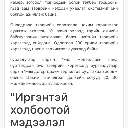
камер, зогсоол, товчоодын болон төлбөр тооцооны
unuudur.mn
гээд зам тээврийн нэгдсэн ухаалаг системийг бий
isee.mn
болгож ажиллаж байна.
mglradio.com
Өнөөдрөөс тээврийн хэрэгсэлд цахим гэрчилгээг
fact.mn
суулгаж эхэлсэн. Уг ажил эхлээд төрийн өмчийн
itoim.mn
байгууллагын автомашин болон нийтийн тээврийн
tumen.mn
хэрэгсэлд хийгдэнэ. Одоогоор 200 орчим тээврийн
shuum.mn
хэрэгсэлд цахим гэрчилгээг суулгаад байна.
times.mn
Гуравдугаар сарын 1-нд мэдээллийн санд
tvmongolia.mn
бүртгэгдсэн бүх тээврийн хэрэгсэлд зургаадугаар
mass.mn
сарын 1-ны дотор цахим гэрчилгээ суулгахаар зорьж
unegui.mn
байна. Цахим гэрчилгээг дэлхийн хотууд 20, 30
жилийн өмнөөс ашиглаж ирсэн.
assa.mn
toim.mn
"Иргэнтэй
tac.mn
paparazzi.mn
холбоотой
unread.today
мэдээлэл