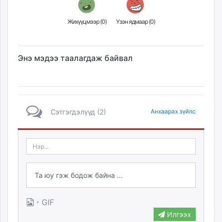
Жихүүцмээр (
0
)
Үзэн ядмаар (
0
)
Энэ мэдээ таалагдаж байвал
Сэтгэгдэлүүд (2)
Анхаарах зүйлс
·
GIF
Илгээх