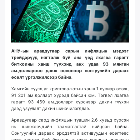
ikon.mn
mnb.mn
Livetv.mn
Eguur.mn
24tsag.mn
shuud.mn
АНУ-ын аравдугаар сарын инфляцын мэдээг
eagle.mn
трейдэрүүд нягталж буй энэ үед лхагва гарагт
ergelt.mn
биткоины ханш түүхэнд анх удаа 93 мянган
zarig.mn
ам.доллароос давж өссөнөөр сонгуулийн дараах
today.mn
өсөлт үргэлжилсээр байна.
zuv.mn
Хамгийн сүүлд уг криптовалютын ханш 1 хувиар өсөж,
mminfo.mn
91 201 ам.долларт хүрээд байсан юм. Тэгвэл лхагва
ugluu.mn
гарагт 93 469 ам.долларт хүрснээр дахин түүхэн
urlag.mn
дээд үзүүлэлт дахин шинэчилэгдлээ.
unen.mn
Аравдугаар сард инфляцын түвшин 2.6 хувьд хүрсэн
asu.mn
нь шинжээчдийн таамаглалтай нийцсэн байна.
shudarga.mn
Сонгуулийн дараах эрсдэлтэй активуудын өсөлтөөс
shuurhai.mn
ашиг хүртэж буй биткоиныг олон хөрөнгө оруулагч