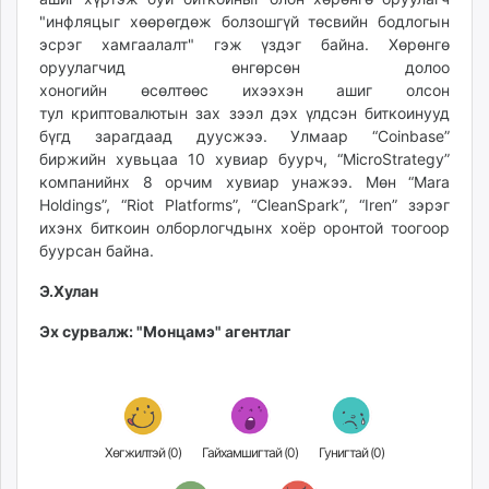
unuudur.mn
"инфляцыг хөөрөгдөж болзошгүй төсвийн бодлогын
эсрэг хамгаалалт" гэж үздэг байна. Хөрөнгө
isee.mn
оруулагчид өнгөрсөн долоо
mglradio.com
хоногийн өсөлтөөс ихээхэн ашиг олсон
fact.mn
тул криптовалютын зах зээл дэх үлдсэн биткоинууд
itoim.mn
бүгд зарагдаад дуусжээ. Улмаар “Coinbase”
tumen.mn
биржийн хувьцаа 10 хувиар буурч, “MicroStrategy”
компанийнх 8 орчим хувиар унажээ. Мөн “Mara
shuum.mn
Holdings”, “Riot Platforms”, “CleanSpark”, “Iren” зэрэг
times.mn
ихэнх биткоин олборлогчдынх хоёр оронтой тоогоор
tvmongolia.mn
буурсан байна.
mass.mn
Э.Хулан
unegui.mn
assa.mn
Эх сурвалж: "Монцамэ" агентлаг
toim.mn
tac.mn
paparazzi.mn
unread.today
Хөгжилтэй (
0
)
Гайхамшигтай (
0
)
Гунигтай (
0
)