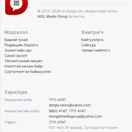
© 2013-2026 он Dorgio.mn, Мэдээллийн хөтөч
MGL Media Group
бүтээсэн.
Мэдээлэл
Хамтрагч
Бидний тухай
Байгууллага
Редакцийн бодлого
Сайтууд
Зохиогчийн эрх
Чөлөөт нийтлэгч
Санал хүсэлт
Үйлчилгээний нөхцөл
Нээлттэй ажлын байр
Сурталчилгаа байршуулах
Харилцаа
Мэдээний алба:
7711 4747
dorgio.news@yahoo.com
Маркетингийн алба:
8800 4147
,
7711 4747
mongolmediagroup@yahoo.com
Оффис:
7711 4747
001 тоот, B1 давхар, Тусгаар тогтнолын