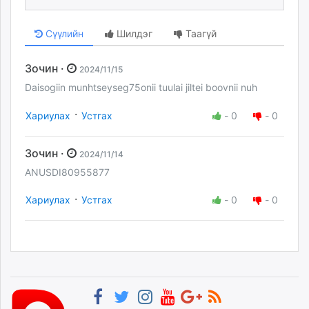
Сүүлийн
Шилдэг
Таагүй
Зочин ·
2024/11/15
Daisogiin munhtseyseg75onii tuulai jiltei boovnii nuh
·
Хариулах
Устгах
-
0
-
0
Зочин ·
2024/11/14
ANUSDI80955877
·
Хариулах
Устгах
-
0
-
0