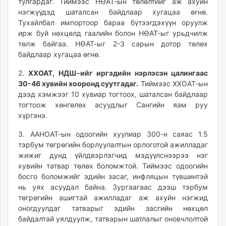
тулгардаг. Тиймээс НӨАТ-ын төлөлтийг аж ахуйн
нэгжүүдэд шаталсан байдлаар хугацаа өгнө.
Тухайлбал импортоор бараа бүтээгдэхүүн оруулж
ирж буй нөхцөлд гаалийн болон НӨАТ-ыг урьдчилж
төлж байгаа. НӨАТ-ыг 2-3 сарын дотор төлөх
байдлаар хугацаа өгнө.
2.
ХХОАТ, НДШ-ийг иргэдийн нэрлэсэн цалингаас
30-46 хувийн хооронд суутгадаг.
Тиймээс ХХОАТ-ын
дээд хэмжээг 10 хувиар тогтоох, шаталсан байдлаар
тогтоож хөнгөлөх асуудлыг Сангийн яам руу
хүргэнэ.
3. ААНОАТ-ын одоогийн хуулиар 300-н саяас 1.5
тэрбум төгрөгийн борлуулалтын орлоготой ажилладаг
жижиг дунд үйлдвэрлэгчид мэдүүлснээрээ нэг
хувийн татвар төлөх боломжтой. Тиймээс одоогийн
босго боломжийг эдийн засаг, инфляцын түвшинтэй
нь уях асуудал байна. Зургаагаас дээш тэрбум
төгрөгийн ашигтай ажилладаг аж ахуйн нэгжид
оногдуулдаг татварыг эдийн засгийн нөхцөл
байдалтай уялдуулж, татварын шатлалыг оновчлолтой