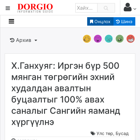
Онцлох
Шинэ
Мэдээллийн
Зар мэдээллийн
Архив
Банк санхүү
Бизнес ААН
Төрийн
Х.Ганхуяг: Иргэн бүр 500
Нийслэлийн
мянган төгрөгийн эхний
худалдан авалтын
dorgio.mn
буцаалтыг 100% авах
Gogo.mn
caak.mn
саналыг Сангийн яаманд
news.mn
хүргүүлнэ
zindaa.mn
Baabar.mn
Улс төр
,
Бусад
tovch.mn