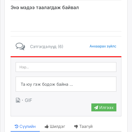
Энэ мэдээ таалагдаж байвал
Сэтгэгдэлүүд (6)
Анхаарах зүйлс
·
GIF
Илгээх
Сүүлийн
Шилдэг
Таагүй