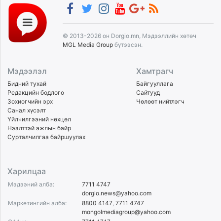
© 2013-2026 он Dorgio.mn, Мэдээллийн хөтөч
MGL Media Group
бүтээсэн.
Мэдээлэл
Хамтрагч
Бидний тухай
Байгууллага
Редакцийн бодлого
Сайтууд
Зохиогчийн эрх
Чөлөөт нийтлэгч
Санал хүсэлт
Үйлчилгээний нөхцөл
Нээлттэй ажлын байр
Сурталчилгаа байршуулах
Харилцаа
Мэдээний алба:
7711 4747
dorgio.news@yahoo.com
Маркетингийн алба:
8800 4147
,
7711 4747
mongolmediagroup@yahoo.com