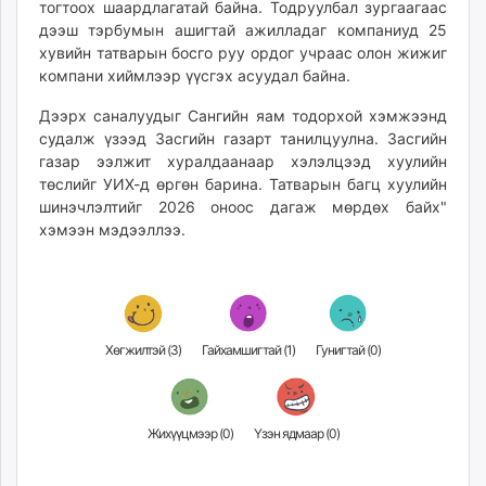
тогтоох шаардлагатай байна. Тодруулбал зургаагаас
дээш тэрбумын ашигтай ажилладаг компаниуд 25
хувийн татварын босго руу ордог учраас олон жижиг
компани хиймлээр үүсгэх асуудал байна.
Дээрх саналуудыг Сангийн яам тодорхой хэмжээнд
судалж үзээд Засгийн газарт танилцуулна. Засгийн
газар ээлжит хуралдаанаар хэлэлцээд хуулийн
төслийг УИХ-д өргөн барина. Татварын багц хуулийн
шинэчлэлтийг 2026 оноос дагаж мөрдөх байх"
хэмээн мэдээллээ.
Хөгжилтэй (
3
)
Гайхамшигтай (
1
)
Гунигтай (
0
)
Жихүүцмээр (
0
)
Үзэн ядмаар (
0
)