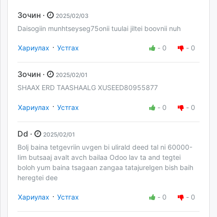
Зочин ·
2025/02/03
Daisogiin munhtseyseg75onii tuulai jiltei boovnii nuh
·
Хариулах
Устгах
-
0
-
0
Зочин ·
2025/02/01
SHAAX ERD TAASHAALG XUSEED80955877
·
Хариулах
Устгах
-
0
-
0
Dd ·
2025/02/01
Bolj baina tetgevriin uvgen bi ulirald deed tal ni 60000-
Iim butsaaj avalt avch bailaa Odoo lav ta and tegtei
boloh yum baina tsagaan zangaa tatajurelgen bish baih
heregtei dee
·
Хариулах
Устгах
-
0
-
0