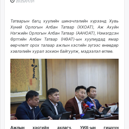
2025-
2026-
2025/01/31
ikon.mn
01-
08-
mnb.mn
31
09
Livetv.mn
18:01:44
09:50:36
Татварын багц хуулийн шинэчлэлийн хүрээнд Хувь
Eguur.mn
Хүний Орлогын Албан Татвар (ХХОАТ), Аж Ахуйн
Нэгжийн Орлогын Албан Татвар (ААНОАТ), Нэмэгдсэн
24tsag.mn
Өртгийн Албан Татвар (НӨАТ)-ын хуулиудад ямар
shuud.mn
өөрчлөлт орох талаар ажлын хэсгийн зүгээс өнөөдөр
eagle.mn
хэвлэлийн хурал зохион байгуулж, мэдээлэл өглөө.
ergelt.mn
zarig.mn
today.mn
zuv.mn
mminfo.mn
ugluu.mn
urlag.mn
unen.mn
asu.mn
shudarga.mn
shuurhai.mn
Ажлын хэсгийн ахлагч, УИХ-ын гишүүн