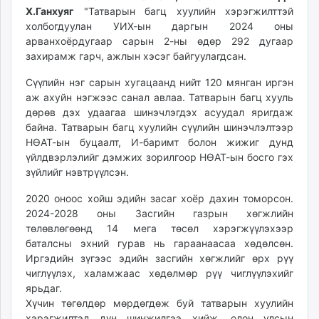
Х.Ганхуяг
"Татварын багц хуулийн хэрэгжилттэй
unuudur.mn
холбогдуулан УИХ-ын даргын 2024 оны
isee.mn
арванхоёрдугаар сарын 2-ны өдөр 292 дугаар
mglradio.com
захирамж гарч, ажлын хэсэг байгуулагдсан.
fact.mn
Сүүлийн нэг сарын хугацаанд нийт 120 мянган иргэн
itoim.mn
аж ахуйн нэгжээс санал авлаа. Татварын багц хууль
tumen.mn
дөрөв дэх удаагаа шинэчлэгдэх асуудал яригдаж
shuum.mn
байна. Татварын багц хуулийн сүүлийн шинэчлэлтээр
times.mn
НӨАТ-ын буцаалт, И-баримт болон жижиг дунд
tvmongolia.mn
үйлдвэрлэлийг дэмжих зорилгоор НӨАТ-ын босго гэх
зүйлийг нэвтрүүлсэн.
mass.mn
unegui.mn
2020 оноос хойш эдийн засаг хоёр дахин томорсон.
assa.mn
2024-2028 оны Засгийн газрын хөгжлийн
toim.mn
төлөвлөгөөнд 14 мега төсөл хэрэгжүүлэхээр
баталсны эхний гурав нь гараанаасаа хөдөлсөн.
tac.mn
Иргэдийн зүгээс эдийн засгийн хөгжлийг өрх рүү
paparazzi.mn
чиглүүлэх, халамжаас хөдөлмөр рүү чиглүүлэхийг
unread.today
ярьдаг.
Хүчин төгөлдөр мөрдөгдөж буй татварын хуулийн
хэрэгжилтэд дүн шинжилгээ хийж, олон улсын