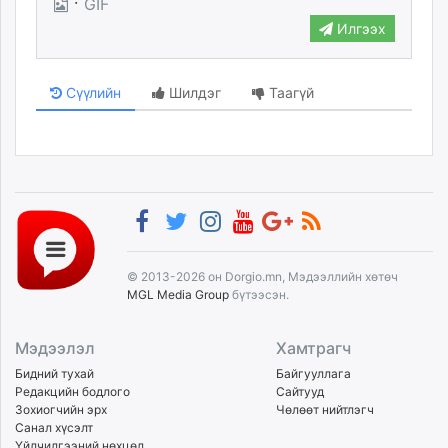
·
GIF
Илгээх
Сүүлийн
Шилдэг
Таагүй
© 2013-2026 он Dorgio.mn, Мэдээллийн хөтөч
MGL Media Group
бүтээсэн.
Мэдээлэл
Хамтрагч
Бидний тухай
Байгууллага
Редакцийн бодлого
Сайтууд
Зохиогчийн эрх
Чөлөөт нийтлэгч
Санал хүсэлт
Үйлчилгээний нөхцөл