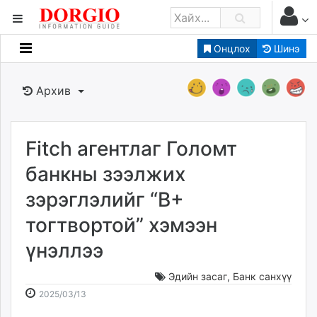
Онцлох
Шинэ
Мэдээллийн
Зар мэдээллийн
Архив
Банк санхүү
Бизнес ААН
Төрийн
Fitch агентлаг Голомт
Нийслэлийн
банкны зээлжих
зэрэглэлийг “B+
dorgio.mn
тогтвортой” хэмээн
Gogo.mn
caak.mn
үнэллээ
news.mn
zindaa.mn
Эдийн засаг
,
Банк санхүү
2025-
2026-
Baabar.mn
2025/03/13
03-
08-
tovch.mn