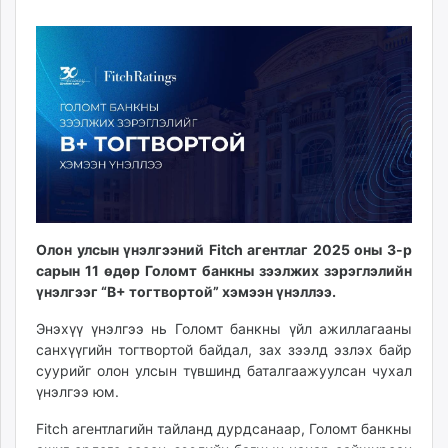
13
07
ikon.mn
12:39:53
18:46:55
mnb.mn
Livetv.mn
Eguur.mn
24tsag.mn
shuud.mn
eagle.mn
ergelt.mn
zarig.mn
today.mn
Олон улсын үнэлгээний Fitch агентлаг 2025 оны 3-р
zuv.mn
сарын 11 өдөр Голомт банкны зээлжих зэрэглэлийн
mminfo.mn
үнэлгээг “B+ тогтвортой” хэмээн үнэллээ.
ugluu.mn
Энэхүү үнэлгээ нь Голомт банкны үйл ажиллагааны
urlag.mn
санхүүгийн тогтвортой байдал, зах зээлд эзлэх байр
unen.mn
суурийг олон улсын түвшинд баталгаажуулсан чухал
asu.mn
үнэлгээ юм.
shudarga.mn
Fitch агентлагийн тайланд дурдсанаар, Голомт банкны
shuurhai.mn