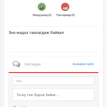
Жихүүцмээр (
0
)
Үзэн ядмаар (
0
)
Энэ мэдээ таалагдаж байвал
Сэтгэгдэл
Анхаарах зүйлс