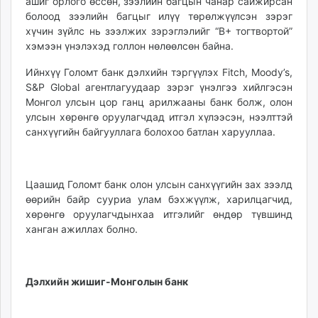
ашиг орлого өссөн, зээлийн багцын чанар сайжирсан
unuudur.mn
болоод зээлийн багцыг илүү төрөлжүүлсэн зэрэг
isee.mn
хүчин зүйлс нь зээлжих зэрэглэлийг “B+ тогтвортой”
хэмээн үнэлэхэд голлон нөлөөлсөн байна.
mglradio.com
fact.mn
Ийнхүү Голомт банк дэлхийн тэргүүлэх Fitch, Moody’s,
itoim.mn
S&P Global агентлагуудаар зэрэг үнэлгээ хийлгэсэн
tumen.mn
Монгол улсын цор ганц арилжааны банк болж, олон
улсын хөрөнгө оруулагчдад итгэл хүлээсэн, нээлттэй
shuum.mn
санхүүгийн байгууллага болохоо батлан харууллаа.
times.mn
tvmongolia.mn
mass.mn
Цаашид Голомт банк олон улсын санхүүгийн зах зээлд
unegui.mn
өөрийн байр сууриа улам бэхжүүлж, харилцагчид,
assa.mn
хөрөнгө оруулагчдынхаа итгэлийг өндөр түвшинд
toim.mn
ханган ажиллах болно.
tac.mn
paparazzi.mn
unread.today
Дэлхийн жишиг-Монголын банк