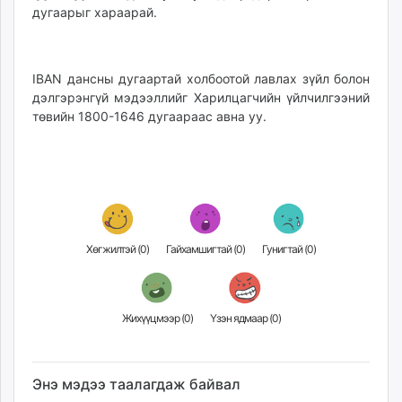
дугаарыг хараарай.
IBAN дансны дугаартай холбоотой лавлах зүйл болон
дэлгэрэнгүй мэдээллийг Харилцагчийн үйлчилгээний
төвийн 1800-1646 дугаараас авна уу.
Хөгжилтэй (
0
)
Гайхамшигтай (
0
)
Гунигтай (
0
)
Жихүүцмээр (
0
)
Үзэн ядмаар (
0
)
Энэ мэдээ таалагдаж байвал