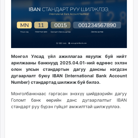
ikon.mn
mnb.mn
Livetv.mn
Eguur.mn
24tsag.mn
shuud.mn
eagle.mn
Монгол Улсад үйл ажиллагаа явуулж буй нийт
ergelt.mn
арилжааны банкнууд 2025.04.01-ний өдрөөс эхлэн
zarig.mn
олон улсын стандартын дагуу дансны нэгдсэн
today.mn
дугаарлалт буюу IBAN (International Bank Account
zuv.mn
Number) стандартад шилжиж буй билээ.
mminfo.mn
Монголбанкнаас гаргасан энэхүү шийдвэрийн дагуу
ugluu.mn
Голомт банк өөрийн данс дугаарлалтыг IBAN
urlag.mn
стандарт руу бүрэн гүйцэт амжилттай шилжүүллээ.
unen.mn
asu.mn
shudarga.mn
shuurhai.mn