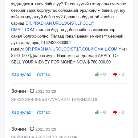
худалдахыг хүсч байна уу? Та санхүүгийн хямралын улмаас
бөөрийг зарж борлуулах боломжийг эрэлхийлж байна уу, юу
хийхээ мэдэхгүй байна уу? Дараа нь бидэнтэй холбоо
бариад
DR.PRADHAN.UROLOGIST.LT.COL@
GMAIL.COM
хаягаар бид танд бөөрнийх нь хэмжээгээр
санал болгох болно. Яагаад гэвэл манай эмнэлэгт бөөрний
дутагдалд орж, 91424323800802.
имэйл:
DR.PRADHAN.UROLOGIST.LT.COL@
GMAIL.COM
Yнэ:
$780, 000 (Долоон зуун, Наян мянган доллар) APPLY TO
SELL YOUR KIDNEY FOR MONEY NOW $ 780,000.00
·
Хариулах
Устгах
-
0
-
0
Зочин ·
2025/03/29
SEKSYGR80955877VANAGN TAASHAALDI
·
Хариулах
Устгах
-
0
-
0
Зочин ·
2025/03/29
SEXSDI80955877ALNI SEKSYGR