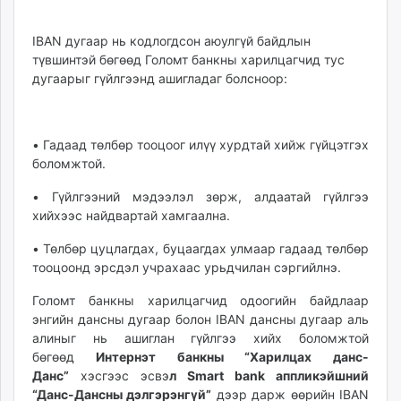
unuudur.mn
isee.mn
IBAN дугаар нь кодлогдсон аюулгүй байдлын
түвшинтэй бөгөөд Голомт банкны харилцагчид тус
mglradio.com
дугаарыг гүйлгээнд ашигладаг болсноор:
fact.mn
itoim.mn
tumen.mn
• Гадаад төлбөр тооцоог илүү хурдтай хийж гүйцэтгэх
shuum.mn
боломжтой.
times.mn
tvmongolia.mn
• Гүйлгээний мэдээлэл зөрж, алдаатай гүйлгээ
хийхээс найдвартай хамгаална.
mass.mn
unegui.mn
• Төлбөр цуцлагдах, буцаагдах улмаар гадаад төлбөр
assa.mn
тооцоонд эрсдэл учрахаас урьдчилан сэргийлнэ.
toim.mn
Голомт банкны харилцагчид одоогийн байдлаар
tac.mn
энгийн дансны дугаар болон IBAN дансны дугаар аль
paparazzi.mn
алиныг нь ашиглан гүйлгээ хийх боломжтой
unread.today
бөгөөд
Интернэт банкны “Харилцах данс-
Данс”
хэсгээс эсвэ
л Smart bank аппликэйшний
“Данс-Дансны дэлгэрэнгүй”
дээр дарж өөрийн IBAN