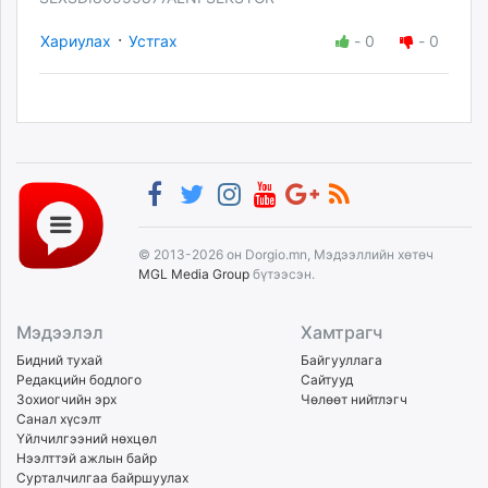
·
Хариулах
Устгах
-
0
-
0
© 2013-2026 он Dorgio.mn, Мэдээллийн хөтөч
MGL Media Group
бүтээсэн.
Мэдээлэл
Хамтрагч
Бидний тухай
Байгууллага
Редакцийн бодлого
Сайтууд
Зохиогчийн эрх
Чөлөөт нийтлэгч
Санал хүсэлт
Үйлчилгээний нөхцөл
Нээлттэй ажлын байр
Сурталчилгаа байршуулах