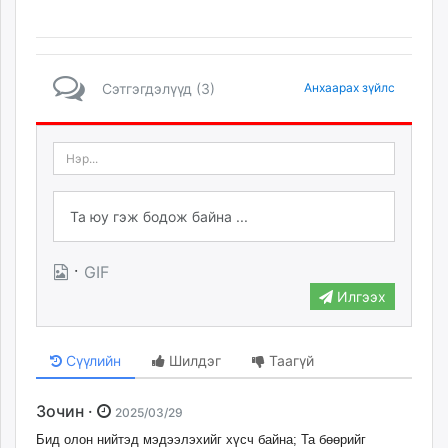
Сэтгэгдэлүүд (3)
Анхаарах зүйлс
·
GIF
Илгээх
Сүүлийн
Шилдэг
Таагүй
Зочин ·
2025/03/29
Бид олон нийтэд мэдээлэхийг хүсч байна; Та бөөрийг