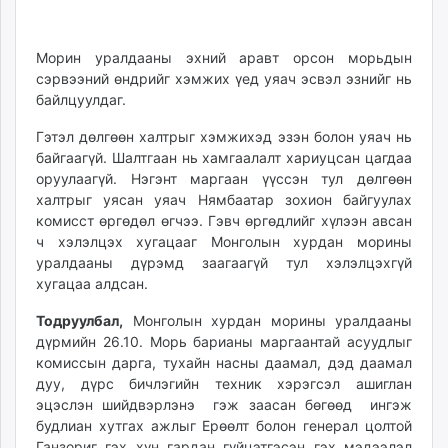
Морин уралдааны эхний аравт орсон морьдын
сэрвээний өндрийг хэмжих үед уяач эсвэл эзнийг нь
байлцуулдаг.
Гэтэл дөлгөөн халтрыг хэмжихэд эзэн болон уяач нь
байгаагүй. Шалтгаан нь хамгаалалт хариуцсан цагдаа
оруулаагүй. Нэгэнт маргаан үүссэн тул дөлгөөн
халтрыг уясан уяач Нямбаатар зохион байгуулах
комисст өргөдөл өгчээ. Гэвч өргөдлийг хүлээн авсан
ч хэлэлцэх хугацааг Монголын хурдан морины
уралдааны дүрэмд заагаагүй тул хэлэлцэхгүй
хугацаа алдсан.
Тодруулбал,
Монголын хурдан морины уралдааны
дүрмийн 26.10. Морь барианы маргаантай асуудлыг
комиссын дарга, тухайн насны даамал, дэд даамал
дуу, дүрс бичлэгийн техник хэрэгсэл ашиглан
эцэслэн шийдвэрлэнэ гэж заасан бөгөөд ингэж
будлиан хутгах ажлыг Ерөөлт болон генерал цолтой
Ганзориг гэх хүн гардан гүйцэтгэсэн гэх мэдээлэл