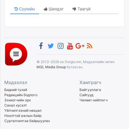
Сүүлийн
Шилдэг
Таагүй
© 2013-2026 он Dorgio.mn, Мэдээллийн хөтөч
MGL Media Group
бүтээсэн.
Мэдээлэл
Хамтрагч
Бидний тухай
Байгууллага
Редакцийн бодлого
Сайтууд
Зохиогчийн эрх
Чөлөөт нийтлэгч
Санал хүсэлт
Үйлчилгээний нөхцөл
Нээлттэй ажлын байр
Сурталчилгаа байршуулах