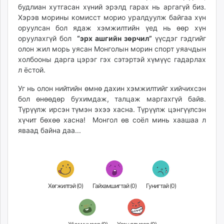
будлиан хутгасан хүний эрэлд гарах нь аргагүй биз.
Хэрэв морины комисст морио уралдуулж байгаа хүн
оруулсан бол ядаж хэмжилтийн үед нь өөр хүн
оруулахгүй бол
“эрх ашгийн зөрчил”
үүсдэг гэдгийг
олон жил морь уясан Монголын морин спорт уяачдын
холбооны дарга цэрэг гэх сэтэртэй хүмүүс гадарлах
л ёстой.
Уг нь олон нийтийн өмнө дахин хэмжилтийг хийчихсэн
бол өнөөдөр бухимдаж, талцаж маргахгүй байв.
Түрүүлж ирсэн түмэн эхээ хасна. Түрүүлж цэнгүүлсэн
хүчит бөхөө хасна! Монгол өв соёл минь хаашаа л
яваад байна даа...
Хөгжилтэй (
0
)
Гайхамшигтай (
0
)
Гунигтай (
0
)