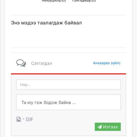
Жихүүцмээр (
0
)
Үзэн ядмаар (
0
)
Энэ мэдээ таалагдаж байвал
Сэтгэгдэл
Анхаарах зүйлс
·
GIF
Илгээх