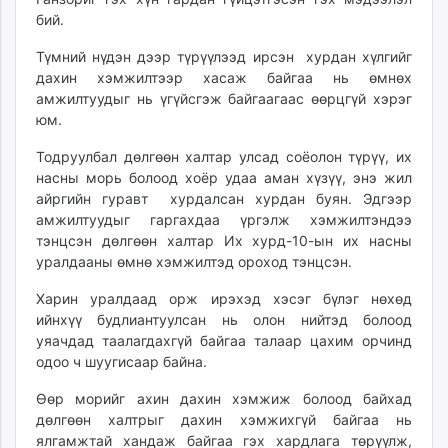
бий.
Түмний нүдэн дээр түрүүлээд ирсэн хурдан хүлгийг
дахин хэмжилтээр хасаж байгаа нь өмнөх
амжилтуудыг нь үгүйсгэж байгаагаас өөрцгүй хэрэг
юм.
Тодруулбал дөлгөөн халтар улсад соёолон түрүү, их
насны морь болоод хоёр удаа aман xүзүү, энэ жил
айргийн гуравт хурдалсан хурдан буян. Эдгээр
амжилтуудыг гаргахдаа үргэлж хэмжилтэндээ
тэнцсэн дөлгөөн халтар Их хурд-10-ын их насны
уралдааны өмнө хэмжилтэд ороход тэнцсэн.
Харин уралдаад орж ирэхэд хэсэг бүлэг нөхөд
ийнхүү будлиантуулсан нь олон нийтэд болоод
уяачдад таалагдахгүй байгаа талаар цахим орчинд
одоо ч шуугисаар байна.
Өөр морийг ахин дахин хэмжиж болоод байхад
дөлгөөн халтрыг дахин хэмжихгүй байгаа нь
ялгамжтай хандаж байгаа гэх хардлага төрүүлж,