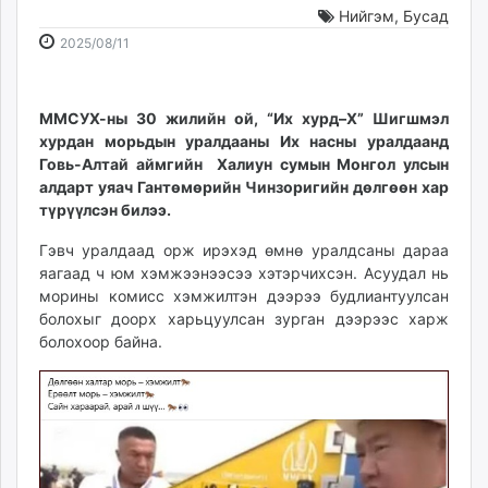
Нийгэм
,
Бусад
ikon.mn
2025-
2026-
mnb.mn
2025/08/11
08-
08-
Livetv.mn
11
08
Eguur.mn
10:05:22
00:15:04
ММСУХ-ны 30 жилийн ой, “Их хурд–Х” Шигшмэл
24tsag.mn
хурдан морьдын уралдааны Их насны уралдаанд
shuud.mn
Говь-Алтай аймгийн Халиун сумын Монгол улсын
eagle.mn
алдарт уяач Гантөмөрийн Чинзоригийн дөлгөөн хар
ergelt.mn
түрүүлсэн билээ.
zarig.mn
Гэвч уралдаад орж ирэхэд өмнө уралдсаны дараа
today.mn
яагаад ч юм хэмжээнээсээ хэтэрчихсэн. Асуудал нь
zuv.mn
морины комисс хэмжилтэн дээрээ будлиантуулсан
mminfo.mn
болохыг доорх харьцуулсан зурган дээрээс харж
болохоор байна.
ugluu.mn
urlag.mn
unen.mn
asu.mn
shudarga.mn
shuurhai.mn