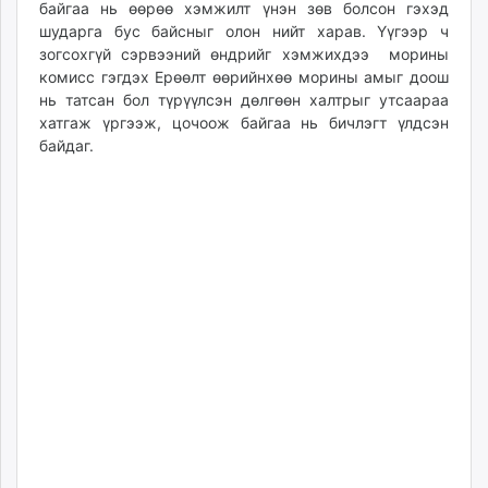
байгаа нь өөрөө хэмжилт үнэн зөв болсон гэхэд
шударга бус байсныг олон нийт харав. Үүгээр ч
зогсохгүй сэрвээний өндрийг хэмжихдээ морины
комисс гэгдэх Ерөөлт өөрийнхөө морины амыг доош
нь татсан бол түрүүлсэн дөлгөөн халтрыг утсаараа
хатгаж үргээж, цочоож байгаа нь бичлэгт үлдсэн
байдаг.