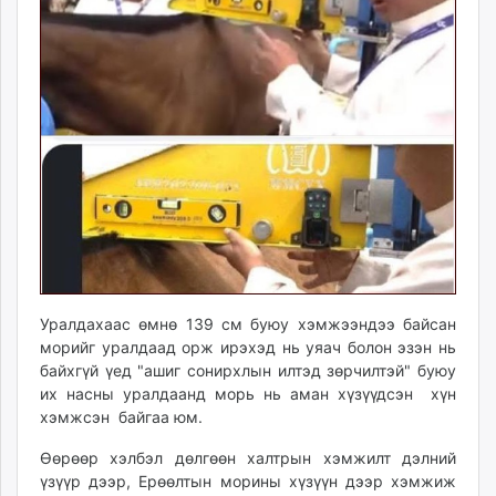
unuudur.mn
isee.mn
mglradio.com
fact.mn
itoim.mn
tumen.mn
shuum.mn
times.mn
tvmongolia.mn
mass.mn
unegui.mn
assa.mn
Уралдахаас өмнө 139 см буюу хэмжээндээ байсан
морийг уралдаад орж ирэхэд нь уяач болон эзэн нь
toim.mn
байхгүй үед "ашиг сонирхлын илтэд зөрчилтэй" буюу
tac.mn
их насны уралдаанд морь нь аман хүзүүдсэн хүн
paparazzi.mn
хэмжсэн байгаа юм.
unread.today
Өөрөөр хэлбэл дөлгөөн халтрын хэмжилт дэлний
үзүүр дээр, Ерөөлтын морины хүзүүн дээр хэмжиж