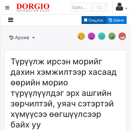
Онцлох
Шинэ
Мэдээллийн
Зар мэдээллийн
Архив
Банк санхүү
Бизнес ААН
Төрийн
Түрүүлж ирсэн морийг
Нийслэлийн
дахин хэмжилтээр хасаад
өөрийн морио
dorgio.mn
түрүүлүүлдэг эрх ашгийн
Gogo.mn
caak.mn
зөрчилтэй, уяач сэтэртэй
news.mn
хүмүүсээ өөгшүүлсээр
zindaa.mn
Baabar.mn
байх уу
tovch.mn