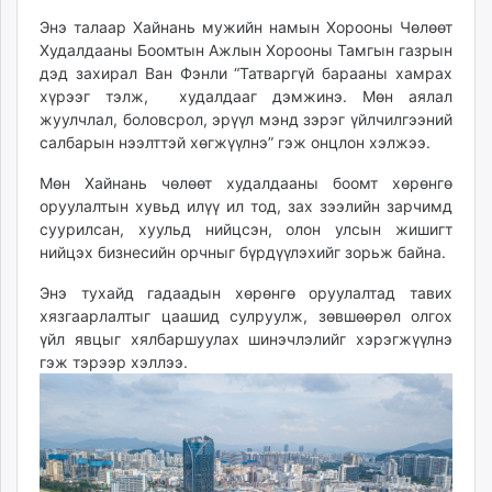
unuudur.mn
Энэ талаар Хайнань мужийн намын Хорооны Чөлөөт
isee.mn
Худалдааны Боомтын Ажлын Хорооны Тамгын газрын
дэд захирал Ван Фэнли “Татваргүй барааны хамрах
mglradio.com
хүрээг тэлж, худалдааг дэмжинэ. Мөн аялал
fact.mn
жуулчлал, боловсрол, эрүүл мэнд зэрэг үйлчилгээний
itoim.mn
салбарын нээлттэй хөгжүүлнэ” гэж онцлон хэлжээ.
tumen.mn
Мөн Хайнань чөлөөт худалдааны боомт хөрөнгө
shuum.mn
оруулалтын хувьд илүү ил тод, зах зээлийн зарчимд
times.mn
суурилсан, хуульд нийцсэн, олон улсын жишигт
tvmongolia.mn
нийцэх бизнесийн орчныг бүрдүүлэхийг зорьж байна.
mass.mn
Энэ тухайд гадаадын хөрөнгө оруулалтад тавих
unegui.mn
хязгаарлалтыг цаашид сулруулж, зөвшөөрөл олгох
assa.mn
үйл явцыг хялбаршуулах шинэчлэлийг хэрэгжүүлнэ
toim.mn
гэж тэрээр хэллээ.
tac.mn
paparazzi.mn
unread.today