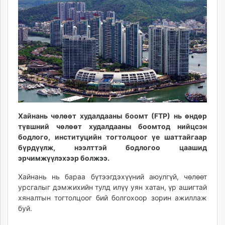
16:57:01
14:01:51
ikon.mn
mnb.mn
Livetv.mn
Eguur.mn
24tsag.mn
shuud.mn
eagle.mn
ergelt.mn
zarig.mn
Хайнань чөлөөт худалдааны боомт (FTP) нь өндөр
today.mn
түвшний чөлөөт худалдааны боомтод нийцсэн
zuv.mn
бодлого, институцийн тогтолцоог үе шаттайгаар
mminfo.mn
бүрдүүлж, нээлттэй бодлогоо цаашид
эрчимжүүлэхээр болжээ.
ugluu.mn
urlag.mn
Хайнань нь бараа бүтээгдэхүүний аюулгүй, чөлөөт
unen.mn
урсгалыг дэмжихийн тулд илүү уян хатан, үр ашигтай
asu.mn
хяналтын тогтолцоог бий болгохоор зорин ажиллаж
буй.
shudarga.mn
shuurhai.mn