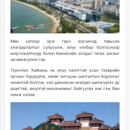
Мөн хилээр орж гарч зорчиход тавьсан
хязгаарлалтыг сулруулж, илүү хялбар болгосноор
мэргэжилтнүүд болон бизнесийн зочдыг татах ажлыг
эрчимжүүлнэ гэв.
Түүнчлэн Хайнань нь илүү нээлттэй усан тээврийн
орчныг бүрдүүлж, хөлөг онгоцны шалгалтын бодлогыг
оновчтой болгож, хил дамнасан өгөгдөл шилжүүлэх үр
ашигтай, аюулгүй механизмыг байгуулах юм гэж Ван
нэмж хэлэв.