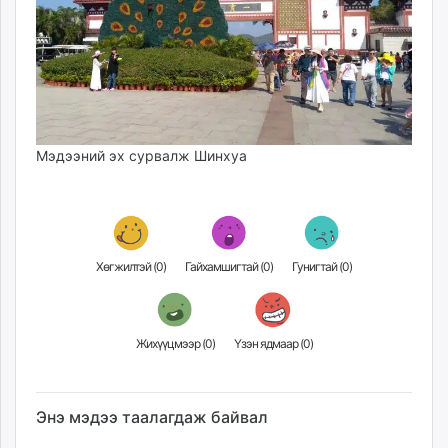
Мэдээний эх сурвалж Шинхуа
Хөгжилтэй (
0
)
Гайхамшигтай (
0
)
Гунигтай (
0
)
Жихүүцмээр (
0
)
Үзэн ядмаар (
0
)
Энэ мэдээ таалагдаж байвал