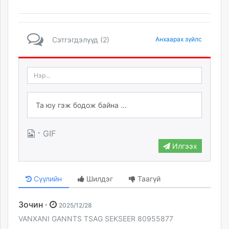
Сэтгэгдэлүүд (2)
Анхаарах зүйлс
·
GIF
Илгээх
Сүүлийн
Шилдэг
Таагүй
Зочин ·
2025/12/28
VANXANI GANNTS TSAG SEKSEER 80955877