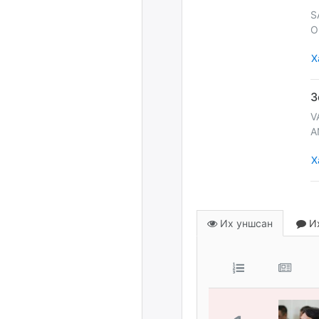
S
O
Х
V
A
Х
Их уншсан
Их