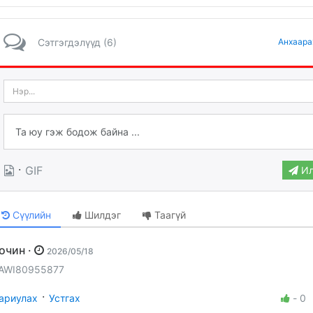
Сэтгэгдэлүүд (6)
Анхаара
·
GIF
Ил
Сүүлийн
Шилдэг
Таагүй
Зочин ·
2026/05/18
AWI80955877
·
ариулах
Устгах
-
0