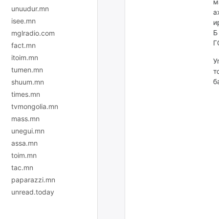
м
unuudur.mn
а
isee.mn
и
Б
mglradio.com
Г
fact.mn
itoim.mn
У
tumen.mn
т
б
shuum.mn
times.mn
tvmongolia.mn
mass.mn
unegui.mn
assa.mn
toim.mn
tac.mn
paparazzi.mn
unread.today