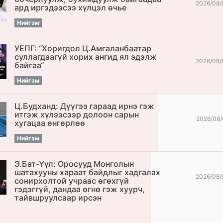
2026/08/
ард иргэдээсээ хүлцэл өчье
Нийгэм
УЕПГ: “Хоригдол Ц.Амгаланбаатар
cуллагдаагүй хорих ангид ял эдэлж
2026/08/
байгаа“
Нийгэм
Ц.Будханд: Дүүгээ гараад ирнэ гэж
итгэж хүлээсээр долоон сарын
2026/08/
хугацаа өнгөрлөө
Нийгэм
Э.Бат-Үүл: Оросууд Монголын
шатахууны хараат байдлыг хадгалах
2026/08/
сонирхолтой учраас өгөхгүй
гэдэггүй, дандаа өгнө гэж хуурч,
тайвшруулсаар ирсэн