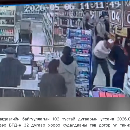
агдаагийн байгууллагын 102 тусгай дугаарын утсанд 2026.
дөр БГД-н 32 дугаар хороо худалдааны төв дотор үл тани