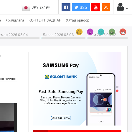
625
JPY 27.19₮
э
ярилцлага
КОНТЕНТ ЗАДЛАН
Хятад орноор
мар 2026 08 04
Даваа 2026 08 03
Ням 2026 08 02
г
жлүүлэг