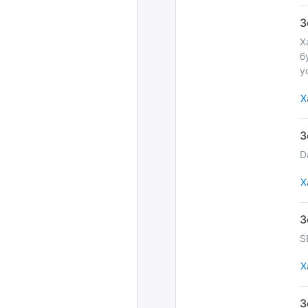
Х
б
у
Х
D
Х
S
Х