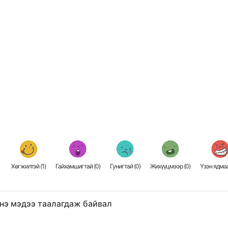
Хөгжилтэй (
1
)
Гайхамшигтай (
0
)
Гунигтай (
0
)
Жихүүцмээр (
0
)
Үзэн ядмаа
нэ мэдээ таалагдаж байвал