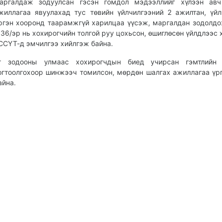
аргалдаж зодуулсан гэсэн гомдол мэдээллийг хүлээн авч
жиллагаа явуулахад тус төвийн үйлчилгээний 2 ажилтан, үйл
ргэн хооронд таарамжгүй харилцаа үүсэж, маргалдан зодолдо
 36/эр нь хохирогчийн толгой руу цохьсон, өшиглөсөн үйлдлээс 
ССҮТ-д эмчилгээ хийлгэж байна.
г зодооны улмаас хохирогчдын биед учирсан гэмтлийн 
огтоолгохоор шинжээч томилсон, мөрдөн шалгах ажиллагаа ү
айна.