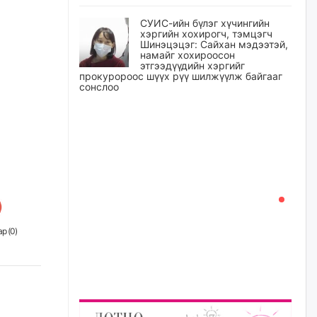
СУИС-ийн бүлэг хүчингийн
хэргийн хохирогч, тэмцэгч
Шинэцэцэг: Сайхан мэдээтэй,
намайг хохироосон
этгээдүүдийн хэргийг
прокуророос шүүх рүү шилжүүлж байгааг
сонслоо
өчигдѳр
Өчигдрийн байдлаар ₮10000
доош дүнгээр шатахууны
худалдан авалт хийсэн 1500
баримт бүртгэгджээ
өчигдѳр
Шатахуун олголтыг 50,000
р (
0
)
төгрөгөөр хязгаарласныг
нэмэгдүүлж 100,000 төгрөгт
хүргэхээр судалж байгаа
өчигдѳр