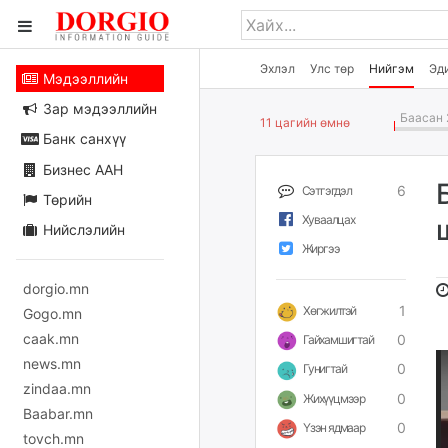
Эхлэл
Улс төр
Нийгэм
Эд
Мэдээллийн
Зар мэдээллийн
Баасан 
11 цагийн өмнө
Банк санхүү
Бизнес ААН
6
Сэтгэгдэл
Төрийн
Хуваалцах
Нийслэлийн
Жиргээ
dorgio.mn
1
Хөгжилтэй
Gogo.mn
caak.mn
0
Гайхамшигтай
news.mn
0
Гунигтай
zindaa.mn
0
Жихүүцмээр
Baabar.mn
0
Үзэн ядмаар
tovch.mn