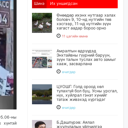
Шинэ
Их уншигдсан
Өнөөдөр ихэнх нутгаар халах
боловч 9, 10-нд нутгийн төв
хэсгээр, 11-нд нутгийн зүүн
хагаст аадар бороо орно
11 цагийн өмнө
Амралтын өдрүүдэд
Энхтайвны гүүрний баруун,
зүүн талын туслах авто замыг
хааж, засварлана
өчигдѳр
ЦУОШГ: Голд ороод хөл
тулахгүй бол буц. Усны урсгал,
нүх, хуйлрал гэнэт хүнийг
татаж живэхэд хүргэдэг
өчигдѳр
05.06-ны
Б.Дашпүрэв: Аялал
х хүнтэй
жуулчлалын үйлчилгээ