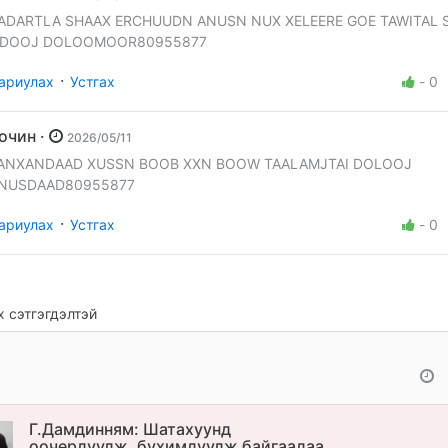
ADARTLA SHAAX ERCHUUDN ANUSN NUX XELEERE GOE TAWITAL 
DOOJ DOLOOMOOR80955877
·
ариулах
Устгах
-
0
Зочин ·
2026/05/11
ANXANDAAD XUSSN BOOB XXN BOOW TAALAMJTAI DOLOOJ
NUSDAAD80955877
·
ариулах
Устгах
-
0
 сэтгэгдэлтэй
Г.Дамдинням: Шатахуунд
оочерлуулж, бухимдуулж байгаадаа