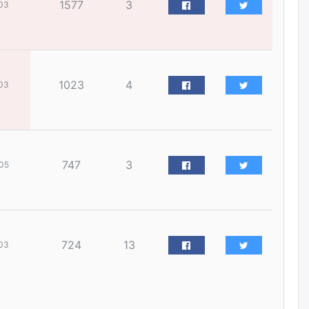
1577
3
03
уржигдар
Д.Амарбаясгалан:
Шатахууныхаа 97 хувийг нэг
улсаас авдаг хараат байдлаа
зогсоож, Арабын орнуудаас
1023
4
03
нийлүүлэх ажлыг сэргээх
ёстой
уржигдар
Худалдагч Н.Амарзаяа:
Дэлгүүрийн 32 хуудастай
747
3
05
өрийн дэвтэр долоо хоногт л
дүүрдэг
уржигдар
АИ-92 шатахууны нийлүүлэлт
724
13
03
тасралтгүй үргэлжилж байна
уржигдар