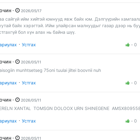
Зочин ·
2026/05/17
аа сайгүй ийм хийтэй юмнууд явж байх юм. Дэлгүүрийн хамгаал
уутай байх хэрэгтэй. Ийм улайрсан малнуудыг газар дээр нь б
стгахгүй бол хүн алах нь байна шүү.
·
ариулах
Устгах
-
0
Зочин ·
2026/05/11
aisogiin munhtsetseg 75oni tuulai jiltei boovnii nuh
·
ариулах
Устгах
-
0
Зочин ·
2026/05/11
ERELN XANTAL TOMSGN DOLOOX URN SHINEGENE AMSX80955
·
ариулах
Устгах
-
0
Зочин ·
2026/05/11