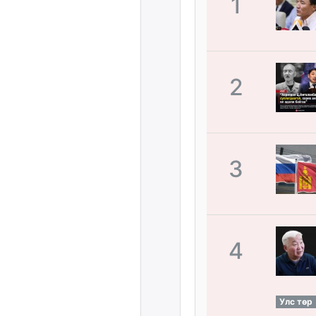
1
2
3
4
Улс төр