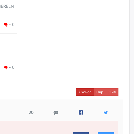
наймдугаар сарын 14-нөөс
SERELN
ажиллуулж эхэлнэ
уржигдар
-
0
Орон сууц, нийтийн аж ахуй,
авто зам, тохижилт
үйлчилгээний ажилтнуудын
ХАРИЛЦАА хандлагатай
холбоотой ГОМДОЛ их байгааг
дурдлаа
уржигдар
-
0
Бариста хийх нь залуусын
дунд яагаад трэнд болов
уржигдар
7 хоног
Сар
Жил
Өмгөөлөгч Б.Оюунбилэг:
"Урьхан" Б.Чинбат гэж хүн
бизнес хамтрагчаа гүтгэж
хууль хяналтын байгууллагаар
шалгуулж, торны цаана
суулгана гэх мэтээр дарамталдаг