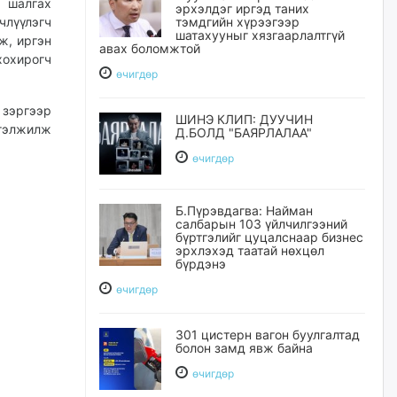
 шалгах
эрхэлдэг иргэд таних
тэмдгийн хүрээгээр
члүүлэгч
шатахууныг хязгаарлалтгүй
ж, иргэн
авах боломжтой
хохирогч
өчигдѳр
зэргээр
ШИНЭ КЛИП: ДУУЧИН
ргэлжилж
Д.БОЛД "БАЯРЛАЛАА"
өчигдѳр
Б.Пүрэвдагва: Найман
салбарын 103 үйлчилгээний
бүртгэлийг цуцалснаар бизнес
эрхлэхэд таатай нөхцөл
бүрдэнэ
өчигдѳр
301 цистерн вагон буулгалтад
болон замд явж байна
өчигдѳр