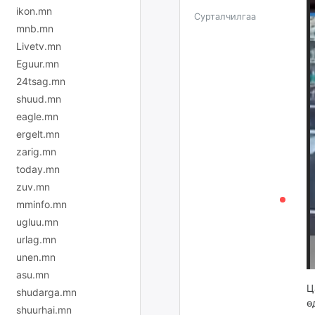
ikon.mn
Сурталчилгаа
mnb.mn
Livetv.mn
Eguur.mn
24tsag.mn
shuud.mn
eagle.mn
ergelt.mn
zarig.mn
today.mn
zuv.mn
mminfo.mn
ugluu.mn
urlag.mn
unen.mn
asu.mn
Ц
shudarga.mn
ө
shuurhai.mn