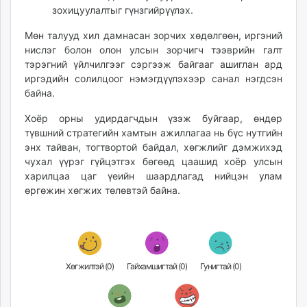
зохицуулалтыг гүнзгийрүүлэх.
Мөн талууд хил дамнасан зорчих хөдөлгөөн, иргэний
нислэг болон олон улсын зорчигч тээврийн галт
тэрэгний үйлчилгээг сэргээж байгааг ашиглан ард
иргэдийн солилцоог нэмэгдүүлэхээр санал нэгдсэн
байна.
Хоёр орны удирдагчдын үзэж буйгаар, өндөр
түвшний стратегийн хамтын ажиллагаа нь бүс нутгийн
энх тайван, тогтвортой байдал, хөгжлийг дэмжихэд
чухал үүрэг гүйцэтгэх бөгөөд цаашид хоёр улсын
харилцаа цаг үеийн шаардлагад нийцэн улам
өргөжин хөгжих төлөвтэй байна.
Хөгжилтэй (
0
)
Гайхамшигтай (
0
)
Гунигтай (
0
)