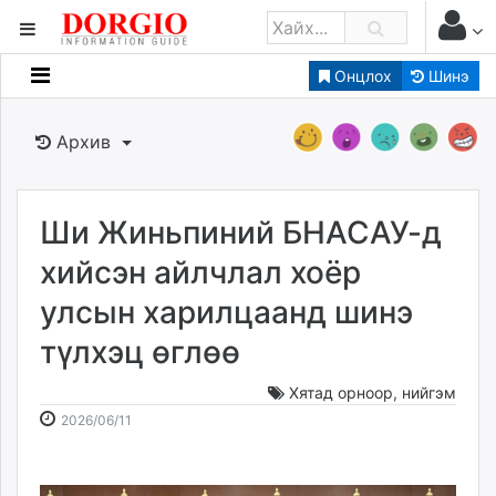
Онцлох
Шинэ
Мэдээллийн
Зар мэдээллийн
Архив
Банк санхүү
Бизнес ААН
Төрийн
Ши Жиньпиний БНАСАУ-д
Нийслэлийн
хийсэн айлчлал хоёр
улсын харилцаанд шинэ
dorgio.mn
түлхэц өглөө
Gogo.mn
caak.mn
Хятад орноор
,
нийгэм
news.mn
2026-
2026-
2026/06/11
zindaa.mn
06-
08-
Baabar.mn
11
09
tovch.mn