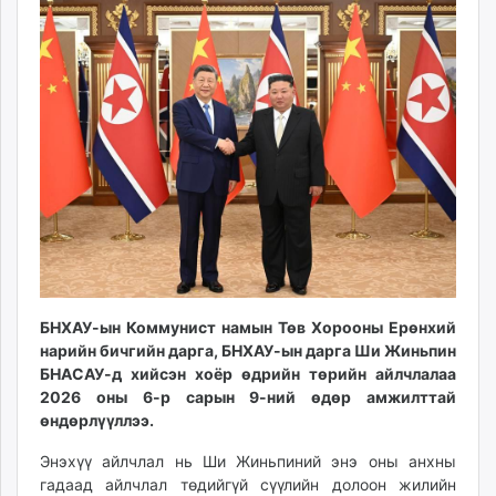
14:03:34
16:17:41
ikon.mn
mnb.mn
Livetv.mn
Eguur.mn
24tsag.mn
shuud.mn
eagle.mn
ergelt.mn
zarig.mn
today.mn
zuv.mn
mminfo.mn
БНХАУ-ын Коммунист намын Төв Хорооны Ерөнхий
ugluu.mn
нарийн бичгийн дарга, БНХАУ-ын дарга Ши Жиньпин
БНАСАУ-д хийсэн хоёр өдрийн төрийн айлчлалаа
urlag.mn
2026 оны 6-р сарын 9-ний өдөр амжилттай
unen.mn
өндөрлүүллээ.
asu.mn
shudarga.mn
Энэхүү айлчлал нь Ши Жиньпиний энэ оны анхны
гадаад айлчлал төдийгүй сүүлийн долоон жилийн
shuurhai.mn