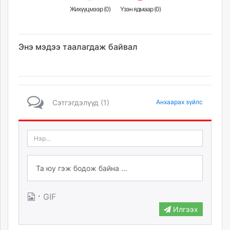
Жихүүцмээр (
0
)
Үзэн ядмаар (
0
)
Энэ мэдээ таалагдаж байвал
Сэтгэгдэлүүд (1)
Анхаарах зүйлс
·
GIF
Илгээх