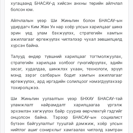
хугацаанд БНАСАУ-д хийсэн анхны төрийн айлчлал
unuudur.mn
болсон юм.
isee.mn
mglradio.com
Айлчлалын үеэр Ши Жиньпин болон БНАСАУ-ын
удирдагч Ким Жөн Ун нар хоёр улсын харилцааг шинэ
fact.mn
эрин үед улам бэхжүүлэх, стратегийн хамтын
itoim.mn
ажиллагааг өргөжүүлэх чиглэлээр чухал зөвшилцөлд
tumen.mn
хүрсэн байна.
shuum.mn
Талууд өндөр түвшний харилцааг тогтмолжуулах,
times.mn
стратегийн харилцаа холбоог гүнзгийрүүлэх, эдийн
tvmongolia.mn
засаг, худалдаа, шинжлэх ухаан, технологи, эрүүл
mass.mn
мэнд зэрэг салбарын бодит хамтын ажиллагааг
unegui.mn
өргөжүүлэх, ард иргэдийн солилцоог нэмэгдүүлэхээр
assa.mn
тохиролцжээ.
toim.mn
Ши Жиньпин уулзалтын үеэр БНХАУ БНАСАУ-тай
tac.mn
уламжлалт найрамдалт харилцаагаа үргэлж
paparazzi.mn
эрхэмлэн хөгжүүлэх байр сууриа өөрчлөхгүй гэдгийг
unread.today
онцолсон байна. Тэрээр БНАСАУ-ын социалист
бүтээн байгуулалтыг тууштай дэмжиж, хоёр улсын
нийтлэг ашиг сонирхлыг хамгаалах чиглэлд хамтран