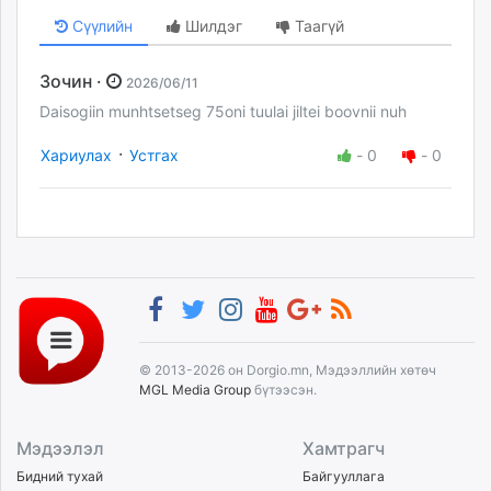
Сүүлийн
Шилдэг
Таагүй
Зочин ·
2026/06/11
Daisogiin munhtsetseg 75oni tuulai jiltei boovnii nuh
·
Хариулах
Устгах
-
0
-
0
© 2013-2026 он Dorgio.mn, Мэдээллийн хөтөч
MGL Media Group
бүтээсэн.
Мэдээлэл
Хамтрагч
Бидний тухай
Байгууллага