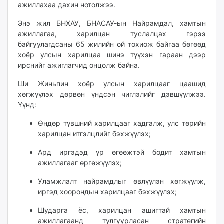
ажиллахаа дахин нотолжээ.
Энэ жил БНХАУ, БНАСАУ-ын Найрамдал, хамтын
ажиллагаа, харилцан туслалцах гэрээ
байгуулагдсаны 65 жилийн ой тохиож байгаа бөгөөд
хоёр улсын харилцаа шинэ түүхэн гараан дээр
ирснийг ажиглагчид онцолж байна.
Ши Жиньпин хоёр улсын харилцааг цаашид
хөгжүүлэх дөрвөн үндсэн чиглэлийг дэвшүүлжээ.
Үүнд:
Өндөр түвшний харилцааг хадгалж, улс төрийн
харилцан итгэлцлийг бэхжүүлэх;
Ард иргэдэд үр өгөөжтэй бодит хамтын
ажиллагааг өргөжүүлэх;
Уламжлалт найрамдлыг өвлүүлэн хөгжүүлж,
иргэд хоорондын харилцааг бэхжүүлэх;
Шударга ёс, харилцан ашигтай хамтын
ажиллагаанд тулгуурласан стратегийн