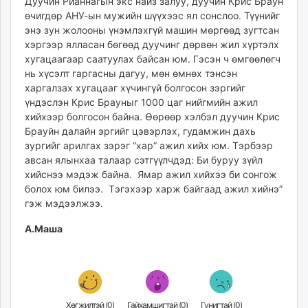
Дуучин Рианнагын экс найз залуу, дуучин Крис Браун
ikon.mn
өчигдөр АНУ-ын мужийн шүүхээс ял сонслоо. Түүнийг
mnb.mn
энэ зун жолооны үнэмлэхгүй машин мөргөөд зугтсан
хэргээр ялласан бөгөөд дуучинг дөрвөн жил хүртэлх
Livetv.mn
хугацаагаар саатуулах байсан юм. Гэсэн ч өмгөөлөгч
Eguur.mn
нь хүсэлт гаргасны дагуу, мөн өмнөх тэнсэн
24tsag.mn
харгалзах хугацааг хүчингүй болгосон зэргийг
shuud.mn
үндэслэн Крис Брауныг 1000 цаг нийгмийн ажил
eagle.mn
хийхээр болгосон байна. Өөрөөр хэлбэл дуучин Крис
ergelt.mn
Брауйн далайн эргийг цэвэрлэх, гудамжин дахь
зургийг арилгах зэрэг “хар” ажил хийх юм. Тэрбээр
zarig.mn
авсан ялынхаа талаар сэтгүүлчдэд: Би буруу зүйл
today.mn
хийснээ мэдэж байна. Ямар ажил хийхээ би сонгож
zuv.mn
болох юм билээ. Тэгэхээр харж байгаад ажил хийнэ”
mminfo.mn
гэж мэдээлжээ.
ugluu.mn
А.Маша
urlag.mn
unen.mn
asu.mn
shudarga.mn
shuurhai.mn
Хөгжилтэй (
0
)
Гайхамшигтай (
0
)
Гунигтай (
0
)