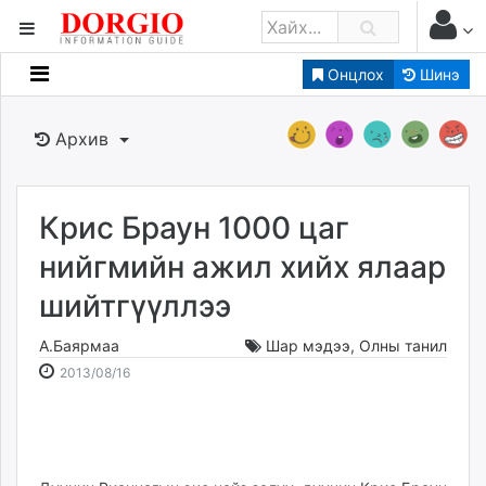
Онцлох
Шинэ
Мэдээллийн
Зар мэдээллийн
Архив
Банк санхүү
Бизнес ААН
Төрийн
Крис Браун 1000 цаг
Нийслэлийн
нийгмийн ажил хийх ялаар
шийтгүүллээ
dorgio.mn
Gogo.mn
А.Баярмаа
Шар мэдээ
,
Олны танил
caak.mn
2013-
2026-
2013/08/16
news.mn
08-
08-
16
06
zindaa.mn
19:24:51
12:54:14
Baabar.mn
tovch.mn