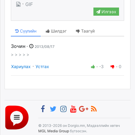
·
GIF
Илгээх
Сүүлийн
Шилдэг
Таагүй
Зочин ·
2013/08/17
> > > > >
·
Хариулах
Устгах
-
-3
-
0
© 2013-2026 он Dorgio.mn, Мэдээллийн хөтөч
MGL Media Group
бүтээсэн.