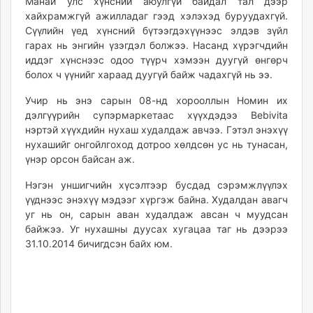
Манай улс хүнсний аюулгүй байдал тал дээр
ikon.mn
хайхрамжгүй ажилладаг гээд хэлэхэд буруудахгүй.
mnb.mn
Сүүлийн үед хүнсний бүтээгдэхүүнээс элдэв зүйл
гарах нь энгийн үзэгдэл болжээ. Насанд хүрэгчдийн
Livetv.mn
иддэг хүнснээс одоо түүрч хэмээн дуугүй өнгөрч
Eguur.mn
болох ч үүнийг хараад дуугүй байж чадахгүй нь ээ.
24tsag.mn
shuud.mn
Учир нь энэ сарын 08-нд хорооллын Номин их
дэлгүүрийн супэрмаркетаас хүүхдэдээ Bebivita
eagle.mn
нэртэй хүүхдийн нухаш худалдаж авчээ. Гэтэл энэхүү
ergelt.mn
нухашийг онгойлгоход дотроо хөлдсөн ус нь тунасан,
zarig.mn
үнэр орсон байсан аж.
today.mn
Нэгэн уншигчийн хүсэлтээр бусдад сэрэмжлүүлэх
zuv.mn
үүднээс энэхүү мэдээг хүргэж байна. Худалдан авагч
mminfo.mn
уг нь он, сарын аван худалдаж авсан ч муудсан
ugluu.mn
байжээ. Уг нухашны дуусах хугацаа таг нь дээрээ
urlag.mn
31.10.2014 бичигдсэн байх юм.
unen.mn
asu.mn
shudarga.mn
shuurhai.mn