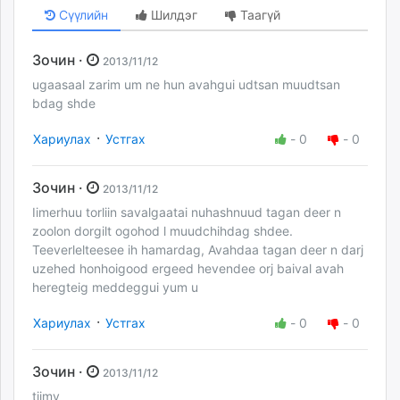
Сүүлийн
Шилдэг
Таагүй
Зочин ·
2013/11/12
ugaasaal zarim um ne hun avahgui udtsan muudtsan
bdag shde
·
Хариулах
Устгах
-
0
-
0
Зочин ·
2013/11/12
Iimerhuu torliin savalgaatai nuhashnuud tagan deer n
zoolon dorgilt ogohod l muudchihdag shdee.
Teeverlelteesee ih hamardag, Avahdaa tagan deer n darj
uzehed honhoigood ergeed hevendee orj baival avah
heregteig meddeggui yum u
·
Хариулах
Устгах
-
0
-
0
Зочин ·
2013/11/12
tiimv