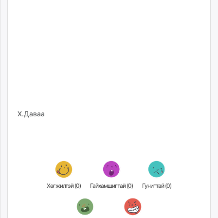
unuudur.mn
isee.mn
mglradio.com
fact.mn
itoim.mn
tumen.mn
shuum.mn
times.mn
tvmongolia.mn
Х.Даваа
mass.mn
unegui.mn
assa.mn
toim.mn
tac.mn
paparazzi.mn
Хөгжилтэй (
0
)
Гайхамшигтай (
0
)
Гунигтай (
0
)
unread.today