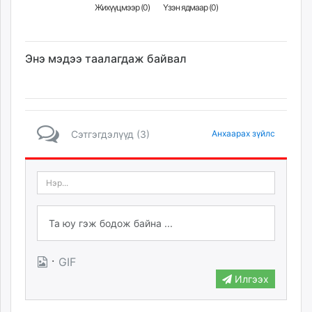
Жихүүцмээр (
0
)
Үзэн ядмаар (
0
)
Энэ мэдээ таалагдаж байвал
Сэтгэгдэлүүд (3)
Анхаарах зүйлс
·
GIF
Илгээх