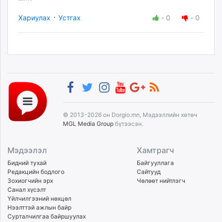
·
Хариулах
Устгах
-
0
-
0
© 2013-2026 он Dorgio.mn, Мэдээллийн хөтөч
MGL Media Group
бүтээсэн.
Мэдээлэл
Хамтрагч
Бидний тухай
Байгууллага
Редакцийн бодлого
Сайтууд
Зохиогчийн эрх
Чөлөөт нийтлэгч
Санал хүсэлт
Үйлчилгээний нөхцөл
Нээлттэй ажлын байр
Сурталчилгаа байршуулах