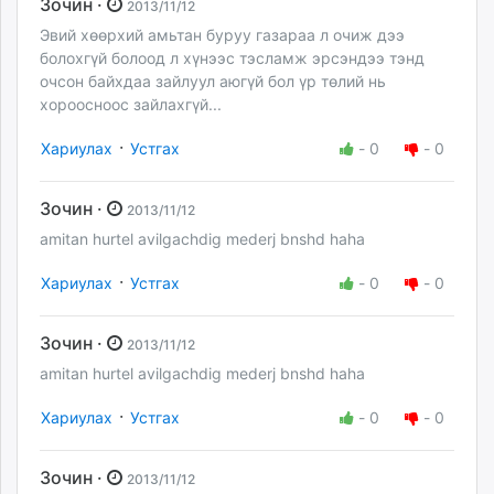
Зочин ·
2013/11/12
Эвий хөөрхий амьтан буруу газараа л очиж дээ
болохгүй болоод л хүнээс тэсламж эрсэндээ тэнд
очсон байхдаа зайлуул аюгүй бол үр төлий нь
хороосноос зайлахгүй...
·
Хариулах
Устгах
-
0
-
0
Зочин ·
2013/11/12
amitan hurtel avilgachdig mederj bnshd haha
·
Хариулах
Устгах
-
0
-
0
Зочин ·
2013/11/12
amitan hurtel avilgachdig mederj bnshd haha
·
Хариулах
Устгах
-
0
-
0
Зочин ·
2013/11/12