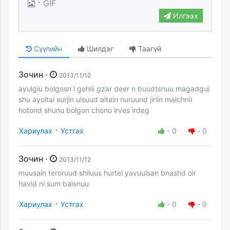
·
GIF
Илгээх
Сүүлийн
Шилдэг
Таагүй
Зочин ·
2013/11/12
ayulgiu bolgosn l gehiii gzar deer n buudtsnuu magadgui
shu ayultai surjin ulsuud altain nuruund jiriin malchnii
hotond shunu bolgon chono irves irdeg
·
Хариулах
Устгах
-
0
-
0
Зочин ·
2013/11/12
muusain teroruud shiluus hurtel yavuulsan bnashd oir
havid ni sum baisnuu
·
Хариулах
Устгах
-
0
-
0