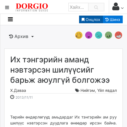
Онцлох
Шинэ
Мэдээллийн
Зар мэдээллийн
Архив
Банк санхүү
Бизнес ААН
Төрийн
Их тэнгэрийн аманд
Нийслэлийн
нэвтэрсэн шилүүсийг
барьж аюулгүй болгожээ
dorgio.mn
Gogo.mn
Х.Даваа
Нийгэм
,
Үйл явдал
caak.mn
2013-
2026-
2013/11/11
news.mn
11-
08-
11
06
zindaa.mn
23:37:33
17:54:42
Төрийн өндөрлөгүүд амьдардаг Их тэнгэрийн ам руу
Baabar.mn
шилүүс нэвтэрсэн дуудлага өнөөдөр ирсэн байна.
tovch.mn