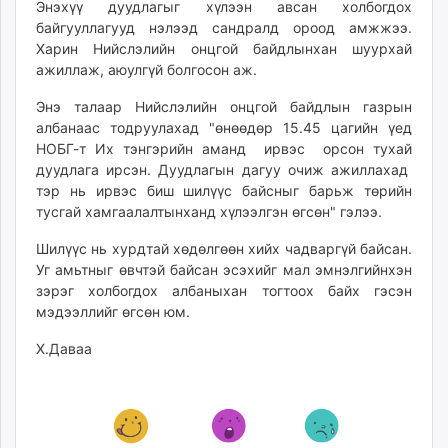
Энэхүү дуудлагыг хүлээн авсан холбогдох
ikon.mn
байгууллагууд нэлээд сандралд ороод амжжээ.
mnb.mn
Харин Нийслэлийн онцгой байдлынхан шуурхай
Livetv.mn
ажиллаж, аюулгүй болгосон аж.
Eguur.mn
Энэ талаар Нийслэлийн онцгой байдлын газрын
24tsag.mn
албанаас тодруулахад "өнөөдөр 15.45 цагийн үед
shuud.mn
НОБГ-т Их тэнгэрийн аманд ирвэс орсон тухай
eagle.mn
дуудлага ирсэн. Дуудлагын дагуу очиж ажиллахад
ergelt.mn
тэр нь ирвэс биш шилүүс байсныг барьж төрийн
тусгай хамгаалалтынханд хүлээлгэн өгсөн" гэлээ.
zarig.mn
today.mn
Шилүүс нь хурдтай хөдөлгөөн хийх чадваргүй байсан.
zuv.mn
Уг амьтныг өвчтэй байсан эсэхийг мал эмнэлгийнхэн
mminfo.mn
зэрэг холбогдох албаныхан тогтоох байх гэсэн
мэдээллийг өгсөн юм.
ugluu.mn
urlag.mn
Х.Даваа
unen.mn
asu.mn
shudarga.mn
shuurhai.mn