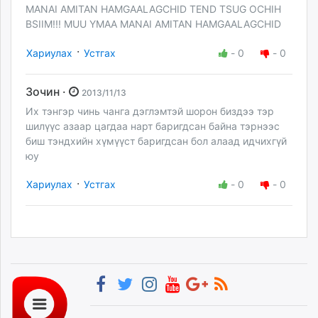
MANAI AMITAN HAMGAALAGCHID TEND TSUG OCHIH
BSIIM!!! MUU YMAA MANAI AMITAN HAMGAALAGCHID
·
Хариулах
Устгах
-
0
-
0
Зочин ·
2013/11/13
Их тэнгэр чинь чанга дэглэмтэй шорон биздээ тэр
шилүүс азаар цагдаа нарт баригдсан байна тэрнээс
биш тэндхийн хүмүүст баригдсан бол алаад идчихгүй
юу
·
Хариулах
Устгах
-
0
-
0