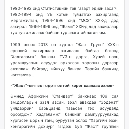
ikon.mn
1990-1992 онд Статистикийн төв газарт эдийн засагч,
mnb.mn
1992-1994 онд УБ хотын гүйцэтгэх захиргаанд
Livetv.mn
мэргэжилтэн, 1994-1996 онд “MCS” ХХК-д дэд
Eguur.mn
захирал, 1996-1999 онд “Жамп” ХХК-д дэд захирлаар
тус тус ажиллаж байсан туршлагатай нэгэн юм.
24tsag.mn
shuud.mn
1999 оноос 2013 он хүртэл “Жаст Групп” ХХК-н
eagle.mn
ерөнхий захирлаар ажиллаж байгаа бөгөөд
ergelt.mn
“Хадгаламж” банкны ТУЗ-н дарга, Хүний нөөц
zarig.mn
урамшууллын асуудал эрхэлсэн хорооны даргаар
ажиллаж байгаад ийнхүү банкаа Төрийн банкинд
today.mn
нэгтгэжээ...
zuv.mn
mminfo.mn
-"Жаст"-ын гэх тодотголтой хэрэг хаанаас эхлэв-
ugluu.mn
Өмнөд Африкийн “Стандарт” банкнаас 109 сая
urlag.mn
ам.долларын зээл авсан, зээл авахдаа “Эрдэнэт”
unen.mn
үйлдвэрийг барьцаанд тавьсан гэх асуудалд
asu.mn
ороогдож,” Хадгаламж” банкийг дампууруулахад
shudarga.mn
хүргэсэн цорын ганц буруутан болох “Хэргийн эзэн,
хэнгэрэгийн дохиур” гэгдэж буй “Жаст” группын
shuurhai.mn