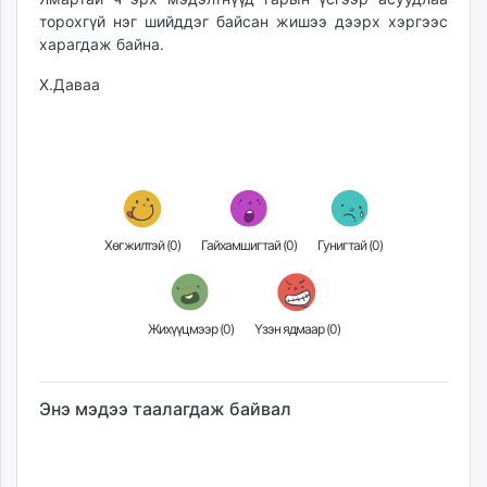
торохгүй нэг шийддэг байсан жишээ дээрх хэргээс
харагдаж байна.
Х.Даваа
Хөгжилтэй (
0
)
Гайхамшигтай (
0
)
Гунигтай (
0
)
Жихүүцмээр (
0
)
Үзэн ядмаар (
0
)
Энэ мэдээ таалагдаж байвал