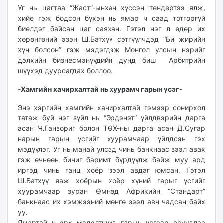
Уг нь цагтаа “Жаст”-ынхан хүссэн тендертээ ялж,
хийе гэж бодсон бүхэн нь ямар ч саад тотгоргүй
биелдэг байсан цаг саяхан. Гэтэл нэг л өдөр их
хөрөнгөний эзэн Ш.Батхүү сэтгүүлчдэд “Би жирийн
хүн болсон” гэж мэдэгдэж Монгол улсын нэрийг
дэлхийн бизнесмэнүүдийн дунд биш Арбитрийн
шүүхэд дуурсагдах боллоо.
-Хамгийн хачирхалтай нь хуурамч гарын үсэг
-
Энэ хэргийн хамгийн хачирхалтай гэмээр сонирхол
татаж буй нэг зүйл нь “Эрдэнэт” үйлдвэрийн дарга
асан Ч.Ганзориг болон ТӨХ-ны дарга асан Д.Сугар
нарын гарын үсгийг хуурамчаар үйлдсэн гэх
мэдүүлэг. Уг нь манай улсад чинь банкнаас зээл авах
гэж өчнөөн бичиг баримт бүрдүүлж байж муу ард
иргэд чинь ганц хоёр зээл авдаг юмсан. Гэтэл
Ш.Батхүү яаж хоёрын хоёр хүний гарыг үсгийг
хуурамчаар зуран Өмнөд Африкийн “Стандарт”
банкнаас их хэмжээний мөнгө зээл авч чадсан байх
уу.
Ямартай ч эрх мэдэлтнүүд гарын үсгээр асуудлаа