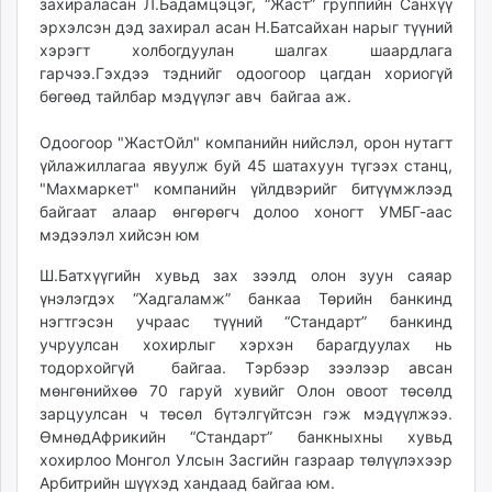
захираласан Л.Бадамцэцэг, “Жаст” группийн Санхүү
эрхэлсэн дэд захирал асан Н.Батсайхан нарыг түүний
хэрэгт холбогдуулан шалгах шаардлага
гарчээ.Гэхдээ тэднийг одоогоор цагдан хориогүй
бөгөөд тайлбар мэдүүлэг авч байгаа аж.
Одоогоор "ЖастОйл" компанийн нийслэл, орон нутагт
үйлажиллагаа явуулж буй 45 шатахуун түгээх станц,
"Махмаркет" компанийн үйлдвэрийг битүүмжлээд
байгаат алаар өнгөрөгч долоо хоногт УМБГ-аас
мэдээлэл хийсэн юм
Ш.Батхүүгийн хувьд зах зээлд олон зуун саяар
үнэлэгдэх “Хадгаламж” банкаа Төрийн банкинд
нэгтгэсэн учраас түүний “Стандарт” банкинд
учруулсан хохирлыг хэрхэн барагдуулах нь
тодорхойгүй байгаа. Тэрбээр зээлээр авсан
мөнгөнийхөө 70 гаруй хувийг Олон овоот төсөлд
зарцуулсан ч төсөл бүтэлгүйтсэн гэж мэдүүлжээ.
ӨмнөдАфрикийн “Стандарт” банкныхны хувьд
хохирлоо Монгол Улсын Засгийн газраар төлүүлэхээр
Арбитрийн шүүхэд хандаад байгаа юм.