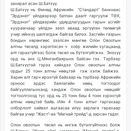
захирал асан Ш.Батхүү.
unuudur.mn
Ш.Батхүү нь Өмнөд Африкийн “Стандарт” банкнаас
isee.mn
“Эрдэнэт” үйлдвэрээр батлан даалт гаргуулж ТӨХ,
mglradio.com
“Эрдэнэт” үйлдвэрийн удирдлагуудын гарын үсгийг
fact.mn
хуурамчаар үйлдэн зээл аваад эргүүлэн төлөөгүй
учир ийнхүү шалгагдаж байгаа билээ. Засгийн газрын
itoim.mn
бондын хөрөнгөөс зээлсэн мөнгөө Олон Овоотын
tumen.mn
алтны төсөлд хэрэглэсэн ч хоёр жилийн хугацаанд
shuum.mn
алт гарахгүйгээс болж төсөл нь бүтэлгүйтжээ. Энэхүү
times.mn
орд нь анх Ц.Мянганбаярынх байсан гэх. Тэрбээр
tvmongolia.mn
Ш.Батхүүтэй гэрээ хийхдээ Олон овоотын алтны
mass.mn
ордыг 25 тонн алтны нөөцтэй гэж хэлж байжээ.
Харин алт гарч ирэхгүй байхаар нь тэрбээр Африкийн
unegui.mn
орноос эрдэс баялагийн нөөц тогтоодог
assa.mn
байгууллагынханд хандаж Олон овоотын нөөцийг
toim.mn
тогтоолгоход тус орд нь 25 тонн биш 4 тонн хүрэхгүй
tac.mn
алтны нөөцтэй байв
.
Ийн 4 тонн алтыг гаргахаар
paparazzi.mn
олборлолт хийвэл ашгаасаа илүү зарлага гарахаар
байгаа учир “Жаст”-аа “Магнай трейд”-д зарсан гэдэг.
unread.today
Олон овоотын төсөл нь ингэж бүтэлгүйтнээс болж
Ш.Батхүү “Жаст ойл” компаниа “Магнай трейд”-д,