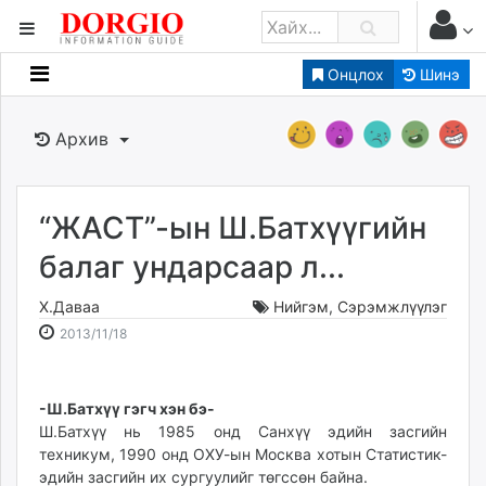
Онцлох
Шинэ
Мэдээллийн
Зар мэдээллийн
Архив
Банк санхүү
Бизнес ААН
Төрийн
“ЖАСТ”-ын Ш.Батхүүгийн
Нийслэлийн
балаг ундарсаар л...
Х.Даваа
Нийгэм
,
Сэрэмжлүүлэг
dorgio.mn
2013-
2026-
2013/11/18
Gogo.mn
11-
08-
caak.mn
18
09
news.mn
15:23:12
01:41:46
-Ш.Батхүү
гэгч хэн бэ-
zindaa.mn
Ш.Батхүү нь 1985 онд Санхүү эдийн засгийн
Baabar.mn
техникум, 1990 онд ОХУ-ын Москва хотын Статистик-
tovch.mn
эдийн засгийн их сургуулийг төгссөн байна.