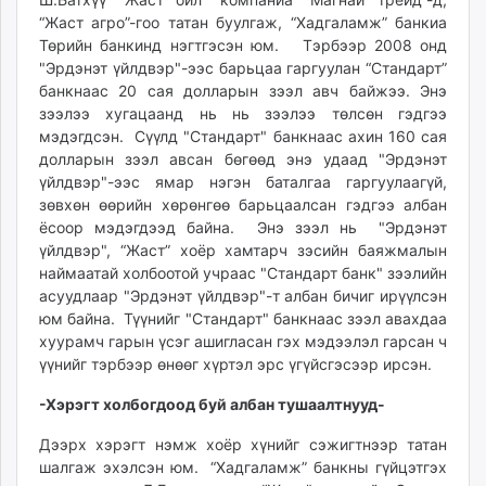
“Жаст агро”-гоо татан буулгаж, “Хадгаламж” банкиа
Төрийн банкинд нэгтгэсэн юм. Тэрбээр 2008 онд
"Эрдэнэт үйлдвэр"-ээс барьцаа гаргуулан “Стандарт”
банкнаас 20 сая долларын зээл авч байжээ. Энэ
зээлээ хугацаанд нь нь зээлээ төлсөн гэдгээ
мэдэгдсэн. Сүүлд "Стандарт" банкнаас ахин 160 сая
долларын зээл авсан бөгөөд энэ удаад "Эрдэнэт
үйлдвэр"-ээс ямар нэгэн баталгаа гаргуулаагүй,
зөвхөн өөрийн хөрөнгөө барьцаалсан гэдгээ албан
ёсоор мэдэгдээд байна. Энэ зээл нь "Эрдэнэт
үйлдвэр", “Жаст” хоёр хамтарч зэсийн баяжмалын
наймаатай холбоотой учраас "Стандарт банк" зээлийн
асуудлаар "Эрдэнэт үйлдвэр"-т албан бичиг ирүүлсэн
юм байна. Түүнийг "Стандарт" банкнаас зээл авахдаа
хуурамч гарын үсэг ашигласан гэх мэдээлэл гарсан ч
үүнийг тэрбээр өнөөг хүртэл эрс үгүйсгэсээр ирсэн.
-Хэрэгт холбогдоод буй албан тушаалтнууд-
Дээрх хэрэгт нэмж хоёр хүнийг сэжигтнээр татан
шалгаж эхэлсэн юм. “Хадгаламж” банкны гүйцэтгэх