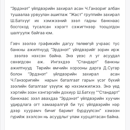
“Эрдэнэт” үйлдвэрийн захирал асан Ч.Ганзориг албан
тушаалаа урвуулан ашиглаж “Жаст” группийн захирал
Ш.Батхүүг их хэмжээний зээл гадны банкнаас
босгоход тусалсан хэрэгт сэжигтнээр тооцогдон
шалгуулж байгаа юм.
Гэвч зээлээ графикийн дагуу төлөөгүй учраас тус
банкны ажилтнууд “Эрдэнэт” үйлдвэрийг зорин ирж
зээлээ нэхсэн байна. Энэ үеэс л уг асуудал
сөхөгдсөн аж. Ингэхдээ “Стандарт” банкны
ажилтнууд Төрийн өмчийн хорооны дарга Д.Сугар
болон “Эрдэнэт” үйлдвэрийн захирал асан
Ч.Ганзоригийн нарын баталгаат гарын үсэг бүхий
зээлийн баталгааг үзүүлж өр нэхэмжилжээ. Энэ үед
хэргийн эзэн хэнгэргийн дохиур Ш.Батхүү "“Стандарт”
банкнаас зээл авахдаа “Эрдэнэт” үйлдвэрийн хуучин
удирдлага огт хамааралгүй би тус үйлдвэрийн нэр
дээр хуурамч бичиг баримт бүрдүүлсэн" хэмээн
гүрийж эхэлсэн нь асуудлыг улам хурцатгасан байна.