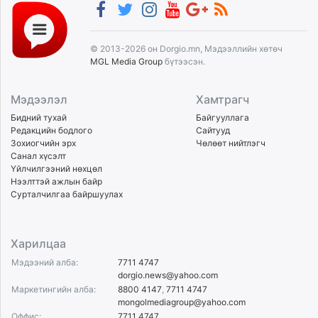
© 2013-2026 он Dorgio.mn, Мэдээллийн хөтөч
MGL Media Group
бүтээсэн.
Мэдээлэл
Хамтрагч
Бидний тухай
Байгууллага
Редакцийн бодлого
Сайтууд
Зохиогчийн эрх
Чөлөөт нийтлэгч
Санал хүсэлт
Үйлчилгээний нөхцөл
Нээлттэй ажлын байр
Сурталчилгаа байршуулах
Харилцаа
Мэдээний алба:
7711 4747
dorgio.news@yahoo.com
Маркетингийн алба:
8800 4147
,
7711 4747
mongolmediagroup@yahoo.com
Оффис:
7711 4747