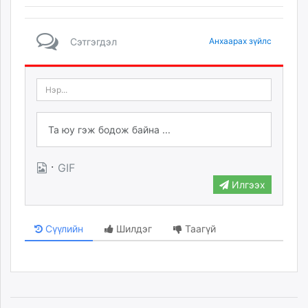
Сэтгэгдэл
Анхаарах зүйлс
·
GIF
Илгээх
Сүүлийн
Шилдэг
Таагүй