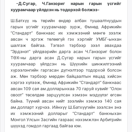
-Д.Сугар, Ч.Ганзориг нарын гарын үсгийг
хуурамчаар үйлдсэн нь тодорхой болжээ-
Ш.Батхүү нь төрийн өндөр албан тушаалтнуудын
гарын үсгийг хуурамчаар зурж, Өмнөд Африкийн
“Стандарт” банкнаас их хэмжээний мөнгө зээлж
авсан ч эргэж төлөөгүй гэх хэргийг УМБГ-ынхан
шалгаж байгаа. Тэгвэл тэрбээр зээл авахдаа
“Эрдэнэт” үйлдвэрийн дарга асан Ч.Ганзориг болон
ТӨХ-ны дарга асан Д.Сугар нарын гарын үсгийг
хуурамчаар үйлдсэн нь Шүүхийн шинжилгээний
хүрээлэнгийн гаргасан дүгнэлтээр тодорхой болсон
аж. Мөн тэрбээр мөрдөн байцаалтын явцад хийсэн
хэргээ хүлээж, Өмнөд Африкийн “Стандарт” банкнаас
авсан 109 сая ам.долларынхаа 70 гаруй хувийг “Олон
овоот” төсөлдөө зарцуулсан хэмээн мэдүүлэг өгсөн
байна. Түүний авсан нийт зээлийн хэмжээ 140 сая
ам.долларт хүрчээ. Ийнхүү Ш.Батхүүгийн зээлсэн энэ
их хэмжээний долларыг “Стандарт” банкныхан
Монгол Улсын Засгийн газраас нэхэмжлэн Арбитрийн
шүүхэд гомдол гаргаад байгаа юм.