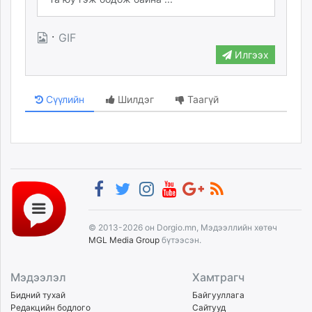
·
GIF
Илгээх
Сүүлийн
Шилдэг
Таагүй
© 2013-2026 он Dorgio.mn, Мэдээллийн хөтөч
MGL Media Group
бүтээсэн.
Мэдээлэл
Хамтрагч
Бидний тухай
Байгууллага
Редакцийн бодлого
Сайтууд