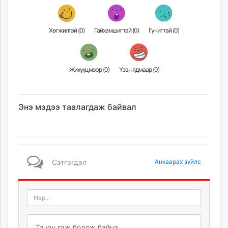
unuudur.mn
isee.mn
Хөгжилтэй (
0
)
Гайхамшигтай (
0
)
Гунигтай (
0
)
mglradio.com
fact.mn
itoim.mn
Жихүүцмээр (
0
)
Үзэн ядмаар (
0
)
tumen.mn
shuum.mn
times.mn
Энэ мэдээ таалагдаж байвал
tvmongolia.mn
mass.mn
unegui.mn
assa.mn
toim.mn
Сэтгэгдэл
Анхаарах зүйлс
tac.mn
paparazzi.mn
unread.today