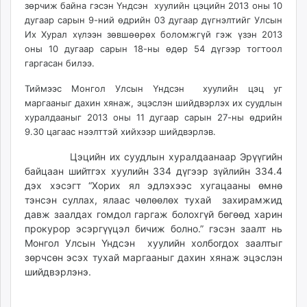
зөрчиж байна гэсэн Үндсэн хуулийн цэцийн 2013 оны 10
ikon.mn
дугаар сарын 9-ний өдрийн 03 дугаар дүгнэлтийг Улсын
mnb.mn
Их Хурал хүлээн зөвшөөрөх боломжгүй гэж үзэн 2013
Livetv.mn
оны 10 дугаар сарын 18-ны өдөр 54 дүгээр тогтоол
Eguur.mn
гаргасан билээ.
24tsag.mn
Тиймээс Монгол Улсын Үндсэн хуулийн цэц уг
shuud.mn
маргааныг дахин хянаж, эцэслэн шийдвэрлэх их суудлын
eagle.mn
хуралдааныг 2013 оны 11 дугаар сарын 27-ны өдрийн
ergelt.mn
9.30 цагаас нээлттэй хийхээр шийдвэрлэв.
zarig.mn
Цэцийн их суудлын хуралдаанаар Эрүүгийн
today.mn
байцаан шийтгэх хуулийн 334 дүгээр зүйлийн 334.4
zuv.mn
дэх хэсэгт “Хорих ял эдлэхээс хугацааны өмнө
mminfo.mn
тэнсэн суллах, ялаас чөлөөлөх тухай захирамжид
давж заалдах гомдол гаргаж болохгүй бөгөөд харин
ugluu.mn
прокурор эсэргүүцэл бичиж болно.” гэсэн заалт нь
urlag.mn
Монгол Улсын Үндсэн хуулийн холбогдох заалтыг
unen.mn
зөрчсөн эсэх тухай маргааныг дахин хянаж эцэслэн
asu.mn
шийдвэрлэнэ.
shudarga.mn
shuurhai.mn