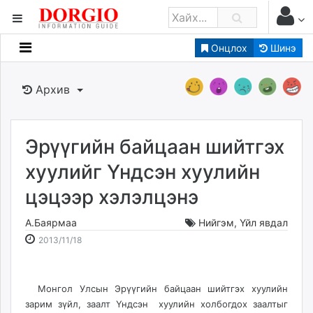
Онцлох
Шинэ
Мэдээллийн
Зар мэдээллийн
Архив
Банк санхүү
Бизнес ААН
Төрийн
Эрүүгийн байцаан шийтгэх
Нийслэлийн
хуулийг Үндсэн хуулийн
цэцээр хэлэлцэнэ
dorgio.mn
Gogo.mn
А.Баярмаа
Нийгэм
,
Үйл явдал
caak.mn
2013-
2026-
2013/11/18
news.mn
11-
08-
18
09
zindaa.mn
16:53:49
07:22:33
Baabar.mn
Монгол Улсын Эрүүгийн байцаан шийтгэх хуулийн
зарим зүйл, заалт Үндсэн хуулийн холбогдох заалтыг
tovch.mn