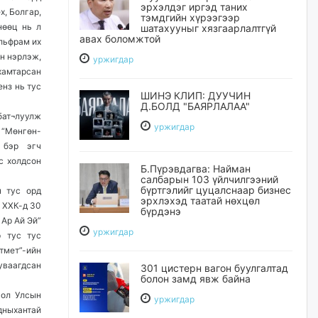
эрхэлдэг иргэд таних
х, Болгар,
тэмдгийн хүрээгээр
нөөц нь л
шатахууныг хязгаарлалтгүй
авах боломжтой
ольфрам их
н нэрлэж,
уржигдар
хамтарсан
нз нь тус
ШИНЭ КЛИП: ДУУЧИН
Д.БОЛД "БАЯРЛАЛАА"
бат¬луулж
уржигдар
 “Мөнгөн-
 бэр эгч
с холдсон
Б.Пүрэвдагва: Найман
салбарын 103 үйлчилгээний
бүртгэлийг цуцалснаар бизнес
н тус орд
эрхлэхэд таатай нөхцөл
 ХХК-д 30
бүрдэнэ
 Ар Ай Эй”
уржигдар
р тус тус
тмет”-ийн
уваагдсан
301 цистерн вагон буулгалтад
болон замд явж байна
гол Улсын
уржигдар
дныхантай