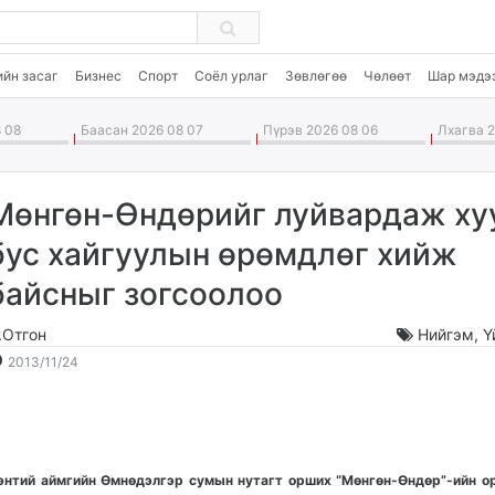
ийн засаг
Бизнес
Спорт
Соёл урлаг
Зөвлөгөө
Чөлөөт
Шар мэдэ
 08
Баасан 2026 08 07
Пүрэв 2026 08 06
Лхагва 2
Мөнгөн-Өндөрийг луйвардаж ху
бус хайгуулын өрөмдлөг хийж
байсныг зогсоолоо
.Отгон
Нийгэм
,
Ү
2013-
2026-
2013/11/24
11-
08-
24
09
21:22:23
20:35:00
энтий аймгийн Өмнөдэлгэр сумын нутагт орших “Мөнгөн-Өндөр”-ийн о