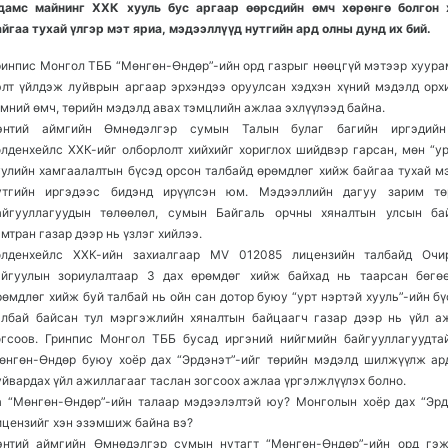
дамс майнинг ХХК хууль бус аргаар өөрсдийн өмч хөрөнгө болгон 
айгаа тухай үлгэр мэт яриа, мэдээллүүд нутгийн ард олны дунд их бий.
ринпис Монгол ТББ “Мөнгөн-Өндөр”-ийн орд газрыг нөөцгүй мэтээр хуура
элт үйлдэж луйврын арг
аар эрхэндээ оруулсан хэдхэн хүний мэдэлд орхи
үмний өмч, төрийн мэдэлд авах тэмцлийн ажлаа эхлүүлээд байна.
энтий аймгийн Өмнөдэлгэр сумын Талын булаг багийн иргэдийн
олденхейлс ХХК-ийг олборлолт хийхийг хориглох шийдвэр гарсан, мөн “ур
уулийн хамгаалалтын бүсэд орсон талбайд өрөмдлөг хийж байгаа тухай м
утгийн иргэдээс бидэнд ирүүлсэн юм. Мэдээллийн дагуу зарим тө
айгууллагуудын төлөөлөл, сумын Байгаль орчны хяналтын улсын ба
амтран газар дээр нь үзлэг хийлээ.
олденхейлс ХХК-ийн захиалгаар MV 012085 лицензийн талбайд Очи
айгуулын зориулалтаар 3 дах өрөмдөг хийж байхад нь таарсан бөгө
рөмдлөг хийж буй талбай нь ойн сан дотор буюу “урт нэртэй хууль”-ийн б
албай байсан тул мэргэжлийн хяналтын байцаагч газар дээр нь үйл а
огсоов. Гринпис Монгол ТББ бусад иргэний нийгмийн байгууллагуудта
өнгөн-Өндөр буюу хоёр дах “Эрдэнэт”-ийг төрийн мэдэлд шилжүүлж ар
уйвардах үйл ажиллагааг таслан зогсоох ажлаа үргэлжлүүлэх болно.
а “Мөнгөн-Өндөр”-ийн талаар мэдээлэлтэй юу? Монголын хоёр дах “Эрд
ицензийг хэн эзэмшиж байна вэ?
энтий аймгийн Өмнөдэлгэр сумын нутагт “Мөнгөн-Өндөр”-ийн орд гэ