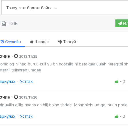
·
GIF
Ил
Сүүлийн
Шилдэг
Таагүй
Зочин ·
2013/11/25
romdlog hiihed buruu zuil yu bn nootsiig ni batalgaajuulah heregtei s
eterhii tuilshrah umdaa
·
ариулах
Устгах
-
0
Зочин ·
2013/11/26
aiguuliin ajliig haana ch hiij bolno shdee. Mongolchuud gej buun porlet
·
ариулах
Устгах
-
0