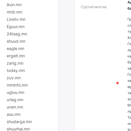
А
ikon.mn
Сурталчилгаа
б
mnb.mn
Livetv.mn
Г
с
Eguur.mn
т
24tsag.mn
Х
shuud.mn
Г
eagle.mn
х
ergelt.mn
н
б
zarig.mn
х
today.mn
Г
zuv.mn
х
mminfo.mn
ө
ugluu.mn
т
з
urlag.mn
М
unen.mn
л
asu.mn
Т
shudarga.mn
л
shuurhai.mn
Х