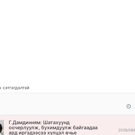
 сэтгэгдэлтэй
Г.Дамдинням: Шатахуунд
оочерлуулж, бухимдуулж байгаадаа
2026/08/
ард иргэдээсээ хүлцэл өчье