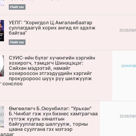
Нийгэм
УЕПГ: “Хоригдол Ц.Амгаланбаатар
cуллагдаагүй хорих ангид ял эдэлж
2026/08/
байгаа“
Нийгэм
СУИС-ийн бүлэг хүчингийн хэргийн
хохирогч, тэмцэгч Шинэцэцэг:
уржигд
Сайхан мэдээтэй, намайг
хохироосон этгээдүүдийн хэргийг
прокуророос шүүх рүү шилжүүлж
г сонслоо
Өмгөөлөгч Б.Оюунбилэг: "Урьхан"
Б.Чинбат гэж хүн бизнес хамтрагчаа
2026/08/
гүтгэж хууль хяналтын
байгууллагаар шалгуулж, торны
цаана суулгана гэх мэтээр
алдаг