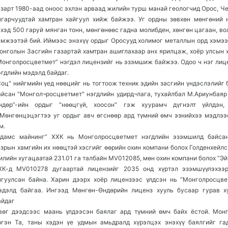
азарт 1980-аад оноос эхлэн арваад жилийн турш манай геологчид Орос, Че
нгарчуудтай хамтран хайгуул хийж байжээ. Уг ордны зөвхөн мөнгөний 
эхэд 500 гаруй мянган тонн, мөнгөнөөс гадна молибден, хөнгөн цагаан, в
эмжээтэй бий. Иймээс энэхүү ордыг Оросууд холимог металлын орд хэмээ
онголын Засгийн газартай хамтран ашиглахаар анх ярилцаж, хоёр улсын 
Монголросцветмет” нэгдэл лицензийг нь эзэмшиж байжээ. Одоо ч нэг лице
эгдлийн мэдэлд байдаг.
Соц" нийгмийн үед нөөцийг нь тогтоож техник эдийн засгийн үндэслэлийг 
айсан "Монгол¬росцветмет" нэгдлийн удирд¬лага, тухайлбал М.Ариунбаяр
ндөр”-ийн ордыг "нөөцгүй, хоосон" гэж хуурамч дүгнэлт үйлдэн,
.Мөнгөнцэцэгтээ уг ордыг авч өгснөөр ард түмний өмч эзнийхээ мэдлээ
м.
Адамс майнинг” ХХК нь Монголросцветмет нэгдлийн эзэмшилд байса
азрын хамгийн их нөөцтэй хэсгийг өөрийн охин компани болох Голденхейлс
илийн хугацаатай 231.01 га талбайн MV012085, мөн охин компани болох “Эй
ХК-д MV010278 дугаартай лицензийг 2035 онд хүртэл эзэмшүүлэхээ
лгуулсан байна. Харин дээрх хоёр лицензээс үлдсэн нь “Монголросцве
эдэлд байгаа. Ингээд Мөнгөн-Өндөрийн лиценз хууль бусаар гурав х
айдаг
вөг дээдсээс маань үлдээсэн баялаг ард түмний өмч байх ёстой. Мон
ргэн Та, таны хэдэн үе удмын амьдралд хүрэлцэх энэхүү баялгийг га