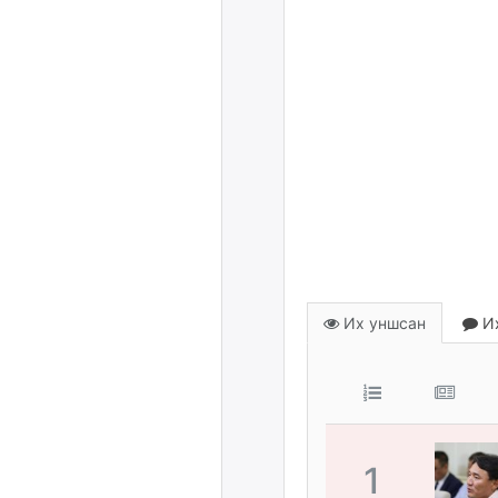
Их уншсан
Их
1