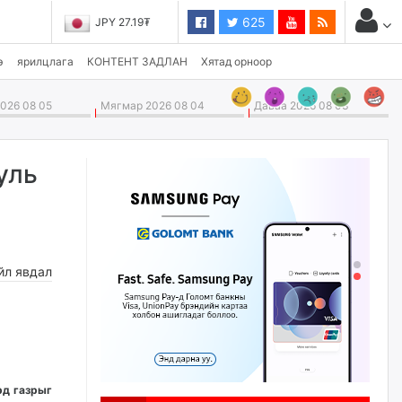
625
JPY 27.19₮
э
ярилцлага
КОНТЕНТ ЗАДЛАН
Хятад орноор
026 08 05
Мягмар 2026 08 04
Даваа 2026 08 03
уль
йл явдал
рд газрыг