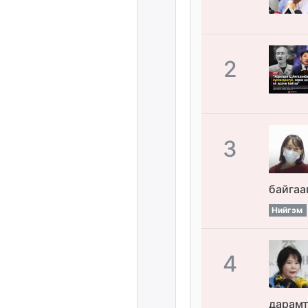
2
3
байгаа
Нийгэм
4
дарамт