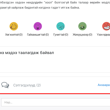
үлбэлдсэн хэдхэн нөхдүүдийн “хоол” болгохгүй байх талаар өөрийн мэдлэ
арамгүй хайрлаж бидэнтэй нэгдэнэ гэдэгт итгэж байна.
Хөгжилтэй (
0
)
Гайхамшигтай (
0
)
Гунигтай (
0
)
Жихүүцмээр (
0
)
Үзэн ядмаа
нэ мэдээ таалагдаж байвал
Сэтгэгдэлүүд (2)
Анхаара