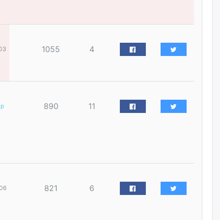
наймдугаар сарын 14-нөөс
ажиллуулж эхэлнэ
2026/08/06
1055
4
03
Орон сууц, нийтийн аж ахуй,
авто зам, тохижилт
үйлчилгээний ажилтнуудын
ХАРИЛЦАА хандлагатай
холбоотой ГОМДОЛ их байгааг
дурдлаа
2026/08/06
890
11
ар
Бариста хийх нь залуусын
дунд яагаад трэнд болов
2026/08/06
Өмгөөлөгч Б.Оюунбилэг:
"Урьхан" Б.Чинбат гэж хүн
821
6
06
бизнес хамтрагчаа гүтгэж
хууль хяналтын байгууллагаар
шалгуулж, торны цаана
суулгана гэх мэтээр дарамталдаг