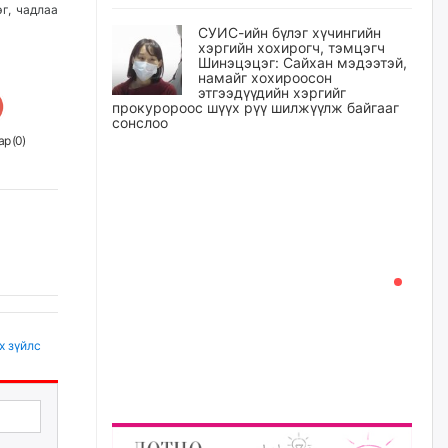
г, чадлаа
СУИС-ийн бүлэг хүчингийн
хэргийн хохирогч, тэмцэгч
Шинэцэцэг: Сайхан мэдээтэй,
намайг хохироосон
этгээдүүдийн хэргийг
прокуророос шүүх рүү шилжүүлж байгааг
сонслоо
р (
0
)
уржигдар
Өчигдрийн байдлаар ₮10000
доош дүнгээр шатахууны
худалдан авалт хийсэн 1500
баримт бүртгэгджээ
уржигдар
Шатахуун олголтыг 50,000
төгрөгөөр хязгаарласныг
х зүйлс
нэмэгдүүлж 100,000 төгрөгт
хүргэхээр судалж байгаа
уржигдар