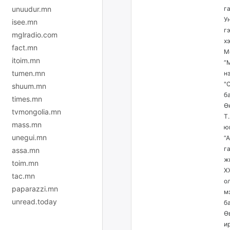
unuudur.mn
г
У
isee.mn
г
mglradio.com
х
fact.mn
М
itoim.mn
“
tumen.mn
н
"
shuum.mn
б
times.mn
Ө
tvmongolia.mn
Т
mass.mn
ю
unegui.mn
“
г
assa.mn
ж
toim.mn
Х
tac.mn
о
paparazzi.mn
м
unread.today
б
Ө
и