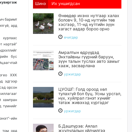
хувиргаж
Шинэ
Их уншигдсан
Өнөөдөр ихэнх нутгаар халах
мч баримт
боловч 9, 10-нд нутгийн төв
хэсгээр, 11-нд нутгийн зүүн
лгүй, ард
хагаст аадар бороо орно
өчигдѳр
 хурлаас
т нэртэй”
эдээллийг
Амралтын өдрүүдэд
рийн бус
Энхтайвны гүүрний баруун,
зүүн талын туслах авто замыг
йцаагчтай
хааж, засварлана
уржигдар
ргео ХХК
өд эдгээр
үсэд орсон
ЦУОШГ: Голд ороод хөл
тулахгүй бол буц. Усны урсгал,
жиллагааг
нүх, хуйлрал гэнэт хүнийг
й хамтран
татаж живэхэд хүргэдэг
д түмнийг
уржигдар
энэт”-ийн
Б.Дашпүрэв: Аялал
жуулчлалын үйлчилгээ
ж том орд