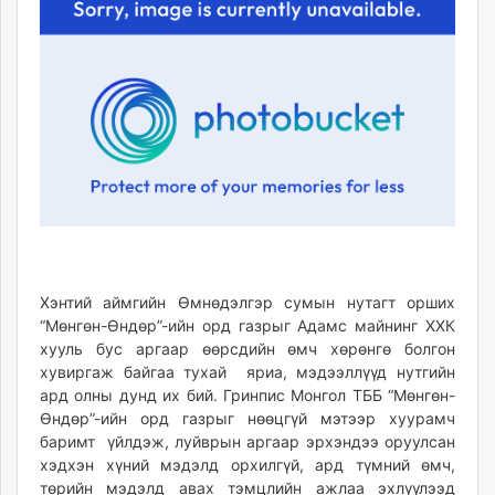
ikon.mn
mnb.mn
Livetv.mn
Eguur.mn
24tsag.mn
shuud.mn
eagle.mn
ergelt.mn
zarig.mn
today.mn
zuv.mn
Хэнтий аймгийн Өмнөдэлгэр сумын нутагт орших
mminfo.mn
“Мөнгөн-Өндөр”-ийн орд газрыг Адамс майнинг ХХК
хууль бус аргаар өөрсдийн өмч хөрөнгө болгон
ugluu.mn
хувиргаж байгаа тухай яриа, мэдээллүүд нутгийн
urlag.mn
ард олны дунд их бий. Гринпис Монгол ТББ “Мөнгөн-
unen.mn
Өндөр”-ийн орд газрыг нөөцгүй мэтээр хуурамч
asu.mn
баримт үйлдэж, луйврын аргаар эрхэндээ оруулсан
shudarga.mn
хэдхэн хүний мэдэлд орхилгүй, ард түмний өмч,
shuurhai.mn
төрийн мэдэлд авах тэмцлийн ажлаа эхлүүлээд