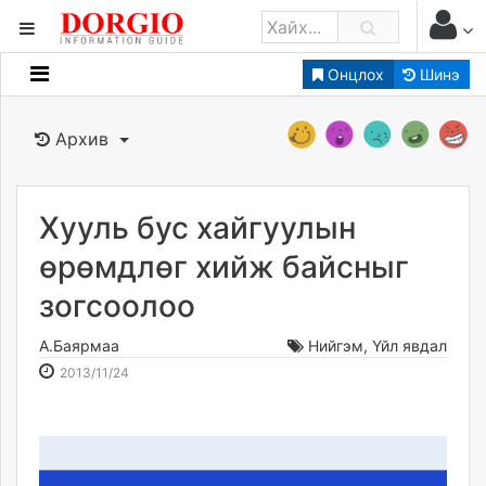
Онцлох
Шинэ
Мэдээллийн
Зар мэдээллийн
Архив
Банк санхүү
Бизнес ААН
Төрийн
Хууль бус хайгуулын
Нийслэлийн
өрөмдлөг хийж байсныг
зогсоолоо
dorgio.mn
Gogo.mn
А.Баярмаа
Нийгэм
,
Үйл явдал
caak.mn
2013-
2026-
2013/11/24
news.mn
11-
08-
24
06
zindaa.mn
22:38:14
10:24:37
Baabar.mn
tovch.mn