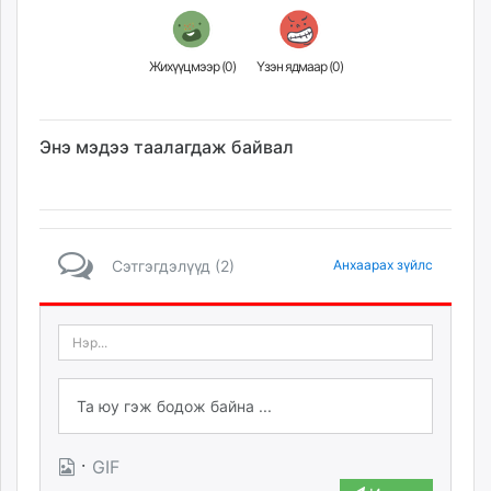
Жихүүцмээр (
0
)
Үзэн ядмаар (
0
)
Энэ мэдээ таалагдаж байвал
Сэтгэгдэлүүд (2)
Анхаарах зүйлс
·
GIF