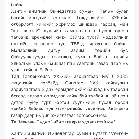
байна.
unuudur.mn
Хэнтий аймгийн Өмнөдэлгэр сумын Талын булаг
isee.mn
багийн иргэдийн хурлаас Голденхейлс ХХК-ийг
mglradio.com
олборлолт хийхийг хориглох шийдвэр гарсан, мөн
fact.mn
“урт нэртэй” хуулийн хамгаалалтын бүсэд орсон
itoim.mn
талбайд өрөмдлөг хийж байгаа тухай мэдээллийг
нутгийн иргэдээс тус ТББ-д ирүүлсэн байна.
tumen.mn
Мэдээллийн дагуу зарим төрийн бус
shuum.mn
байгууллагуудын төлөөлөл, сумын Байгаль орчны
times.mn
хяналтын улсын байцаагчтай хамтран газар дээр нь
tvmongolia.mn
үзлэг хийсэн байна.
mass.mn
Тэд Голденхейлс ХХК-ийн захиалгаар MV 012085
лицензийн талбайд Очиргео ХХК хайгуулын
unegui.mn
зориулалтаар 3 дах өрөмдөг хийж байхад нь таарсан
assa.mn
бөгөөд эдгээр өрөмдлөг хийж буй талбай нь ойн сан
toim.mn
дотор буюу “урт нэртэй хууль”-ийн бүсэд орсон
tac.mn
талбай байсан тул мэргэжлийн хяналтын байцаагч
paparazzi.mn
газар дээр нь үйл ажиллагааг зогсоосон юм.
Та “Мөнгөн-Өндөр”-ийн талаар мэдээлэлтэй юу?
unread.today
Хэнтий аймгийн Өмнөдэлгэр сумын нутагт “Мөнгөн-