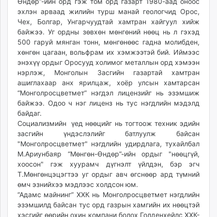
Өндөр”-ийн орд гэж том орд газарт 1980-аад оноос
эхлэн арваад жилийн турш манай геологчид Орос,
Чех, Болгар, Унгарчуудтай хамтран хайгуул хийж
байжээ. Уг ордны зөвхөн мөнгөний нөөц нь л гэхэд
500 гаруй мянган тонн, мөнгөнөөс гадна молибден,
хөнгөн цагаан, вольфрам их хэмжээтэй бий. Иймээс
энэхүү ордыг Оросууд холимог металлын орд хэмээн
нэрлэж, Монголын Засгийн газартай хамтран
ашиглахаар анх ярилцаж, хоёр улсын хамтарсан
“Монголросцветмет” нэгдэл лицензийг нь эзэмшиж
байжээ. Одоо ч нэг лиценз нь тус нэгдлийн мэдэлд
байдаг.
Социализмийн үед нөөцийг нь тогтоож техник эдийн
засгийн үндэслэлийг батлуулж байсан
"Монголросцветмет" нэгдлийн удирдлага, тухайлбал
М.Ариунбаяр “Мөнгөн-Өндөр”-ийн ордыг "нөөцгүй,
хоосон" гэж хуурамч дүгнэлт үйлдэн, бэр эгч
Т.Мөнгөнцэцэгтээ уг ордыг авч өгснөөр ард түмний
өмч эзнийхээ мэдлээс холдсон юм.
“Адамс майнинг” ХХК нь Монголросцветмет нэгдлийн
эзэмшилд байсан тус орд газрын хамгийн их нөөцтэй
хэсгийг өөрийн охин компани болох Голденхейлс ХХК-