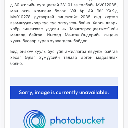
д 30 жилийн хугацаатай 231.01 га талбайн MV012085,
мөн охин компани болох “Эй Ар Ай Эй” ХХК-д
MV010278 дугаартай лицензийг 2035 онд хүртэл
эзэмшүүлэхээр тус тус олгуулсан байна. Харин дээрх
хоёр лицензээс үлдсэн нь “Монголросцветмет”-ийн
мэдэлд байгаа. Ингээд Мөнгөн-Өндөрийн лиценз
хууль бусаар гурав хуваагдсан байдаг.
Бид энэхүү хууль бус үйл ажиллагаа явуулж байгаа
хэсэг бүлэг хүмүүсийн талаар эргэн мэдээллэх
болно.