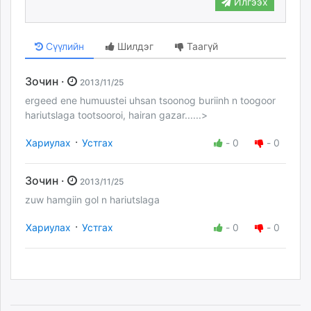
Илгээх
Сүүлийн
Шилдэг
Таагүй
Зочин ·
2013/11/25
ergeed ene humuustei uhsan tsoonog buriinh n toogoor
hariutslaga tootsooroi, hairan gazar......>
·
Хариулах
Устгах
-
0
-
0
Зочин ·
2013/11/25
zuw hamgiin gol n hariutslaga
·
Хариулах
Устгах
-
0
-
0