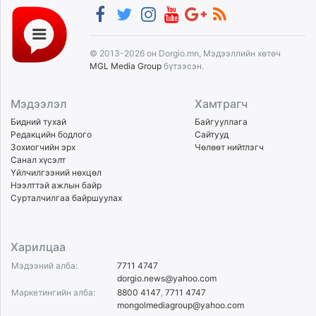
© 2013-2026 он Dorgio.mn, Мэдээллийн хөтөч
MGL Media Group
бүтээсэн.
Мэдээлэл
Хамтрагч
Бидний тухай
Байгууллага
Редакцийн бодлого
Сайтууд
Зохиогчийн эрх
Чөлөөт нийтлэгч
Санал хүсэлт
Үйлчилгээний нөхцөл
Нээлттэй ажлын байр
Сурталчилгаа байршуулах
Харилцаа
Мэдээний алба:
7711 4747
dorgio.news@yahoo.com
Маркетингийн алба:
8800 4147
,
7711 4747
mongolmediagroup@yahoo.com