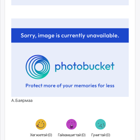
А.Баярмаа
Хөгжилтэй (
0
)
Гайхамшигтай (
0
)
Гунигтай (
0
)