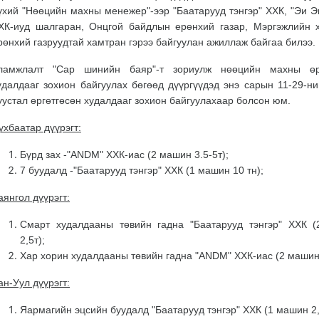
үхий "Нөөцийн махны менежер"-ээр "Баатарууд тэнгэр" ХХК, "Эи Э
ХК-иуд шалгаран, Онцгой байдлын ерөнхий газар, Мэргэжлийн 
рөнхий газруудтай хамтран гэрээ байгуулан ажиллаж байгаа билээ.
ламжлалт "Сар шинийн баяр"-т зориулж нөөцийн махны өрг
удалдааг зохион байгуулах бөгөөд дүүргүүдэд энэ сарын 11-29-ни
уустал өргөтгөсөн худалдааг зохион байгуулахаар болсон юм.
үхбаатар дүүрэгт:
Бүрд зах -"ANDM" ХХК-иас (2 машин 3.5-5т);
7 буудалд -"Баатарууд тэнгэр" ХХК (1 машин 10 тн);
аянгол дүүрэгт:
Смарт худалдааны төвийн гадна "Баатарууд тэнгэр" ХХК 
2,5т);
Хар хорин худалдааны төвийн гадна "ANDM" ХХК-иас (2 машин 
ан-Уул дүүрэгт:
Яармагийн эцсийн буудалд "Баатарууд тэнгэр" ХХК (1 машин 2,