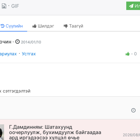
·
GIF
Ил
Сүүлийн
Шилдэг
Таагүй
Зочин ·
2014/01/10
·
ариулах
Устгах
-
0
 сэтгэгдэлтэй
Г.Дамдинням: Шатахуунд
оочерлуулж, бухимдуулж байгаадаа
2026/08/
ард иргэдээсээ хүлцэл өчье