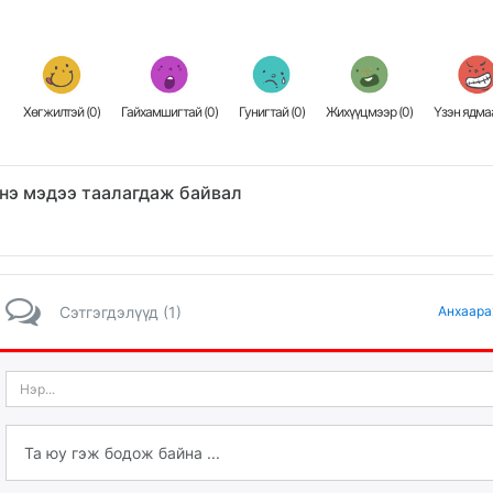
Хөгжилтэй (
0
)
Гайхамшигтай (
0
)
Гунигтай (
0
)
Жихүүцмээр (
0
)
Үзэн ядмаа
нэ мэдээ таалагдаж байвал
Сэтгэгдэлүүд (1)
Анхаара