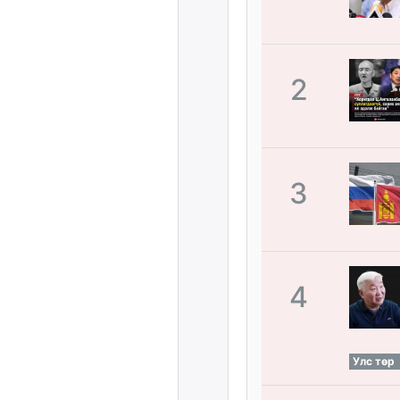
2
3
4
Улс төр