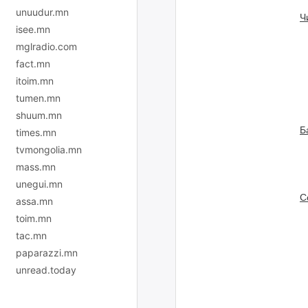
unuudur.mn
Ч
isee.mn
mglradio.com
fact.mn
itoim.mn
tumen.mn
shuum.mn
Б
times.mn
tvmongolia.mn
mass.mn
unegui.mn
С
assa.mn
toim.mn
tac.mn
paparazzi.mn
unread.today