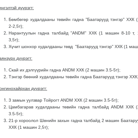
ингэлтэй дүүрэгт:
Бөмбөгөр худалдааны төвийн гадна "Баатарууд тэнгэр" ХХК 
2-2,5т);
Нарантуулын гадна талбайд "ANDM" ХХК (1 машин 8-10 т,
3,5т);
Хүчит шонхор худалдааны төвд "Баатарууд тэнгэр" ХХК (1 маш
аянзүрх дүүрэгт:
Скай их дэлгүүрийн гадна ANDM ХХК (2 машин 3.5-5т);
Тэнгэр бөөний худалдааны төвийн гадна Баатарууд тэнгэр ХХК
онгинохайрхан дүүрэгт:
3 замын уулзвар Тойрогт ANDM ХХК (2 машин 3.5-5т);
Цамбагарав худалдааны төвийн гадна талбайд ANDM ХХК 
3.5-5т);
21-р хороолол Шөнийн захын гадна талбайд 2 машин Баатаруу
ХХК (1 машин 2,5т);