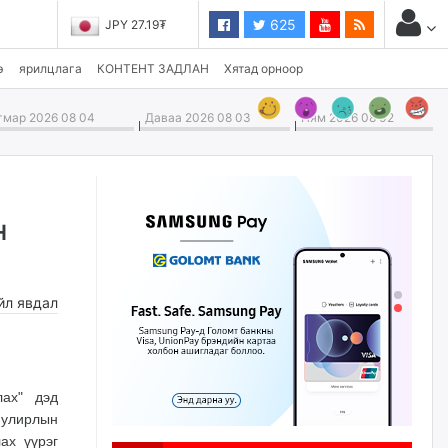
625
JPY 27.19₮
э
ярилцлага
КОНТЕНТ ЗАДЛАН
Хятад орноор
мар 2026 08 04
Даваа 2026 08 03
Ням 2026 08 02
н
йл явдал
лах" дэд
 улирлын
ах үүрэг