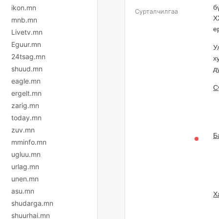
ikon.mn
б
Сурталчилгаа
Х
mnb.mn
е
Livetv.mn
Eguur.mn
У
24tsag.mn
х
shuud.mn
д
eagle.mn
С
ergelt.mn
zarig.mn
today.mn
zuv.mn
Б
mminfo.mn
ugluu.mn
urlag.mn
unen.mn
asu.mn
Х
shudarga.mn
shuurhai.mn