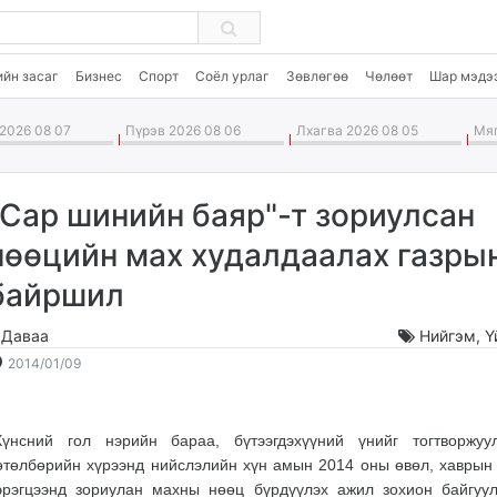
ийн засаг
Бизнес
Спорт
Соёл урлаг
Зөвлөгөө
Чөлөөт
Шар мэдэ
2026 08 07
Пүрэв 2026 08 06
Лхагва 2026 08 05
Мяг
"Сар шинийн баяр"-т зориулсан
нөөцийн мах худалдаалах газры
байршил
.Даваа
Нийгэм
,
Ү
2014-
2026-
2014/01/09
01-
08-
09
08
14:30:22
05:33:53
Хүнсний гол нэрийн бараа, бүтээгдэхүүний үнийг тогтворжуу
өтөлбөрийн хүрээнд нийслэлийн хүн амын 2014 оны өвөл, хаврын
эрэгцээнд зориулан махны нөөц бүрдүүлэх ажил зохион байгуул