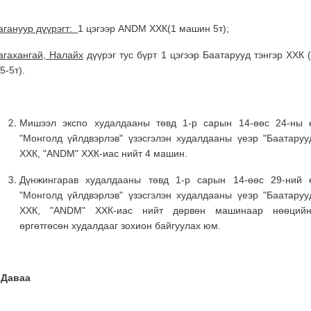
агануур дүүрэгт:
1 цэгээр ANDM ХХК(1 машин 5т);
агахангай, Налайх
дүүрэг тус бүрт 1 цэгээр Баатарууд тэнгэр ХХК
5-5т).
Мишээл экспо худалдааны төвд 1-р сарын 14-өөс 24-ны 
"Монголд үйлдвэрлэв" үзэсгэлэн худалдааны үеэр "Баатарууд
ХХК, "ANDM" ХХК-иас нийт 4 машин.
Дүнжингарав худалдааны төвд 1-р сарын 14-өөс 29-ний 
"Монголд үйлдвэрлэв" үзэсгэлэн худалдааны үеэр "Баатарууд
ХХК, "ANDM" ХХК-иас нийт дөрвөн машинаар
нөөций
өргөтгөсөн худалдааг зохион байгуулах юм.
.Даваа