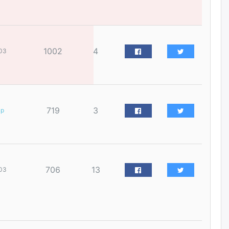
үйлчилгээний ажилтнуудын
ХАРИЛЦАА хандлагатай
холбоотой ГОМДОЛ их байгааг
дурдлаа
өчигдѳр
1002
4
03
Бариста хийх нь залуусын
дунд яагаад трэнд болов
өчигдѳр
719
3
ар
Өмгөөлөгч Б.Оюунбилэг:
"Урьхан" Б.Чинбат гэж хүн
бизнес хамтрагчаа гүтгэж
хууль хяналтын байгууллагаар
шалгуулж, торны цаана
суулгана гэх мэтээр дарамталдаг
706
13
03
өчигдѳр
Д.Амарбаясгалан:
Шатахууныхаа 97 хувийг нэг
улсаас авдаг хараат байдлаа
зогсоож, Арабын орнуудаас