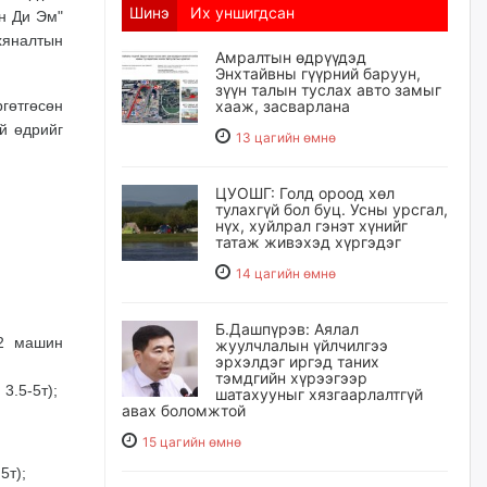
Шинэ
Их уншигдсан
н Ди Эм"
хяналтын
Амралтын өдрүүдэд
Энхтайвны гүүрний баруун,
зүүн талын туслах авто замыг
өтгөсөн
хааж, засварлана
й өдрийг
13 цагийн өмнө
ЦУОШГ: Голд ороод хөл
тулахгүй бол буц. Усны урсгал,
нүх, хуйлрал гэнэт хүнийг
татаж живэхэд хүргэдэг
14 цагийн өмнө
Б.Дашпүрэв: Аялал
(2 машин
жуулчлалын үйлчилгээ
эрхэлдэг иргэд таних
тэмдгийн хүрээгээр
3.5-5т);
шатахууныг хязгаарлалтгүй
авах боломжтой
15 цагийн өмнө
5т);