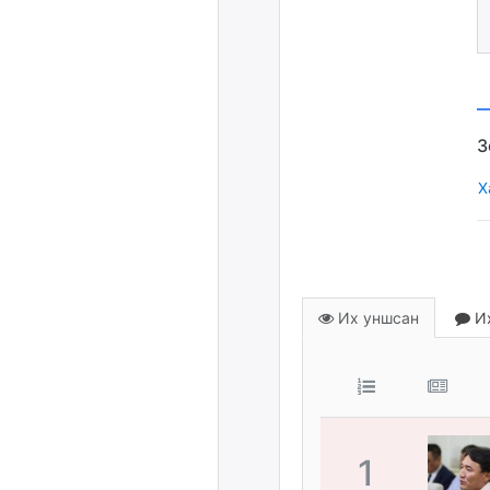
Х
Их уншсан
Их
1