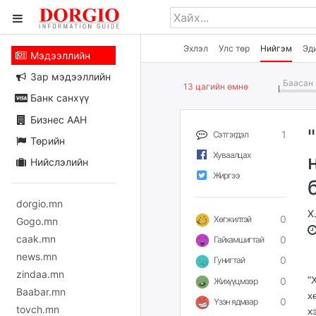
Эхлэл
Улс төр
Нийгэм
Эд
Мэдээллийн
Зар мэдээллийн
Баасан 
13 цагийн өмнө
Банк санхүү
Бизнес ААН
1
Сэтгэгдэл
Төрийн
Хуваалцах
Нийслэлийн
Жиргээ
dorgio.mn
Х
0
Хөгжилтэй
Gogo.mn
caak.mn
0
Гайхамшигтай
news.mn
0
Гунигтай
zindaa.mn
"
0
Жихүүцмээр
Baabar.mn
х
0
Үзэн ядмаар
tovch.mn
х