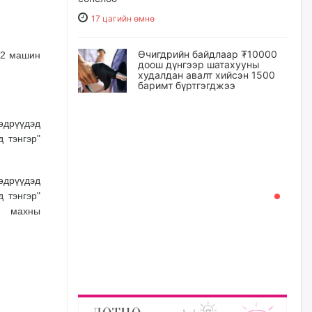
17 цагийн өмнө
Өчигдрийн байдлаар ₮10000
 (2 машин
доош дүнгээр шатахууны
худалдан авалт хийсэн 1500
баримт бүртгэгджээ
17 цагийн өмнө
өдрүүдэд
 тэнгэр"
Шатахуун олголтыг 50,000
төгрөгөөр хязгаарласныг
нэмэгдүүлж 100,000 төгрөгт
хүргэхээр судалж байгаа
өдрүүдэд
17 цагийн өмнө
 тэнгэр"
н махны
Ц.Сандаг-Очир: COP17 ба
COP31 хурлын уялдаа нь
Риогийн гурван конвенцын
нэгдсэн хэрэгжилтийг ахиулах
чухал алхам болно
18 цагийн өмнө