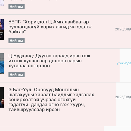
Нийгэм
УЕПГ: “Хоригдол Ц.Амгаланбаатар
cуллагдаагүй хорих ангид ял эдэлж
2026/08/
байгаа“
Нийгэм
Ц.Будханд: Дүүгээ гараад ирнэ гэж
итгэж хүлээсээр долоон сарын
уржигд
хугацаа өнгөрлөө
Нийгэм
Э.Бат-Үүл: Оросууд Монголын
шатахууны хараат байдлыг хадгалах
2026/08/
сонирхолтой учраас өгөхгүй
гэдэггүй, дандаа өгнө гэж хуурч,
тайвшруулсаар ирсэн