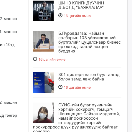
ШИНЭ КЛИП: ДУУЧИН
Д.БОЛД "БАЯРЛАЛАА"
16 цагийн өмнө
(2 машин
 1 машин
Б.Пүрэвдагва: Найман
салбарын 103 үйлчилгээний
бүртгэлийг цуцалснаар бизнес
ин 10т);
эрхлэхэд таатай нөхцөл
бүрдэнэ
16 цагийн өмнө
;
301 цистерн вагон буулгалтад
болон замд явж байна
16 цагийн өмнө
(2 машин
СУИС-ийн бүлэг хүчингийн
хэргийн хохирогч, тэмцэгч
Шинэцэцэг: Сайхан мэдээтэй,
д тэнгэр
намайг хохироосон
этгээдүүдийн хэргийг
прокуророос шүүх рүү шилжүүлж байгааг
сонслоо