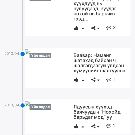
хүүхдүүд нь
чулуудаад, зуудаг
нохой нь барьчих
гээд...
3
2013/04/04
Баавар: Намайг
Үйл явдал
шатахад байсан ч
шалгагдаагүй үлдсэн
хүмүүсийг шалгуулна
1
2013/04/04
Ядуусын хүүхэд
Үйл явдал
баячуудын “Нохойд
барьдаг мод” уу
1