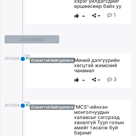
хэрэг үйлдэгсдийг
ikon.mn
өршөөсөөр байх уу
mnb.mn
1
Livetv.mn
Eguur.mn
24tsag.mn
2013/04/05
shuud.mn
eagle.mn
ergelt.mn
2013/04/05
Миний дэлгүүрийн
Сэжигтэй байгууллага
хөгцтэй жимсний
zarig.mn
чанамал
today.mn
3
zuv.mn
mminfo.mn
ugluu.mn
urlag.mn
2013/04/05
“MCS”-ийнхэн
Сэжигтэй байгууллага
unen.mn
монголчуудын
халаасыг сэгсрээд
asu.mn
ханалгүй Туул голын
shudarga.mn
амийг тасалж буй
баримт
shuurhai.mn