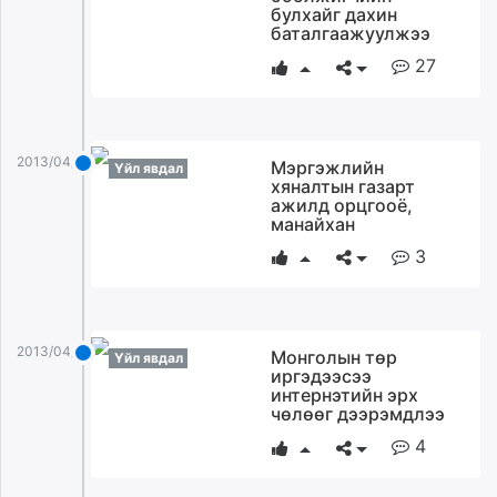
булхайг дахин
баталгаажуулжээ
27
2013/04/02
Мэргэжлийн
Үйл явдал
хяналтын газарт
ажилд орцгооё,
манайхан
3
2013/04/02
Монголын төр
Үйл явдал
иргэдээсээ
интернэтийн эрх
чөлөөг дээрэмдлээ
4