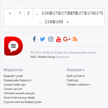
«
1
2
...
2269
2270
2271
2272
2273
2274
2275
...
2288
2289
»
© 2013-2026 он Dorgio.mn, Мэдээллийн хөтөч
MGL Media Group
бүтээсэн.
Мэдээлэл
Хамтрагч
Бидний тухай
Байгууллага
Редакцийн бодлого
Сайтууд
Зохиогчийн эрх
Чөлөөт нийтлэгч
Санал хүсэлт
Үйлчилгээний нөхцөл
Нээлттэй ажлын байр
Сурталчилгаа байршуулах