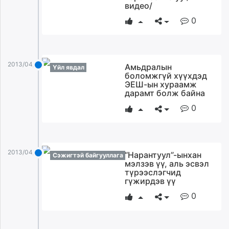
видео/
0
2013/04/03
Амьдралын
Үйл явдал
боломжгүй хүүхдэд
ЭЕШ-ын хураамж
дарамт болж байна
0
2013/04/03
“Нарантуул”-ынхан
Сэжигтэй байгууллага
мэлзэв үү, аль эсвэл
түрээслэгчид
гүжирдэв үү
0