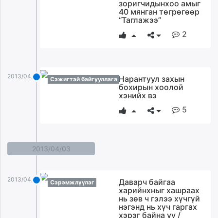
зоригчидынхоо амыг
40 мянган төгрөгөөр
“Таглажээ”
2
2013/04/04
Нарантуул захын
Сэжигтэй байгууллага
бохирын хоолой
хэнийх вэ
5
2013/04/03
2013/04/03
Даварч байгаа
Сэрэмжлүүлэг
харийнхныг хашраах
нь зөв ч гэлээ хүчгүй
нэгэнд нь хүч гаргах
хэрэг байна уу /