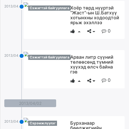
2013/04/03
Хоёр төрд нүүртэй
Сэжигтэй байгууллага
“Жаст”-ын Ш.Батхүү
хотынхны ходоодтой
ярьж эхэллээ
0
2013/04/03
Арван литр сүүний
Сэжигтэй байгууллага
төлөөсөнд түмний
хүүхэд өлсч байна
гэв
0
2013/04/02
2013/04/02
Бурханаар
Сэрэмжлүүлэг
бөөлжигчийн