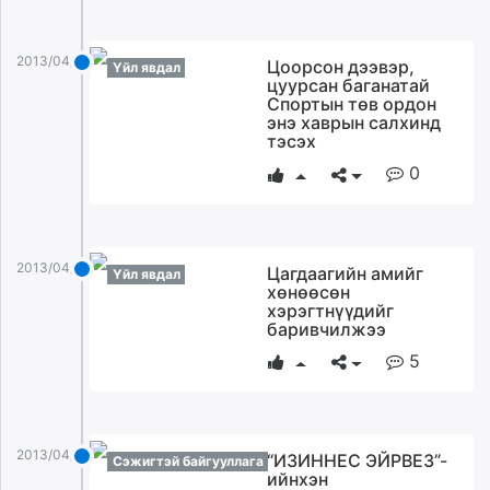
2013/04/04
Цоорсон дээвэр,
Үйл явдал
цуурсан баганатай
Спортын төв ордон
энэ хаврын салхинд
тэсэх
0
2013/04/04
Цагдаагийн амийг
Үйл явдал
хөнөөсөн
хэрэгтнүүдийг
баривчилжээ
5
2013/04/04
“ИЗИННЕС ЭЙРВЕЗ”-
Сэжигтэй байгууллага
ийнхэн